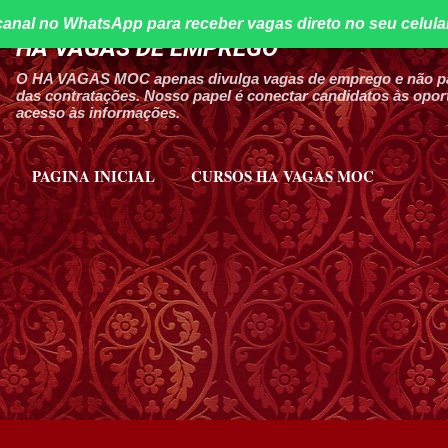
canal no WhatsApp para receber vagas direto no seu celula
Pular para o conteúdo principal
HA VAGAS DE EMPREGO
O HA VAGAS MOC apenas divulga vagas de emprego e não par
das contratações. Nosso papel é conectar candidatos às oport
acesso às informações.
PAGINA INICIAL
CURSOS HA VAGAS MOC