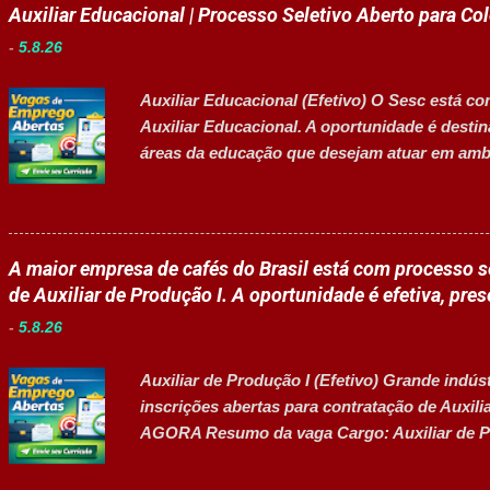
Auxiliar Educacional | Processo Seletivo Aberto para Co
-
5.8.26
Auxiliar Educacional (Efetivo) O Sesc está co
Auxiliar Educacional. A oportunidade é desti
áreas da educação que desejam atuar em ambi
estudantes. 👉 CANDIDATAR-SE AGORA Resum
Empresa: Sesc Tipo de contratação: Efetivo (
Inscrições até: 11 de agosto de 2026 Vaga inc
Principais atividades Apoiar professores dura
A maior empresa de cafés do Brasil está com processo se
estudantes em projetos educacionais. Dar supo
de Auxiliar de Produção I. A oportunidade é efetiva, pres
Disponibilizar materiais utilizados nas ativid
-
5.8.26
recreios. Contribuir para um ambiente escol
contratos quando designado pela liderança. A
Auxiliar de Produção I (Efetivo) Grande indús
desenvolv...
inscrições abertas para contratação de Auxi
AGORA Resumo da vaga Cargo: Auxiliar de P
de contratação: Efetivo (CLT) Modelo de traba
de 2026 Acessibilidade: Vaga inclusiva para P