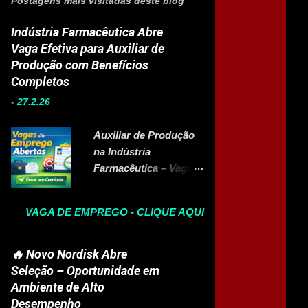
Postagens mais visitadas deste blog
Indústria Farmacêutica Abre
Vaga Efetiva para Auxiliar de
Produção com Benefícios
Completos
-
27.2.26
Auxiliar de Produção
na Indústria
Farmacêutica – Vaga
Efetiva com Benefícios
Completo A Eurofarma
VAGA DE EMPREGO - CLIQUE AQUI
, multinacional
brasileira presente em
22 países e referência
🔥 Novo Nordisk Abre
no setor farmacêutico,
Seleção – Oportunidade em
está com vaga aberta
Ambiente de Alto
para Auxiliar de
Desempenho