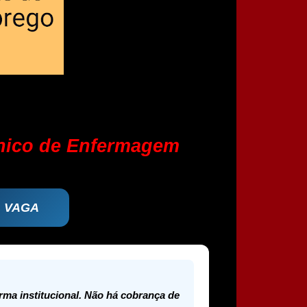
cnico de Enfermagem
À VAGA
orma institucional. Não há cobrança de