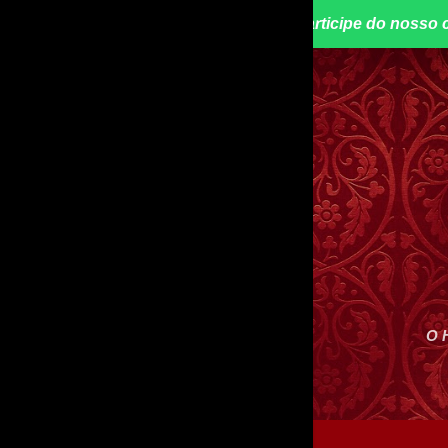
📢 Participe do nosso 
O 