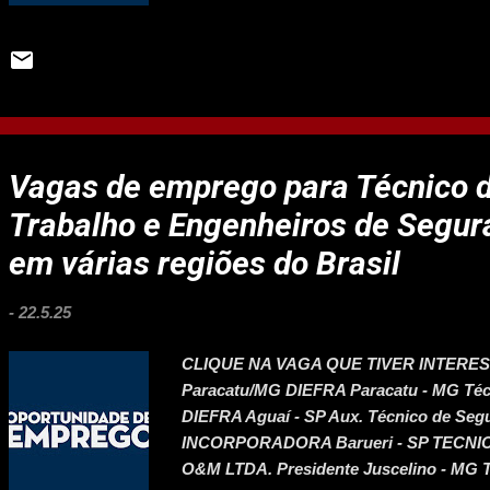
Arquiteto e Contador, com 39 por vaga.
oficialmente o concurso público para a
Municipal nº 5.006, publicado em 20 de 
1.753 vagas distribuídas em 35 cargos d
base no edital nº 01/2024, o concurso at
procura foram Auxiliar de Docência, com
Básica I (PEB I), com 3.897; e Agente Ad
Vagas de emprego para Técnico 
concorrência, os destaques foram para A
Trabalho e Engenheiros de Segur
em várias regiões do Brasil
-
22.5.25
CLIQUE NA VAGA QUE TIVER INTERESSE
Paracatu/MG DIEFRA Paracatu - MG Técn
DIEFRA Aguaí - SP Aux. Técnico de Seg
INCORPORADORA Barueri - SP TEC
O&M LTDA. Presidente Juscelino -