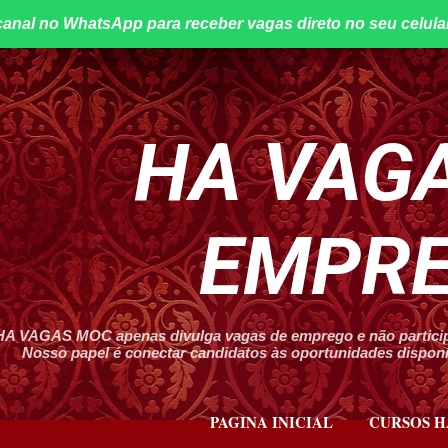
canal no WhatsApp para receber vagas direto no seu celula
Pular para o conteúdo principal
HA VAGA
EMPR
HA VAGAS MOC apenas divulga vagas de emprego e não participa
Nosso papel é conectar candidatos às oportunidades disponív
PAGINA INICIAL
CURSOS H