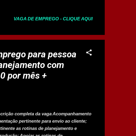
do superior imediato; •Analisar os
ção, propondo e implantando melhorias para
VAGA DE EMPREGO - CLIQUE AQUI
o as expectativas da empresa quanto aos
ustos, bem como emitindo relatórios de
diversos subsidiando as tomadas de decisão
a área, garantindo sua disponibilidade;
s de controle de custos nos Projetos;
mprego para pessoa
itas específicos dos ...
lanejamento com
00 por mês +
escrição completa da vaga Acompanhamento
tação pertinente para envio ao cliente;
nente as rotinas de planejamento e
rodução; Apoiar as rotinas de