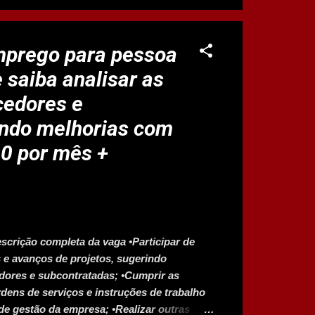
ua carreira! #vemserAzul Informações
), comunique seu gestor sobre o seu
letivo. Na etapa de Cadastro, no campo:
mprego para pessoa
o Nome e e-mail (Azul) do seu gestor....
 saiba analisar as
cedores e
ndo melhorias com
00 por mês +
scrição completa da vaga •Participar de
e avanços de projetos, sugerindo
edores e subcontratadas; •Cumprir as
rdens de serviços e instruções de trabalho
de gestão da empresa; •Realizar outras