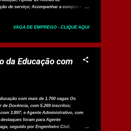
ição de serviço; Acompanhar a compra e a
ssários para o projeto; Executar outras
do com a necessidade da organização,
VAGA DE EMPREGO - CLIQUE AQUI
dos; Monitorar e conferir a compilação dos
ras através de planilhas e gráficos para
para reuniões; Elaborar e providenciar
 para medição da evolução das obras e
bra mediante orçamento estabelecido;
o da Educação com
etos, melhoria de processos e sistemas
ducação com mais de 1.700 vagas Os
 de Docência, com 5.269 inscritos;
 com 3.897; e Agente Administrativo, com
s destaques foram para Agente
aga, seguido por Engenheiro Civil,