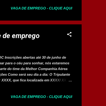
 colaboradores da unidade em que atua; 4.
VAGA DE EMPREGO - CLIQUE AQUI
tégica de vendas/marketing, por meio de
 os resultados financeiros: faturamento,
 e pessoal; 6. Garantir excelência da
drão da marca; 7. Garantir a gestão das
o padrão da marca; 8. Ser exemplo da
e de emprego
ente com energia po...
nscrições abertas até 30 de junho de
har para o céu para sonhar, nós estaremos
parte do time da Melhor Companhia Aérea
ões Como será seu dia a dia: O Tripulante
z XXXX, que fica localizada em XXXX/ XX.
a trazer na Bagagem (Pré-requisitos):
ario; 3 CHTs - Certificação de Habilitação
VAGA DE EMPREGO - CLIQUE AQUI
erá um diferencial se tiver: Curso
 nosso desafio? Inscreva-se Embarque