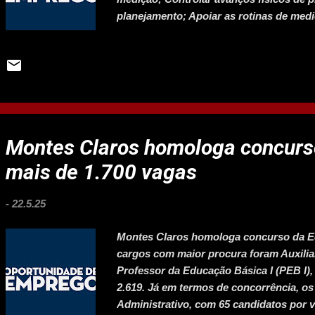
planejamento; Apoiar as rotinas de med
contratação de produtos e serviços nece
atividades correlatas à função, de acor
contribuindo para o alcance dos resulta
documentos e/ou dados recebidos das ob
controle de resultados e apresentações 
planilhas de levantamentos de serviços
planilhas para apropriação da mão de o
Montes Claros homologa concurs
Apoiar o desenvolvimento de novos proj
mais de 1.700 vagas
com ...
-
22.5.25
Montes Claros homologa concurso da E
cargos com maior procura foram Auxiliar
Professor da Educação Básica I (PEB I),
2.619. Já em termos de concorrência, o
Administrativo, com 65 candidatos por v