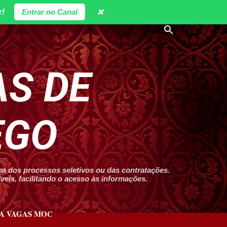
r!
Entrar no Canal
❌
S DE
EGO
 dos processos seletivos ou das contratações.
eis, facilitando o acesso às informações.
A VAGAS MOC