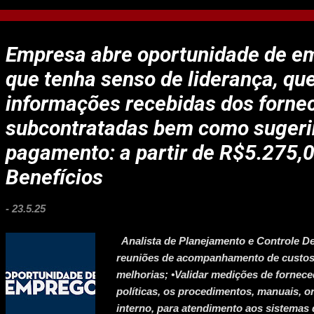
nessa com a gente e venha decolar na s
adicionais Tripulante Azul (colaborador
interesse e participação no processo se
Empresa abre oportunidade de e
Indicado por será necessário que insira 
que tenha senso de liderança, que
informações recebidas dos forne
subcontratadas bem como sugeri
pagamento: a partir de R$5.275,
Benefícios
-
23.5.25
Analista de Planejamento e Controle De
reuniões de acompanhamento de custos 
melhorias; •Validar medições de fornec
políticas, os procedimentos, manuais, o
interno, para atendimento aos sistemas 