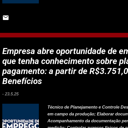
tarefas correlatas, mediante solicitação 
processos inerentes à sua área de atua
a maximização dos resultados, atendend
índices de produtividade e redução de c
acompanhamento; •Elaborar relatórios 
da empresa; •Atualizar dashboards de su
•Implantar os procedimentos corporativo
Empresa abre oportunidade de e
•Estruturar os controles de custos e rece
que tenha conhecimento sobre p
pagamento: a partir de R$3.751,
Benefícios
-
23.5.25
Técnico de Planejamento e Controle D
em campo da produção; Elaborar documen
Acompanhamento da documentação perti
medição; Controlar avanços físicos de p