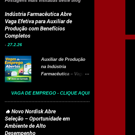
Postagens mais visitadas deste blog
Indústria Farmacêutica Abre
Vaga Efetiva para Auxiliar de
Produção com Benefícios
Completos
-
27.2.26
Auxiliar de Produção
na Indústria
Farmacêutica – Vaga
Efetiva com Benefícios
Completo A Eurofarma
VAGA DE EMPREGO - CLIQUE AQUI
, multinacional
brasileira presente em
22 países e referência
🔥 Novo Nordisk Abre
no setor farmacêutico,
Seleção – Oportunidade em
está com vaga aberta
Ambiente de Alto
para Auxiliar de
Desempenho