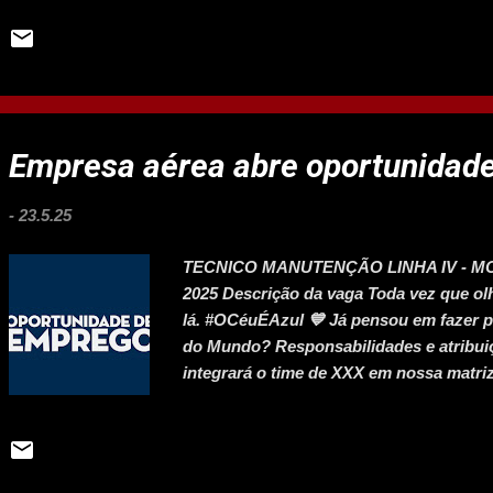
equipe; 3. Dar orientação e suporte aos
Executar o planejamento e gestão estra
parcerias, eventos e promoções; 5. Gerir
receitas adicionais, gestão de orçamento
comunicação visual sempre dentro do pa
áreas de limpeza e manutenção dentro d
Empresa aérea abre oportunidad
cultura da marca, disseminando um ambi
-
23.5.25
TECNICO MANUTENÇÃO LINHA IV - MOC I
2025 Descrição da vaga Toda vez que ol
lá. #OCéuÉAzul 💙 Já pensou em fazer 
do Mundo? Responsabilidades e atribuiç
integrará o time de XXX em nossa matri
Requisitos e qualificações O que precis
Ensino Médio Completo; Inglês Intermedi
Técnica; Ser APRS/IIO INSCRIÇÃO AQUI S
Superior Cursando ou Completo. Curtiu