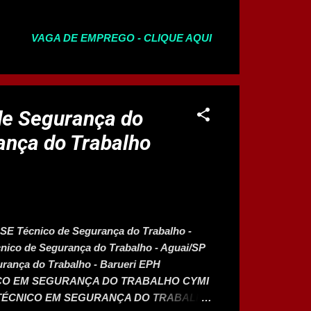
 A Prefeitura de Montes Claros homologou
 área da Educação por meio do Decreto
VAGA DE EMPREGO - CLIQUE AQUI
maio de 2025. O processo seletivo ofertou
e níveis médio, técnico e superior. Com
raiu 19.799 inscrições. Os cargos com maior
 5.269 inscritos; Professor da Educação
ministrativo, com 2.619. Já em termos de
de Segurança do
gente Administrativo, com 65 candid...
ança do Trabalho
 Técnico de Segurança do Trabalho -
ico de Segurança do Trabalho - Aguai/SP
urança do Trabalho - Barueri EPH
NICO EM SEGURANÇA DO TRABALHO CYMI
 MG TÉCNICO EM SEGURANÇA DO TRABALHO