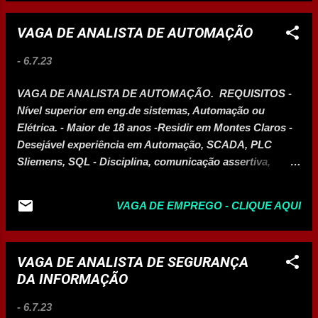
INFORMÁTICA
VAGA DE ANALISTA DE AUTOMAÇÃO
-
6.7.23
VAGA DE ANALISTA DE AUTOMAÇÃO. REQUISITOS -
Nível superior em eng.de sistemas, Automação ou
Elétrica. - Maior de 18 anos -Residir em Montes Claros -
Desejável experiência em Automação, SCADA, PLC
Sliemens, SQL - Disciplina, comunicação assertiva,
proatividade, resiliência. BENEFICIOS - Plano de saúde -
Vale transporte -Alimentação -Salário a combinar -
VAGA DE EMPREGO - CLIQUE AQUI
Jornada de trabalho noturno FUNÇÕES -
Acompanhamento de indicadores - Suporte e assistência
a sistemas produtivos - Registro de atividades em
VAGA DE ANALISTA DE SEGURANÇA
sistemas e documentação ENVIE SEU CURRICULO
DA INFORMAÇÃO
PARA: rh@nortetel.com ASSUNTO: VAGA ANALISTA DE
AUTOMAÇÃO
-
6.7.23