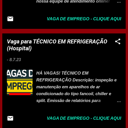
nossa equipe de atendimento online!
Envie seu currículo para:
atuar.rh@yahoo.com THIANNA
VAGA DE EMPREGO - CLIQUE AQUI
Vaga para TÉCNICO EM REFRIGERAÇÃO
(Hospital)
-
8.7.23
HÁ VAGAS! TÉCNICO EM
REFRIGERAÇÃO Descrição: inspeção e
manutenção em aparelhos de ar
condicionado do tipo fancoil, chiller e
split. Emissão de relatórios para
levantamento de serviços. Interessados
devem mandar currículo para o e-mail:
VAGA DE EMPREGO - CLIQUE AQUI
vagas.manutencao@hcmarioribeiro.com.b
r HOSPITAL DAS CLÍNICAS Dr. Mário