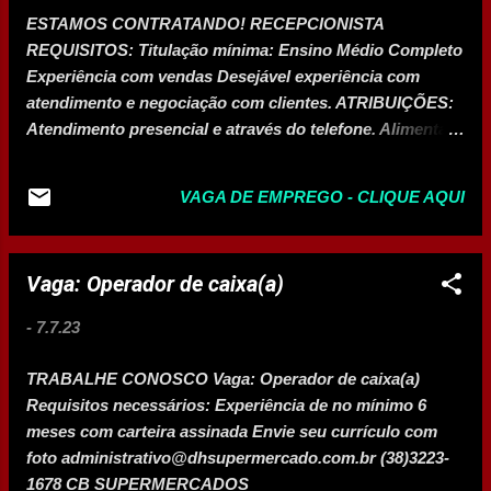
ESTAMOS CONTRATANDO! RECEPCIONISTA
REQUISITOS: Titulação mínima: Ensino Médio Completo
Experiência com vendas Desejável experiência com
atendimento e negociação com clientes. ATRIBUIÇÕES:
Atendimento presencial e através do telefone. Alimentar
sistema de cadastramento. Sanar dúvidas e prestar
orientações aos clientes. Apresentar produtos e Realizar
VAGA DE EMPREGO - CLIQUE AQUI
vendas. COMPETÊNCIAS Boa comunicação Ótima
habilidade interpessoal Agilidade Responsabilidade
BENEFÍCIOS • CLT • Vale transporte/Vale alimentação
Vaga: Operador de caixa(a)
ENCAMINHAR CURRÍCULO
rh.recrutamentoeselecao.moc@gmail.com Cartão de
-
7.7.23
TODOS
TRABALHE CONOSCO Vaga: Operador de caixa(a)
Requisitos necessários: Experiência de no mínimo 6
meses com carteira assinada Envie seu currículo com
foto administrativo@dhsupermercado.com.br (38)3223-
1678 CB SUPERMERCADOS