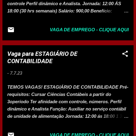
controle Perfil dinâmico e Analista. Jornada: 12:00 ÁS
18:00 (30 hrs semanais) Salário: 900,00 Benefício:
Almoço + vale transporte Previsão de Início e local:
Imediato, Quero Pizza Lagoa - Av. Francisco Péres, 60 -
VAGA DE EMPREGO - CLIQUE AQUI
Interlagos, Montes Claros - MG, 39404-215 Interessados
enviar currículo no formulário abaixo: CLIQUE AQUI
Vaga para ESTAGIÁRIO DE
CONTABILIDADE
-
7.7.23
TEMOS VAGAS! ESTAGIÁRIO DE CONTABILIDADE Pré-
requisitos: Cursar Ciências Contábeis a partir do
3operíodo Ter afinidade com controle, números. Perfil
dinâmico e Analista Função: Auxiliar no serviço contábil
de unidade de alimentação Jornada: 12:00 ás 18:00 1 30h
semanais (5x2) Bolsa Estágio: 900,00 Benefício: Vale
transporte + almoço na empresa Previsão de Início:
VAGA DE EMPREGO - CLIQUE AQUI