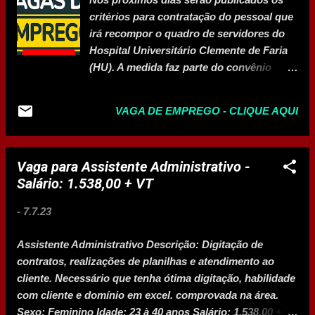
critérios para contratação do pessoal que
irá recompor o quadro de servidores do
Hospital Universitário Clemente de Faria
(HU). A medida faz parte do convênio
firmado entre a Prefeitura e a
Universidade Estadual de Montes Claros
VAGA DE EMPREGO - CLIQUE AQUI
(Unimontes), que tem como objetivo
garantir o pleno funcionamento do pronto
socorro do hospital, bem como a
Vaga para Assistente Administrativo -
reativação de leitos da unidade hospitalar.
Salário: 1.538,00 + VT
O convênio irá permitir que a Prefeitura
faça o aporte de R$ 15 milhões para o HU,
-
7.7.23
no prazo de 12 meses. O auxílio do
Município vai suprir uma lacuna do
Assistente Administrativo Descrição: Digitação de
hospital, já que, na passagem de 2022
contratos, realizações de planilhas e atendimento ao
para 2023, mais de 200 contratos de
cliente. Necessário que tenha ótima digitação, habilidade
trabalho foram finalizados, sem
com cliente e domínio em excel. comprovada na área.
perspectiva de renovação. Estes recursos
Sexo: Feminino Idade: 23 à 40 anos Salário: 1.538,00 + VT