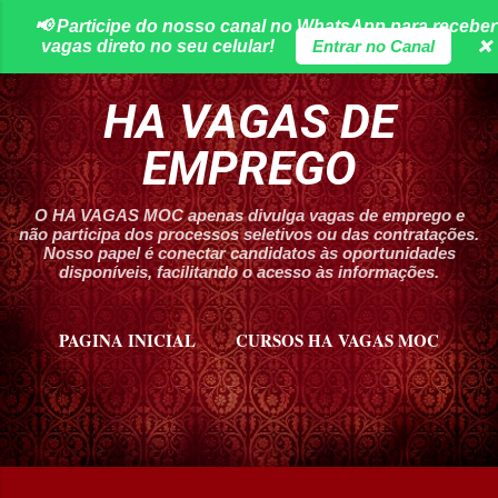
📢 Participe do nosso canal no WhatsApp para receber
Pular para o conteúdo principal
vagas direto no seu celular!
Entrar no Canal
❌
HA VAGAS DE
EMPREGO
O HA VAGAS MOC apenas divulga vagas de emprego e
não participa dos processos seletivos ou das contratações.
Nosso papel é conectar candidatos às oportunidades
disponíveis, facilitando o acesso às informações.
PAGINA INICIAL
CURSOS HA VAGAS MOC