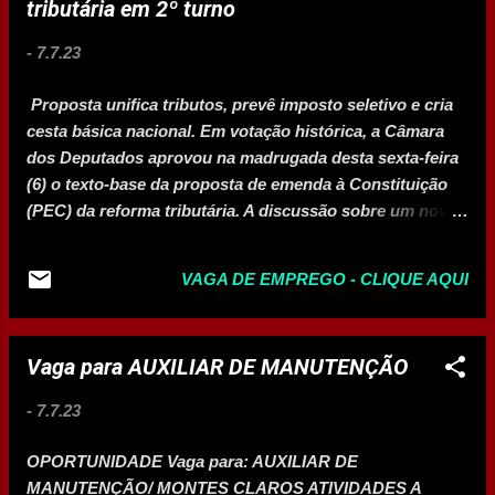
tributária em 2º turno
-
7.7.23
Proposta unifica tributos, prevê imposto seletivo e cria
cesta básica nacional. Em votação histórica, a Câmara
dos Deputados aprovou na madrugada desta sexta-feira
(6) o texto-base da proposta de emenda à Constituição
(PEC) da reforma tributária. A discussão sobre um novo
sistema tributário brasileiro se arrasta há quase 30 anos
no Brasil. A sessão foi encerrada antes da conclusão da
VAGA DE EMPREGO - CLIQUE AQUI
votação em segundo turno, à 1h53. Os deputados ainda
precisam analisar destaques (mudanças) ao texto. A
análise será retomada nesta sexta às 10h. A votação na
Vaga para AUXILIAR DE MANUTENÇÃO
Câmara ocorre em dois turnos. As discussões tiveram
início às 11h desta quinta. Em segundo turno, foram 375
-
7.7.23
votos a 113 a favor da PEC e três abstenções. Em
primeiro turno, foram 382 votos a favor e 118 votos
OPORTUNIDADE Vaga para: AUXILIAR DE
contra. Eram necessários 308 votos para a aprovação da
MANUTENÇÃO/ MONTES CLAROS ATIVIDADES A