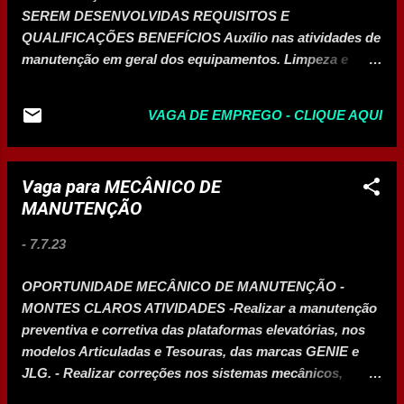
proposta. Finalizada essa etapa, o texto vai à análise do
SEREM DESENVOLVIDAS REQUISITOS E
Senado. Dessa vez, foi possível destravar a reforma após
QUALIFICAÇÕES BENEFÍCIOS Auxílio nas atividades de
um esforço que uniu diferentes correntes políticas e
manutenção em geral dos equipamentos. Limpeza e
econômicas, com o...
organização do pátio. Oficina mecânica e predial.
Buscamos um profissional responsável, proativo,
VAGA DE EMPREGO - CLIQUE AQUI
organizado, dinâmico. Que tenha princípios e valores
bem definidos (respeito, honestidade, ética, disciplina,
simplicidade e determinação). Técnico em Mecânica ou
Vaga para MECÂNICO DE
áreas afins. Desejável experiência e conhecimentos em
MANUTENÇÃO
manutenção. 08 às 18h (segunda a sexta-Feira), com
disponibilidade de horário e para trabalho aos fins de
-
7.7.23
semana. Salário a combinar + Benefícios. Plano de saúde
Unimed. Plano Odontológico. Seguro de Vida. Cartão
OPORTUNIDADE MECÂNICO DE MANUTENÇÃO -
Alimentação. Ajuda de custo transporte. Enviar
MONTES CLAROS ATIVIDADES -Realizar a manutenção
currículos para: recrutamento@rxrlocacoes.com.br RR
preventiva e corretiva das plataformas elevatórias, nos
LOCAÇÕES
modelos Articuladas e Tesouras, das marcas GENIE e
JLG. - Realizar correções nos sistemas mecânicos,
elétricos, hidráulicos, pneumáticos e motores a diesel e