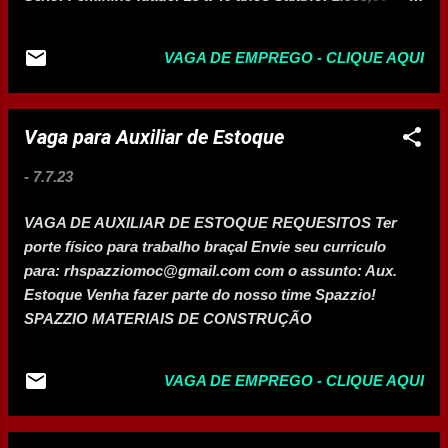
deverão ser utilizados prioritariamente na
Vale Transporte Experiência Horário Comercial de
recontratação dos profissionais que
Segunda à Sexta-feira. Interessados enviar currículo:
foram dispensados. De acordo com o
VAGA DE EMPREGO - CLIQUE AQUI
rh@qualityrecursos humanos.com.br
vice-prefeito, Guilherme Guimarães, as
contratações deverão priorizar os
profissionais que já atuavam na unidade
Vaga para Auxiliar de Estoque
hospitalar. “Por determinação do prefeito
Humberto ...
-
7.7.23
VAGA DE AUXILIAR DE ESTOQUE REQUESITOS Ter
porte físico para trabalho braçal Envie seu curriculo
para: rhspazziomoc@gmail.com com o assunto: Aux.
Estoque Venha fazer parte do nosso time Spazzio!
SPAZZIO MATERIAIS DE CONSTRUÇÃO
VAGA DE EMPREGO - CLIQUE AQUI