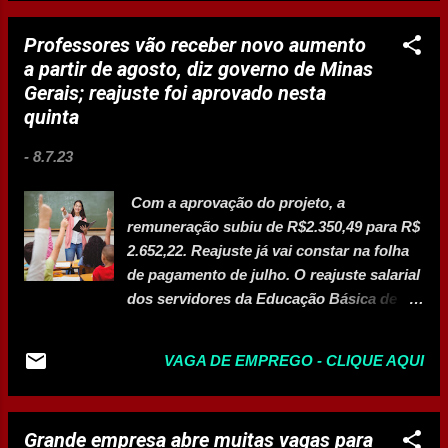
Ribeiro
Professores vão receber novo aumento
a partir de agosto, diz governo de Minas
Gerais; reajuste foi aprovado nesta
quinta
-
8.7.23
Com a aprovação do projeto, a
remuneração subiu de R$2.350,49 para R$
2.652,22. Reajuste já vai constar na folha
de pagamento de julho. O reajuste salarial
dos servidores da Educação Básica de
Minas Gerais será incorporado à folha de
julho, e o pagamento começa a ser feito
VAGA DE EMPREGO - CLIQUE AQUI
em agosto. A informação foi divulgada
pelo governo estadual nesta sexta-feira
(7). Atualmente, o piso salarial dos
Grande empresa abre muitas vagas para
professores do estado é de R$ 2.350,49