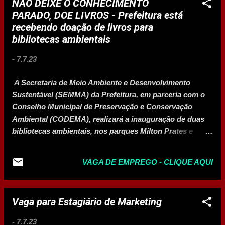
NÃO DEIXE O CONHECIMENTO
PARADO, DOE LIVROS - Prefeitura está
recebendo doação de livros para
bibliotecas ambientais
-
7.7.23
A Secretaria de Meio Ambiente e Desenvolvimento
Sustentável (SEMMA) da Prefeitura, em parceria com o
Conselho Municipal de Preservação e Conservação
Ambiental (CODEMA), realizará a inauguração de duas
bibliotecas ambientais, nos parques Milton Prates e
Sapucaia. Com o objetivo de enriquecer o acervo dessas
bibliotecas, a SEMMA lançou uma campanha para
VAGA DE EMPREGO - CLIQUE AQUI
arrecadar livros, revistas e outros materiais relacionados
ao meio ambiente. A iniciativa começou com a generosa
contribuição de 254 livros feita por Juvenal Mendes
Vaga para Estagiário de Marketing
Oliveira, conselheiro do CODEMA, ex-funcionário do IEF
(Instituto Estadual de Florestas) e especialista na área
-
7.7.23