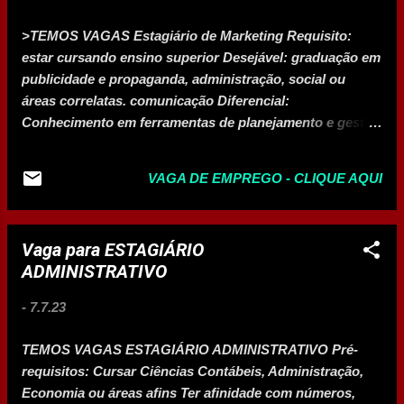
ambiental. As contribuições não se limitaram a essa
doação inicial, pois várias instituições, bem como
>TEMOS VAGAS Estagiário de Marketing Requisito:
doadores particulares, já se uniram a essa causa. Se
estar cursando ensino superior Desejável: graduação em
você também quiser fazer parte dessa história pode
publicidade e propaganda, administração, social ou
contribuir entregando suas doações diretamente na
áreas correlatas. comunicação Diferencial:
SEMMA ou entrando em contato pelo telefone 2211-2133
Conhecimento em ferramentas de planejamento e gestão
para agendar a retirada de um acervo com mais de cem
de projetos, canva, etc. Jornada: 10:00 ás 17:00 (1 hora
e...
de almoço). Horário flexível Salário: 900,00 Benefício:
VAGA DE EMPREGO - CLIQUE AQUI
Almoço +Vale transporte Previsão de Início e local:
Imediato - Av. Francisco Péres, 60 - Interlagos, Montes
Claros - MG, 39404-215 Interessados enviar currículo no
Vaga para ESTAGIÁRIO
formulário abaixo: CLIQUE AQUI
ADMINISTRATIVO
-
7.7.23
TEMOS VAGAS ESTAGIÁRIO ADMINISTRATIVO Pré-
requisitos: Cursar Ciências Contábeis, Administração,
Economia ou áreas afins Ter afinidade com números,