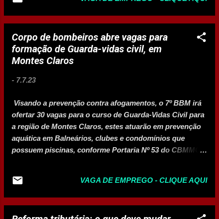
Imediato Local de Trabalho: Quero pizza Lagoa- Av.
Francisco Péres, 60 - Interlagos, Montes Claros - MG,
39404-215 Interessados enviar currículo no formulário
Corpo de bombeiros abre vagas para
abaixo: → CLIQUE AQUI
formação de Guarda-vidas civil, em
Montes Claros
-
7.7.23
Visando a prevenção contra afogamentos, o 7º BBM irá
ofertar 30 vagas para o curso de Guarda-Vidas Civil para
a região de Montes Claros, estes atuarão em prevenção
aquática em Balneários, clubes e condomínios que
possuem piscinas, conforme Portaria Nº 53 do CBMMG.
O candidato deve ter no mínimo 18 anos completos, ter
concluído o Ensino Médio até a data de encerramento
VAGA DE EMPREGO - CLIQUE AQUI
das inscrições, saber nadar, ter boa saúde física e
mental e não possuir antecedentes criminais. COMO SE
INSCREVER As inscrições são gratuitas e devem ser
Reforma tributária: o que deve mudar