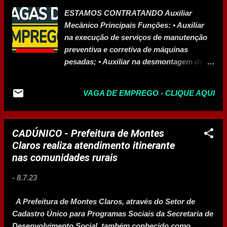
de Rolo compactador Operador de Trator
ESTAMOS CONTRATANDO Auxiliar
Esteira Operador de Trator Pneu Pedreiro
Mecânico Principais Funções: • Auxiliar
Vagas para a região de Curvelo, Montes
na execução de serviços de manutenção
Claros - MG Envie seu currículo para:
preventiva e corretiva de máquinas
vagas@crasainfra.com · •
pesadas; • Auxiliar na desmontagem de
motor, caixa, transmissão, sistema de
freios, suspensão, embreagem e outros
VAGA DE EMPREGO - CLIQUE AQUI
componentes; •Troca de peças e
conservação dos veículos de acordo com
as instruções exigidas nos catálogos,
CADÚNICO - Prefeitura de Montes
manuais de serviços e especificações
Claros realiza atendimento itinerante
técnicas. Requisitos: • Habilitação B; ⚫
nas comunidades rurais
Disponibilidade para viagens; • Noções
básicas de Mecânica e Informática;
-
8.7.23
Salário: Salário Fixo + Remuneração
variável. Benefícios: Seguro de Vida; Vale
A Prefeitura de Montes Claros, através do Setor de
Refeição; Assistência Médica; Assistência
Cadastro Único para Programas Sociais da Secretaria de
Odontológica. Local: Montes Claros (MG)
Desenvolvimento Social, também conhecido como