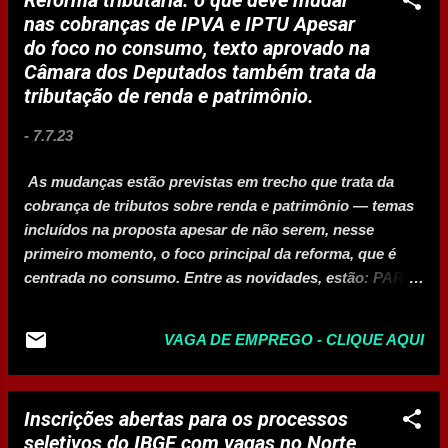
feitas diretamente na sede administrativa do 7º Batalhão
nas cobranças de IPVA e IPTU Apesar
de Bombeiros Militar (7º BBM), localizada na Rua Viúva
do foco no consumo, texto aprovado na
Francisco Ribeiro, 200, centro, no período de 10 a 20 de
Câmara dos Deputados também trata da
julho de 2023. Horários: Segunda e Sexta: Das 08h30 às
tributação de renda e patrimônio.
12h e Das 13h30 às 17h30 Terça e Quinta: Das 14h às
17h30 Quarta: Das 08h30 às 13h A Seleção será exame de
-
7.7.23
capacidade natatória de 50 metros em piscina e entrega
de documentação. A prova de seleção ocorrerá no dia 25
As mudanças estão previstas em trecho que trata da
de julho em local a...
cobrança de tributos sobre renda e patrimônio — temas
incluídos na proposta apesar de não serem, nesse
primeiro momento, o foco principal da reforma, que é
centrada no consumo. Entre as novidades, estão: PARA
O IPVA cobrança para jatinhos, iates e lanchas, que
atualmente não pagam tributo; possibilidade de imposto
VAGA DE EMPREGO - CLIQUE AQUI
progressivo de acordo com o impacto ambiental do
veículo. PARA O IPTU a atualização da base de cálculo
do imposto por meio de decreto municipal (entenda mais
Inscrições abertas para os processos
abaixo). O que diz o texto sobre o IPVA — e como pode
seletivos do IBGE com vagas no Norte
impactar seu bolso O parecer apresentado na Câmara