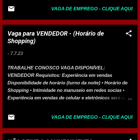
elétricos. ✔REQUISITOS - Ensino médio completo,
VAGA DE EMPREGO - CLIQUE AQUI
desejável cursos profissionalizantes técnico em
mecânica/eletromecânica ou afins. - Desejável
conhecimento em equipamentos diversos:
Vaga para VENDEDOR - (Horário de
empilhadeiras, máquinas pesadas, entre outros. - Local
Shopping)
de Trabalho: Montes Claros/MG - Horário: 08 às 18h
(segunda a sexta-feira), com disponibilidade de horário e
-
7.7.23
para trabalho aos fins de semana. BENEFÍCIOS - Salário
a combinar + benefícios (plano de saúde UNIMED, plano
TRABALHE CONOSCO VAGA DISPONÍVEL:
odontológico, cartão alimentação, transporte, seguro de
VENDEDOR Requisitos: Experiência em vendas
vida, entre outros). i +INFORMAÇÕES Interessados
Disponibilidade de horário (turno da noite) • Horário de
deverão enviar currículos para
Shopping • Intimidade no manuseio em redes socias •
recrutamento@rxrlocacoes.com.br RR LOCAÇÕES
Experiência em vendas de celular e eletrônicos será um
diferencial Enviar currículos para:
mf.eletronicosvagas@gmail.com
VAGA DE EMPREGO - CLIQUE AQUI