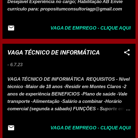
Desejável Experiência no cargo; Habilitação AB Envie
percentual de 20% (vinte por cento) das vagas para
currículo para: propositumconsultoriagp@gmail.com
pessoas pretas ou pardas, previsto na Lei nº 12.990, de 9
de junho de 2014. Vagas na região Araçuaí: 4 Curvelo: 4
Janaúba: 4 Januária:...
VAGA DE EMPREGO - CLIQUE AQUI
VAGA TÉCNICO DE INFORMÁTICA
-
6.7.23
VAGA TÉCNICO DE INFORMÁTICA REQUISITOS - Nível
técnico -Maior de 18 anos -Residir em Montes Claros -2
anos de experiência BENEFICIOS -Plano de saúde -Vale
transporte -Alimentação -Salário a combinar -Horário
comercial (segunda a sábado) FUNÇÕES - Suporte em
sistema CFTV IP -Suporte em redes ethernet -Suporte em
informática ENVIE SEU CURRICULO PARA:
VAGA DE EMPREGO - CLIQUE AQUI
rh@nortetel.com ASSUNTO: TÉCNICO EM