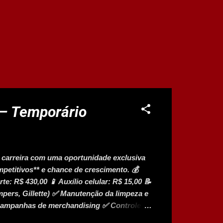
 – Temporário
 carreira com uma oportunidade exclusiva
petitivos** e chance de crescimento. 💰
rte: R$ 430,00 📱 Auxílio celular: R$ 15,00 📝
mpers, Gillette) ✅ Manutenção da limpeza e
campanhas de merchandising ✅ Controle de
dio completo 💼 Experiência em promoções