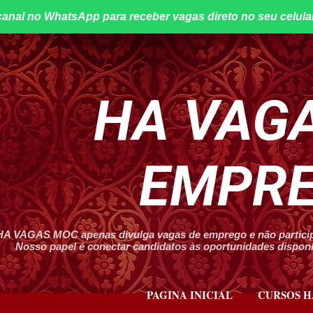
canal no WhatsApp para receber vagas direto no seu celula
Pular para o conteúdo principal
HA VAGA
EMPR
HA VAGAS MOC apenas divulga vagas de emprego e não participa
Nosso papel é conectar candidatos às oportunidades disponív
PAGINA INICIAL
CURSOS H