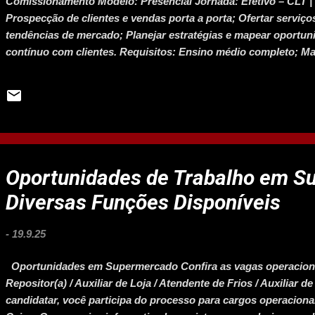
Comissionamento Modelo: Presencial Jornada: Efetivo – CLT | 
Prospecção de clientes e vendas porta a porta; Ofertar serviç
tendências de mercado; Planejar estratégias e mapear oportun
contínuo com clientes. Requisitos: Ensino médio completo; Mai
Boa comunicação, carisma e proatividade. Benefícios: Vale-refe
combustível (R$ 400,00 por quinzena); Seguro de vida; Gympa
creche até 4 anos; Petlove; Plano de carreira a partir do 3º mê
Oportunidades de Trabalho em S
Diversas Funções Disponíveis
-
19.9.25
Oportunidades em Supermercado Confira as vagas operacionai
Repositor(a) / Auxiliar de Loja / Atendente de Frios / Auxiliar 
candidatar, você participa do processo para cargos operacionai