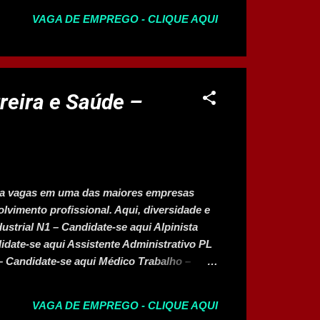
o temporário e escala informada Candidate-
VAGA DE EMPREGO - CLIQUE AQUI
o GPTW e i...
reira e Saúde –
ra vagas em uma das maiores empresas
lvimento profissional. Aqui, diversidade e
ustrial N1 – Candidate-se aqui Alpinista
didate-se aqui Assistente Administrativo PL
– Candidate-se aqui Médico Trabalho –
écnico de Suporte Jr – Candidate-se aqui
ra e faça parte de uma empresa líder em
VAGA DE EMPREGO - CLIQUE AQUI