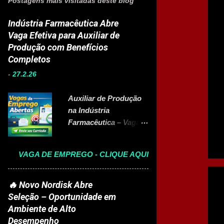
Postagens mais visitadas deste blog
Indústria Farmacêutica Abre
Vaga Efetiva para Auxiliar de
Produção com Benefícios
Completos
-
27.2.26
Auxiliar de Produção
na Indústria
Farmacêutica – Vaga
Efetiva com Benefícios
Completo A Eurofarma
VAGA DE EMPREGO - CLIQUE AQUI
, multinacional
brasileira presente em
22 países e referência
🔥 Novo Nordisk Abre
no setor farmacêutico,
Seleção – Oportunidade em
está com vaga aberta
Ambiente de Alto
para Auxiliar de
Desempenho