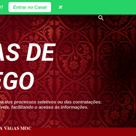
r!
Entrar no Canal
❌
S DE
EGO
 dos processos seletivos ou das contratações.
eis, facilitando o acesso às informações.
A VAGAS MOC