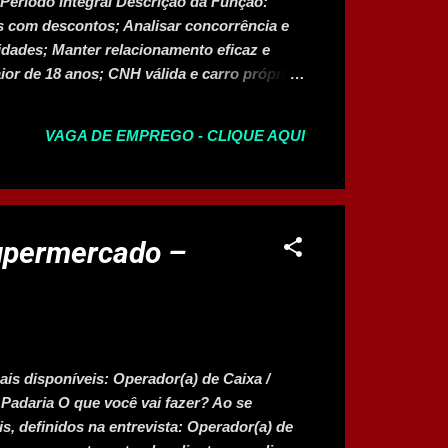
Período Integral Descrição da Função:
os com descontos; Analisar concorrência e
idades; Manter relacionamento eficaz e
or de 18 anos; CNH válida e carro próprio;
ição (R$ 18,00 por dia em dinheiro); Auxílio
ss; Descontos em faculdades; Auxílio
VAGA DE EMPREGO - CLIQUE AQUI
s. Candidatar-se à Vaga
upermercado –
s disponíveis: Operador(a) de Caixa /
de Padaria O que você vai fazer? Ao se
s, definidos na entrevista: Operador(a) de