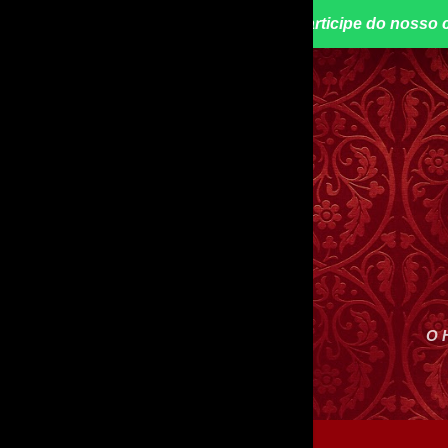
📢 Participe do nosso 
O 