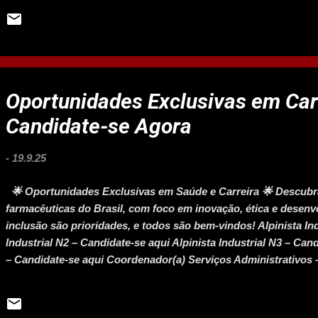
de vendas será um diferencial ⏱️ Disponibilidade para contrat
se Agora 🚀 🌟 Faça parte de uma empresa reconhecida com sel
Oportunidades Exclusivas em Car
Candidate-se Agora
-
19.9.25
🌟 Oportunidades Exclusivas em Saúde e Carreira 🌟 Descub
farmacêuticas do Brasil, com foco em inovação, ética e desenvo
inclusão são prioridades, e todos são bem-vindos! Alpinista Ind
Industrial N2 – Candidate-se aqui Alpinista Industrial N3 – Can
– Candidate-se aqui Coordenador(a) Serviços Administrativos 
Candidate-se aqui Operador(a) Máquinas – Candidate-se aqui T
Acesse Todas as Vagas e Candidate-se 🚀 Invista em sua carrei
inovação e saúde!