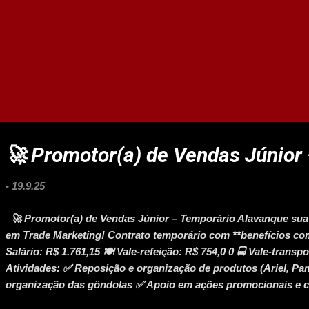
🚀 Promotor(a) de Vendas Júnior
-
19.9.25
🚀 Promotor(a) de Vendas Júnior – Temporário Alavanque sua
em Trade Marketing! Contrato temporário com **benefícios com
Salário: R$ 1.761,15 🍽️ Vale-refeição: R$ 754,0 0 🚍 Vale-transpo
Atividades: ✅ Reposição e organização de produtos (Ariel, Pa
organização das gôndolas ✅ Apoio em ações promocionais e 
estoque e validade dos produtos 📌 Requisitos: 🎓 Ensino Mé