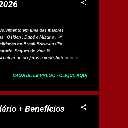
 2026
volvimento em uma das maiores
 , Osklen , Dupé e Mizuno . 📌
lidades no Brasil Bolsa-auxílio:
sporte, Seguro de vida 🎯
rticipar de projetos e contribuir com novas
om a equipe no acompanhamento de processos
período) Cursos: Administração, Engenharia,
VAGA DE EMPREGO - CLIQUE AQUI
de para estagiar 6 horas/dia Boa
o em Pacote Office (Excel, PowerPoint,
ário + Benefícios