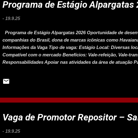
Programa de Estágio Alpargatas
-
19.9.25
Programa de Estágio Alpargatas 2026 Oportunidade de desen
companhias do Brasil, dona de marcas icônicas como Havaianas
Informações da Vaga Tipo de vaga: Estágio Local: Diversas loca
Compatível com o mercado Benefícios: Vale-refeição, Vale-tran
Responsabilidades Apoiar nas atividades da área de atuação Pa
ideias Realizar análises, relatórios e pesquisas Colaborar c
🎓 Requisitos Estar cursando ensino superior (a partir do 3º 
Comunicação, Marketing, TI e áreas relacionadas Disponibilida
comunicação, organização e vontade de aprender Conheciment
Word) ...
Vaga de Promotor Repositor – Sal
-
19.9.25