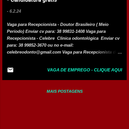
tradicionais se destacam também em
2024, reconhecidos por seus formatos
-
6.2.24
diversos, classificados em blocos
caricatos, fanfarras, bandas, tecnoblocos,
Vaga para Recepcionista - Doutor Brasileiro ( Meio
que além de oferecer entretenimento para
Período) Enviar cv para: 38 99831-1408 Vaga para
uma grande diversidade de público,
Recepcionista - Celebre Clinica odontológica Enviar cv
criaram suas próprias identidades,
para: 38 99852-3670 ou no e-mail:
arrastando foliões fiéis. O apoio da
celebreodonto@gmail.com Vaga para Recepcionista de
Prefeitura alcança todos os eventos
Clinica odontológica Enviar cv no :
carnavalescos inscritos na Secretaria de
rhbemestar1@gmail.com Vaga para Auxiliar de Escritório
Cultura, e acontece através da
VAGA DE EMPREGO - CLIQUE AQUI
Administrativo - Enviar currículos para WhatsApp 38
disponibilização de limpeza urbana,
9.9103-4098 para agendamento de entrevistas. Vaga
segurança, saúde, mobilidade, entre
para Atendimento e Vendas online - Enviar currículos
outros, ajudando na realização dos
MAIS POSTAGENS
para WhatsApp 38 9.9103-4098 para agendamento de
encontros e articulando com as demais
entrevistas. Vaga para Atendente em Adega
autoridades e instituições envolv...
https://br.indeed.com/viewjob?
jk=31adf2cf30db6b7f&tk=1hm1j80cci7kj804&from=serp&
vjs=3 Vaga para Frentista / Caixa - Posto Bandeirantes
(Centro) https://br.indeed.com/viewjob?