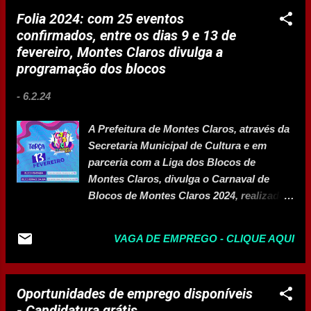
Ribeiro). O projeto de Extensão de
Folia 2024: com 25 eventos
Atendimento Odontológico às crianças é
confirmados, entre os dias 9 e 13 de
desenvolvido pelo departamento de
fevereiro, Montes Claros divulga a
Odontologia da Unimontes e visa
programação dos blocos
atendimento odontológico ao paciente
infantil, fortalecimento da ligação entre
-
6.2.24
ensino e extensão, além de introduzir a
abordagem do processo de saúde-doença
A Prefeitura de Montes Claros, através da
e promoção da saúde na formação em
Secretaria Municipal de Cultura e em
Odontologia, particularmente no
parceria com a Liga dos Blocos de
atendimento às crianças. A professora
Montes Claros, divulga o Carnaval de
Verônica Dias do Departamento de
Blocos de Montes Claros 2024, realizado
Odontologia falou sobre os objetivos do
com o objetivo de promover a diversidade
Projeto. “O objetivo principal é dar
e a descentralização, que são o grande
assistência à saúde bucal das crianças
VAGA DE EMPREGO - CLIQUE AQUI
DNA da folia montes-clarense. O
com ações de prevenção das doenças
movimento vem de uma onda crescente,
bucais, promoção da saúde, recuperação
que tem agradado a população, reunindo
e reabilitação da saúd...
Oportunidades de emprego disponíveis
grande público nos eventos. Os blocos
- Candidatura grátis