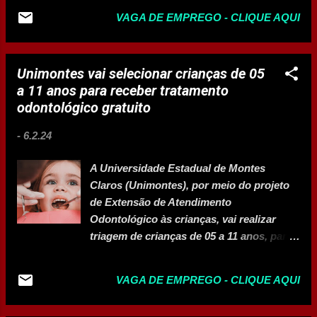
EHrA19Q33x0BbzkdCdPP&vjs=3 Vaga para Almoxarife
VAGA DE EMPREGO - CLIQUE AQUI
https://br.indeed.com/viewjob?cmp=MSE-
engenharia&t=Almoxarife&jk=35e14977e6d178ce&xpse=
SoBd67I3EHrDKngF9T0LbzkdCdPP&xkcb=SoCp67M3E
Unimontes vai selecionar crianças de 05
HrGOgQ21h0DbzkdCdPP&vjs=3 Vaga para Auxiliar de
a 11 anos para receber tratamento
Limpeza https://br.indeed.com/viewjob?
odontológico gratuito
jk=acf46c9493329cb4&tk=1hm7hiesoia33801&from=serp
&vjs=3 Vaga para Assistente Administrativo
-
6.2.24
https://br.indeed.com/viewjob?cmp=MSE-
engenharia&t=Assistente+Administrativo&jk=f26ab936ce
A Universidade Estadual de Montes
308efd&xpse=SoA067I3EHrFOFgF9T0LbzkdCdPP&xkcb
Claros (Unimontes), por meio do projeto
=SoDn67M3EHrGOgQ21h0JbzkdCdPP&vjs=3 Vaga para
de Extensão de Atendimento
Auxiliar de produção PL/Auxiliar de laboratório
Odontológico às crianças, vai realizar
- Hipolabor Farmacêutica
triagem de crianças de 05 a 11 anos, para
https://hipolabor.vagas.solides.com.br/?page=1...
receber tratamento odontológico gratuito.
A ação será no dia 28 de fevereiro, às 14h,
VAGA DE EMPREGO - CLIQUE AQUI
no Clínicas Odontológicas da Unimontes
(Campus Universitário Professor Darcy