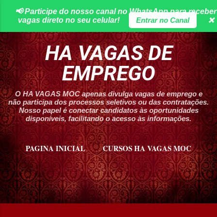
📢 Participe do nosso canal no WhatsApp para receber
Pular para o conteúdo principal
vagas direto no seu celular!
Entrar no Canal
❌
HA VAGAS DE
EMPREGO
O HA VAGAS MOC apenas divulga vagas de emprego e
não participa dos processos seletivos ou das contratações.
Nosso papel é conectar candidatos às oportunidades
disponíveis, facilitando o acesso às informações.
PAGINA INICIAL
CURSOS HA VAGAS MOC