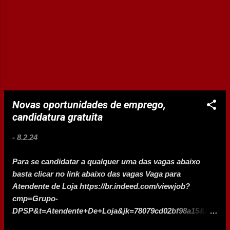
Novas oportunidades de emprego,
candidatura gratuita
-
8.2.24
Para se candidatar a qualquer uma das vagas abaixo
basta clicar no link abaixo das vagas Vaga para
Atendente de Loja https://br.indeed.com/viewjob?
cmp=Grupo-
DPSP&t=Atendente+De+Loja&jk=78079cd02bf98a15&xps
e=SoAG67I3EHrfVgw3550LbzkdCdPP&xkcb=SoCF67M3