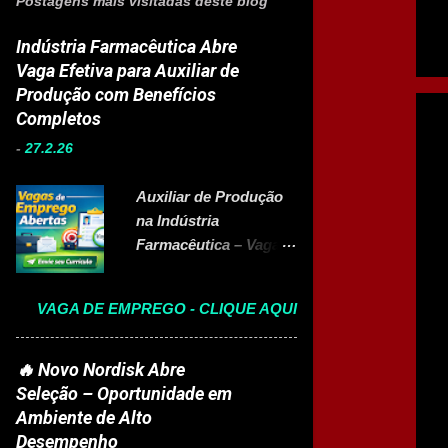
Postagens mais visitadas deste blog
Indústria Farmacêutica Abre
Vaga Efetiva para Auxiliar de
Produção com Benefícios
Completos
-
27.2.26
Auxiliar de Produção
na Indústria
Farmacêutica – Vaga
Efetiva com Benefícios
Completo A Eurofarma
VAGA DE EMPREGO - CLIQUE AQUI
, multinacional
brasileira presente em
22 países e referência
🔥 Novo Nordisk Abre
no setor farmacêutico,
Seleção – Oportunidade em
está com vaga aberta
Ambiente de Alto
para Auxiliar de
Desempenho