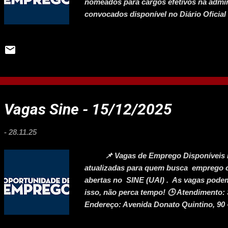
nomeados para cargos efetivos na admin
convocados disponível no Diário Oficial
Convocação O concurso ofereceu 2.496 v
Esta nova chamada abrange cargos de nív
impacto nas áreas administrativa, opera
na Convocação Nível Médio e Técnico: A
administrativo da saúde – 6 Auxiliar de c
consultório dentário da Saúde da Família
em enfermagem – 67 Técnico em contabili
Vagas Sine - 15/12/2025
Administrad...
-
28.11.25
📌 Vagas de Emprego Disponíveis no
atualizadas para quem busca emprego co
abertas no SINE (UAI) . As vagas pode
isso, não perca tempo! 🕒 Atendimento: 
Endereço: Avenida Donato Quintino, 90 
Ligue: (38) 3218-4200 📌 Vagas Disponí