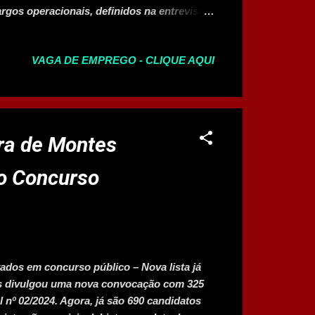
argos operacionais, definidos na entrevista:
r de loja, atendente de frios e auxiliar de
ar no centro de distribuição nos setores de
VAGA DE EMPREGO - CLIQUE AQUI
u expedição. Vigia Responsável por
 unidade. Orientador de Estacionamento
to e recolher carrinhos. Operador de
as utilizando empilhadeira. Motorista de
e lojas e centros de distribuição. G...
ura de Montes
o Concurso
dos em concurso público – Nova lista já
ros divulgou uma nova convocação com 325
 nº 02/2024. Agora, já são 690 candidatos