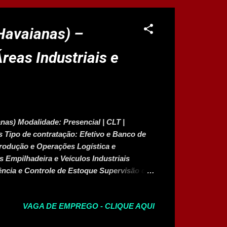
ulos: 15 e 16 de janeiro Avaliação
final: 23 de fevereiro de 2026 Requisitos ...
Havaianas) –
reas Industriais e
nas) Modalidade: Presencial | CLT |
s Tipo de contratação: Efetivo e Banco de
rodução e Operações Logística e
 Empilhadeira e Veículos Industriais
ncia e Controle de Estoque Supervisão de
 🎯 Requisitos Gerais Ensino Fundamental
ade para atuar em ambiente industrial
VAGA DE EMPREGO - CLIQUE AQUI
Desejo de crescimento profissional
 obrigatória para todas) 💰 Benefícios