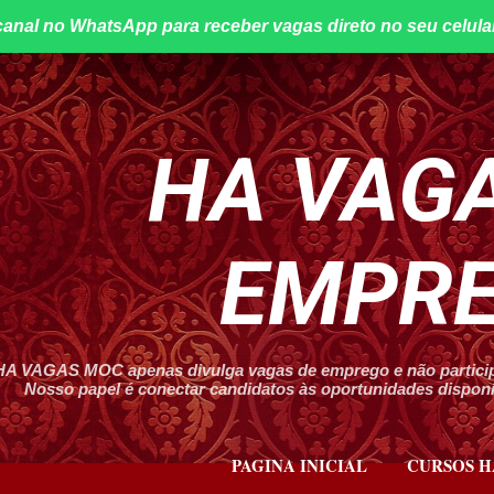
canal no WhatsApp para receber vagas direto no seu celula
Pular para o conteúdo principal
HA VAGA
EMPR
HA VAGAS MOC apenas divulga vagas de emprego e não participa
Nosso papel é conectar candidatos às oportunidades disponív
PAGINA INICIAL
CURSOS H