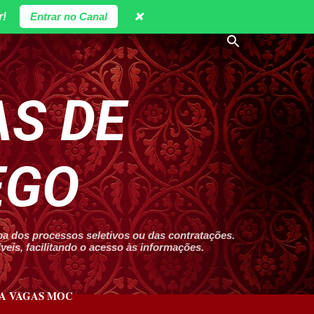
r!
Entrar no Canal
❌
S DE
EGO
 dos processos seletivos ou das contratações.
eis, facilitando o acesso às informações.
A VAGAS MOC