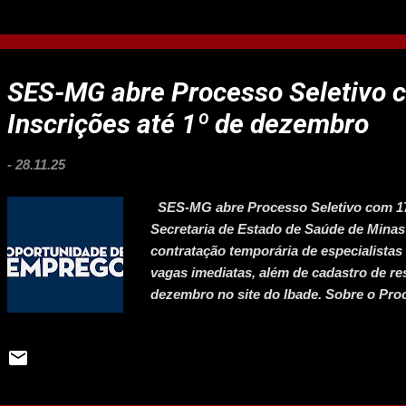
Atalhos Profissionais Ctrl + Shift + + → 
linha ou coluna Ctrl + ; → Inserir data at
Editar célula selecionada Alt + = → Som
Ctr...
SES-MG abre Processo Seletivo 
Inscrições até 1º de dezembro
-
28.11.25
SES-MG abre Processo Seletivo com 17 
Secretaria de Estado de Saúde de Minas 
contratação temporária de especialistas
vagas imediatas, além de cadastro de res
dezembro no site do Ibade. Sobre o Proc
necessidades urgentes da SES-MG, inclu
atividades técnicas estratégicas, entre e
públicas Acompanhamento de indicadore
intersetorial no âmbito do SUS Etapas 
Gabarito preliminar: 15 de dezembro Re