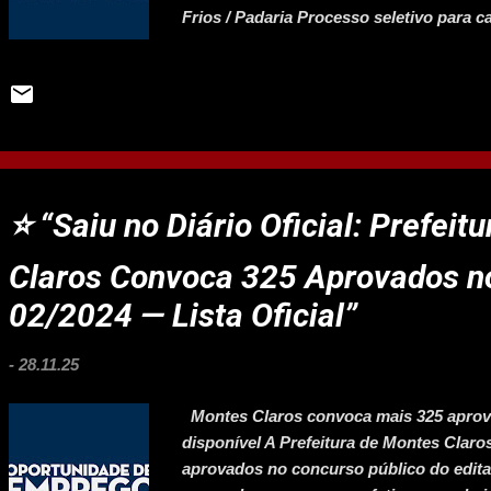
Frios / Padaria Processo seletivo para c
operador(a) de caixa, repositor(a), auxilia
padaria. Auxiliar de Operações – CD Atu
recebimento, armazenagem, separação o
atividades de vigilância e segurança da
Auxiliar clientes, orientar estacionamen
Empilhadeira Movimentação de mercadori
Caminhão Transporte de mercadorias entr
⭐ “Saiu no Diário Oficial: Prefeit
Claros Convoca 325 Aprovados n
02/2024 — Lista Oficial”
-
28.11.25
Montes Claros convoca mais 325 aprova
disponível A Prefeitura de Montes Cla
aprovados no concurso público do edital