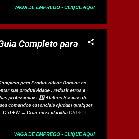
utônomo 3 Recreador 7 Auxiliar de
VAGA DE EMPREGO - CLIQUE AQUI
as 3 Operador de Caixa 6 Recepcionista,
erviços Gerais 2 Atendente de
rcial 1 Vendedor de Comércio Varejista 27
 3 Soldador 4 Serralheiro 4 Motorista de
Ou Veículo Similar 12 Mecânico de Manut...
 Guia Completo para
Completo para Produtividade Domine os
tar sua produtividade , reduzir erros e
as profissionais. 1️⃣ Atalhos Básicos do
sses comandos essenciais ajudam qualquer
: Ctrl + N → Criar nova planilha Ctrl + O →
 planilha atual Ctrl + P → Imprimir
 + Y → Refazer ação Ctrl + C / Ctrl + V →
VAGA DE EMPREGO - CLIQUE AQUI
údo 2️⃣ Edição e Estrutura da Planilha –