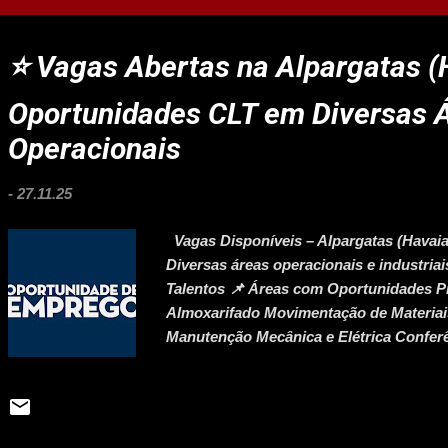
prova: 14 de janeiro de 2026 Envio de tít
psicológica: 18 a 21 de janeiro Resultado 
⭐ Vagas Abertas na Alpargatas (
Oportunidades CLT em Diversas Á
Operacionais
-
27.11.25
Vagas Disponíveis – Alpargatas (Havaia
Diversas áreas operacionais e industriai
Talentos 📌 Áreas com Oportunidades P
Almoxarifado Movimentação de Materiais
Manutenção Mecânica e Elétrica Conferê
Produção Posições exclusivas para PCD
ou Médio (conforme a vaga) Disponibilid
Trabalho em equipe e boa comunicação 
Experiência na área será diferencial (não