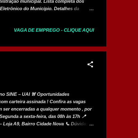
istração municipal. Lista completa dos
 Eletrônico do Município. Detalhes da
agas e recebeu mais de 50 mil inscrições.
eis médio, técnico e superior, com forte
VAGA DE EMPREGO - CLIQUE AQUI
cional e de saúde pública. Cargos Incluídos
gente administrativo – 51 Agente
onsultório dentário – 6 Auxiliar de
 – 10 Motorista categoria D – 15 Técnico
dade – 2 Motociclista – 1 Nível Superior:
 SINE – UAI 🚨 Oportunidades
m carteira assinada ! Confira as vagas
m ser encerradas a qualquer momento , por
Segunda a sexta-feira, das 08h às 17h 📍
– Loja A9, Bairro Cidade Nova 📞 Dúvidas?
veis – SINE Montes Claros Gerente