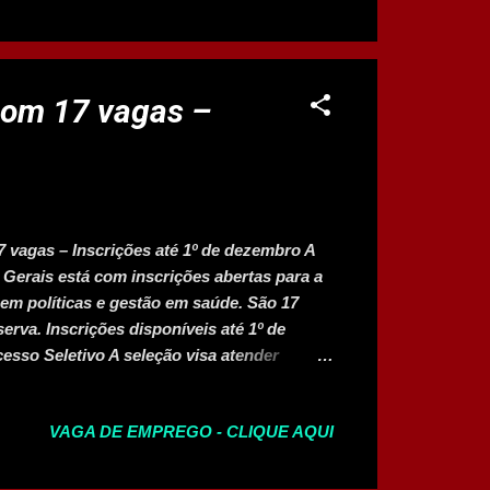
Inserir linha ou coluna Ctrl + - → Excluir
ual Ctrl + Shift + ; → Inserir hora atual F2 →
a automática Ctrl + D → Copiar célula acima
com 17 vagas –
vagas – Inscrições até 1º de dezembro A
Gerais está com inscrições abertas para a
 em políticas e gestão em saúde. São 17
erva. Inscrições disponíveis até 1º de
esso Seletivo A seleção visa atender
indo reposição de profissionais para
las: Planejamento e avaliação de políticas
VAGA DE EMPREGO - CLIQUE AQUI
s Assessoramento técnico Articulação
do Processo Prova objetiva: 14 de dezembro
cursos: 16 a 18 de dezembro Resultado da