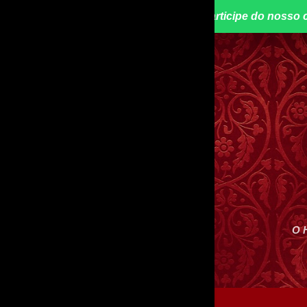
📢 Participe do nosso 
O 