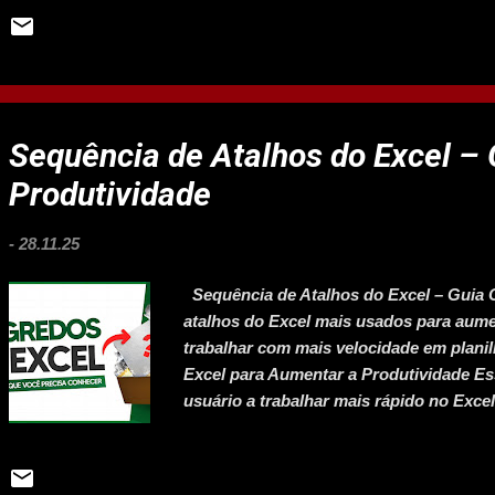
Comercial 1 Representante Comercial A
Contabilidade 1 Expedidor de Mercadori
em Geral 1 Empregado Doméstico Nos S
Lanchonete 3 Supervisor de Vendas Come
Trabalhador da Pecuária (Bovinos Corte)
Carro de Passeio 3 Motorista de Furgão 
Sequência de Atalhos do Excel –
Produtividade
-
28.11.25
Sequência de Atalhos do Excel – Guia 
atalhos do Excel mais usados para aumen
trabalhar com mais velocidade em planilh
Excel para Aumentar a Produtividade E
usuário a trabalhar mais rápido no Excel
Abrir arquivo existente Ctrl + S → Salvar
documento Ctrl + Z → Desfazer ação Ctrl
Copiar e colar Ctrl + X → Recortar conte