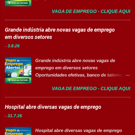
documentos, registros e embalagens;
de talentos em grande grupo industrial 👉
Garantir a qualidade dos processos
VAGA DE EMPREGO - CLIQUE AQUI
CANDIDATAR-SE AGORA Sobre as
logísticos; Contribuir com melhorias na
Oportunidades Uma das maiores empresas
operação; Atuar em equipe para garantir
do setor farmacêutico e de saúde está com
Grande indústria abre novas vagas de emprego
agilidade nas entregas. ✅ Requisitos Ensino
processo seletivo aberto para contratação
em diversos setores
Fundamental completo; Não é necessário
de profissionais em diversas áreas de
possuir experiência anterior; Perfil
-
3.8.26
atuação, oferecendo desenvolvimento
organizado e proativo; Facilidade para
profissional, inovação e excelência
trabalhar em equipe; Interesse em aprender
Grande indústria abre novas vagas de
operacional. Estão disponíveis cargos de
e crescer profissionalmente. 💰
emprego em diversos setores
nível operacional, técnico, administrativo e
Remuneração Salário total podend...
Oportunidades efetivas, banco de talentos e
de gestão, além de opções de cadastro em
vagas exclusivas para Pessoas com
banco de talentos para futuras
VAGA DE EMPREGO - CLIQUE AQUI
Deficiência (PcD) 👉 CANDIDATAR AGORA
oportunidades de carreira. Vagas
Sobre as oportunidades Uma das maiores
Disponíveis Analista de Projetos Pleno
indústrias do setor de calçados e bens de
Hospital abre diversas vagas de emprego
Auxiliar de Almoxarifado OEA Auxiliar de
consumo está com novas oportunidades de
Produção Eletricista de Manutenção II
-
31.7.26
emprego abertas para profissionais de
Gerente Executivo de Engenharia Oficial de
diferentes áreas e níveis de experiência. Há
Cozinha Banco de Talentos - Auxiliar de
Hospital abre diversas vagas de emprego
vagas efetivas, banco de talentos e