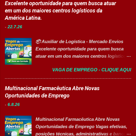
profissional qualificado para coordenar as
Excelente oportunidade para quem busca atuar
Manutenção II Banco de Talentos Áreas de
áreas de Manutenção e Utilidades em sua
em um dos maiores centros logísticos da
atuação Produção Industrial. Logística.
unidade fabril. A posição tem como foco
América Latina.
Almoxarifado. Projetos. Engenharia.
garantir a alta eficiência e confiabilidade dos
Manutenção Industrial. Operações. Banco de
-
22.7.26
equipamentos, a gestão otimizada de
Talentos. Perfil buscado Comprometimento.
recursos energéticos e a liderança
Org...
📦 Auxiliar de Logística - Mercado Envios
estratégica em projetos de melhoria
Excelente oportunidade para quem busca
contínua da planta industrial. Principais
atuar em um dos maiores centros logísticos
Responsabilidades Assegurar a manutenção
da América Latina. 🚀 CANDIDATAR AGORA
eficiente dos equipamentos das áreas de
VAGA DE EMPREGO - CLIQUE AQUI
📋 Sobre a oportunidade O Mercado Envios
utilidades, elétrica e setores auxiliares.
está com oportunidade para Auxiliar de
Identificar oportunidades de melhoria
Logística . A empresa busca profissionais
Multinacional Farmacêutica Abre Novas
contínua nos processos e no consumo de
comprometidos, organizados e que desejam
Oportunidades de Emprego
recursos energéticos. Garantir a
crescer em um ambiente inovador,
disponibilidade e alta confiabilidade
-
6.8.26
colaborativo e focado em excelência
operacional dos processos industriais.
operacional. 💼 Principais atividades
Liderar a gestão da ...
Multinacional Farmacêutica Abre Novas
Receber produtos no centro de distribuição;
Oportunidades de Emprego Vagas efetivas,
Embalar e etiquetar mercadorias; Conferir
posições técnicas, administrativas e banco