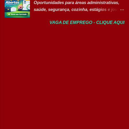
Produção (Alimentos) Banco de Talentos -
Oportunidades para áreas administrativas,
oportunidades exclusivas para Pessoas com
Oportunidades Gerais Áreas de Atuação
saúde, segurança, cozinha, estágios e jovem
Deficiência (PcD), permitindo que
Produção In...
aprendiz 👉 CANDIDATAR AGORA Confira
profissionais encontrem posições
VAGA DE EMPREGO - CLIQUE AQUI
as oportunidades disponíveis Um dos
compatíveis com seus perfis e objetivos de
maiores hospitais da região está com novas
carreira. Vagas disponíveis Auxiliar de
vagas abertas para contratação em
Ferramentaria Coordenador(a) de Qualidade
diferentes setores. As oportunidades
Laboratorista Operador de Produção
contemplam profissionais de diversos níveis
Supervisor de Manutenção Industrial
de escolaridade, além de vagas para estágio,
Gerente de Operações CD Operador de
jovem aprendiz e pessoas com deficiência
Centro de Distribuição (Banco de Talentos)
(PcD). As vagas oferecem oportunidades de
Operador Líder CD (Banco de Talentos)
desenvolvimento profissional em um
Operador de Empilhadeiras (Banco de
ambiente hospitalar estruturado, com
Talentos) Conferente de Centro de Dist...
atuação em áreas administrativas,
assistenciais, operacionais e de apoio. Vagas
abertas Auxiliar de Cozinha Técnico de
Enfermagem Enfermeiro Vigia (Modalidade
Intermitente) Assistente Administrativo I
(Exclusiva PcD) Auxiliar de Faturamento