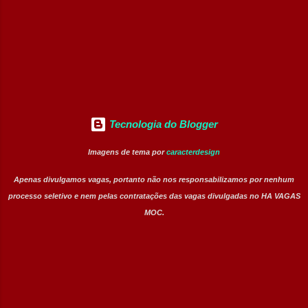
(Exclusiva PcD) Jovem Aprendiz Arquivista
(Exclusiva PcD) Terapeuta Ocupacional
Atendente de Copa Estagiário Técnico ...
Tecnologia do Blogger
Imagens de tema por
caracterdesign
Apenas divulgamos vagas, portanto não nos responsabilizamos por nenhum
processo seletivo e nem pelas contratações das vagas divulgadas no HA VAGAS
MOC.