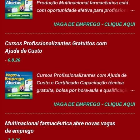
Produção Multinacional farmacêutica está
produção. Separar produtos e insumos
com oportunidade efetiva para profissionais
utilizados na fabricação. Realizar paletização
do setor industrial, incluindo Pessoas com
dos produtos acabados. Organizar e manter
VAGA DE EMPREGO - CLIQUE AQUI
Deficiência (PcD). 🏢 Sobre a Eurofarma
o ambiente de trabalho limpo. Auxiliar
Com mais de 50 anos de história , a
operadores nas atividades produtivas.
Eurofarma é uma multinacional brasileira
Cursos Profissionalizantes Gratuitos com
Comunicar anormalidades nos
presente em 22 países , reconhecida pela
Ajuda de Custo
equipamentos à manutenção. Cumprir
inovação, qualidade e compromisso com o
normas de segurança do trabalho. Executar
-
6.8.26
acesso à saúde. A empresa conta com mais
limpeza de equipamentos e da área
de 11 mil colaboradores e figura entre as
produtiva. Requisitos Ensino Médio
Cursos Profissionalizantes com Ajuda de
melhores empresas para trabalhar,
completo. Disponibilidade para trab...
Custo e Certificado Capacitação técnica
oferecendo oportunidades de crescimento,
gratuita, bolsa por hora-aula e qualificação
desenvolvimento profissional e um ambiente
para o mercado de trabalho 👉 GARANTIR
voltado para diversidade e inclusão. 👉
VAGA DE EMPREGO - CLIQUE AQUI
MINHA VAGA Sobre o Programa de
CANDIDATAR-SE AGORA 📋 Principais
Qualificação Estão abertas as inscrições
Atividades ✅ Auxiliar nas atividades de
para programas de formação
Multinacional farmacêutica abre novas vagas
embalagem, envase, manipulação e
profissionalizante voltados para o
de emprego
preparação de materiais; ✅ Apoiar a limpeza
desenvolvimento de carreiras e capacitação
técnica das áreas produtivas; ✅ Preencher e