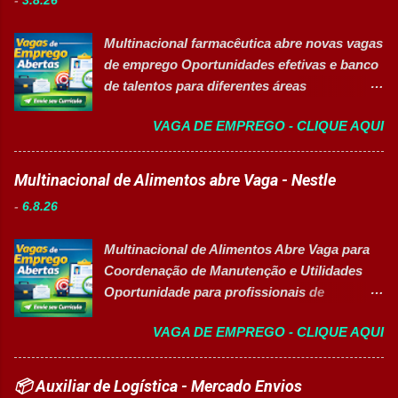
-
3.8.26
técnica em setores estratégicos do mercado.
conferir documentos de produção; ✅
Além do aprendizado prático e da
Auxiliar no setup e abastecimento das linhas
Multinacional farmacêutica abre novas vagas
certificação reconhecida, os participantes
produtivas; ✅ Conferir materiais recebidos e
de emprego Oportunidades efetivas e banco
contam com uma ajuda de custo calculada
realizar devoluções quand...
de talentos para diferentes áreas
em R$ 6,00 por hora-aula frequentada , ideal
profissionais 👉 CANDIDATAR AGORA
para apoiar o desenvolvimento do aluno
VAGA DE EMPREGO - CLIQUE AQUI
Sobre as oportunidades Uma das maiores
durante todo o período de estudos. Opções
multinacionais farmacêuticas do Brasil está
de Formação Disponíveis Aperfeiçoamento
com novas oportunidades abertas para
Multinacional de Alimentos abre Vaga - Nestle
em Gestão e Serviços de Gastronomia
profissionais que desejam atuar em um
(Turma Vespertina) Aperfeiçoamento em
-
6.8.26
ambiente inovador, colaborativo e voltado
Gestão e Serviços de Gastronomia (Turma
para o desenvolvimento de pessoas. As
Noturna) Estratégia de Vendas e
Multinacional de Alimentos Abre Vaga para
vagas contemplam áreas industriais,
Performance Comercial (Turma Vespertina)
Coordenação de Manutenção e Utilidades
logística, manutenção, projetos e banco de
Estrutura e Horários das Turmas
Oportunidade para profissionais de
talentos, oferecendo oportunidades para
Gastronomia (Tarde): Aulas de 13h...
Engenharia com foco em liderança, projetos
profissionais com diferentes perfis e níveis
VAGA DE EMPREGO - CLIQUE AQUI
e excelência operacional 👉 CANDIDATAR-
de experiência. Vagas disponíveis Analista
SE AGORA Sobre a Posição Líder mundial
de Projetos Pleno Auxiliar de Almoxarifado
no segmento de alimentos e bebidas busca
📦 Auxiliar de Logística - Mercado Envios
Auxiliar de Produção Eletricista de