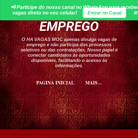
📢 Participe do nosso canal no WhatsApp para recebe
Pular para o conteúdo principal
HA VAGAS DE
vagas direto no seu celular!
Entrar no Canal
❌
EMPREGO
O HA VAGAS MOC apenas divulga vagas de
emprego e não participa dos processos
seletivos ou das contratações. Nosso papel é
conectar candidatos às oportunidades
disponíveis, facilitando o acesso às
informações.
PAGINA INICIAL
MAIS…
CURSOS HA VAGAS MOC