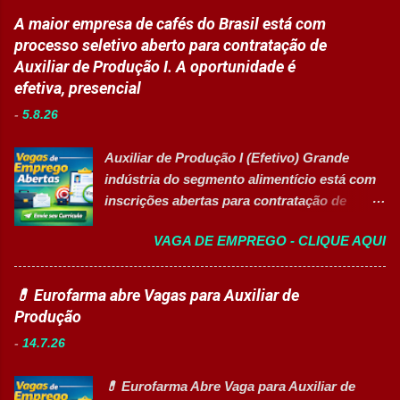
e estudantes. 👉 CANDIDATAR-SE AGORA
A maior empresa de cafés do Brasil está com
Resumo da vaga Cargo: Auxiliar
processo seletivo aberto para contratação de
Educacional Empresa: Sesc Tipo de
Auxiliar de Produção I. A oportunidade é
contratação: Efetivo (CLT) Modelo de
efetiva, presencial
trabalho: Presencial Inscrições até: 11 de
-
5.8.26
agosto de 2026 Vaga inclusiva para Pessoas
com Deficiência (PcD). Principais atividades
Auxiliar de Produção I (Efetivo) Grande
Apoiar professores durante atividades
indústria do segmento alimentício está com
pedagógicas. Auxiliar estudantes em
inscrições abertas para contratação de
projetos educacionais. Dar suporte em
Auxiliar de Produção I 👉 CANDIDATAR-SE
atividades recreativas e lúdicas.
VAGA DE EMPREGO - CLIQUE AQUI
AGORA Resumo da vaga Cargo: Auxiliar de
Disponibilizar materiais utilizados nas
Produção I Empresa: Grupo 3Corações Tipo
atividades. Monitorar estudantes durante
de contratação: Efetivo (CLT) Modelo de
💊 Eurofarma abre Vagas para Auxiliar de
aulas e recreios. Contribuir para um
trabalho: Presencial Inscrições até: 10 de
Produção
ambiente escolar organizado e seguro.
agosto de 2026 Acessibilidade: Vaga
Acompanhar contratos quando designado
-
14.7.26
inclusiva para Pessoas com Deficiência
pela liderança. Apoiar diversas ações
(PcD) Principais atividades Preparar e
educacionais desenvolv...
💊 Eurofarma Abre Vaga para Auxiliar de
abastecer materiais para as linhas de