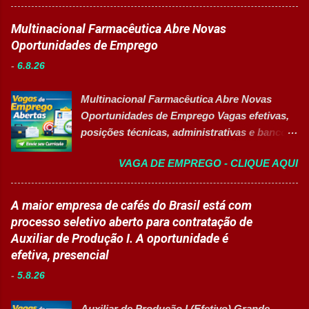
está com oportunidade para Auxiliar de
atividades. Monitorar estudantes durante
Logística . A empresa busca profissionais
Multinacional Farmacêutica Abre Novas
aulas e recreios. Contribuir para um
comprometidos, organizados e que desejam
Oportunidades de Emprego
ambiente escolar organizado e seguro.
crescer em um ambiente inovador,
Acompanhar contratos quando designado
-
6.8.26
colaborativo e focado em excelência
pela liderança. Apoiar diversas ações
operacional. 💼 Principais atividades
educacionais desenvolv...
Multinacional Farmacêutica Abre Novas
Receber produtos no centro de distribuição;
Oportunidades de Emprego Vagas efetivas,
Embalar e etiquetar mercadorias; Conferir
posições técnicas, administrativas e banco
documentos, registros e embalagens;
de talentos em grande grupo industrial 👉
Garantir a qualidade dos processos
VAGA DE EMPREGO - CLIQUE AQUI
CANDIDATAR-SE AGORA Sobre as
logísticos; Contribuir com melhorias na
Oportunidades Uma das maiores empresas
operação; Atuar em equipe para garantir
do setor farmacêutico e de saúde está com
A maior empresa de cafés do Brasil está com
agilidade nas entregas. ✅ Requisitos Ensino
processo seletivo aberto para contratação
processo seletivo aberto para contratação de
Fundamental completo; Não é necessário
de profissionais em diversas áreas de
Auxiliar de Produção I. A oportunidade é
possuir experiência anterior; Perfil
atuação, oferecendo desenvolvimento
efetiva, presencial
organizado e proativo; Facilidade para
profissional, inovação e excelência
trabalhar em equipe; Interesse em aprender
-
5.8.26
operacional. Estão disponíveis cargos de
e crescer profissionalmente. 💰
nível operacional, técnico, administrativo e
Remuneração Salário total podend...
Auxiliar de Produção I (Efetivo) Grande