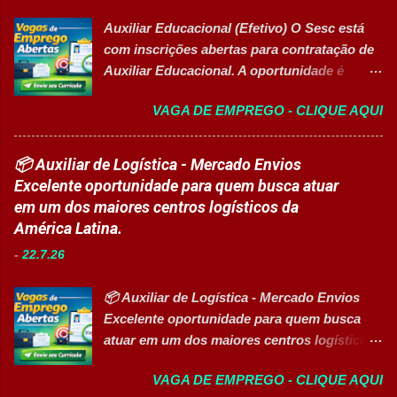
garantir a alta eficiência e confiabilidade dos
Noturna) Estratégia de Vendas e
Auxiliar Educacional (Efetivo) O Sesc está
equipamentos, a gestão otimizada de
Performance Comercial (Turma Vespertina)
com inscrições abertas para contratação de
recursos energéticos e a liderança
Estrutura e Horários das Turmas
Auxiliar Educacional. A oportunidade é
estratégica em projetos de melhoria
Gastronomia (Tarde): Aulas de 13h...
destinada a estudantes do ensino superior
contínua da planta industrial. Principais
VAGA DE EMPREGO - CLIQUE AQUI
nas áreas da educação que desejam atuar
Responsabilidades Assegurar a manutenção
em ambiente escolar, apoiando professores
eficiente dos equipamentos das áreas de
e estudantes. 👉 CANDIDATAR-SE AGORA
📦 Auxiliar de Logística - Mercado Envios
utilidades, elétrica e setores auxiliares.
Resumo da vaga Cargo: Auxiliar
Excelente oportunidade para quem busca atuar
Identificar oportunidades de melhoria
Educacional Empresa: Sesc Tipo de
em um dos maiores centros logísticos da
contínua nos processos e no consumo de
contratação: Efetivo (CLT) Modelo de
América Latina.
recursos energéticos. Garantir a
trabalho: Presencial Inscrições até: 11 de
disponibilidade e alta confiabilidade
-
22.7.26
agosto de 2026 Vaga inclusiva para Pessoas
operacional dos processos industriais.
com Deficiência (PcD). Principais atividades
Liderar a gestão da ...
📦 Auxiliar de Logística - Mercado Envios
Apoiar professores durante atividades
Excelente oportunidade para quem busca
pedagógicas. Auxiliar estudantes em
atuar em um dos maiores centros logísticos
projetos educacionais. Dar suporte em
da América Latina. 🚀 CANDIDATAR AGORA
atividades recreativas e lúdicas.
VAGA DE EMPREGO - CLIQUE AQUI
📋 Sobre a oportunidade O Mercado Envios
Disponibilizar materiais utilizados nas