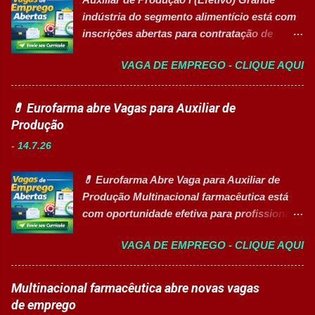
de gestão, além de opções de cadastro em
indústria do segmento alimentício está com
banco de talentos para futuras
inscrições abertas para contratação de
oportunidades de carreira. Vagas
Auxiliar de Produção I 👉 CANDIDATAR-SE
Disponíveis Analista de Projetos Pleno
VAGA DE EMPREGO - CLIQUE AQUI
AGORA Resumo da vaga Cargo: Auxiliar de
Auxiliar de Almoxarifado OEA Auxiliar de
Produção I Empresa: Grupo 3Corações Tipo
Produção Eletricista de Manutenção II
de contratação: Efetivo (CLT) Modelo de
💊 Eurofarma abre Vagas para Auxiliar de
Gerente Executivo de Engenharia Oficial de
trabalho: Presencial Inscrições até: 10 de
Produção
Cozinha Banco de Talentos - Auxiliar de
agosto de 2026 Acessibilidade: Vaga
Produção (Alimentos) Banco de Talentos -
-
14.7.26
inclusiva para Pessoas com Deficiência
Oportunidades Gerais Áreas de Atuação
(PcD) Principais atividades Preparar e
Produção In...
💊 Eurofarma Abre Vaga para Auxiliar de
abastecer materiais para as linhas de
Produção Multinacional farmacêutica está
produção. Separar produtos e insumos
com oportunidade efetiva para profissionais
utilizados na fabricação. Realizar paletização
do setor industrial, incluindo Pessoas com
dos produtos acabados. Organizar e manter
VAGA DE EMPREGO - CLIQUE AQUI
Deficiência (PcD). 🏢 Sobre a Eurofarma
o ambiente de trabalho limpo. Auxiliar
Com mais de 50 anos de história , a
operadores nas atividades produtivas.
Eurofarma é uma multinacional brasileira
Multinacional farmacêutica abre novas vagas
Comunicar anormalidades nos
presente em 22 países , reconhecida pela
de emprego
equipamentos à manutenção. Cumprir
inovação, qualidade e compromisso com o