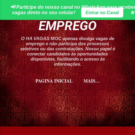
📢 Participe do nosso canal no WhatsApp para recebe
Pular para o conteúdo principal
HA VAGAS DE
vagas direto no seu celular!
Entrar no Canal
❌
EMPREGO
O HA VAGAS MOC apenas divulga vagas de
emprego e não participa dos processos
seletivos ou das contratações. Nosso papel é
conectar candidatos às oportunidades
disponíveis, facilitando o acesso às
informações.
PAGINA INICIAL
MAIS…
CURSOS HA VAGAS MOC