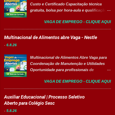
Custo e Certificado Capacitação técnica
gratuita, bolsa por hora-aula e qualificação
para o mercado de trabalho 👉 GARANTIR
VAGA DE EMPREGO - CLIQUE AQUI
MINHA VAGA Sobre o Programa de
Qualificação Estão abertas as inscrições
para programas de formação
Multinacional de Alimentos abre Vaga - Nestle
profissionalizante voltados para o
-
6.8.26
desenvolvimento de carreiras e capacitação
técnica em setores estratégicos do mercado.
Multinacional de Alimentos Abre Vaga para
Além do aprendizado prático e da
Coordenação de Manutenção e Utilidades
certificação reconhecida, os participantes
Oportunidade para profissionais de
contam com uma ajuda de custo calculada
Engenharia com foco em liderança, projetos
em R$ 6,00 por hora-aula frequentada , ideal
VAGA DE EMPREGO - CLIQUE AQUI
e excelência operacional 👉 CANDIDATAR-
para apoiar o desenvolvimento do aluno
SE AGORA Sobre a Posição Líder mundial
durante todo o período de estudos. Opções
no segmento de alimentos e bebidas busca
Auxiliar Educacional | Processo Seletivo
de Formação Disponíveis Aperfeiçoamento
profissional qualificado para coordenar as
Aberto para Colégio Sesc
em Gestão e Serviços de Gastronomia
áreas de Manutenção e Utilidades em sua
(Turma Vespertina) Aperfeiçoamento em
-
5.8.26
unidade fabril. A posição tem como foco
Gestão e Serviços de Gastronomia (Turma