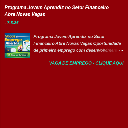
indústrias do setor de calçados e bens de
Programa Jovem Aprendiz no Setor Financeiro
Manutenção II Banco de Talentos Áreas de
consumo está com novas oportunidades de
Abre Novas Vagas
atuação Produção Industrial. Logística.
emprego abertas para profissionais de
Almoxarifado. Projetos. Engenharia.
-
7.8.26
diferentes áreas e níveis de experiência. Há
Manutenção Industrial. Operações. Banco de
vagas efetivas, banco de talentos e
Talentos. Perfil buscado Comprometimento.
Programa Jovem Aprendiz no Setor
oportunidades exclusivas para Pessoas com
Org...
Financeiro Abre Novas Vagas Oportunidade
Deficiência (PcD), permitindo que
de primeiro emprego com desenvolvimento
profissionais encontrem posições
profissional, treinamento prático e pacote de
compatíveis com seus perfis e objetivos de
VAGA DE EMPREGO - CLIQUE AQUI
benefícios 👉 CANDIDATAR-SE AGORA
carreira. Vagas disponíveis Auxiliar de
Sobre a Oportunidade Grande empresa
Ferramentaria Coordenador(a) de Qualidade
parceira de renomado grupo financeiro está
Laboratorista Operador de Produção
com processo seletivo aberto para a
Supervisor de Manutenção Industrial
contratação de novos talentos através do
Gerente de Operações CD Operador de
Programa Jovem Aprendiz. A oportunidade é
Centro de Distribuição (Banco de Talentos)
voltada para quem busca o primeiro
Operador Líder CD (Banco de Talentos)
emprego e deseja iniciar sua trajetória
Operador de Empilhadeiras (Banco de
profissional em um ambiente dinâmico,
Talentos) Conferente de Centro de Dist...
focado no desenvolvimento de habilidades