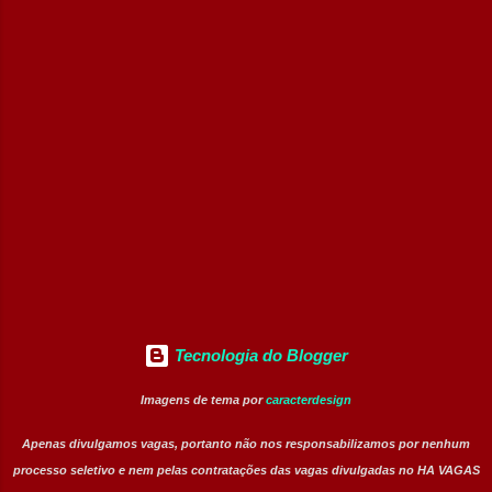
comerciais, atendimento ao cliente e rotinas
operacionais. Resumo das Posições Cargo:
Jovem Aprendiz Vagas Disponíveis: 10
posições Modelo de Trabalho: Presencial
Tipo de Contratação: Efetivo (CLT /
Aprendizagem) Nível Operacional:
Atendimento, Negociação e Rotinas
Administrativas Principais Atividades e
Aprendizados Desenvolvimento de técnicas
de comunicação e...
Tecnologia do Blogger
Imagens de tema por
caracterdesign
Apenas divulgamos vagas, portanto não nos responsabilizamos por nenhum
processo seletivo e nem pelas contratações das vagas divulgadas no HA VAGAS