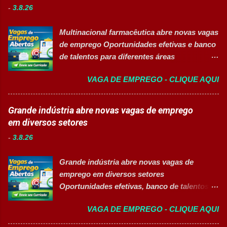
normas de segurança do trabalho. Executar
-
3.8.26
acesso à saúde. A empresa conta com mais
limpeza de equipamentos e da área
de 11 mil colaboradores e figura entre as
produtiva. Requisitos Ensino Médio
Multinacional farmacêutica abre novas vagas
melhores empresas para trabalhar,
completo. Disponibilidade para trab...
de emprego Oportunidades efetivas e banco
oferecendo oportunidades de crescimento,
de talentos para diferentes áreas
desenvolvimento profissional e um ambiente
profissionais 👉 CANDIDATAR AGORA
voltado para diversidade e inclusão. 👉
VAGA DE EMPREGO - CLIQUE AQUI
Sobre as oportunidades Uma das maiores
CANDIDATAR-SE AGORA 📋 Principais
multinacionais farmacêuticas do Brasil está
Atividades ✅ Auxiliar nas atividades de
com novas oportunidades abertas para
Grande indústria abre novas vagas de emprego
embalagem, envase, manipulação e
profissionais que desejam atuar em um
em diversos setores
preparação de materiais; ✅ Apoiar a limpeza
ambiente inovador, colaborativo e voltado
técnica das áreas produtivas; ✅ Preencher e
-
3.8.26
para o desenvolvimento de pessoas. As
conferir documentos de produção; ✅
vagas contemplam áreas industriais,
Auxiliar no setup e abastecimento das linhas
Grande indústria abre novas vagas de
logística, manutenção, projetos e banco de
produtivas; ✅ Conferir materiais recebidos e
emprego em diversos setores
talentos, oferecendo oportunidades para
realizar devoluções quand...
Oportunidades efetivas, banco de talentos e
profissionais com diferentes perfis e níveis
vagas exclusivas para Pessoas com
de experiência. Vagas disponíveis Analista
VAGA DE EMPREGO - CLIQUE AQUI
Deficiência (PcD) 👉 CANDIDATAR AGORA
de Projetos Pleno Auxiliar de Almoxarifado
Sobre as oportunidades Uma das maiores
Auxiliar de Produção Eletricista de