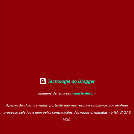
Analista de Manutenção Civil Sênior
(Temporário – 2 anos) Analista de Segurança
Patrimonial Sênior Analista Jurídico &
Compliance Sênior (Temporário – 2 anos)
Analista de Manutenção Pleno (Data
Analytics) – Vaga afirmativa para Pessoas
Pretas (Temporário – 2 anos) Perfil buscado
Profissionais comprometidos com re...
Tecnologia do Blogger
Imagens de tema por
caracterdesign
Apenas divulgamos vagas, portanto não nos responsabilizamos por nenhum
processo seletivo e nem pelas contratações das vagas divulgadas no HA VAGAS
MOC.