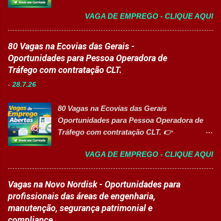
vagas exclusivas para Pessoas com
Garantir a qualidade dos processos
VAGA DE EMPREGO - CLIQUE AQUI
Deficiência (PcD) 👉 CANDIDATAR AGORA
logísticos; Contribuir com melhorias na
Sobre as oportunidades Uma das maiores
operação; Atuar em equipe para garantir
indústrias do setor de calçados e bens de
80 Vagas na Ecovias das Gerais -
agilidade nas entregas. ✅ Requisitos Ensino
consumo está com novas oportunidades de
Oportunidades para Pessoa Operadora de
Fundamental completo; Não é necessário
emprego abertas para profissionais de
Tráfego com contratação CLT.
possuir experiência anterior; Perfil
diferentes áreas e níveis de experiência. Há
organizado e proativo; Facilidade para
-
28.7.26
vagas efetivas, banco de talentos e
trabalhar em equipe; Interesse em aprender
oportunidades exclusivas para Pessoas com
e crescer profissionalmente. 💰
80 Vagas na Ecovias das Gerais
Deficiência (PcD), permitindo que
Remuneração Salário total podend...
Oportunidades para Pessoa Operadora de
profissionais encontrem posições
Tráfego com contratação CLT. 👉
compatíveis com seus perfis e objetivos de
CANDIDATAR AGORA Sobre a oportunidade
carreira. Vagas disponíveis Auxiliar de
VAGA DE EMPREGO - CLIQUE AQUI
A Ecovias das Gerais está com 80
Ferramentaria Coordenador(a) de Qualidade
oportunidades de emprego para o cargo de
Laboratorista Operador de Produção
Pessoa Operadora de Tráfego . As vagas são
Vagas na Novo Nordisk - Oportunidades para
Supervisor de Manutenção Industrial
destinadas a profissionais com CNH nas
profissionais das áreas de engenharia,
Gerente de Operações CD Operador de
categorias B, C, D ou E , para atuação nas
manutenção, segurança patrimonial e
Centro de Distribuição (Banco de Talentos)
operações rodoviárias da concessionária. A
compliance.
Operador Líder CD (Banco de Talentos)