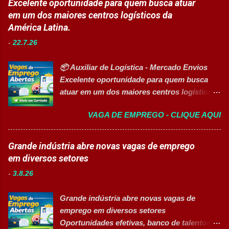
Excelente oportunidade para quem busca atuar
Manutenção Industrial. Operações. Banco de
agosto de 2026 Acessibilidade: Vaga
em um dos maiores centros logísticos da
Talentos. Perfil buscado Comprometimento.
inclusiva para Pessoas com Deficiência
América Latina.
Org...
(PcD) Principais atividades Preparar e
-
22.7.26
abastecer materiais para as linhas de
produção. Separar produtos e insumos
📦 Auxiliar de Logística - Mercado Envios
utilizados na fabricação. Realizar paletização
Excelente oportunidade para quem busca
dos produtos acabados. Organizar e manter
atuar em um dos maiores centros logísticos
o ambiente de trabalho limpo. Auxiliar
da América Latina. 🚀 CANDIDATAR AGORA
operadores nas atividades produtivas.
VAGA DE EMPREGO - CLIQUE AQUI
📋 Sobre a oportunidade O Mercado Envios
Comunicar anormalidades nos
está com oportunidade para Auxiliar de
equipamentos à manutenção. Cumprir
Logística . A empresa busca profissionais
Grande indústria abre novas vagas de emprego
normas de segurança do trabalho. Executar
comprometidos, organizados e que desejam
em diversos setores
limpeza de equipamentos e da área
crescer em um ambiente inovador,
produtiva. Requisitos Ensino Médio
-
3.8.26
colaborativo e focado em excelência
completo. Disponibilidade para trab...
operacional. 💼 Principais atividades
Grande indústria abre novas vagas de
Receber produtos no centro de distribuição;
emprego em diversos setores
Embalar e etiquetar mercadorias; Conferir
Oportunidades efetivas, banco de talentos e
documentos, registros e embalagens;