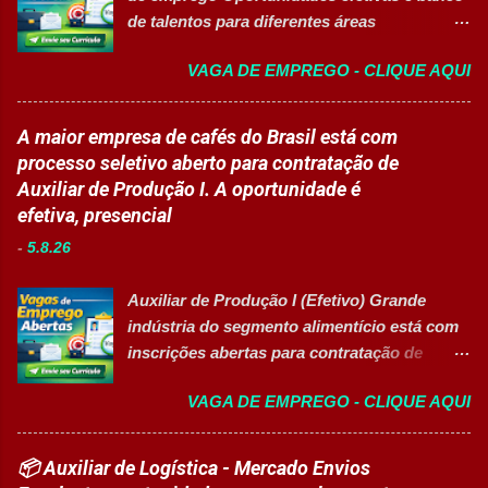
oferecendo oportunidades de crescimento,
educacionais desenvolv...
de talentos para diferentes áreas
desenvolvimento profissional e um ambiente
profissionais 👉 CANDIDATAR AGORA
voltado para diversidade e inclusão. 👉
VAGA DE EMPREGO - CLIQUE AQUI
Sobre as oportunidades Uma das maiores
CANDIDATAR-SE AGORA 📋 Principais
multinacionais farmacêuticas do Brasil está
Atividades ✅ Auxiliar nas atividades de
com novas oportunidades abertas para
A maior empresa de cafés do Brasil está com
embalagem, envase, manipulação e
profissionais que desejam atuar em um
processo seletivo aberto para contratação de
preparação de materiais; ✅ Apoiar a limpeza
ambiente inovador, colaborativo e voltado
Auxiliar de Produção I. A oportunidade é
técnica das áreas produtivas; ✅ Preencher e
para o desenvolvimento de pessoas. As
efetiva, presencial
conferir documentos de produção; ✅
vagas contemplam áreas industriais,
Auxiliar no setup e abastecimento das linhas
-
5.8.26
logística, manutenção, projetos e banco de
produtivas; ✅ Conferir materiais recebidos e
talentos, oferecendo oportunidades para
realizar devoluções quand...
Auxiliar de Produção I (Efetivo) Grande
profissionais com diferentes perfis e níveis
indústria do segmento alimentício está com
de experiência. Vagas disponíveis Analista
inscrições abertas para contratação de
de Projetos Pleno Auxiliar de Almoxarifado
Auxiliar de Produção I 👉 CANDIDATAR-SE
Auxiliar de Produção Eletricista de
VAGA DE EMPREGO - CLIQUE AQUI
AGORA Resumo da vaga Cargo: Auxiliar de
Manutenção II Banco de Talentos Áreas de
Produção I Empresa: Grupo 3Corações Tipo
atuação Produção Industrial. Logística.
de contratação: Efetivo (CLT) Modelo de
📦 Auxiliar de Logística - Mercado Envios
Almoxarifado. Projetos. Engenharia.
trabalho: Presencial Inscrições até: 10 de