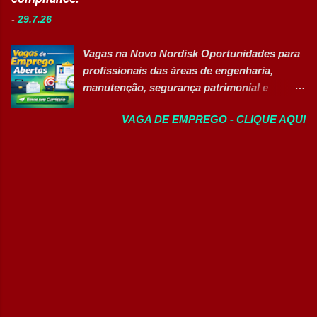
contratação é em regime CLT e a empresa
Operador de Empilhadeiras (Banco de
-
29.7.26
oferece benefícios competitivos, além de
Talentos) Conferente de Centro de Dist...
oportunidades de desenvolvimento
Vagas na Novo Nordisk Oportunidades para
profissional. Principais atividades Realizar
profissionais das áreas de engenharia,
inspeções e rondas operacionais na rodovia.
manutenção, segurança patrimonial e
Monitorar as condições da pista e da
compliance. 👉 VER TODAS AS VAGAS
infraestrutura. Registrar ocorrências junto
VAGA DE EMPREGO - CLIQUE AQUI
Sobre a empresa A Novo Nordisk é uma
ao Centro de Controle Operacional (CCO).
empresa global do setor farmacêutico,
Prestar atendimento aos usuários da
reconhecida pelo desenvolvimento de
rodovia. Atuar na sinalização e apoio em
medicamentos inovadores e por investir
acidentes. Acionar equipes de emergência
continuamente em tecnologia, pesquisa,
quando necessário. Identificar
sustentabilidade e desenvolvimento
irregularidades nas áreas próximas da
profissional. A companhia oferece
rodovia. Executar procedimento...
oportunidades para profissionais que
desejam atuar em projetos estratégicos,
inovação industrial e melhoria contínua em
um ambiente colaborativo e de alto
desempenho. Oportunidades disponíveis