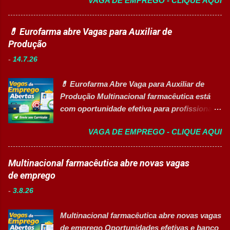
VAGA DE EMPREGO - CLIQUE AQUI
nas áreas da educação que desejam atuar
assistenciais, operacionais e de apoio. Vagas
em ambiente escolar, apoiando professores
abertas Auxiliar de Cozinha Técnico de
e estudantes. 👉 CANDIDATAR-SE AGORA
💊 Eurofarma abre Vagas para Auxiliar de
Enfermagem Enfermeiro Vigia (Modalidade
Resumo da vaga Cargo: Auxiliar
Produção
Intermitente) Assistente Administrativo I
Educacional Empresa: Sesc Tipo de
(Exclusiva PcD) Auxiliar de Faturamento
-
14.7.26
contratação: Efetivo (CLT) Modelo de
(Exclusiva PcD) Jovem Aprendiz Arquivista
trabalho: Presencial Inscrições até: 11 de
(Exclusiva PcD) Terapeuta Ocupacional
💊 Eurofarma Abre Vaga para Auxiliar de
agosto de 2026 Vaga inclusiva para Pessoas
Atendente de Copa Estagiário Técnico ...
Produção Multinacional farmacêutica está
com Deficiência (PcD). Principais atividades
com oportunidade efetiva para profissionais
Apoiar professores durante atividades
do setor industrial, incluindo Pessoas com
pedagógicas. Auxiliar estudantes em
VAGA DE EMPREGO - CLIQUE AQUI
Deficiência (PcD). 🏢 Sobre a Eurofarma
projetos educacionais. Dar suporte em
Com mais de 50 anos de história , a
atividades recreativas e lúdicas.
Eurofarma é uma multinacional brasileira
Multinacional farmacêutica abre novas vagas
Disponibilizar materiais utilizados nas
presente em 22 países , reconhecida pela
de emprego
atividades. Monitorar estudantes durante
inovação, qualidade e compromisso com o
aulas e recreios. Contribuir para um
-
3.8.26
acesso à saúde. A empresa conta com mais
ambiente escolar organizado e seguro.
de 11 mil colaboradores e figura entre as
Acompanhar contratos quando designado
Multinacional farmacêutica abre novas vagas
melhores empresas para trabalhar,
pela liderança. Apoiar diversas ações
de emprego Oportunidades efetivas e banco