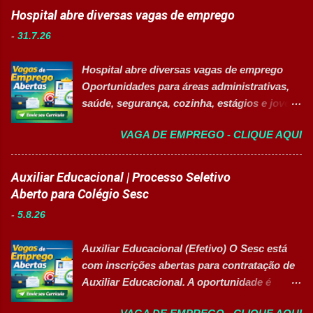
dará suporte às atividades de Recursos
Hospital abre diversas vagas de emprego
Humanos, recrutamento e seleção,
-
31.7.26
administração de pessoal e atendimento aos
colaboradores. A oportunidade é ideal para
Hospital abre diversas vagas de emprego
profissionais organizados, comunicativos e
Oportunidades para áreas administrativas,
que desejam desenvolver carreira na área de
saúde, segurança, cozinha, estágios e jovem
Gestão de Pessoas. Salário R$ 2.236,38
aprendiz 👉 CANDIDATAR AGORA Confira
Principais atividades Apoiar os processos de
VAGA DE EMPREGO - CLIQUE AQUI
as oportunidades disponíveis Um dos
recrutamento e seleção. Realizar
maiores hospitais da região está com novas
atendimento aos colaboradores. Dar suporte
vagas abertas para contratação em
Auxiliar Educacional | Processo Seletivo
às rotinas de Departamento Pessoal.
diferentes setores. As oportunidades
Aberto para Colégio Sesc
Acompanhar e controlar benefícios.
contemplam profissionais de diversos níveis
Organizar e controlar arquivos do setor.
-
5.8.26
de escolaridade, além de vagas para estágio,
Auxiliar na melhoria dos processos internos
jovem aprendiz e pessoas com deficiência
de RH. Executar demais atividades
Auxiliar Educacional (Efetivo) O Sesc está
(PcD). As vagas oferecem oportunidades de
administrativas da área. Requisitos 18 anos
com inscrições abertas para contratação de
desenvolvimento profissional em um
completos. Ensino médio completo ...
Auxiliar Educacional. A oportunidade é
ambiente hospitalar estruturado, com
destinada a estudantes do ensino superior
atuação em áreas administrativas,