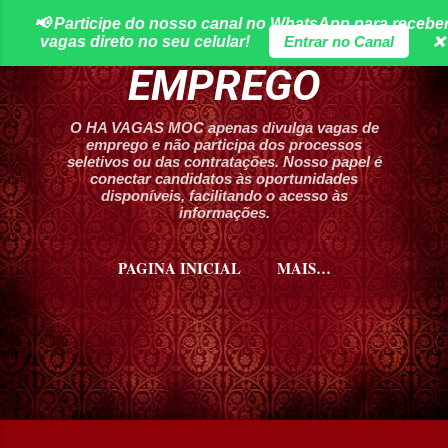
📢 Participe do nosso canal no WhatsApp para recebe
Pular para o conteúdo principal
HA VAGAS DE
vagas direto no seu celular!
Entrar no Canal
❌
EMPREGO
O HA VAGAS MOC apenas divulga vagas de
emprego e não participa dos processos
seletivos ou das contratações. Nosso papel é
conectar candidatos às oportunidades
disponíveis, facilitando o acesso às
informações.
PAGINA INICIAL
MAIS…
CURSOS HA VAGAS MOC