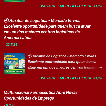
destinada a estudantes do ensino superior
para apoiar o desenvolvimento do aluno
VAGA DE EMPREGO - CLIQUE AQUI
nas áreas da educação que desejam atuar
durante todo o período de estudos. Opções
em ambiente escolar, apoiando professores
de Formação Disponíveis Aperfeiçoamento
e estudantes. 👉 CANDIDATAR-SE AGORA
📦 Auxiliar de Logística - Mercado Envios
em Gestão e Serviços de Gastronomia
Resumo da vaga Cargo: Auxiliar
Excelente oportunidade para quem busca atuar
(Turma Vespertina) Aperfeiçoamento em
Educacional Empresa: Sesc Tipo de
em um dos maiores centros logísticos da
Gestão e Serviços de Gastronomia (Turma
contratação: Efetivo (CLT) Modelo de
América Latina.
Noturna) Estratégia de Vendas e
trabalho: Presencial Inscrições até: 11 de
Performance Comercial (Turma Vespertina)
-
22.7.26
agosto de 2026 Vaga inclusiva para Pessoas
Estrutura e Horários das Turmas
com Deficiência (PcD). Principais atividades
Gastronomia (Tarde): Aulas de 13h...
📦 Auxiliar de Logística - Mercado Envios
Apoiar professores durante atividades
Excelente oportunidade para quem busca
pedagógicas. Auxiliar estudantes em
atuar em um dos maiores centros logísticos
projetos educacionais. Dar suporte em
da América Latina. 🚀 CANDIDATAR AGORA
atividades recreativas e lúdicas.
VAGA DE EMPREGO - CLIQUE AQUI
📋 Sobre a oportunidade O Mercado Envios
Disponibilizar materiais utilizados nas
está com oportunidade para Auxiliar de
atividades. Monitorar estudantes durante
Logística . A empresa busca profissionais
Multinacional Farmacêutica Abre Novas
aulas e recreios. Contribuir para um
comprometidos, organizados e que desejam
Oportunidades de Emprego
ambiente escolar organizado e seguro.
crescer em um ambiente inovador,
Acompanhar contratos quando designado
-
6.8.26