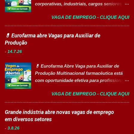
corporativas, industriais, cargos seniores e
profissionais com diferentes perfis e níveis
vagas afirmativas de alta qualificação 👉
de experiência. Vagas disponíveis Analista
VAGA DE EMPREGO - CLIQUE AQUI
CANDIDATAR-SE AGORA Sobre o Processo
de Projetos Pleno Auxiliar de Almoxarifado
Seletivo Uma das principais multinacionais
Auxiliar de Produção Eletricista de
do setor de saúde e biotecnologia está com
💊 Eurofarma abre Vagas para Auxiliar de
Manutenção II Banco de Talentos Áreas de
inscrições abertas para contratação de
Produção
atuação Produção Industrial. Logística.
profissionais especializados em diversas
Almoxarifado. Projetos. Engenharia.
-
14.7.26
áreas de atuação. O processo seletivo
Manutenção Industrial. Operações. Banco de
contempla posições para profissionais com
Talentos. Perfil buscado Comprometimento.
💊 Eurofarma Abre Vaga para Auxiliar de
sólida experiência de mercado, projetos de
Org...
Produção Multinacional farmacêutica está
prazo determinado com excelente projeção
com oportunidade efetiva para profissionais
corporativa e oportunidades voltadas para a
do setor industrial, incluindo Pessoas com
promoção da diversidade e liderança
VAGA DE EMPREGO - CLIQUE AQUI
Deficiência (PcD). 🏢 Sobre a Eurofarma
feminina no setor produtivo. Vagas
Com mais de 50 anos de história , a
Disponíveis Analista de Segurança
Eurofarma é uma multinacional brasileira
Grande indústria abre novas vagas de emprego
Patrimonial Sênior Analista Jurídico &
presente em 22 países , reconhecida pela
em diversos setores
Compliance Sênior (Contrato Temporário - 2
inovação, qualidade e compromisso com o
Anos) Supervisor(a) de Produção (Vaga
-
3.8.26
acesso à saúde. A empresa conta com mais
Afirmativa para Mulheres) Analista de