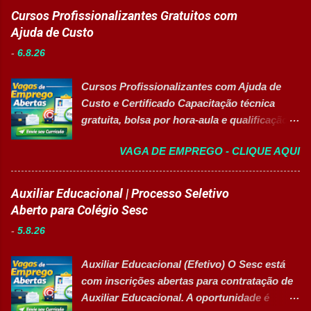
no segmento de alimentos e bebidas busca
Cursos Profissionalizantes Gratuitos com
profissional qualificado para coordenar as
Ajuda de Custo
áreas de Manutenção e Utilidades em sua
-
6.8.26
unidade fabril. A posição tem como foco
garantir a alta eficiência e confiabilidade dos
Cursos Profissionalizantes com Ajuda de
equipamentos, a gestão otimizada de
Custo e Certificado Capacitação técnica
recursos energéticos e a liderança
gratuita, bolsa por hora-aula e qualificação
estratégica em projetos de melhoria
para o mercado de trabalho 👉 GARANTIR
contínua da planta industrial. Principais
VAGA DE EMPREGO - CLIQUE AQUI
MINHA VAGA Sobre o Programa de
Responsabilidades Assegurar a manutenção
Qualificação Estão abertas as inscrições
eficiente dos equipamentos das áreas de
para programas de formação
Auxiliar Educacional | Processo Seletivo
utilidades, elétrica e setores auxiliares.
profissionalizante voltados para o
Aberto para Colégio Sesc
Identificar oportunidades de melhoria
desenvolvimento de carreiras e capacitação
contínua nos processos e no consumo de
-
5.8.26
técnica em setores estratégicos do mercado.
recursos energéticos. Garantir a
Além do aprendizado prático e da
disponibilidade e alta confiabilidade
Auxiliar Educacional (Efetivo) O Sesc está
certificação reconhecida, os participantes
operacional dos processos industriais.
com inscrições abertas para contratação de
contam com uma ajuda de custo calculada
Liderar a gestão da ...
Auxiliar Educacional. A oportunidade é
em R$ 6,00 por hora-aula frequentada , ideal