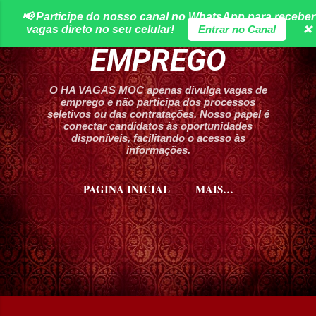
📢 Participe do nosso canal no WhatsApp para receber
Pular para o conteúdo principal
HA VAGAS DE
vagas direto no seu celular!
Entrar no Canal
❌
EMPREGO
O HA VAGAS MOC apenas divulga vagas de
emprego e não participa dos processos
seletivos ou das contratações. Nosso papel é
conectar candidatos às oportunidades
disponíveis, facilitando o acesso às
informações.
PAGINA INICIAL
MAIS…
CURSOS HA VAGAS MOC