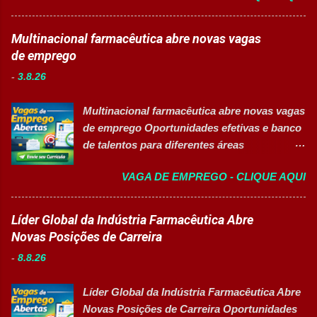
Auxiliar de Almoxarifado OEA Auxiliar de
Produção I Empresa: Grupo 3Corações Tipo
Produção Eletricista de Manutenção II
de contratação: Efetivo (CLT) Modelo de
Multinacional farmacêutica abre novas vagas
Gerente Executivo de Engenharia Oficial de
trabalho: Presencial Inscrições até: 10 de
de emprego
Cozinha Banco de Talentos - Auxiliar de
agosto de 2026 Acessibilidade: Vaga
Produção (Alimentos) Banco de Talentos -
-
3.8.26
inclusiva para Pessoas com Deficiência
Oportunidades Gerais Áreas de Atuação
(PcD) Principais atividades Preparar e
Produção In...
Multinacional farmacêutica abre novas vagas
abastecer materiais para as linhas de
de emprego Oportunidades efetivas e banco
produção. Separar produtos e insumos
de talentos para diferentes áreas
utilizados na fabricação. Realizar paletização
profissionais 👉 CANDIDATAR AGORA
dos produtos acabados. Organizar e manter
VAGA DE EMPREGO - CLIQUE AQUI
Sobre as oportunidades Uma das maiores
o ambiente de trabalho limpo. Auxiliar
multinacionais farmacêuticas do Brasil está
operadores nas atividades produtivas.
com novas oportunidades abertas para
Líder Global da Indústria Farmacêutica Abre
Comunicar anormalidades nos
profissionais que desejam atuar em um
Novas Posições de Carreira
equipamentos à manutenção. Cumprir
ambiente inovador, colaborativo e voltado
normas de segurança do trabalho. Executar
-
8.8.26
para o desenvolvimento de pessoas. As
limpeza de equipamentos e da área
vagas contemplam áreas industriais,
produtiva. Requisitos Ensino Médio
Líder Global da Indústria Farmacêutica Abre
logística, manutenção, projetos e banco de
completo. Disponibilidade para trab...
Novas Posições de Carreira Oportunidades
talentos, oferecendo oportunidades para