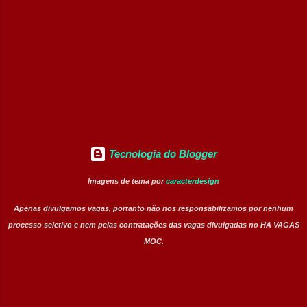
Supervisor de Manutenção Industrial
Gerente de Operações CD Operador de
Centro de Distribuição (Banco de Talentos)
Operador Líder CD (Banco de Talentos)
Operador de Empilhadeiras (Banco de
Talentos) Conferente de Centro de Dist...
Tecnologia do Blogger
Imagens de tema por
caracterdesign
Apenas divulgamos vagas, portanto não nos responsabilizamos por nenhum
processo seletivo e nem pelas contratações das vagas divulgadas no HA VAGAS
MOC.