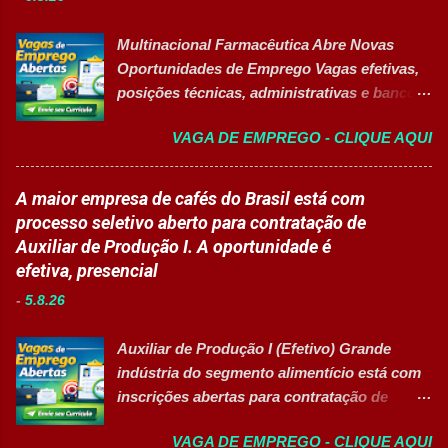
colaborativo e focado em excelência
pela liderança. Apoiar diversas ações
operacional. 💼 Principais atividades
educacionais desenvolv...
Multinacional Farmacêutica Abre Novas
Receber produtos no centro de distribuição;
Oportunidades de Emprego Vagas efetivas,
Embalar e etiquetar mercadorias; Conferir
posições técnicas, administrativas e banco
documentos, registros e embalagens;
de talentos em grande grupo industrial 👉
Garantir a qualidade dos processos
VAGA DE EMPREGO - CLIQUE AQUI
CANDIDATAR-SE AGORA Sobre as
logísticos; Contribuir com melhorias na
Oportunidades Uma das maiores empresas
operação; Atuar em equipe para garantir
do setor farmacêutico e de saúde está com
A maior empresa de cafés do Brasil está com
agilidade nas entregas. ✅ Requisitos Ensino
processo seletivo aberto para contratação
processo seletivo aberto para contratação de
Fundamental completo; Não é necessário
de profissionais em diversas áreas de
Auxiliar de Produção I. A oportunidade é
possuir experiência anterior; Perfil
atuação, oferecendo desenvolvimento
efetiva, presencial
organizado e proativo; Facilidade para
profissional, inovação e excelência
trabalhar em equipe; Interesse em aprender
-
5.8.26
operacional. Estão disponíveis cargos de
e crescer profissionalmente. 💰
nível operacional, técnico, administrativo e
Remuneração Salário total podend...
Auxiliar de Produção I (Efetivo) Grande
de gestão, além de opções de cadastro em
indústria do segmento alimentício está com
banco de talentos para futuras
inscrições abertas para contratação de
oportunidades de carreira. Vagas
Auxiliar de Produção I 👉 CANDIDATAR-SE
Disponíveis Analista de Projetos Pleno
VAGA DE EMPREGO - CLIQUE AQUI
AGORA Resumo da vaga Cargo: Auxiliar de