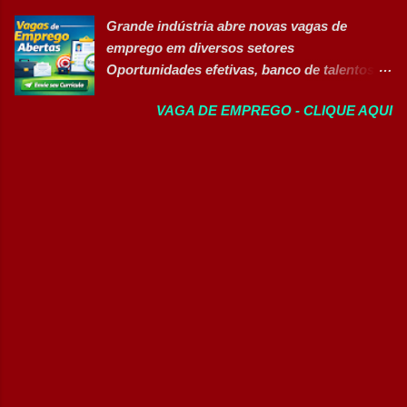
de 11 mil colaboradores e figura entre as
Manutenção Civil Sênior (Contrato
Grande indústria abre novas vagas de
melhores empresas para trabalhar,
Temporário - 2 Anos) Áreas Estratégi...
emprego em diversos setores
oferecendo oportunidades de crescimento,
Oportunidades efetivas, banco de talentos e
desenvolvimento profissional e um ambiente
vagas exclusivas para Pessoas com
voltado para diversidade e inclusão. 👉
VAGA DE EMPREGO - CLIQUE AQUI
Deficiência (PcD) 👉 CANDIDATAR AGORA
CANDIDATAR-SE AGORA 📋 Principais
Sobre as oportunidades Uma das maiores
Atividades ✅ Auxiliar nas atividades de
indústrias do setor de calçados e bens de
embalagem, envase, manipulação e
consumo está com novas oportunidades de
preparação de materiais; ✅ Apoiar a limpeza
emprego abertas para profissionais de
técnica das áreas produtivas; ✅ Preencher e
diferentes áreas e níveis de experiência. Há
conferir documentos de produção; ✅
vagas efetivas, banco de talentos e
Auxiliar no setup e abastecimento das linhas
oportunidades exclusivas para Pessoas com
produtivas; ✅ Conferir materiais recebidos e
Deficiência (PcD), permitindo que
realizar devoluções quand...
profissionais encontrem posições
compatíveis com seus perfis e objetivos de
carreira. Vagas disponíveis Auxiliar de
Ferramentaria Coordenador(a) de Qualidade
Laboratorista Operador de Produção