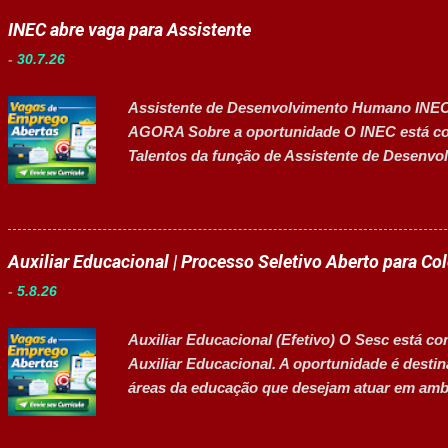
INEC abre vaga para Assistente
-
30.7.26
Assistente de Desenvolvimento Humano INE
AGORA Sobre a oportunidade O INEC está com
Talentos da função de Assistente de Desenvo
suporte às atividades de Recursos Humanos, 
pessoal e atendimento aos colaboradores. A o
organizados, comunicativos e que desejam de
Pessoas. Salário R$ 2.236,38 Principais ativ
Auxiliar Educacional | Processo Seletivo Aberto para Co
e seleção. Realizar atendimento aos colaborad
-
5.8.26
Departamento Pessoal. Acompanhar e controla
arquivos do setor. Auxiliar na melhoria dos 
Auxiliar Educacional (Efetivo) O Sesc está co
atividades administrativas da área. Requisit
Auxiliar Educacional. A oportunidade é desti
completo ...
áreas da educação que desejam atuar em ambi
estudantes. 👉 CANDIDATAR-SE AGORA Resum
Empresa: Sesc Tipo de contratação: Efetivo (