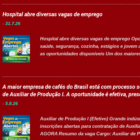
Inscrições até: 11 de agosto de 2026 Vaga inc
Principais atividades Apoiar professores dura
Hospital abre diversas vagas de emprego
estudantes em projetos educacionais. Dar supo
-
31.7.26
Disponibilizar materiais utilizados nas ativid
recreios. Contribuir para um ambiente escol
Hospital abre diversas vagas de emprego Opor
contratos quando designado pela liderança. A
saúde, segurança, cozinha, estágios e jov
desenvolv...
as oportunidades disponíveis Um dos maiores
abertas para contratação em diferentes seto
profissionais de diversos níveis de escolarid
aprendiz e pessoas com deficiência (PcD). A
desenvolvimento profissional em um ambiente
A maior empresa de cafés do Brasil está com processo se
áreas administrativas, assistenciais, operacio
de Auxiliar de Produção I. A oportunidade é efetiva, pres
Cozinha Técnico de Enfermagem Enfermeiro Vi
-
5.8.26
Administrativo I (Exclusiva PcD) Auxiliar de
Aprendiz Arquivista (Exclusiva PcD) Terapeu
Auxiliar de Produção I (Efetivo) Grande indús
Estagiário Técnico ...
inscrições abertas para contratação de Auxi
AGORA Resumo da vaga Cargo: Auxiliar de P