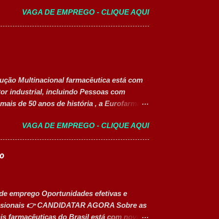
lho: Presencial Inscrições até: 10 de agosto
VAGA DE EMPREGO - CLIQUE AQUI
essoas com Deficiência (PcD) Principais
a as linhas de produção. Separar produtos e
aletização dos produtos acabados. Organizar
ar operadores nas atividades produtivas.
 à manutenção. Cumprir normas de
quipamentos e da área produtiva.
dução Multinacional farmacêutica está com
dade para trab...
tor industrial, incluindo Pessoas com
mais de 50 anos de história , a Eurofarma é
aíses , reconhecida pela inovação,
VAGA DE EMPREGO - CLIQUE AQUI
de. A empresa conta com mais de 11 mil
resas para trabalhar, oferecendo
to profissional e um ambiente voltado para
go
GORA 📋 Principais Atividades ✅ Auxiliar
lação e preparação de materiais; ✅ Apoiar
eencher e conferir documentos de
 de emprego Oportunidades efetivas e
o das linhas produtivas; ✅ Conferir
ofissionais 👉 CANDIDATAR AGORA Sobre as
nd...
s farmacêuticas do Brasil está com novas