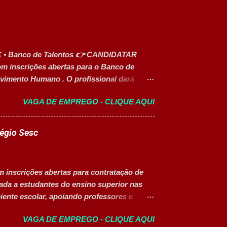
C • Banco de Talentos 👉 CANDIDATAR
 inscrições abertas para o Banco de
lvimento Humano . O profissional dará
recrutamento e seleção, administração de
VAGA DE EMPREGO - CLIQUE AQUI
portunidade é ideal para profissionais
senvolver carreira na área de Gestão de
idades Apoiar os processos de recrutamento
légio Sesc
ores. Dar suporte às rotinas de
r benefícios. Organizar e controlar
processos internos de RH. Executar demais
m inscrições abertas para contratação de
os 18 anos completos. Ensino médio
nada a estudantes do ensino superior nas
ente escolar, apoiando professores e
o da vaga Cargo: Auxiliar Educacional
VAGA DE EMPREGO - CLIQUE AQUI
CLT) Modelo de trabalho: Presencial