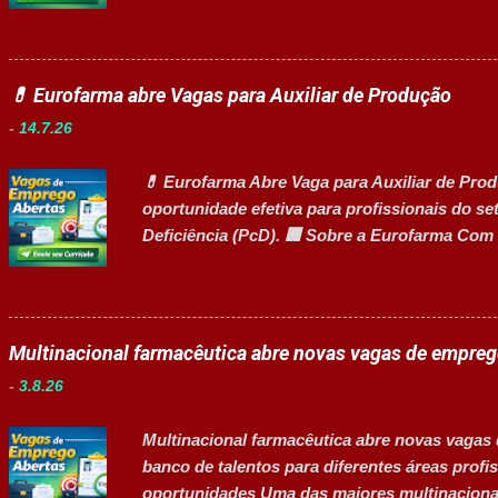
de contratação: Efetivo (CLT) Modelo de traba
de 2026 Acessibilidade: Vaga inclusiva para P
atividades Preparar e abastecer materiais par
insumos utilizados na fabricação. Realizar p
💊 Eurofarma abre Vagas para Auxiliar de Produção
e manter o ambiente de trabalho limpo. Auxili
-
14.7.26
Comunicar anormalidades nos equipamentos
segurança do trabalho. Executar limpeza de e
💊 Eurofarma Abre Vaga para Auxiliar de Pro
Requisitos Ensino Médio completo. Disponibili
oportunidade efetiva para profissionais do se
Deficiência (PcD). 🏢 Sobre a Eurofarma Com 
uma multinacional brasileira presente em 22 p
qualidade e compromisso com o acesso à saú
colaboradores e figura entre as melhores emp
oportunidades de crescimento, desenvolvimen
Multinacional farmacêutica abre novas vagas de empre
diversidade e inclusão. 👉 CANDIDATAR-SE A
-
3.8.26
nas atividades de embalagem, envase, manipu
a limpeza técnica das áreas produtivas; ✅ Pr
Multinacional farmacêutica abre novas vagas
produção; ✅ Auxiliar no setup e abasteciment
banco de talentos para diferentes áreas pr
materiais recebidos e realizar devoluções qua
oportunidades Uma das maiores multinacionai