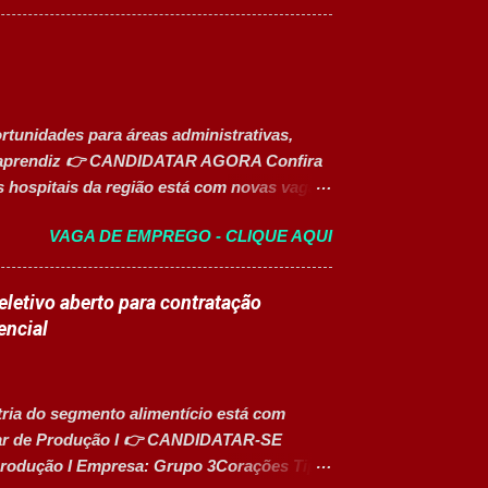
lusiva para Pessoas com Deficiência (PcD).
nte atividades pedagógicas. Auxiliar
rte em atividades recreativas e lúdicas.
ades. Monitorar estudantes durante aulas e
ar organizado e seguro. Acompanhar
tunidades para áreas administrativas,
poiar diversas ações educacionais
em aprendiz 👉 CANDIDATAR AGORA Confira
 hospitais da região está com novas vagas
res. As oportunidades contemplam
VAGA DE EMPREGO - CLIQUE AQUI
ade, além de vagas para estágio, jovem
s vagas oferecem oportunidades de
 hospitalar estruturado, com atuação em
letivo aberto para contratação
nais e de apoio. Vagas abertas Auxiliar de
encial
gia (Modalidade Intermitente) Assistente
 Faturamento (Exclusiva PcD) Jovem
ta Ocupacional Atendente de Copa
tria do segmento alimentício está com
liar de Produção I 👉 CANDIDATAR-SE
rodução I Empresa: Grupo 3Corações Tipo