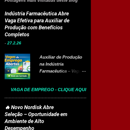
Postagens mais visitadas deste blog
Indústria Farmacêutica Abre
Vaga Efetiva para Auxiliar de
Produção com Benefícios
Completos
-
27.2.26
Auxiliar de Produção
na Indústria
Farmacêutica – Vaga
Efetiva com Benefícios
Completo A Eurofarma
VAGA DE EMPREGO - CLIQUE AQUI
, multinacional
brasileira presente em
22 países e referência
🔥 Novo Nordisk Abre
no setor farmacêutico,
Seleção – Oportunidade em
está com vaga aberta
Ambiente de Alto
para Auxiliar de
Desempenho