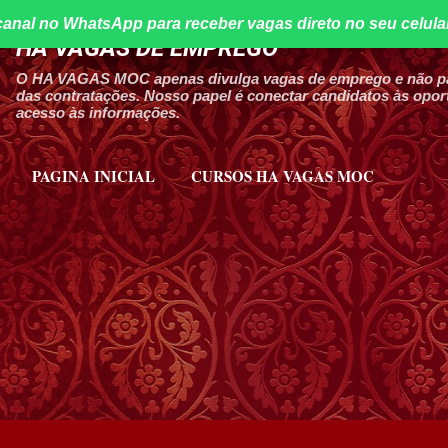
canal no WhatsApp para receber vagas direto no seu celula
Pular para o conteúdo principal
HA VAGAS DE EMPREGO
O HA VAGAS MOC apenas divulga vagas de emprego e não par
das contratações. Nosso papel é conectar candidatos às oport
acesso às informações.
PAGINA INICIAL
CURSOS HA VAGAS MOC