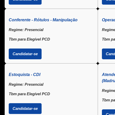
Conferente - Rótulos - Manipulação
Operad
Regime:
Presencial
Regime
Tbm para Elegível PCD
Tbm pa
Candidatar-se
Cand
Estoquista - CDI
Atende
(Madr
Regime:
Presencial
Regime
Tbm para Elegível PCD
Tbm pa
Candidatar-se
Cand