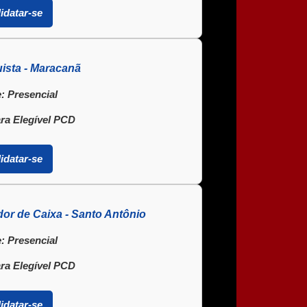
idatar-se
ista - Maracanã
:
Presencial
ra Elegível PCD
idatar-se
or de Caixa - Santo Antônio
:
Presencial
ra Elegível PCD
idatar-se