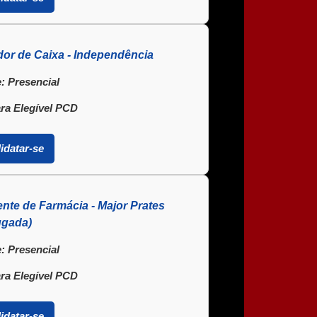
or de Caixa - Independência
:
Presencial
ra Elegível PCD
idatar-se
nte de Farmácia - Major Prates
ugada)
:
Presencial
ra Elegível PCD
idatar-se