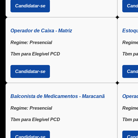
Candidatar-se
Cand
Operador de Caixa - Matriz
Estoqu
Regime:
Presencial
Regime
Tbm para Elegível PCD
Tbm pa
Candidatar-se
Cand
Balconista de Medicamentos - Maracanã
Operad
Regime:
Presencial
Regime
Tbm para Elegível PCD
Tbm pa
Candidatar-se
Cand