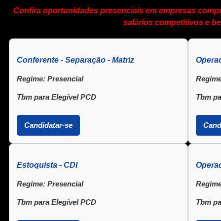
Confira oportunidades presenciais em empresas compr
salários competitivos e be
Conferente - Separação - Matriz
Operad
Regime:
Presencial
Regime
Tbm para Elegível PCD
Tbm pa
Candidatar-se
Cand
Estoquista - CDI
Operad
Regime:
Presencial
Regime
Tbm para Elegível PCD
Tbm pa