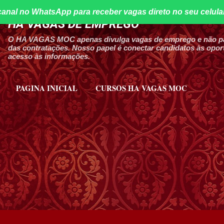
canal no WhatsApp para receber vagas direto no seu celula
Pular para o conteúdo principal
HA VAGAS DE EMPREGO
O HA VAGAS MOC apenas divulga vagas de emprego e não par
das contratações. Nosso papel é conectar candidatos às oport
acesso às informações.
PAGINA INICIAL
CURSOS HA VAGAS MOC