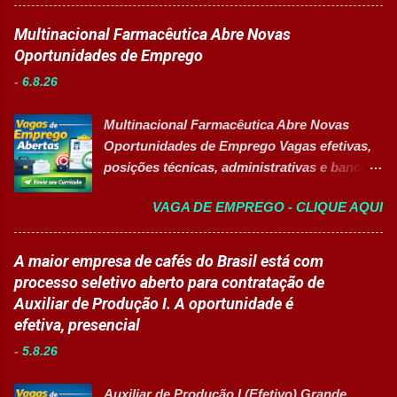
está com oportunidade para Auxiliar de
atividades. Monitorar estudantes durante
Logística . A empresa busca profissionais
Multinacional Farmacêutica Abre Novas
aulas e recreios. Contribuir para um
comprometidos, organizados e que desejam
Oportunidades de Emprego
ambiente escolar organizado e seguro.
crescer em um ambiente inovador,
Acompanhar contratos quando designado
-
6.8.26
colaborativo e focado em excelência
pela liderança. Apoiar diversas ações
operacional. 💼 Principais atividades
educacionais desenvolv...
Multinacional Farmacêutica Abre Novas
Receber produtos no centro de distribuição;
Oportunidades de Emprego Vagas efetivas,
Embalar e etiquetar mercadorias; Conferir
posições técnicas, administrativas e banco
documentos, registros e embalagens;
de talentos em grande grupo industrial 👉
Garantir a qualidade dos processos
VAGA DE EMPREGO - CLIQUE AQUI
CANDIDATAR-SE AGORA Sobre as
logísticos; Contribuir com melhorias na
Oportunidades Uma das maiores empresas
operação; Atuar em equipe para garantir
do setor farmacêutico e de saúde está com
A maior empresa de cafés do Brasil está com
agilidade nas entregas. ✅ Requisitos Ensino
processo seletivo aberto para contratação
processo seletivo aberto para contratação de
Fundamental completo; Não é necessário
de profissionais em diversas áreas de
Auxiliar de Produção I. A oportunidade é
possuir experiência anterior; Perfil
atuação, oferecendo desenvolvimento
efetiva, presencial
organizado e proativo; Facilidade para
profissional, inovação e excelência
trabalhar em equipe; Interesse em aprender
-
5.8.26
operacional. Estão disponíveis cargos de
e crescer profissionalmente. 💰
nível operacional, técnico, administrativo e
Remuneração Salário total podend...
Auxiliar de Produção I (Efetivo) Grande