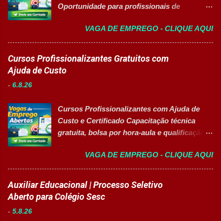
Oportunidade para profissionais de
Engenharia com foco em liderança, projetos
VAGA DE EMPREGO - CLIQUE AQUI
e excelência operacional 👉 CANDIDATAR-
SE AGORA Sobre a Posição Líder mundial
no segmento de alimentos e bebidas busca
Cursos Profissionalizantes Gratuitos com
profissional qualificado para coordenar as
Ajuda de Custo
áreas de Manutenção e Utilidades em sua
-
6.8.26
unidade fabril. A posição tem como foco
garantir a alta eficiência e confiabilidade dos
Cursos Profissionalizantes com Ajuda de
equipamentos, a gestão otimizada de
Custo e Certificado Capacitação técnica
recursos energéticos e a liderança
gratuita, bolsa por hora-aula e qualificação
estratégica em projetos de melhoria
para o mercado de trabalho 👉 GARANTIR
contínua da planta industrial. Principais
VAGA DE EMPREGO - CLIQUE AQUI
MINHA VAGA Sobre o Programa de
Responsabilidades Assegurar a manutenção
Qualificação Estão abertas as inscrições
eficiente dos equipamentos das áreas de
para programas de formação
Auxiliar Educacional | Processo Seletivo
utilidades, elétrica e setores auxiliares.
profissionalizante voltados para o
Aberto para Colégio Sesc
Identificar oportunidades de melhoria
desenvolvimento de carreiras e capacitação
contínua nos processos e no consumo de
-
5.8.26
técnica em setores estratégicos do mercado.
recursos energéticos. Garantir a