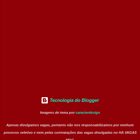
compatíveis com seus perfis e objetivos de
carreira. Vagas disponíveis Auxiliar de
Ferramentaria Coordenador(a) de Qualidade
Laboratorista Operador de Produção
Supervisor de Manutenção Industrial
Gerente de Operações CD Operador de
Centro de Distribuição (Banco de Talentos)
Operador Líder CD (Banco de Talentos)
Operador de Empilhadeiras (Banco de
Talentos) Conferente de Centro de Dist...
Tecnologia do Blogger
Imagens de tema por
caracterdesign
Apenas divulgamos vagas, portanto não nos responsabilizamos por nenhum
processo seletivo e nem pelas contratações das vagas divulgadas no HA VAGAS