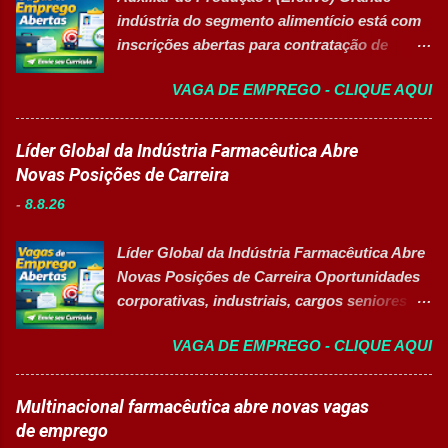
de gestão, além de opções de cadastro em
indústria do segmento alimentício está com
banco de talentos para futuras
inscrições abertas para contratação de
oportunidades de carreira. Vagas
Auxiliar de Produção I 👉 CANDIDATAR-SE
Disponíveis Analista de Projetos Pleno
VAGA DE EMPREGO - CLIQUE AQUI
AGORA Resumo da vaga Cargo: Auxiliar de
Auxiliar de Almoxarifado OEA Auxiliar de
Produção I Empresa: Grupo 3Corações Tipo
Produção Eletricista de Manutenção II
de contratação: Efetivo (CLT) Modelo de
Líder Global da Indústria Farmacêutica Abre
Gerente Executivo de Engenharia Oficial de
trabalho: Presencial Inscrições até: 10 de
Novas Posições de Carreira
Cozinha Banco de Talentos - Auxiliar de
agosto de 2026 Acessibilidade: Vaga
Produção (Alimentos) Banco de Talentos -
-
8.8.26
inclusiva para Pessoas com Deficiência
Oportunidades Gerais Áreas de Atuação
(PcD) Principais atividades Preparar e
Produção In...
Líder Global da Indústria Farmacêutica Abre
abastecer materiais para as linhas de
Novas Posições de Carreira Oportunidades
produção. Separar produtos e insumos
corporativas, industriais, cargos seniores e
utilizados na fabricação. Realizar paletização
vagas afirmativas de alta qualificação 👉
dos produtos acabados. Organizar e manter
VAGA DE EMPREGO - CLIQUE AQUI
CANDIDATAR-SE AGORA Sobre o Processo
o ambiente de trabalho limpo. Auxiliar
Seletivo Uma das principais multinacionais
operadores nas atividades produtivas.
do setor de saúde e biotecnologia está com
Multinacional farmacêutica abre novas vagas
Comunicar anormalidades nos
inscrições abertas para contratação de
de emprego
equipamentos à manutenção. Cumprir
profissionais especializados em diversas