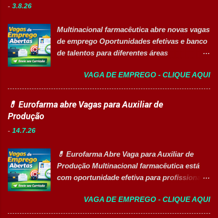
normas de segurança do trabalho. Executar
-
3.8.26
áreas de atuação. O processo seletivo
limpeza de equipamentos e da área
contempla posições para profissionais com
produtiva. Requisitos Ensino Médio
Multinacional farmacêutica abre novas vagas
sólida experiência de mercado, projetos de
completo. Disponibilidade para trab...
de emprego Oportunidades efetivas e banco
prazo determinado com excelente projeção
de talentos para diferentes áreas
corporativa e oportunidades voltadas para a
profissionais 👉 CANDIDATAR AGORA
promoção da diversidade e liderança
VAGA DE EMPREGO - CLIQUE AQUI
Sobre as oportunidades Uma das maiores
feminina no setor produtivo. Vagas
multinacionais farmacêuticas do Brasil está
Disponíveis Analista de Segurança
com novas oportunidades abertas para
💊 Eurofarma abre Vagas para Auxiliar de
Patrimonial Sênior Analista Jurídico &
profissionais que desejam atuar em um
Produção
Compliance Sênior (Contrato Temporário - 2
ambiente inovador, colaborativo e voltado
Anos) Supervisor(a) de Produção (Vaga
-
14.7.26
para o desenvolvimento de pessoas. As
Afirmativa para Mulheres) Analista de
vagas contemplam áreas industriais,
Manutenção Civil Sênior (Contrato
💊 Eurofarma Abre Vaga para Auxiliar de
logística, manutenção, projetos e banco de
Temporário - 2 Anos) Áreas Estratégi...
Produção Multinacional farmacêutica está
talentos, oferecendo oportunidades para
com oportunidade efetiva para profissionais
profissionais com diferentes perfis e níveis
do setor industrial, incluindo Pessoas com
de experiência. Vagas disponíveis Analista
VAGA DE EMPREGO - CLIQUE AQUI
Deficiência (PcD). 🏢 Sobre a Eurofarma
de Projetos Pleno Auxiliar de Almoxarifado
Com mais de 50 anos de história , a
Auxiliar de Produção Eletricista de