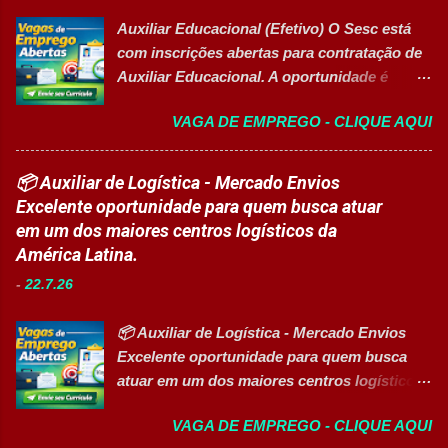
Além do aprendizado prático e da
disponibilidade e alta confiabilidade
Auxiliar Educacional (Efetivo) O Sesc está
certificação reconhecida, os participantes
operacional dos processos industriais.
com inscrições abertas para contratação de
contam com uma ajuda de custo calculada
Liderar a gestão da ...
Auxiliar Educacional. A oportunidade é
em R$ 6,00 por hora-aula frequentada , ideal
destinada a estudantes do ensino superior
para apoiar o desenvolvimento do aluno
VAGA DE EMPREGO - CLIQUE AQUI
nas áreas da educação que desejam atuar
durante todo o período de estudos. Opções
em ambiente escolar, apoiando professores
de Formação Disponíveis Aperfeiçoamento
e estudantes. 👉 CANDIDATAR-SE AGORA
📦 Auxiliar de Logística - Mercado Envios
em Gestão e Serviços de Gastronomia
Resumo da vaga Cargo: Auxiliar
Excelente oportunidade para quem busca atuar
(Turma Vespertina) Aperfeiçoamento em
Educacional Empresa: Sesc Tipo de
em um dos maiores centros logísticos da
Gestão e Serviços de Gastronomia (Turma
contratação: Efetivo (CLT) Modelo de
América Latina.
Noturna) Estratégia de Vendas e
trabalho: Presencial Inscrições até: 11 de
Performance Comercial (Turma Vespertina)
-
22.7.26
agosto de 2026 Vaga inclusiva para Pessoas
Estrutura e Horários das Turmas
com Deficiência (PcD). Principais atividades
Gastronomia (Tarde): Aulas de 13h...
📦 Auxiliar de Logística - Mercado Envios
Apoiar professores durante atividades
Excelente oportunidade para quem busca
pedagógicas. Auxiliar estudantes em
atuar em um dos maiores centros logísticos
projetos educacionais. Dar suporte em
da América Latina. 🚀 CANDIDATAR AGORA
atividades recreativas e lúdicas.
VAGA DE EMPREGO - CLIQUE AQUI
📋 Sobre a oportunidade O Mercado Envios
Disponibilizar materiais utilizados nas