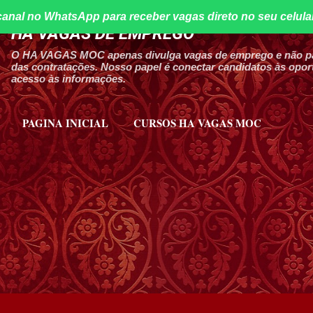
canal no WhatsApp para receber vagas direto no seu celula
Pular para o conteúdo principal
HA VAGAS DE EMPREGO
O HA VAGAS MOC apenas divulga vagas de emprego e não par
das contratações. Nosso papel é conectar candidatos às oport
acesso às informações.
PAGINA INICIAL
CURSOS HA VAGAS MOC