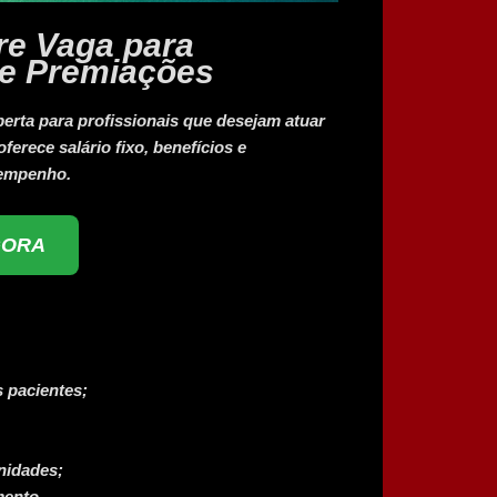
re Vaga para
 e Premiações
rta para profissionais que desejam atuar
erece salário fixo, benefícios e
sempenho.
GORA
 pacientes;
nidades;
mento.