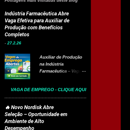
Postagens mais visitadas deste blog
Indústria Farmacêutica Abre
Vaga Efetiva para Auxiliar de
Produção com Benefícios
Completos
-
27.2.26
Auxiliar de Produção
na Indústria
Farmacêutica – Vaga
Efetiva com Benefícios
Completo A Eurofarma
VAGA DE EMPREGO - CLIQUE AQUI
, multinacional
brasileira presente em
22 países e referência
🔥 Novo Nordisk Abre
no setor farmacêutico,
Seleção – Oportunidade em
está com vaga aberta
Ambiente de Alto
para Auxiliar de
Desempenho