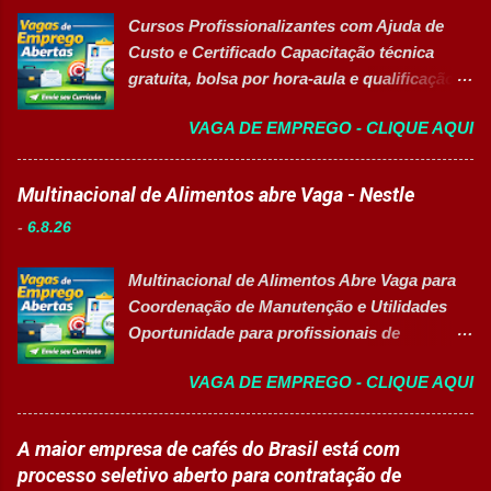
trabalho: Presencial Inscrições até: 11 de
Cursos Profissionalizantes com Ajuda de
agosto de 2026 Vaga inclusiva para Pessoas
Custo e Certificado Capacitação técnica
com Deficiência (PcD). Principais atividades
gratuita, bolsa por hora-aula e qualificação
Apoiar professores durante atividades
para o mercado de trabalho 👉 GARANTIR
pedagógicas. Auxiliar estudantes em
VAGA DE EMPREGO - CLIQUE AQUI
MINHA VAGA Sobre o Programa de
projetos educacionais. Dar suporte em
Qualificação Estão abertas as inscrições
atividades recreativas e lúdicas.
para programas de formação
Multinacional de Alimentos abre Vaga - Nestle
Disponibilizar materiais utilizados nas
profissionalizante voltados para o
atividades. Monitorar estudantes durante
-
6.8.26
desenvolvimento de carreiras e capacitação
aulas e recreios. Contribuir para um
técnica em setores estratégicos do mercado.
ambiente escolar organizado e seguro.
Multinacional de Alimentos Abre Vaga para
Além do aprendizado prático e da
Acompanhar contratos quando designado
Coordenação de Manutenção e Utilidades
certificação reconhecida, os participantes
pela liderança. Apoiar diversas ações
Oportunidade para profissionais de
contam com uma ajuda de custo calculada
educacionais desenvolv...
Engenharia com foco em liderança, projetos
em R$ 6,00 por hora-aula frequentada , ideal
VAGA DE EMPREGO - CLIQUE AQUI
e excelência operacional 👉 CANDIDATAR-
para apoiar o desenvolvimento do aluno
SE AGORA Sobre a Posição Líder mundial
durante todo o período de estudos. Opções
no segmento de alimentos e bebidas busca
A maior empresa de cafés do Brasil está com
de Formação Disponíveis Aperfeiçoamento
profissional qualificado para coordenar as
processo seletivo aberto para contratação de
em Gestão e Serviços de Gastronomia
áreas de Manutenção e Utilidades em sua