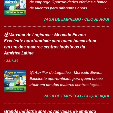
de emprego Oportunidades efetivas e banco
oferecendo oportunidades de crescimento,
Produção In...
de talentos para diferentes áreas
desenvolvimento profissional e um ambiente
profissionais 👉 CANDIDATAR AGORA
voltado para diversidade e inclusão. 👉
VAGA DE EMPREGO - CLIQUE AQUI
Sobre as oportunidades Uma das maiores
CANDIDATAR-SE AGORA 📋 Principais
multinacionais farmacêuticas do Brasil está
Atividades ✅ Auxiliar nas atividades de
com novas oportunidades abertas para
📦 Auxiliar de Logística - Mercado Envios
embalagem, envase, manipulação e
profissionais que desejam atuar em um
Excelente oportunidade para quem busca atuar
preparação de materiais; ✅ Apoiar a limpeza
ambiente inovador, colaborativo e voltado
em um dos maiores centros logísticos da
técnica das áreas produtivas; ✅ Preencher e
para o desenvolvimento de pessoas. As
América Latina.
conferir documentos de produção; ✅
vagas contemplam áreas industriais,
Auxiliar no setup e abastecimento das linhas
-
22.7.26
logística, manutenção, projetos e banco de
produtivas; ✅ Conferir materiais recebidos e
talentos, oferecendo oportunidades para
realizar devoluções quand...
📦 Auxiliar de Logística - Mercado Envios
profissionais com diferentes perfis e níveis
Excelente oportunidade para quem busca
de experiência. Vagas disponíveis Analista
atuar em um dos maiores centros logísticos
de Projetos Pleno Auxiliar de Almoxarifado
da América Latina. 🚀 CANDIDATAR AGORA
Auxiliar de Produção Eletricista de
VAGA DE EMPREGO - CLIQUE AQUI
📋 Sobre a oportunidade O Mercado Envios
Manutenção II Banco de Talentos Áreas de
está com oportunidade para Auxiliar de
atuação Produção Industrial. Logística.
Logística . A empresa busca profissionais
Grande indústria abre novas vagas de emprego
Almoxarifado. Projetos. Engenharia.