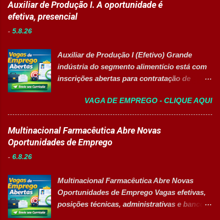
Auxiliar de Produção I. A oportunidade é
(Turma Vespertina) Aperfeiçoamento em
unidade fabril. A posição tem como foco
efetiva, presencial
Gestão e Serviços de Gastronomia (Turma
garantir a alta eficiência e confiabilidade dos
Noturna) Estratégia de Vendas e
-
5.8.26
equipamentos, a gestão otimizada de
Performance Comercial (Turma Vespertina)
recursos energéticos e a liderança
Estrutura e Horários das Turmas
Auxiliar de Produção I (Efetivo) Grande
estratégica em projetos de melhoria
Gastronomia (Tarde): Aulas de 13h...
indústria do segmento alimentício está com
contínua da planta industrial. Principais
inscrições abertas para contratação de
Responsabilidades Assegurar a manutenção
Auxiliar de Produção I 👉 CANDIDATAR-SE
eficiente dos equipamentos das áreas de
VAGA DE EMPREGO - CLIQUE AQUI
AGORA Resumo da vaga Cargo: Auxiliar de
utilidades, elétrica e setores auxiliares.
Produção I Empresa: Grupo 3Corações Tipo
Identificar oportunidades de melhoria
de contratação: Efetivo (CLT) Modelo de
Multinacional Farmacêutica Abre Novas
contínua nos processos e no consumo de
trabalho: Presencial Inscrições até: 10 de
Oportunidades de Emprego
recursos energéticos. Garantir a
agosto de 2026 Acessibilidade: Vaga
disponibilidade e alta confiabilidade
-
6.8.26
inclusiva para Pessoas com Deficiência
operacional dos processos industriais.
(PcD) Principais atividades Preparar e
Liderar a gestão da ...
Multinacional Farmacêutica Abre Novas
abastecer materiais para as linhas de
Oportunidades de Emprego Vagas efetivas,
produção. Separar produtos e insumos
posições técnicas, administrativas e banco
utilizados na fabricação. Realizar paletização
de talentos em grande grupo industrial 👉
dos produtos acabados. Organizar e manter