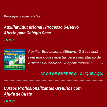
Postagens mais vistas
Auxiliar Educacional | Processo Seletivo
Aberto para Colégio Sesc
-
5.8.26
Auxiliar Educacional (Efetivo) O Sesc está
com inscrições abertas para contratação de
Auxiliar Educacional. A oportunidade é
destinada a estudantes do ensino superior
VAGA DE EMPREGO - CLIQUE AQUI
nas áreas da educação que desejam atuar
em ambiente escolar, apoiando professores
e estudantes. 👉 CANDIDATAR-SE AGORA
Cursos Profissionalizantes Gratuitos com
Resumo da vaga Cargo: Auxiliar
Ajuda de Custo
Educacional Empresa: Sesc Tipo de
-
6.8.26
contratação: Efetivo (CLT) Modelo de