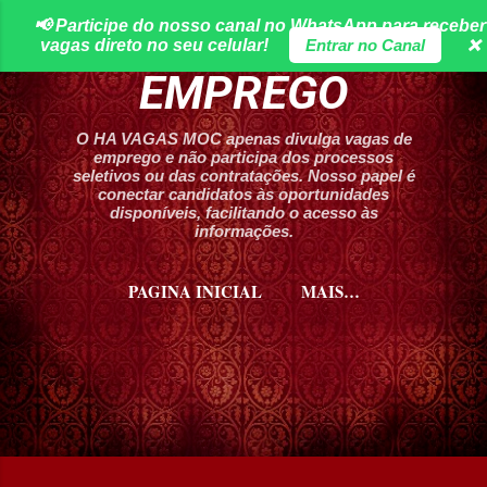
📢 Participe do nosso canal no WhatsApp para receber
Pular para o conteúdo principal
HA VAGAS DE
vagas direto no seu celular!
Entrar no Canal
❌
EMPREGO
O HA VAGAS MOC apenas divulga vagas de
emprego e não participa dos processos
seletivos ou das contratações. Nosso papel é
conectar candidatos às oportunidades
disponíveis, facilitando o acesso às
informações.
PAGINA INICIAL
MAIS…
CURSOS HA VAGAS MOC