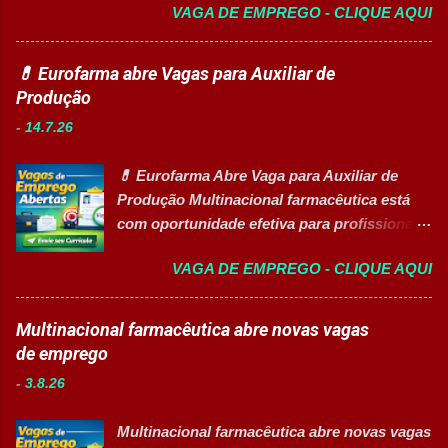
VAGA DE EMPREGO - CLIQUE AQUI
CANDIDATAR-SE AGORA Sobre as
o ambiente de trabalho limpo. Auxiliar
Oportunidades Uma das maiores empresas
operadores nas atividades produtivas.
do setor farmacêutico e de saúde está com
💊 Eurofarma abre Vagas para Auxiliar de
Comunicar anormalidades nos
processo seletivo aberto para contratação
Produção
equipamentos à manutenção. Cumprir
de profissionais em diversas áreas de
normas de segurança do trabalho. Executar
-
14.7.26
atuação, oferecendo desenvolvimento
limpeza de equipamentos e da área
profissional, inovação e excelência
produtiva. Requisitos Ensino Médio
💊 Eurofarma Abre Vaga para Auxiliar de
operacional. Estão disponíveis cargos de
completo. Disponibilidade para trab...
Produção Multinacional farmacêutica está
nível operacional, técnico, administrativo e
com oportunidade efetiva para profissionais
de gestão, além de opções de cadastro em
do setor industrial, incluindo Pessoas com
banco de talentos para futuras
VAGA DE EMPREGO - CLIQUE AQUI
Deficiência (PcD). 🏢 Sobre a Eurofarma
oportunidades de carreira. Vagas
Com mais de 50 anos de história , a
Disponíveis Analista de Projetos Pleno
Eurofarma é uma multinacional brasileira
Multinacional farmacêutica abre novas vagas
Auxiliar de Almoxarifado OEA Auxiliar de
presente em 22 países , reconhecida pela
de emprego
Produção Eletricista de Manutenção II
inovação, qualidade e compromisso com o
Gerente Executivo de Engenharia Oficial de
-
3.8.26
acesso à saúde. A empresa conta com mais
Cozinha Banco de Talentos - Auxiliar de
de 11 mil colaboradores e figura entre as
Produção (Alimentos) Banco de Talentos -
Multinacional farmacêutica abre novas vagas
melhores empresas para trabalhar,
Oportunidades Gerais Áreas de Atuação