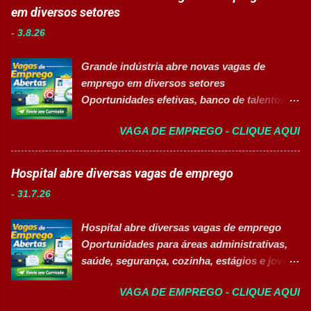
comprometidos, organizados e que desejam
em diversos setores
Manutenção Industrial. Operações. Banco de
crescer em um ambiente inovador,
Talentos. Perfil buscado Comprometimento.
-
3.8.26
colaborativo e focado em excelência
Org...
operacional. 💼 Principais atividades
Grande indústria abre novas vagas de
Receber produtos no centro de distribuição;
emprego em diversos setores
Embalar e etiquetar mercadorias; Conferir
Oportunidades efetivas, banco de talentos e
documentos, registros e embalagens;
vagas exclusivas para Pessoas com
Garantir a qualidade dos processos
VAGA DE EMPREGO - CLIQUE AQUI
Deficiência (PcD) 👉 CANDIDATAR AGORA
logísticos; Contribuir com melhorias na
Sobre as oportunidades Uma das maiores
operação; Atuar em equipe para garantir
indústrias do setor de calçados e bens de
Hospital abre diversas vagas de emprego
agilidade nas entregas. ✅ Requisitos Ensino
consumo está com novas oportunidades de
Fundamental completo; Não é necessário
-
31.7.26
emprego abertas para profissionais de
possuir experiência anterior; Perfil
diferentes áreas e níveis de experiência. Há
organizado e proativo; Facilidade para
Hospital abre diversas vagas de emprego
vagas efetivas, banco de talentos e
trabalhar em equipe; Interesse em aprender
Oportunidades para áreas administrativas,
oportunidades exclusivas para Pessoas com
e crescer profissionalmente. 💰
saúde, segurança, cozinha, estágios e jovem
Deficiência (PcD), permitindo que
Remuneração Salário total podend...
aprendiz 👉 CANDIDATAR AGORA Confira
profissionais encontrem posições
VAGA DE EMPREGO - CLIQUE AQUI
as oportunidades disponíveis Um dos
compatíveis com seus perfis e objetivos de
maiores hospitais da região está com novas