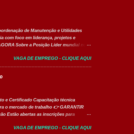
oordenação de Manutenção e Utilidades
a com foco em liderança, projetos e
GORA Sobre a Posição Líder mundial no
sional qualificado para coordenar as áreas
VAGA DE EMPREGO - CLIQUE AQUI
bril. A posição tem como foco garantir a
ntos, a gestão otimizada de recursos
etos de melhoria contínua da planta
to
egurar a manutenção eficiente dos
e setores auxiliares. Identificar
cessos e no consumo de recursos
o e Certificado Capacitação técnica
a confiabilidade operacional dos processos
 para o mercado de trabalho 👉 GARANTIR
o Estão abertas as inscrições para
tados para o desenvolvimento de carreiras
VAGA DE EMPREGO - CLIQUE AQUI
s do mercado. Além do aprendizado prático