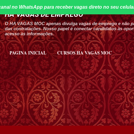
canal no WhatsApp para receber vagas direto no seu celula
Pular para o conteúdo principal
HA VAGAS DE EMPREGO
O HA VAGAS MOC apenas divulga vagas de emprego e não par
das contratações. Nosso papel é conectar candidatos às oport
acesso às informações.
PAGINA INICIAL
CURSOS HA VAGAS MOC