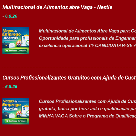
Multinacional de Alimentos abre Vaga - Nestle
-
6.8.26
Multinacional de Alimentos Abre Vaga para C
Oportunidade para profissionais de Engenhari
excelência operacional 👉 CANDIDATAR-SE A
segmento de alimentos e bebidas busca profis
de Manutenção e Utilidades em sua unidade fa
alta eficiência e confiabilidade dos equipame
energéticos e a liderança estratégica em proj
Cursos Profissionalizantes Gratuitos com Ajuda de Cus
industrial. Principais Responsabilidades Ass
-
6.8.26
equipamentos das áreas de utilidades, elétrica 
oportunidades de melhoria contínua nos pro
Cursos Profissionalizantes com Ajuda de Cust
energéticos. Garantir a disponibilidade e alt
gratuita, bolsa por hora-aula e qualificação
industriais. Liderar a gestão da ...
MINHA VAGA Sobre o Programa de Qualificaçã
programas de formação profissionalizante vol
e capacitação técnica em setores estratégico