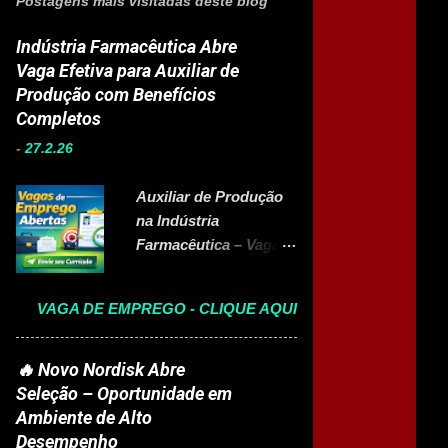
Postagens mais visitadas deste blog
Indústria Farmacêutica Abre
Vaga Efetiva para Auxiliar de
Produção com Benefícios
Completos
-
27.2.26
Auxiliar de Produção
na Indústria
Farmacêutica – Vaga
Efetiva com Benefícios
Completo A Eurofarma
VAGA DE EMPREGO - CLIQUE AQUI
, multinacional
brasileira presente em
22 países e referência
🔥 Novo Nordisk Abre
no setor farmacêutico,
Seleção – Oportunidade em
está com vaga aberta
Ambiente de Alto
para Auxiliar de
Desempenho