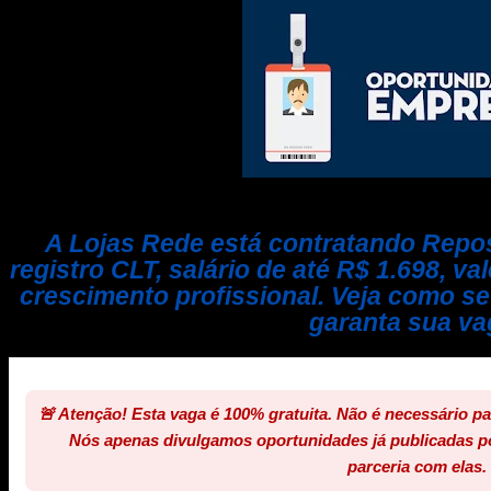
A Lojas Rede está contratando Repo
registro CLT, salário de até R$ 1.698, va
crescimento profissional. Veja como s
garanta sua va
🚨 Atenção! Esta vaga é 100% gratuita. Não é necessário p
Nós apenas divulgamos oportunidades já publicadas p
parceria com elas.