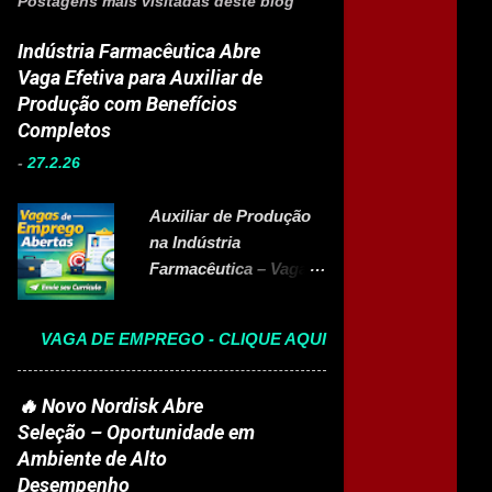
Postagens mais visitadas deste blog
Indústria Farmacêutica Abre
Vaga Efetiva para Auxiliar de
Produção com Benefícios
Completos
-
27.2.26
Auxiliar de Produção
na Indústria
Farmacêutica – Vaga
Efetiva com Benefícios
Completo A Eurofarma
VAGA DE EMPREGO - CLIQUE AQUI
, multinacional
brasileira presente em
22 países e referência
🔥 Novo Nordisk Abre
no setor farmacêutico,
Seleção – Oportunidade em
está com vaga aberta
Ambiente de Alto
para Auxiliar de
Desempenho