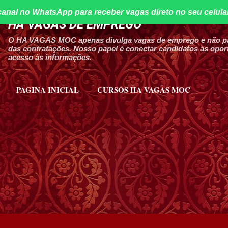
canal no WhatsApp para receber vagas direto no seu celula
Pular para o conteúdo principal
HA VAGAS DE EMPREGO
O HA VAGAS MOC apenas divulga vagas de emprego e não par
das contratações. Nosso papel é conectar candidatos às oport
acesso às informações.
PAGINA INICIAL
CURSOS HA VAGAS MOC