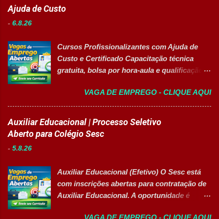
Ajuda de Custo
-
6.8.26
Cursos Profissionalizantes com Ajuda de
Custo e Certificado Capacitação técnica
gratuita, bolsa por hora-aula e qualificação
para o mercado de trabalho 👉 GARANTIR
VAGA DE EMPREGO - CLIQUE AQUI
MINHA VAGA Sobre o Programa de
Qualificação Estão abertas as inscrições
para programas de formação
Auxiliar Educacional | Processo Seletivo
profissionalizante voltados para o
Aberto para Colégio Sesc
desenvolvimento de carreiras e capacitação
-
5.8.26
técnica em setores estratégicos do mercado.
Além do aprendizado prático e da
Auxiliar Educacional (Efetivo) O Sesc está
certificação reconhecida, os participantes
com inscrições abertas para contratação de
contam com uma ajuda de custo calculada
Auxiliar Educacional. A oportunidade é
em R$ 6,00 por hora-aula frequentada , ideal
destinada a estudantes do ensino superior
para apoiar o desenvolvimento do aluno
VAGA DE EMPREGO - CLIQUE AQUI
nas áreas da educação que desejam atuar