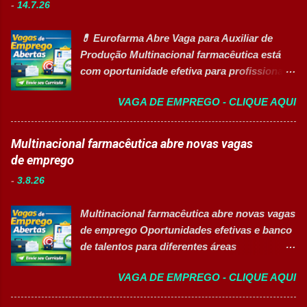
-
14.7.26
inclusiva para Pessoas com Deficiência
Oportunidades Gerais Áreas de Atuação
(PcD) Principais atividades Preparar e
Produção In...
💊 Eurofarma Abre Vaga para Auxiliar de
abastecer materiais para as linhas de
Produção Multinacional farmacêutica está
produção. Separar produtos e insumos
com oportunidade efetiva para profissionais
utilizados na fabricação. Realizar paletização
do setor industrial, incluindo Pessoas com
dos produtos acabados. Organizar e manter
VAGA DE EMPREGO - CLIQUE AQUI
Deficiência (PcD). 🏢 Sobre a Eurofarma
o ambiente de trabalho limpo. Auxiliar
Com mais de 50 anos de história , a
operadores nas atividades produtivas.
Eurofarma é uma multinacional brasileira
Multinacional farmacêutica abre novas vagas
Comunicar anormalidades nos
presente em 22 países , reconhecida pela
de emprego
equipamentos à manutenção. Cumprir
inovação, qualidade e compromisso com o
normas de segurança do trabalho. Executar
-
3.8.26
acesso à saúde. A empresa conta com mais
limpeza de equipamentos e da área
de 11 mil colaboradores e figura entre as
produtiva. Requisitos Ensino Médio
Multinacional farmacêutica abre novas vagas
melhores empresas para trabalhar,
completo. Disponibilidade para trab...
de emprego Oportunidades efetivas e banco
oferecendo oportunidades de crescimento,
de talentos para diferentes áreas
desenvolvimento profissional e um ambiente
profissionais 👉 CANDIDATAR AGORA
voltado para diversidade e inclusão. 👉
VAGA DE EMPREGO - CLIQUE AQUI
Sobre as oportunidades Uma das maiores
CANDIDATAR-SE AGORA 📋 Principais
multinacionais farmacêuticas do Brasil está
Atividades ✅ Auxiliar nas atividades de