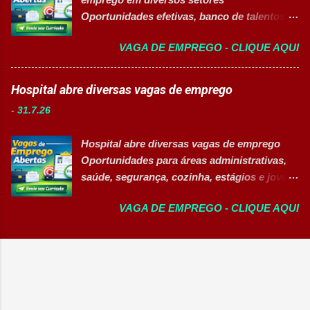
Embalar e etiquetar mercadorias; Conferir
Oportunidades efetivas, banco de talentos e
documentos, registros e embalagens;
vagas exclusivas para Pessoas com
Garantir a qualidade dos processos
VAGA DE EMPREGO - CLIQUE AQUI
Deficiência (PcD) 👉 CANDIDATAR AGORA
logísticos; Contribuir com melhorias na
Sobre as oportunidades Uma das maiores
operação; Atuar em equipe para garantir
indústrias do setor de calçados e bens de
Hospital abre diversas vagas de emprego
agilidade nas entregas. ✅ Requisitos Ensino
consumo está com novas oportunidades de
Fundamental completo; Não é necessário
-
31.7.26
emprego abertas para profissionais de
possuir experiência anterior; Perfil
diferentes áreas e níveis de experiência. Há
organizado e proativo; Facilidade para
Hospital abre diversas vagas de emprego
vagas efetivas, banco de talentos e
trabalhar em equipe; Interesse em aprender
Oportunidades para áreas administrativas,
oportunidades exclusivas para Pessoas com
e crescer profissionalmente. 💰
saúde, segurança, cozinha, estágios e jovem
Deficiência (PcD), permitindo que
Remuneração Salário total podend...
aprendiz 👉 CANDIDATAR AGORA Confira
profissionais encontrem posições
VAGA DE EMPREGO - CLIQUE AQUI
as oportunidades disponíveis Um dos
compatíveis com seus perfis e objetivos de
maiores hospitais da região está com novas
carreira. Vagas disponíveis Auxiliar de
vagas abertas para contratação em
Ferramentaria Coordenador(a) de Qualidade
diferentes setores. As oportunidades
Laboratorista Operador de Produção
contemplam profissionais de diversos níveis
Supervisor de Manutenção Industrial
de escolaridade, além de vagas para estágio,
Gerente de Operações CD Operador de
jovem aprendiz e pessoas com deficiência