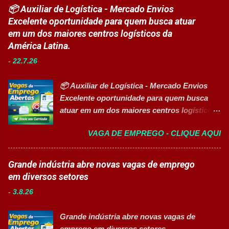
com novas oportunidades abertas para
📦 Auxiliar de Logística - Mercado Envios
embalagem, envase, manipulação e
profissionais que desejam atuar em um
Excelente oportunidade para quem busca atuar
preparação de materiais; ✅ Apoiar a limpeza
ambiente inovador, colaborativo e voltado
em um dos maiores centros logísticos da
técnica das áreas produtivas; ✅ Preencher e
para o desenvolvimento de pessoas. As
América Latina.
conferir documentos de produção; ✅
vagas contemplam áreas industriais,
Auxiliar no setup e abastecimento das linhas
-
22.7.26
logística, manutenção, projetos e banco de
produtivas; ✅ Conferir materiais recebidos e
talentos, oferecendo oportunidades para
realizar devoluções quand...
📦 Auxiliar de Logística - Mercado Envios
profissionais com diferentes perfis e níveis
Excelente oportunidade para quem busca
de experiência. Vagas disponíveis Analista
atuar em um dos maiores centros logísticos
de Projetos Pleno Auxiliar de Almoxarifado
da América Latina. 🚀 CANDIDATAR AGORA
Auxiliar de Produção Eletricista de
VAGA DE EMPREGO - CLIQUE AQUI
📋 Sobre a oportunidade O Mercado Envios
Manutenção II Banco de Talentos Áreas de
está com oportunidade para Auxiliar de
atuação Produção Industrial. Logística.
Logística . A empresa busca profissionais
Grande indústria abre novas vagas de emprego
Almoxarifado. Projetos. Engenharia.
comprometidos, organizados e que desejam
em diversos setores
Manutenção Industrial. Operações. Banco de
crescer em um ambiente inovador,
Talentos. Perfil buscado Comprometimento.
-
3.8.26
colaborativo e focado em excelência
Org...
operacional. 💼 Principais atividades
Grande indústria abre novas vagas de
Receber produtos no centro de distribuição;
emprego em diversos setores