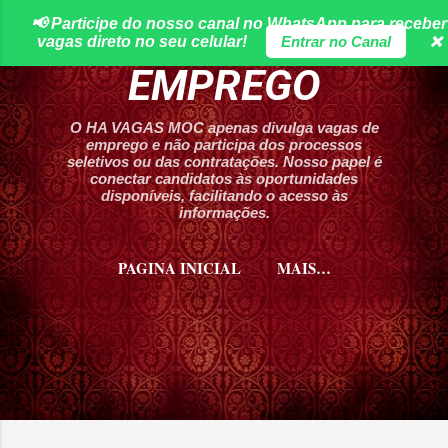
📢 Participe do nosso canal no WhatsApp para receber
Pular para o conteúdo principal
HA VAGAS DE
vagas direto no seu celular!
Entrar no Canal
❌
EMPREGO
O HA VAGAS MOC apenas divulga vagas de
emprego e não participa dos processos
seletivos ou das contratações. Nosso papel é
conectar candidatos às oportunidades
disponíveis, facilitando o acesso às
informações.
PAGINA INICIAL
MAIS…
CURSOS HA VAGAS MOC