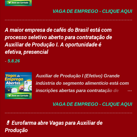
educacionais desenvolv...
de talentos em grande grupo industrial 👉
contínua da planta industrial. Principais
VAGA DE EMPREGO - CLIQUE AQUI
CANDIDATAR-SE AGORA Sobre as
Responsabilidades Assegurar a manutenção
Oportunidades Uma das maiores empresas
eficiente dos equipamentos das áreas de
do setor farmacêutico e de saúde está com
A maior empresa de cafés do Brasil está com
utilidades, elétrica e setores auxiliares.
processo seletivo aberto para contratação
processo seletivo aberto para contratação de
Identificar oportunidades de melhoria
de profissionais em diversas áreas de
Auxiliar de Produção I. A oportunidade é
contínua nos processos e no consumo de
atuação, oferecendo desenvolvimento
efetiva, presencial
recursos energéticos. Garantir a
profissional, inovação e excelência
disponibilidade e alta confiabilidade
-
5.8.26
operacional. Estão disponíveis cargos de
operacional dos processos industriais.
nível operacional, técnico, administrativo e
Liderar a gestão da ...
Auxiliar de Produção I (Efetivo) Grande
de gestão, além de opções de cadastro em
indústria do segmento alimentício está com
banco de talentos para futuras
inscrições abertas para contratação de
oportunidades de carreira. Vagas
Auxiliar de Produção I 👉 CANDIDATAR-SE
Disponíveis Analista de Projetos Pleno
VAGA DE EMPREGO - CLIQUE AQUI
AGORA Resumo da vaga Cargo: Auxiliar de
Auxiliar de Almoxarifado OEA Auxiliar de
Produção I Empresa: Grupo 3Corações Tipo
Produção Eletricista de Manutenção II
de contratação: Efetivo (CLT) Modelo de
💊 Eurofarma abre Vagas para Auxiliar de
Gerente Executivo de Engenharia Oficial de
trabalho: Presencial Inscrições até: 10 de
Produção
Cozinha Banco de Talentos - Auxiliar de
agosto de 2026 Acessibilidade: Vaga
Produção (Alimentos) Banco de Talentos -