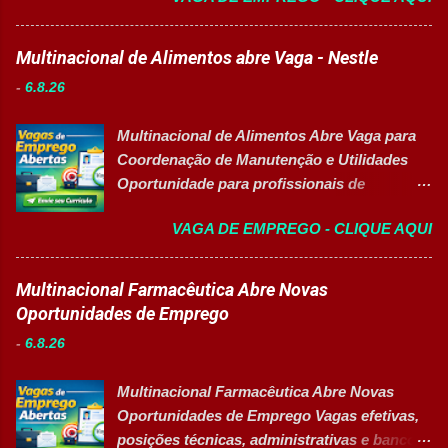
durante todo o período de estudos. Opções
em ambiente escolar, apoiando professores
de Formação Disponíveis Aperfeiçoamento
e estudantes. 👉 CANDIDATAR-SE AGORA
Multinacional de Alimentos abre Vaga - Nestle
em Gestão e Serviços de Gastronomia
Resumo da vaga Cargo: Auxiliar
(Turma Vespertina) Aperfeiçoamento em
-
6.8.26
Educacional Empresa: Sesc Tipo de
Gestão e Serviços de Gastronomia (Turma
contratação: Efetivo (CLT) Modelo de
Noturna) Estratégia de Vendas e
Multinacional de Alimentos Abre Vaga para
trabalho: Presencial Inscrições até: 11 de
Performance Comercial (Turma Vespertina)
Coordenação de Manutenção e Utilidades
agosto de 2026 Vaga inclusiva para Pessoas
Estrutura e Horários das Turmas
Oportunidade para profissionais de
com Deficiência (PcD). Principais atividades
Gastronomia (Tarde): Aulas de 13h...
Engenharia com foco em liderança, projetos
Apoiar professores durante atividades
VAGA DE EMPREGO - CLIQUE AQUI
e excelência operacional 👉 CANDIDATAR-
pedagógicas. Auxiliar estudantes em
SE AGORA Sobre a Posição Líder mundial
projetos educacionais. Dar suporte em
no segmento de alimentos e bebidas busca
Multinacional Farmacêutica Abre Novas
atividades recreativas e lúdicas.
profissional qualificado para coordenar as
Oportunidades de Emprego
Disponibilizar materiais utilizados nas
áreas de Manutenção e Utilidades em sua
atividades. Monitorar estudantes durante
-
6.8.26
unidade fabril. A posição tem como foco
aulas e recreios. Contribuir para um
garantir a alta eficiência e confiabilidade dos
ambiente escolar organizado e seguro.
Multinacional Farmacêutica Abre Novas
equipamentos, a gestão otimizada de
Acompanhar contratos quando designado
Oportunidades de Emprego Vagas efetivas,
recursos energéticos e a liderança
pela liderança. Apoiar diversas ações
posições técnicas, administrativas e banco
estratégica em projetos de melhoria