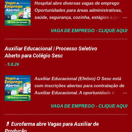
Hospital abre diversas vagas de emprego
profissionais organizados, comunicativos e
Oportunidades para áreas administrativas,
que desejam desenvolver carreira na área de
saúde, segurança, cozinha, estágios e jovem
Gestão de Pessoas. Salário R$ 2.236,38
aprendiz 👉 CANDIDATAR AGORA Confira
Principais atividades Apoiar os processos de
VAGA DE EMPREGO - CLIQUE AQUI
as oportunidades disponíveis Um dos
recrutamento e seleção. Realizar
maiores hospitais da região está com novas
atendimento aos colaboradores. Dar suporte
vagas abertas para contratação em
Auxiliar Educacional | Processo Seletivo
às rotinas de Departamento Pessoal.
diferentes setores. As oportunidades
Aberto para Colégio Sesc
Acompanhar e controlar benefícios.
contemplam profissionais de diversos níveis
Organizar e controlar arquivos do setor.
-
5.8.26
de escolaridade, além de vagas para estágio,
Auxiliar na melhoria dos processos internos
jovem aprendiz e pessoas com deficiência
de RH. Executar demais atividades
Auxiliar Educacional (Efetivo) O Sesc está
(PcD). As vagas oferecem oportunidades de
administrativas da área. Requisitos 18 anos
com inscrições abertas para contratação de
desenvolvimento profissional em um
completos. Ensino médio completo ...
Auxiliar Educacional. A oportunidade é
ambiente hospitalar estruturado, com
destinada a estudantes do ensino superior
atuação em áreas administrativas,
VAGA DE EMPREGO - CLIQUE AQUI
nas áreas da educação que desejam atuar
assistenciais, operacionais e de apoio. Vagas
em ambiente escolar, apoiando professores
abertas Auxiliar de Cozinha Técnico de
e estudantes. 👉 CANDIDATAR-SE AGORA
💊 Eurofarma abre Vagas para Auxiliar de
Enfermagem Enfermeiro Vigia (Modalidade
Resumo da vaga Cargo: Auxiliar
Produção
Intermitente) Assistente Administrativo I