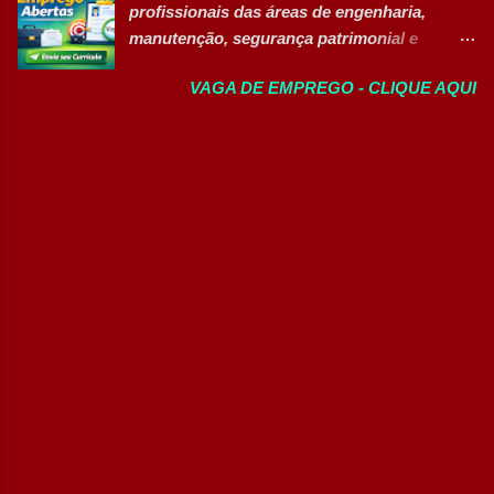
profissionais das áreas de engenharia,
inspeções e rondas operacionais na rodovia.
manutenção, segurança patrimonial e
Monitorar as condições da pista e da
compliance. 👉 VER TODAS AS VAGAS
infraestrutura. Registrar ocorrências junto
VAGA DE EMPREGO - CLIQUE AQUI
Sobre a empresa A Novo Nordisk é uma
ao Centro de Controle Operacional (CCO).
empresa global do setor farmacêutico,
Prestar atendimento aos usuários da
reconhecida pelo desenvolvimento de
rodovia. Atuar na sinalização e apoio em
medicamentos inovadores e por investir
acidentes. Acionar equipes de emergência
continuamente em tecnologia, pesquisa,
quando necessário. Identificar
sustentabilidade e desenvolvimento
irregularidades nas áreas próximas da
profissional. A companhia oferece
rodovia. Executar procedimento...
oportunidades para profissionais que
desejam atuar em projetos estratégicos,
inovação industrial e melhoria contínua em
um ambiente colaborativo e de alto
desempenho. Oportunidades disponíveis
Analista de Manutenção Civil Sênior
(Temporário – 2 anos) Analista de Segurança
Patrimonial Sênior Analista Jurídico &
Compliance Sênior (Temporário – 2 anos)