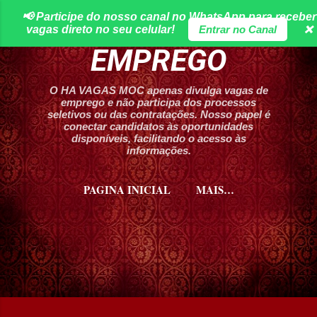
📢 Participe do nosso canal no WhatsApp para receber
Pular para o conteúdo principal
HA VAGAS DE
vagas direto no seu celular!
Entrar no Canal
❌
EMPREGO
O HA VAGAS MOC apenas divulga vagas de
emprego e não participa dos processos
seletivos ou das contratações. Nosso papel é
conectar candidatos às oportunidades
disponíveis, facilitando o acesso às
informações.
PAGINA INICIAL
MAIS…
CURSOS HA VAGAS MOC