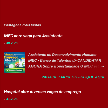
Postagens mais vistas
INEC abre vaga para Assistente
-
30.7.26
Assistente de Desenvolvimento Humano
INEC • Banco de Talentos 👉 CANDIDATAR
AGORA Sobre a oportunidade O INEC está
com inscrições abertas para o Banco de
VAGA DE EMPREGO - CLIQUE AQUI
Talentos da função de Assistente de
Desenvolvimento Humano . O profissional
dará suporte às atividades de Recursos
Hospital abre diversas vagas de emprego
Humanos, recrutamento e seleção,
-
31.7.26
administração de pessoal e atendimento aos
colaboradores. A oportunidade é ideal para