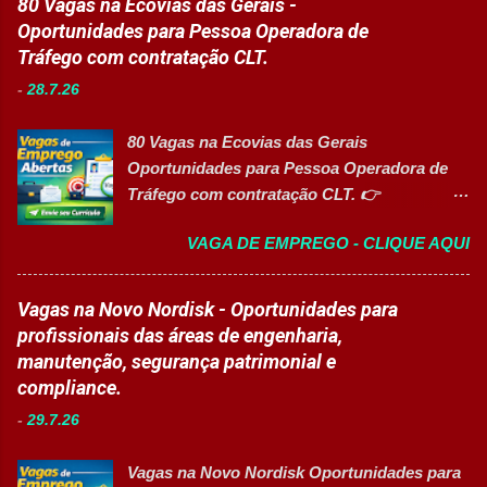
80 Vagas na Ecovias das Gerais -
agilidade nas entregas. ✅ Requisitos Ensino
consumo está com novas oportunidades de
Oportunidades para Pessoa Operadora de
Fundamental completo; Não é necessário
emprego abertas para profissionais de
Tráfego com contratação CLT.
possuir experiência anterior; Perfil
diferentes áreas e níveis de experiência. Há
organizado e proativo; Facilidade para
-
28.7.26
vagas efetivas, banco de talentos e
trabalhar em equipe; Interesse em aprender
oportunidades exclusivas para Pessoas com
e crescer profissionalmente. 💰
80 Vagas na Ecovias das Gerais
Deficiência (PcD), permitindo que
Remuneração Salário total podend...
Oportunidades para Pessoa Operadora de
profissionais encontrem posições
Tráfego com contratação CLT. 👉
compatíveis com seus perfis e objetivos de
CANDIDATAR AGORA Sobre a oportunidade
carreira. Vagas disponíveis Auxiliar de
VAGA DE EMPREGO - CLIQUE AQUI
A Ecovias das Gerais está com 80
Ferramentaria Coordenador(a) de Qualidade
oportunidades de emprego para o cargo de
Laboratorista Operador de Produção
Pessoa Operadora de Tráfego . As vagas são
Vagas na Novo Nordisk - Oportunidades para
Supervisor de Manutenção Industrial
destinadas a profissionais com CNH nas
profissionais das áreas de engenharia,
Gerente de Operações CD Operador de
categorias B, C, D ou E , para atuação nas
manutenção, segurança patrimonial e
Centro de Distribuição (Banco de Talentos)
operações rodoviárias da concessionária. A
compliance.
Operador Líder CD (Banco de Talentos)
contratação é em regime CLT e a empresa
Operador de Empilhadeiras (Banco de
-
29.7.26
oferece benefícios competitivos, além de
Talentos) Conferente de Centro de Dist...
oportunidades de desenvolvimento
Vagas na Novo Nordisk Oportunidades para
profissional. Principais atividades Realizar