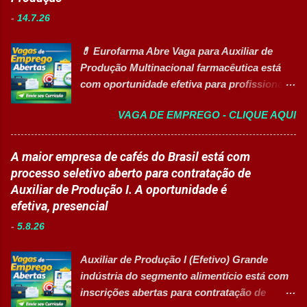
Educacional Empresa: Sesc Tipo de
(Exclusiva PcD) Auxiliar de Faturamento
-
14.7.26
contratação: Efetivo (CLT) Modelo de
(Exclusiva PcD) Jovem Aprendiz Arquivista
trabalho: Presencial Inscrições até: 11 de
(Exclusiva PcD) Terapeuta Ocupacional
💊 Eurofarma Abre Vaga para Auxiliar de
agosto de 2026 Vaga inclusiva para Pessoas
Atendente de Copa Estagiário Técnico ...
Produção Multinacional farmacêutica está
com Deficiência (PcD). Principais atividades
com oportunidade efetiva para profissionais
Apoiar professores durante atividades
do setor industrial, incluindo Pessoas com
pedagógicas. Auxiliar estudantes em
VAGA DE EMPREGO - CLIQUE AQUI
Deficiência (PcD). 🏢 Sobre a Eurofarma
projetos educacionais. Dar suporte em
Com mais de 50 anos de história , a
atividades recreativas e lúdicas.
Eurofarma é uma multinacional brasileira
A maior empresa de cafés do Brasil está com
Disponibilizar materiais utilizados nas
presente em 22 países , reconhecida pela
processo seletivo aberto para contratação de
atividades. Monitorar estudantes durante
inovação, qualidade e compromisso com o
Auxiliar de Produção I. A oportunidade é
aulas e recreios. Contribuir para um
acesso à saúde. A empresa conta com mais
efetiva, presencial
ambiente escolar organizado e seguro.
de 11 mil colaboradores e figura entre as
Acompanhar contratos quando designado
-
5.8.26
melhores empresas para trabalhar,
pela liderança. Apoiar diversas ações
oferecendo oportunidades de crescimento,
educacionais desenvolv...
Auxiliar de Produção I (Efetivo) Grande
desenvolvimento profissional e um ambiente
indústria do segmento alimentício está com
voltado para diversidade e inclusão. 👉
inscrições abertas para contratação de
CANDIDATAR-SE AGORA 📋 Principais