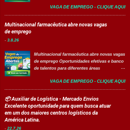
Auxiliar de Produção I 👉 CANDIDATAR-SE
Atividades ✅ Auxiliar nas atividades de
VAGA DE EMPREGO - CLIQUE AQUI
AGORA Resumo da vaga Cargo: Auxiliar de
embalagem, envase, manipulação e
Produção I Empresa: Grupo 3Corações Tipo
preparação de materiais; ✅ Apoiar a limpeza
de contratação: Efetivo (CLT) Modelo de
Multinacional farmacêutica abre novas vagas
técnica das áreas produtivas; ✅ Preencher e
trabalho: Presencial Inscrições até: 10 de
de emprego
conferir documentos de produção; ✅
agosto de 2026 Acessibilidade: Vaga
Auxiliar no setup e abastecimento das linhas
-
3.8.26
inclusiva para Pessoas com Deficiência
produtivas; ✅ Conferir materiais recebidos e
(PcD) Principais atividades Preparar e
realizar devoluções quand...
Multinacional farmacêutica abre novas vagas
abastecer materiais para as linhas de
de emprego Oportunidades efetivas e banco
produção. Separar produtos e insumos
de talentos para diferentes áreas
utilizados na fabricação. Realizar paletização
profissionais 👉 CANDIDATAR AGORA
dos produtos acabados. Organizar e manter
VAGA DE EMPREGO - CLIQUE AQUI
Sobre as oportunidades Uma das maiores
o ambiente de trabalho limpo. Auxiliar
multinacionais farmacêuticas do Brasil está
operadores nas atividades produtivas.
com novas oportunidades abertas para
📦 Auxiliar de Logística - Mercado Envios
Comunicar anormalidades nos
profissionais que desejam atuar em um
Excelente oportunidade para quem busca atuar
equipamentos à manutenção. Cumprir
ambiente inovador, colaborativo e voltado
em um dos maiores centros logísticos da
normas de segurança do trabalho. Executar
para o desenvolvimento de pessoas. As
América Latina.
limpeza de equipamentos e da área
vagas contemplam áreas industriais,
produtiva. Requisitos Ensino Médio
-
22.7.26