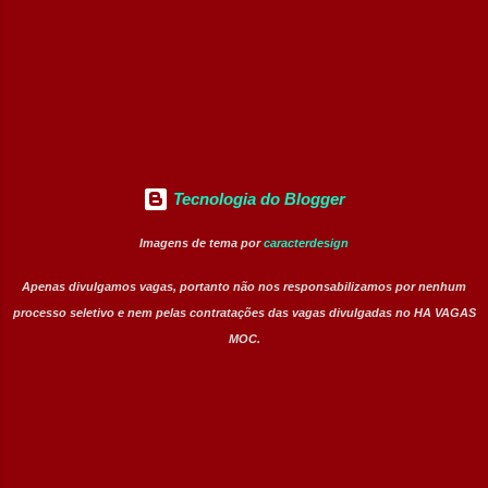
Analista de Manutenção Pleno (Data
Analytics) – Vaga afirmativa para Pessoas
Pretas (Temporário – 2 anos) Perfil buscado
Profissionais comprometidos com re...
Tecnologia do Blogger
Imagens de tema por
caracterdesign
Apenas divulgamos vagas, portanto não nos responsabilizamos por nenhum
processo seletivo e nem pelas contratações das vagas divulgadas no HA VAGAS
MOC.