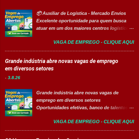
logística, manutenção, projetos e banco de
completo. Disponibilidade para trab...
talentos, oferecendo oportunidades para
📦 Auxiliar de Logística - Mercado Envios
profissionais com diferentes perfis e níveis
Excelente oportunidade para quem busca
de experiência. Vagas disponíveis Analista
atuar em um dos maiores centros logísticos
de Projetos Pleno Auxiliar de Almoxarifado
da América Latina. 🚀 CANDIDATAR AGORA
Auxiliar de Produção Eletricista de
VAGA DE EMPREGO - CLIQUE AQUI
📋 Sobre a oportunidade O Mercado Envios
Manutenção II Banco de Talentos Áreas de
está com oportunidade para Auxiliar de
atuação Produção Industrial. Logística.
Logística . A empresa busca profissionais
Grande indústria abre novas vagas de emprego
Almoxarifado. Projetos. Engenharia.
comprometidos, organizados e que desejam
em diversos setores
Manutenção Industrial. Operações. Banco de
crescer em um ambiente inovador,
Talentos. Perfil buscado Comprometimento.
-
3.8.26
colaborativo e focado em excelência
Org...
operacional. 💼 Principais atividades
Grande indústria abre novas vagas de
Receber produtos no centro de distribuição;
emprego em diversos setores
Embalar e etiquetar mercadorias; Conferir
Oportunidades efetivas, banco de talentos e
documentos, registros e embalagens;
vagas exclusivas para Pessoas com
Garantir a qualidade dos processos
VAGA DE EMPREGO - CLIQUE AQUI
Deficiência (PcD) 👉 CANDIDATAR AGORA
logísticos; Contribuir com melhorias na
Sobre as oportunidades Uma das maiores
operação; Atuar em equipe para garantir
indústrias do setor de calçados e bens de