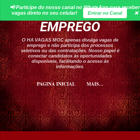
📢 Participe do nosso canal no WhatsApp para receber
Pular para o conteúdo principal
HA VAGAS DE
vagas direto no seu celular!
Entrar no Canal
❌
EMPREGO
O HA VAGAS MOC apenas divulga vagas de
emprego e não participa dos processos
seletivos ou das contratações. Nosso papel é
conectar candidatos às oportunidades
disponíveis, facilitando o acesso às
informações.
PAGINA INICIAL
MAIS…
CURSOS HA VAGAS MOC