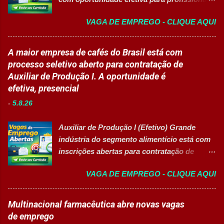
Apoiar professores durante atividades
do setor industrial, incluindo Pessoas com
pedagógicas. Auxiliar estudantes em
VAGA DE EMPREGO - CLIQUE AQUI
Deficiência (PcD). 🏢 Sobre a Eurofarma
projetos educacionais. Dar suporte em
Com mais de 50 anos de história , a
atividades recreativas e lúdicas.
Eurofarma é uma multinacional brasileira
A maior empresa de cafés do Brasil está com
Disponibilizar materiais utilizados nas
presente em 22 países , reconhecida pela
processo seletivo aberto para contratação de
atividades. Monitorar estudantes durante
inovação, qualidade e compromisso com o
Auxiliar de Produção I. A oportunidade é
aulas e recreios. Contribuir para um
acesso à saúde. A empresa conta com mais
efetiva, presencial
ambiente escolar organizado e seguro.
de 11 mil colaboradores e figura entre as
Acompanhar contratos quando designado
-
5.8.26
melhores empresas para trabalhar,
pela liderança. Apoiar diversas ações
oferecendo oportunidades de crescimento,
educacionais desenvolv...
Auxiliar de Produção I (Efetivo) Grande
desenvolvimento profissional e um ambiente
indústria do segmento alimentício está com
voltado para diversidade e inclusão. 👉
inscrições abertas para contratação de
CANDIDATAR-SE AGORA 📋 Principais
Auxiliar de Produção I 👉 CANDIDATAR-SE
Atividades ✅ Auxiliar nas atividades de
VAGA DE EMPREGO - CLIQUE AQUI
AGORA Resumo da vaga Cargo: Auxiliar de
embalagem, envase, manipulação e
Produção I Empresa: Grupo 3Corações Tipo
preparação de materiais; ✅ Apoiar a limpeza
de contratação: Efetivo (CLT) Modelo de
Multinacional farmacêutica abre novas vagas
técnica das áreas produtivas; ✅ Preencher e
trabalho: Presencial Inscrições até: 10 de
de emprego
conferir documentos de produção; ✅
agosto de 2026 Acessibilidade: Vaga