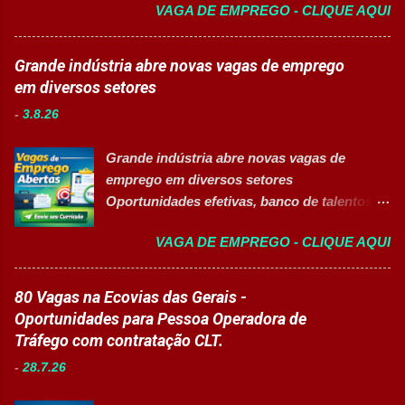
VAGA DE EMPREGO - CLIQUE AQUI
📋 Sobre a oportunidade O Mercado Envios
Manutenção II Banco de Talentos Áreas de
está com oportunidade para Auxiliar de
atuação Produção Industrial. Logística.
Logística . A empresa busca profissionais
Grande indústria abre novas vagas de emprego
Almoxarifado. Projetos. Engenharia.
comprometidos, organizados e que desejam
em diversos setores
Manutenção Industrial. Operações. Banco de
crescer em um ambiente inovador,
Talentos. Perfil buscado Comprometimento.
-
3.8.26
colaborativo e focado em excelência
Org...
operacional. 💼 Principais atividades
Grande indústria abre novas vagas de
Receber produtos no centro de distribuição;
emprego em diversos setores
Embalar e etiquetar mercadorias; Conferir
Oportunidades efetivas, banco de talentos e
documentos, registros e embalagens;
vagas exclusivas para Pessoas com
Garantir a qualidade dos processos
VAGA DE EMPREGO - CLIQUE AQUI
Deficiência (PcD) 👉 CANDIDATAR AGORA
logísticos; Contribuir com melhorias na
Sobre as oportunidades Uma das maiores
operação; Atuar em equipe para garantir
indústrias do setor de calçados e bens de
80 Vagas na Ecovias das Gerais -
agilidade nas entregas. ✅ Requisitos Ensino
consumo está com novas oportunidades de
Oportunidades para Pessoa Operadora de
Fundamental completo; Não é necessário
emprego abertas para profissionais de
Tráfego com contratação CLT.
possuir experiência anterior; Perfil
diferentes áreas e níveis de experiência. Há
organizado e proativo; Facilidade para
-
28.7.26
vagas efetivas, banco de talentos e
trabalhar em equipe; Interesse em aprender
oportunidades exclusivas para Pessoas com
e crescer profissionalmente. 💰