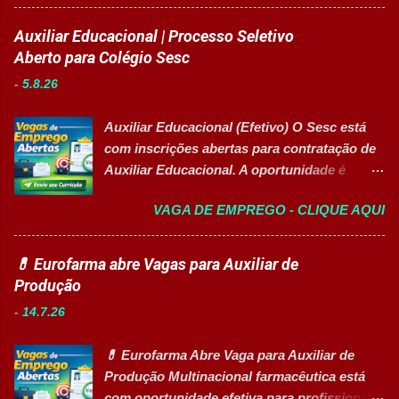
maiores hospitais da região está com novas
atendimento aos colaboradores. Dar suporte
vagas abertas para contratação em
Auxiliar Educacional | Processo Seletivo
às rotinas de Departamento Pessoal.
diferentes setores. As oportunidades
Aberto para Colégio Sesc
Acompanhar e controlar benefícios.
contemplam profissionais de diversos níveis
Organizar e controlar arquivos do setor.
-
5.8.26
de escolaridade, além de vagas para estágio,
Auxiliar na melhoria dos processos internos
jovem aprendiz e pessoas com deficiência
de RH. Executar demais atividades
Auxiliar Educacional (Efetivo) O Sesc está
(PcD). As vagas oferecem oportunidades de
administrativas da área. Requisitos 18 anos
com inscrições abertas para contratação de
desenvolvimento profissional em um
completos. Ensino médio completo ...
Auxiliar Educacional. A oportunidade é
ambiente hospitalar estruturado, com
destinada a estudantes do ensino superior
atuação em áreas administrativas,
VAGA DE EMPREGO - CLIQUE AQUI
nas áreas da educação que desejam atuar
assistenciais, operacionais e de apoio. Vagas
em ambiente escolar, apoiando professores
abertas Auxiliar de Cozinha Técnico de
e estudantes. 👉 CANDIDATAR-SE AGORA
💊 Eurofarma abre Vagas para Auxiliar de
Enfermagem Enfermeiro Vigia (Modalidade
Resumo da vaga Cargo: Auxiliar
Produção
Intermitente) Assistente Administrativo I
Educacional Empresa: Sesc Tipo de
(Exclusiva PcD) Auxiliar de Faturamento
-
14.7.26
contratação: Efetivo (CLT) Modelo de
(Exclusiva PcD) Jovem Aprendiz Arquivista
trabalho: Presencial Inscrições até: 11 de
(Exclusiva PcD) Terapeuta Ocupacional
💊 Eurofarma Abre Vaga para Auxiliar de
agosto de 2026 Vaga inclusiva para Pessoas
Atendente de Copa Estagiário Técnico ...
Produção Multinacional farmacêutica está
com Deficiência (PcD). Principais atividades
com oportunidade efetiva para profissionais