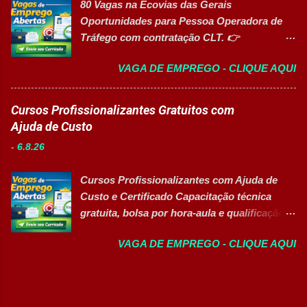
80 Vagas na Ecovias das Gerais
Deficiência (PcD), permitindo que
Remuneração Salário total podend...
Oportunidades para Pessoa Operadora de
profissionais encontrem posições
Tráfego com contratação CLT. 👉
compatíveis com seus perfis e objetivos de
CANDIDATAR AGORA Sobre a oportunidade
carreira. Vagas disponíveis Auxiliar de
VAGA DE EMPREGO - CLIQUE AQUI
A Ecovias das Gerais está com 80
Ferramentaria Coordenador(a) de Qualidade
oportunidades de emprego para o cargo de
Laboratorista Operador de Produção
Pessoa Operadora de Tráfego . As vagas são
Cursos Profissionalizantes Gratuitos com
Supervisor de Manutenção Industrial
destinadas a profissionais com CNH nas
Ajuda de Custo
Gerente de Operações CD Operador de
categorias B, C, D ou E , para atuação nas
Centro de Distribuição (Banco de Talentos)
-
6.8.26
operações rodoviárias da concessionária. A
Operador Líder CD (Banco de Talentos)
contratação é em regime CLT e a empresa
Operador de Empilhadeiras (Banco de
Cursos Profissionalizantes com Ajuda de
oferece benefícios competitivos, além de
Talentos) Conferente de Centro de Dist...
Custo e Certificado Capacitação técnica
oportunidades de desenvolvimento
gratuita, bolsa por hora-aula e qualificação
profissional. Principais atividades Realizar
para o mercado de trabalho 👉 GARANTIR
inspeções e rondas operacionais na rodovia.
VAGA DE EMPREGO - CLIQUE AQUI
MINHA VAGA Sobre o Programa de
Monitorar as condições da pista e da
Qualificação Estão abertas as inscrições
infraestrutura. Registrar ocorrências junto
para programas de formação
ao Centro de Controle Operacional (CCO).
profissionalizante voltados para o
Prestar atendimento aos usuários da