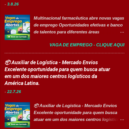
Auxiliar no setup e abastecimento das linhas
-
3.8.26
inclusiva para Pessoas com Deficiência
produtivas; ✅ Conferir materiais recebidos e
(PcD) Principais atividades Preparar e
realizar devoluções quand...
Multinacional farmacêutica abre novas vagas
abastecer materiais para as linhas de
de emprego Oportunidades efetivas e banco
produção. Separar produtos e insumos
de talentos para diferentes áreas
utilizados na fabricação. Realizar paletização
profissionais 👉 CANDIDATAR AGORA
dos produtos acabados. Organizar e manter
VAGA DE EMPREGO - CLIQUE AQUI
Sobre as oportunidades Uma das maiores
o ambiente de trabalho limpo. Auxiliar
multinacionais farmacêuticas do Brasil está
operadores nas atividades produtivas.
com novas oportunidades abertas para
📦 Auxiliar de Logística - Mercado Envios
Comunicar anormalidades nos
profissionais que desejam atuar em um
Excelente oportunidade para quem busca atuar
equipamentos à manutenção. Cumprir
ambiente inovador, colaborativo e voltado
em um dos maiores centros logísticos da
normas de segurança do trabalho. Executar
para o desenvolvimento de pessoas. As
América Latina.
limpeza de equipamentos e da área
vagas contemplam áreas industriais,
produtiva. Requisitos Ensino Médio
-
22.7.26
logística, manutenção, projetos e banco de
completo. Disponibilidade para trab...
talentos, oferecendo oportunidades para
📦 Auxiliar de Logística - Mercado Envios
profissionais com diferentes perfis e níveis
Excelente oportunidade para quem busca
de experiência. Vagas disponíveis Analista
atuar em um dos maiores centros logísticos
de Projetos Pleno Auxiliar de Almoxarifado
da América Latina. 🚀 CANDIDATAR AGORA
Auxiliar de Produção Eletricista de