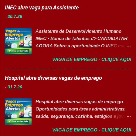
INEC abre vaga para Assistente
-
30.7.26
Assistente de Desenvolvimento Humano
INEC • Banco de Talentos 👉 CANDIDATAR
AGORA Sobre a oportunidade O INEC está
com inscrições abertas para o Banco de
VAGA DE EMPREGO - CLIQUE AQUI
Talentos da função de Assistente de
Desenvolvimento Humano . O profissional
dará suporte às atividades de Recursos
Hospital abre diversas vagas de emprego
Humanos, recrutamento e seleção,
-
31.7.26
administração de pessoal e atendimento aos
colaboradores. A oportunidade é ideal para
Hospital abre diversas vagas de emprego
profissionais organizados, comunicativos e
Oportunidades para áreas administrativas,
que desejam desenvolver carreira na área de
saúde, segurança, cozinha, estágios e jovem
Gestão de Pessoas. Salário R$ 2.236,38
aprendiz 👉 CANDIDATAR AGORA Confira
Principais atividades Apoiar os processos de
VAGA DE EMPREGO - CLIQUE AQUI
as oportunidades disponíveis Um dos
recrutamento e seleção. Realizar