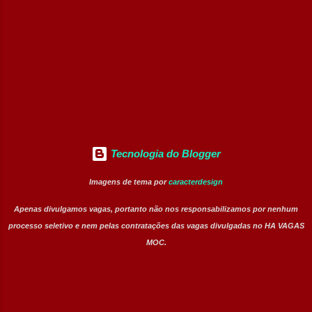
Intermitente) Assistente Administrativo I
(Exclusiva PcD) Auxiliar de Faturamento
(Exclusiva PcD) Jovem Aprendiz Arquivista
(Exclusiva PcD) Terapeuta Ocupacional
Atendente de Copa Estagiário Técnico ...
Tecnologia do Blogger
Imagens de tema por
caracterdesign
Apenas divulgamos vagas, portanto não nos responsabilizamos por nenhum
processo seletivo e nem pelas contratações das vagas divulgadas no HA VAGAS
MOC.