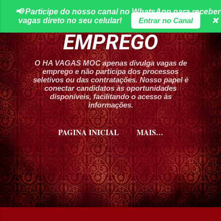
📢 Participe do nosso canal no WhatsApp para receber
Pular para o conteúdo principal
HA VAGAS DE
vagas direto no seu celular!
Entrar no Canal
❌
EMPREGO
O HA VAGAS MOC apenas divulga vagas de
emprego e não participa dos processos
seletivos ou das contratações. Nosso papel é
conectar candidatos às oportunidades
disponíveis, facilitando o acesso às
informações.
PAGINA INICIAL
MAIS…
CURSOS HA VAGAS MOC