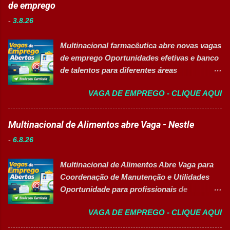
profissionalizante voltados para o
de emprego
preparação de materiais; ✅ Apoiar a limpeza
desenvolvimento de carreiras e capacitação
técnica das áreas produtivas; ✅ Preencher e
-
3.8.26
técnica em setores estratégicos do mercado.
conferir documentos de produção; ✅
Além do aprendizado prático e da
Auxiliar no setup e abastecimento das linhas
Multinacional farmacêutica abre novas vagas
certificação reconhecida, os participantes
produtivas; ✅ Conferir materiais recebidos e
de emprego Oportunidades efetivas e banco
contam com uma ajuda de custo calculada
realizar devoluções quand...
de talentos para diferentes áreas
em R$ 6,00 por hora-aula frequentada , ideal
profissionais 👉 CANDIDATAR AGORA
para apoiar o desenvolvimento do aluno
VAGA DE EMPREGO - CLIQUE AQUI
Sobre as oportunidades Uma das maiores
durante todo o período de estudos. Opções
multinacionais farmacêuticas do Brasil está
de Formação Disponíveis Aperfeiçoamento
com novas oportunidades abertas para
Multinacional de Alimentos abre Vaga - Nestle
em Gestão e Serviços de Gastronomia
profissionais que desejam atuar em um
(Turma Vespertina) Aperfeiçoamento em
-
6.8.26
ambiente inovador, colaborativo e voltado
Gestão e Serviços de Gastronomia (Turma
para o desenvolvimento de pessoas. As
Noturna) Estratégia de Vendas e
Multinacional de Alimentos Abre Vaga para
vagas contemplam áreas industriais,
Performance Comercial (Turma Vespertina)
Coordenação de Manutenção e Utilidades
logística, manutenção, projetos e banco de
Estrutura e Horários das Turmas
Oportunidade para profissionais de
talentos, oferecendo oportunidades para
Gastronomia (Tarde): Aulas de 13h...
Engenharia com foco em liderança, projetos
profissionais com diferentes perfis e níveis
VAGA DE EMPREGO - CLIQUE AQUI
e excelência operacional 👉 CANDIDATAR-
de experiência. Vagas disponíveis Analista
SE AGORA Sobre a Posição Líder mundial