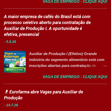
VAGA DE EMPREGO - CLIQUE AQUI
nas áreas da educação que desejam atuar
em ambiente escolar, apoiando professores
e estudantes. 👉 CANDIDATAR-SE AGORA
A maior empresa de cafés do Brasil está com
Resumo da vaga Cargo: Auxiliar
processo seletivo aberto para contratação de
Educacional Empresa: Sesc Tipo de
Auxiliar de Produção I. A oportunidade é
contratação: Efetivo (CLT) Modelo de
efetiva, presencial
trabalho: Presencial Inscrições até: 11 de
-
5.8.26
agosto de 2026 Vaga inclusiva para Pessoas
com Deficiência (PcD). Principais atividades
Auxiliar de Produção I (Efetivo) Grande
Apoiar professores durante atividades
indústria do segmento alimentício está com
pedagógicas. Auxiliar estudantes em
inscrições abertas para contratação de
projetos educacionais. Dar suporte em
Auxiliar de Produção I 👉 CANDIDATAR-SE
atividades recreativas e lúdicas.
VAGA DE EMPREGO - CLIQUE AQUI
AGORA Resumo da vaga Cargo: Auxiliar de
Disponibilizar materiais utilizados nas
Produção I Empresa: Grupo 3Corações Tipo
atividades. Monitorar estudantes durante
de contratação: Efetivo (CLT) Modelo de
💊 Eurofarma abre Vagas para Auxiliar de
aulas e recreios. Contribuir para um
trabalho: Presencial Inscrições até: 10 de
Produção
ambiente escolar organizado e seguro.
agosto de 2026 Acessibilidade: Vaga
Acompanhar contratos quando designado
-
14.7.26
inclusiva para Pessoas com Deficiência
pela liderança. Apoiar diversas ações