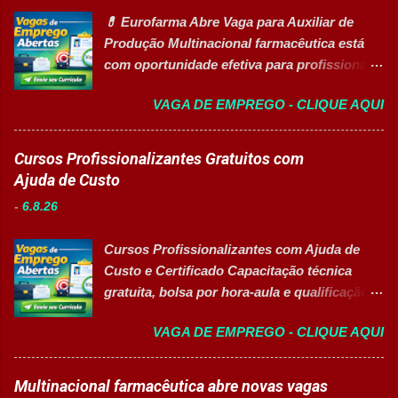
(PcD) Principais atividades Preparar e
educacionais desenvolv...
💊 Eurofarma Abre Vaga para Auxiliar de
abastecer materiais para as linhas de
Produção Multinacional farmacêutica está
produção. Separar produtos e insumos
com oportunidade efetiva para profissionais
utilizados na fabricação. Realizar paletização
do setor industrial, incluindo Pessoas com
dos produtos acabados. Organizar e manter
VAGA DE EMPREGO - CLIQUE AQUI
Deficiência (PcD). 🏢 Sobre a Eurofarma
o ambiente de trabalho limpo. Auxiliar
Com mais de 50 anos de história , a
operadores nas atividades produtivas.
Eurofarma é uma multinacional brasileira
Cursos Profissionalizantes Gratuitos com
Comunicar anormalidades nos
presente em 22 países , reconhecida pela
Ajuda de Custo
equipamentos à manutenção. Cumprir
inovação, qualidade e compromisso com o
normas de segurança do trabalho. Executar
-
6.8.26
acesso à saúde. A empresa conta com mais
limpeza de equipamentos e da área
de 11 mil colaboradores e figura entre as
produtiva. Requisitos Ensino Médio
Cursos Profissionalizantes com Ajuda de
melhores empresas para trabalhar,
completo. Disponibilidade para trab...
Custo e Certificado Capacitação técnica
oferecendo oportunidades de crescimento,
gratuita, bolsa por hora-aula e qualificação
desenvolvimento profissional e um ambiente
para o mercado de trabalho 👉 GARANTIR
voltado para diversidade e inclusão. 👉
VAGA DE EMPREGO - CLIQUE AQUI
MINHA VAGA Sobre o Programa de
CANDIDATAR-SE AGORA 📋 Principais
Qualificação Estão abertas as inscrições
Atividades ✅ Auxiliar nas atividades de
para programas de formação
Multinacional farmacêutica abre novas vagas
embalagem, envase, manipulação e