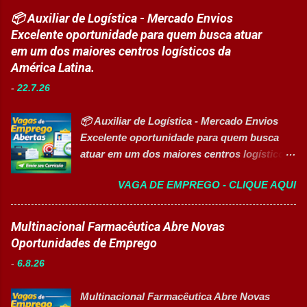
de Projetos Pleno Auxiliar de Almoxarifado
no segmento de alimentos e bebidas busca
📦 Auxiliar de Logística - Mercado Envios
Auxiliar de Produção Eletricista de
profissional qualificado para coordenar as
Excelente oportunidade para quem busca atuar
Manutenção II Banco de Talentos Áreas de
áreas de Manutenção e Utilidades em sua
em um dos maiores centros logísticos da
atuação Produção Industrial. Logística.
unidade fabril. A posição tem como foco
América Latina.
Almoxarifado. Projetos. Engenharia.
garantir a alta eficiência e confiabilidade dos
Manutenção Industrial. Operações. Banco de
-
22.7.26
equipamentos, a gestão otimizada de
Talentos. Perfil buscado Comprometimento.
recursos energéticos e a liderança
Org...
📦 Auxiliar de Logística - Mercado Envios
estratégica em projetos de melhoria
Excelente oportunidade para quem busca
contínua da planta industrial. Principais
atuar em um dos maiores centros logísticos
Responsabilidades Assegurar a manutenção
da América Latina. 🚀 CANDIDATAR AGORA
eficiente dos equipamentos das áreas de
VAGA DE EMPREGO - CLIQUE AQUI
📋 Sobre a oportunidade O Mercado Envios
utilidades, elétrica e setores auxiliares.
está com oportunidade para Auxiliar de
Identificar oportunidades de melhoria
Logística . A empresa busca profissionais
Multinacional Farmacêutica Abre Novas
contínua nos processos e no consumo de
comprometidos, organizados e que desejam
Oportunidades de Emprego
recursos energéticos. Garantir a
crescer em um ambiente inovador,
disponibilidade e alta confiabilidade
-
6.8.26
colaborativo e focado em excelência
operacional dos processos industriais.
operacional. 💼 Principais atividades
Liderar a gestão da ...
Multinacional Farmacêutica Abre Novas
Receber produtos no centro de distribuição;