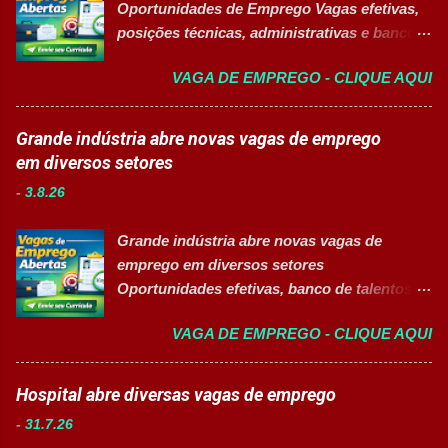
Oportunidades de Emprego Vagas efetivas,
Embalar e etiquetar mercadorias; Conferir
posições técnicas, administrativas e banco
documentos, registros e embalagens;
de talentos em grande grupo industrial 👉
Garantir a qualidade dos processos
VAGA DE EMPREGO - CLIQUE AQUI
CANDIDATAR-SE AGORA Sobre as
logísticos; Contribuir com melhorias na
Oportunidades Uma das maiores empresas
operação; Atuar em equipe para garantir
do setor farmacêutico e de saúde está com
Grande indústria abre novas vagas de emprego
agilidade nas entregas. ✅ Requisitos Ensino
processo seletivo aberto para contratação
em diversos setores
Fundamental completo; Não é necessário
de profissionais em diversas áreas de
possuir experiência anterior; Perfil
-
3.8.26
atuação, oferecendo desenvolvimento
organizado e proativo; Facilidade para
profissional, inovação e excelência
trabalhar em equipe; Interesse em aprender
Grande indústria abre novas vagas de
operacional. Estão disponíveis cargos de
e crescer profissionalmente. 💰
emprego em diversos setores
nível operacional, técnico, administrativo e
Remuneração Salário total podend...
Oportunidades efetivas, banco de talentos e
de gestão, além de opções de cadastro em
vagas exclusivas para Pessoas com
banco de talentos para futuras
VAGA DE EMPREGO - CLIQUE AQUI
Deficiência (PcD) 👉 CANDIDATAR AGORA
oportunidades de carreira. Vagas
Sobre as oportunidades Uma das maiores
Disponíveis Analista de Projetos Pleno
indústrias do setor de calçados e bens de
Hospital abre diversas vagas de emprego
Auxiliar de Almoxarifado OEA Auxiliar de
consumo está com novas oportunidades de
Produção Eletricista de Manutenção II
-
31.7.26
emprego abertas para profissionais de
Gerente Executivo de Engenharia Oficial de