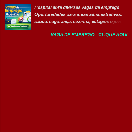
diferentes áreas e níveis de experiência. Há
Cozinha Banco de Talentos - Auxiliar de
Hospital abre diversas vagas de emprego
vagas efetivas, banco de talentos e
Produção (Alimentos) Banco de Talentos -
Oportunidades para áreas administrativas,
oportunidades exclusivas para Pessoas com
Oportunidades Gerais Áreas de Atuação
saúde, segurança, cozinha, estágios e jovem
Deficiência (PcD), permitindo que
Produção In...
aprendiz 👉 CANDIDATAR AGORA Confira
profissionais encontrem posições
VAGA DE EMPREGO - CLIQUE AQUI
as oportunidades disponíveis Um dos
compatíveis com seus perfis e objetivos de
maiores hospitais da região está com novas
carreira. Vagas disponíveis Auxiliar de
vagas abertas para contratação em
Ferramentaria Coordenador(a) de Qualidade
diferentes setores. As oportunidades
Laboratorista Operador de Produção
contemplam profissionais de diversos níveis
Supervisor de Manutenção Industrial
de escolaridade, além de vagas para estágio,
Gerente de Operações CD Operador de
jovem aprendiz e pessoas com deficiência
Centro de Distribuição (Banco de Talentos)
(PcD). As vagas oferecem oportunidades de
Operador Líder CD (Banco de Talentos)
desenvolvimento profissional em um
Operador de Empilhadeiras (Banco de
ambiente hospitalar estruturado, com
Talentos) Conferente de Centro de Dist...
atuação em áreas administrativas,
assistenciais, operacionais e de apoio. Vagas
abertas Auxiliar de Cozinha Técnico de
Enfermagem Enfermeiro Vigia (Modalidade