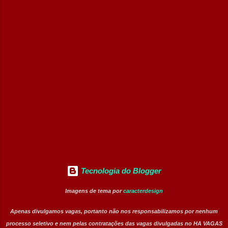
focado no desenvolvimento de habilidades
comerciais, atendimento ao cliente e rotinas
operacionais. Resumo das Posições Cargo:
Jovem Aprendiz Vagas Disponíveis: 10
posições Modelo de Trabalho: Presencial
Tipo de Contratação: Efetivo (CLT /
Aprendizagem) Nível Operacional:
Atendimento, Negociação e Rotinas
Administrativas Principais Atividades e
Aprendizados Desenvolvimento de técnicas
de comunicação e...
Tecnologia do Blogger
Imagens de tema por
caracterdesign
Apenas divulgamos vagas, portanto não nos responsabilizamos por nenhum
processo seletivo e nem pelas contratações das vagas divulgadas no HA VAGAS