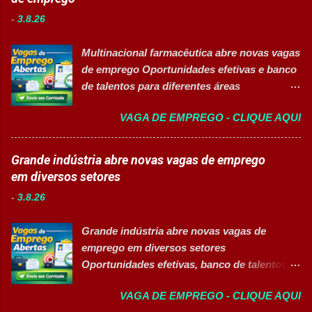
inovação, qualidade e compromisso com o
normas de segurança do trabalho. Executar
-
3.8.26
acesso à saúde. A empresa conta com mais
limpeza de equipamentos e da área
de 11 mil colaboradores e figura entre as
produtiva. Requisitos Ensino Médio
Multinacional farmacêutica abre novas vagas
melhores empresas para trabalhar,
completo. Disponibilidade para trab...
de emprego Oportunidades efetivas e banco
oferecendo oportunidades de crescimento,
de talentos para diferentes áreas
desenvolvimento profissional e um ambiente
profissionais 👉 CANDIDATAR AGORA
voltado para diversidade e inclusão. 👉
VAGA DE EMPREGO - CLIQUE AQUI
Sobre as oportunidades Uma das maiores
CANDIDATAR-SE AGORA 📋 Principais
multinacionais farmacêuticas do Brasil está
Atividades ✅ Auxiliar nas atividades de
com novas oportunidades abertas para
Grande indústria abre novas vagas de emprego
embalagem, envase, manipulação e
profissionais que desejam atuar em um
em diversos setores
preparação de materiais; ✅ Apoiar a limpeza
ambiente inovador, colaborativo e voltado
técnica das áreas produtivas; ✅ Preencher e
-
3.8.26
para o desenvolvimento de pessoas. As
conferir documentos de produção; ✅
vagas contemplam áreas industriais,
Auxiliar no setup e abastecimento das linhas
Grande indústria abre novas vagas de
logística, manutenção, projetos e banco de
produtivas; ✅ Conferir materiais recebidos e
emprego em diversos setores
talentos, oferecendo oportunidades para
realizar devoluções quand...
Oportunidades efetivas, banco de talentos e
profissionais com diferentes perfis e níveis
vagas exclusivas para Pessoas com
de experiência. Vagas disponíveis Analista
VAGA DE EMPREGO - CLIQUE AQUI
Deficiência (PcD) 👉 CANDIDATAR AGORA
de Projetos Pleno Auxiliar de Almoxarifado