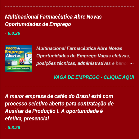
Disponibilizar materiais utilizados nas
está com oportunidade para Auxiliar de
atividades. Monitorar estudantes durante
Logística . A empresa busca profissionais
Multinacional Farmacêutica Abre Novas
aulas e recreios. Contribuir para um
comprometidos, organizados e que desejam
Oportunidades de Emprego
ambiente escolar organizado e seguro.
crescer em um ambiente inovador,
Acompanhar contratos quando designado
-
6.8.26
colaborativo e focado em excelência
pela liderança. Apoiar diversas ações
operacional. 💼 Principais atividades
educacionais desenvolv...
Multinacional Farmacêutica Abre Novas
Receber produtos no centro de distribuição;
Oportunidades de Emprego Vagas efetivas,
Embalar e etiquetar mercadorias; Conferir
posições técnicas, administrativas e banco
documentos, registros e embalagens;
de talentos em grande grupo industrial 👉
Garantir a qualidade dos processos
VAGA DE EMPREGO - CLIQUE AQUI
CANDIDATAR-SE AGORA Sobre as
logísticos; Contribuir com melhorias na
Oportunidades Uma das maiores empresas
operação; Atuar em equipe para garantir
do setor farmacêutico e de saúde está com
A maior empresa de cafés do Brasil está com
agilidade nas entregas. ✅ Requisitos Ensino
processo seletivo aberto para contratação
processo seletivo aberto para contratação de
Fundamental completo; Não é necessário
de profissionais em diversas áreas de
Auxiliar de Produção I. A oportunidade é
possuir experiência anterior; Perfil
atuação, oferecendo desenvolvimento
efetiva, presencial
organizado e proativo; Facilidade para
profissional, inovação e excelência
trabalhar em equipe; Interesse em aprender
-
5.8.26
operacional. Estão disponíveis cargos de
e crescer profissionalmente. 💰
nível operacional, técnico, administrativo e