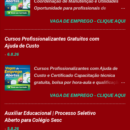
Coordenação de Manutenção e Utilidades
Oportunidade para profissionais de
Engenharia com foco em liderança, projetos
VAGA DE EMPREGO - CLIQUE AQUI
e excelência operacional 👉 CANDIDATAR-
SE AGORA Sobre a Posição Líder mundial
no segmento de alimentos e bebidas busca
Cursos Profissionalizantes Gratuitos com
profissional qualificado para coordenar as
Ajuda de Custo
áreas de Manutenção e Utilidades em sua
-
6.8.26
unidade fabril. A posição tem como foco
garantir a alta eficiência e confiabilidade dos
Cursos Profissionalizantes com Ajuda de
equipamentos, a gestão otimizada de
Custo e Certificado Capacitação técnica
recursos energéticos e a liderança
gratuita, bolsa por hora-aula e qualificação
estratégica em projetos de melhoria
para o mercado de trabalho 👉 GARANTIR
contínua da planta industrial. Principais
VAGA DE EMPREGO - CLIQUE AQUI
MINHA VAGA Sobre o Programa de
Responsabilidades Assegurar a manutenção
Qualificação Estão abertas as inscrições
eficiente dos equipamentos das áreas de
para programas de formação
Auxiliar Educacional | Processo Seletivo
utilidades, elétrica e setores auxiliares.
profissionalizante voltados para o
Aberto para Colégio Sesc
Identificar oportunidades de melhoria
desenvolvimento de carreiras e capacitação
contínua nos processos e no consumo de
-
5.8.26