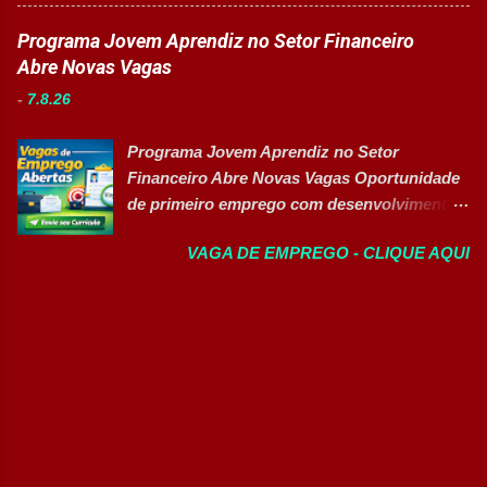
Sobre as oportunidades Uma das maiores
Auxiliar de Produção Eletricista de
indústrias do setor de calçados e bens de
Programa Jovem Aprendiz no Setor Financeiro
Manutenção II Banco de Talentos Áreas de
consumo está com novas oportunidades de
Abre Novas Vagas
atuação Produção Industrial. Logística.
emprego abertas para profissionais de
Almoxarifado. Projetos. Engenharia.
-
7.8.26
diferentes áreas e níveis de experiência. Há
Manutenção Industrial. Operações. Banco de
vagas efetivas, banco de talentos e
Talentos. Perfil buscado Comprometimento.
Programa Jovem Aprendiz no Setor
oportunidades exclusivas para Pessoas com
Org...
Financeiro Abre Novas Vagas Oportunidade
Deficiência (PcD), permitindo que
de primeiro emprego com desenvolvimento
profissionais encontrem posições
profissional, treinamento prático e pacote de
compatíveis com seus perfis e objetivos de
VAGA DE EMPREGO - CLIQUE AQUI
benefícios 👉 CANDIDATAR-SE AGORA
carreira. Vagas disponíveis Auxiliar de
Sobre a Oportunidade Grande empresa
Ferramentaria Coordenador(a) de Qualidade
parceira de renomado grupo financeiro está
Laboratorista Operador de Produção
com processo seletivo aberto para a
Supervisor de Manutenção Industrial
contratação de novos talentos através do
Gerente de Operações CD Operador de
Programa Jovem Aprendiz. A oportunidade é
Centro de Distribuição (Banco de Talentos)
voltada para quem busca o primeiro
Operador Líder CD (Banco de Talentos)
emprego e deseja iniciar sua trajetória
Operador de Empilhadeiras (Banco de
profissional em um ambiente dinâmico,
Talentos) Conferente de Centro de Dist...