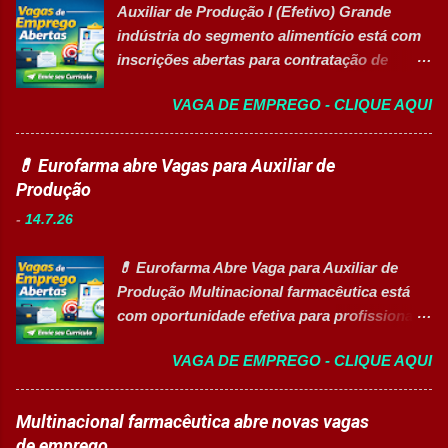
Remuneração Salário total podend...
Auxiliar de Produção I (Efetivo) Grande
de gestão, além de opções de cadastro em
indústria do segmento alimentício está com
banco de talentos para futuras
inscrições abertas para contratação de
oportunidades de carreira. Vagas
Auxiliar de Produção I 👉 CANDIDATAR-SE
Disponíveis Analista de Projetos Pleno
VAGA DE EMPREGO - CLIQUE AQUI
AGORA Resumo da vaga Cargo: Auxiliar de
Auxiliar de Almoxarifado OEA Auxiliar de
Produção I Empresa: Grupo 3Corações Tipo
Produção Eletricista de Manutenção II
de contratação: Efetivo (CLT) Modelo de
💊 Eurofarma abre Vagas para Auxiliar de
Gerente Executivo de Engenharia Oficial de
trabalho: Presencial Inscrições até: 10 de
Produção
Cozinha Banco de Talentos - Auxiliar de
agosto de 2026 Acessibilidade: Vaga
Produção (Alimentos) Banco de Talentos -
-
14.7.26
inclusiva para Pessoas com Deficiência
Oportunidades Gerais Áreas de Atuação
(PcD) Principais atividades Preparar e
Produção In...
💊 Eurofarma Abre Vaga para Auxiliar de
abastecer materiais para as linhas de
Produção Multinacional farmacêutica está
produção. Separar produtos e insumos
com oportunidade efetiva para profissionais
utilizados na fabricação. Realizar paletização
do setor industrial, incluindo Pessoas com
dos produtos acabados. Organizar e manter
VAGA DE EMPREGO - CLIQUE AQUI
Deficiência (PcD). 🏢 Sobre a Eurofarma
o ambiente de trabalho limpo. Auxiliar
Com mais de 50 anos de história , a
operadores nas atividades produtivas.
Eurofarma é uma multinacional brasileira
Multinacional farmacêutica abre novas vagas
Comunicar anormalidades nos
presente em 22 países , reconhecida pela
de emprego
equipamentos à manutenção. Cumprir