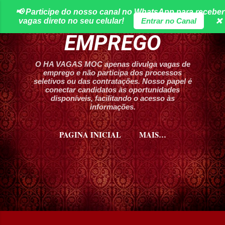
📢 Participe do nosso canal no WhatsApp para receber
Pular para o conteúdo principal
HA VAGAS DE
vagas direto no seu celular!
Entrar no Canal
❌
EMPREGO
O HA VAGAS MOC apenas divulga vagas de
emprego e não participa dos processos
seletivos ou das contratações. Nosso papel é
conectar candidatos às oportunidades
disponíveis, facilitando o acesso às
informações.
PAGINA INICIAL
MAIS…
CURSOS HA VAGAS MOC