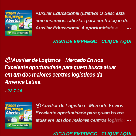
técnica em setores estratégicos do mercado.
recursos energéticos. Garantir a
Além do aprendizado prático e da
disponibilidade e alta confiabilidade
Auxiliar Educacional (Efetivo) O Sesc está
certificação reconhecida, os participantes
operacional dos processos industriais.
com inscrições abertas para contratação de
contam com uma ajuda de custo calculada
Liderar a gestão da ...
Auxiliar Educacional. A oportunidade é
em R$ 6,00 por hora-aula frequentada , ideal
destinada a estudantes do ensino superior
para apoiar o desenvolvimento do aluno
VAGA DE EMPREGO - CLIQUE AQUI
nas áreas da educação que desejam atuar
durante todo o período de estudos. Opções
em ambiente escolar, apoiando professores
de Formação Disponíveis Aperfeiçoamento
e estudantes. 👉 CANDIDATAR-SE AGORA
📦 Auxiliar de Logística - Mercado Envios
em Gestão e Serviços de Gastronomia
Resumo da vaga Cargo: Auxiliar
Excelente oportunidade para quem busca atuar
(Turma Vespertina) Aperfeiçoamento em
Educacional Empresa: Sesc Tipo de
em um dos maiores centros logísticos da
Gestão e Serviços de Gastronomia (Turma
contratação: Efetivo (CLT) Modelo de
América Latina.
Noturna) Estratégia de Vendas e
trabalho: Presencial Inscrições até: 11 de
Performance Comercial (Turma Vespertina)
-
22.7.26
agosto de 2026 Vaga inclusiva para Pessoas
Estrutura e Horários das Turmas
com Deficiência (PcD). Principais atividades
Gastronomia (Tarde): Aulas de 13h...
📦 Auxiliar de Logística - Mercado Envios
Apoiar professores durante atividades
Excelente oportunidade para quem busca
pedagógicas. Auxiliar estudantes em
atuar em um dos maiores centros logísticos
projetos educacionais. Dar suporte em
da América Latina. 🚀 CANDIDATAR AGORA
atividades recreativas e lúdicas.
VAGA DE EMPREGO - CLIQUE AQUI
📋 Sobre a oportunidade O Mercado Envios