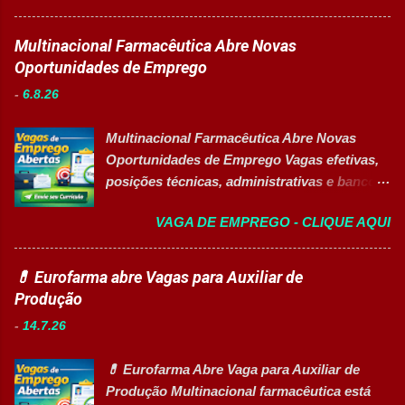
utilidades, elétrica e setores auxiliares.
Produção I Empresa: Grupo 3Corações Tipo
Identificar oportunidades de melhoria
de contratação: Efetivo (CLT) Modelo de
Multinacional Farmacêutica Abre Novas
contínua nos processos e no consumo de
trabalho: Presencial Inscrições até: 10 de
Oportunidades de Emprego
recursos energéticos. Garantir a
agosto de 2026 Acessibilidade: Vaga
disponibilidade e alta confiabilidade
-
6.8.26
inclusiva para Pessoas com Deficiência
operacional dos processos industriais.
(PcD) Principais atividades Preparar e
Liderar a gestão da ...
Multinacional Farmacêutica Abre Novas
abastecer materiais para as linhas de
Oportunidades de Emprego Vagas efetivas,
produção. Separar produtos e insumos
posições técnicas, administrativas e banco
utilizados na fabricação. Realizar paletização
de talentos em grande grupo industrial 👉
dos produtos acabados. Organizar e manter
VAGA DE EMPREGO - CLIQUE AQUI
CANDIDATAR-SE AGORA Sobre as
o ambiente de trabalho limpo. Auxiliar
Oportunidades Uma das maiores empresas
operadores nas atividades produtivas.
do setor farmacêutico e de saúde está com
💊 Eurofarma abre Vagas para Auxiliar de
Comunicar anormalidades nos
processo seletivo aberto para contratação
Produção
equipamentos à manutenção. Cumprir
de profissionais em diversas áreas de
normas de segurança do trabalho. Executar
-
14.7.26
atuação, oferecendo desenvolvimento
limpeza de equipamentos e da área
profissional, inovação e excelência
produtiva. Requisitos Ensino Médio
💊 Eurofarma Abre Vaga para Auxiliar de
operacional. Estão disponíveis cargos de
completo. Disponibilidade para trab...
Produção Multinacional farmacêutica está
nível operacional, técnico, administrativo e