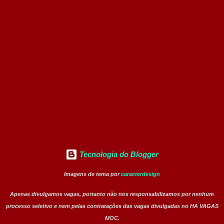
atuação em áreas administrativas,
assistenciais, operacionais e de apoio. Vagas
abertas Auxiliar de Cozinha Técnico de
Enfermagem Enfermeiro Vigia (Modalidade
Intermitente) Assistente Administrativo I
(Exclusiva PcD) Auxiliar de Faturamento
(Exclusiva PcD) Jovem Aprendiz Arquivista
(Exclusiva PcD) Terapeuta Ocupacional
Atendente de Copa Estagiário Técnico ...
Tecnologia do Blogger
Imagens de tema por
caracterdesign
Apenas divulgamos vagas, portanto não nos responsabilizamos por nenhum
processo seletivo e nem pelas contratações das vagas divulgadas no HA VAGAS
MOC.