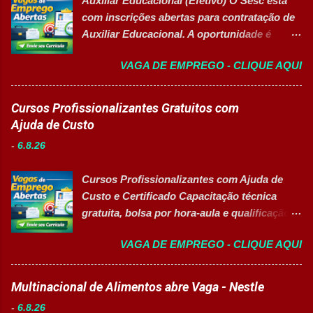
Auxiliar Educacional (Efetivo) O Sesc está
com inscrições abertas para contratação de
Auxiliar Educacional. A oportunidade é
destinada a estudantes do ensino superior
VAGA DE EMPREGO - CLIQUE AQUI
nas áreas da educação que desejam atuar
em ambiente escolar, apoiando professores
e estudantes. 👉 CANDIDATAR-SE AGORA
Cursos Profissionalizantes Gratuitos com
Resumo da vaga Cargo: Auxiliar
Ajuda de Custo
Educacional Empresa: Sesc Tipo de
-
6.8.26
contratação: Efetivo (CLT) Modelo de
trabalho: Presencial Inscrições até: 11 de
Cursos Profissionalizantes com Ajuda de
agosto de 2026 Vaga inclusiva para Pessoas
Custo e Certificado Capacitação técnica
com Deficiência (PcD). Principais atividades
gratuita, bolsa por hora-aula e qualificação
Apoiar professores durante atividades
para o mercado de trabalho 👉 GARANTIR
pedagógicas. Auxiliar estudantes em
VAGA DE EMPREGO - CLIQUE AQUI
MINHA VAGA Sobre o Programa de
projetos educacionais. Dar suporte em
Qualificação Estão abertas as inscrições
atividades recreativas e lúdicas.
para programas de formação
Multinacional de Alimentos abre Vaga - Nestle
Disponibilizar materiais utilizados nas
profissionalizante voltados para o
atividades. Monitorar estudantes durante
-
6.8.26