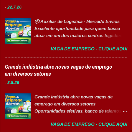
vagas contemplam áreas industriais,
Auxiliar no setup e abastecimento das linhas
-
22.7.26
logística, manutenção, projetos e banco de
produtivas; ✅ Conferir materiais recebidos e
talentos, oferecendo oportunidades para
realizar devoluções quand...
📦 Auxiliar de Logística - Mercado Envios
profissionais com diferentes perfis e níveis
Excelente oportunidade para quem busca
de experiência. Vagas disponíveis Analista
atuar em um dos maiores centros logísticos
de Projetos Pleno Auxiliar de Almoxarifado
da América Latina. 🚀 CANDIDATAR AGORA
Auxiliar de Produção Eletricista de
VAGA DE EMPREGO - CLIQUE AQUI
📋 Sobre a oportunidade O Mercado Envios
Manutenção II Banco de Talentos Áreas de
está com oportunidade para Auxiliar de
atuação Produção Industrial. Logística.
Logística . A empresa busca profissionais
Grande indústria abre novas vagas de emprego
Almoxarifado. Projetos. Engenharia.
comprometidos, organizados e que desejam
em diversos setores
Manutenção Industrial. Operações. Banco de
crescer em um ambiente inovador,
Talentos. Perfil buscado Comprometimento.
-
3.8.26
colaborativo e focado em excelência
Org...
operacional. 💼 Principais atividades
Grande indústria abre novas vagas de
Receber produtos no centro de distribuição;
emprego em diversos setores
Embalar e etiquetar mercadorias; Conferir
Oportunidades efetivas, banco de talentos e
documentos, registros e embalagens;
vagas exclusivas para Pessoas com
Garantir a qualidade dos processos
VAGA DE EMPREGO - CLIQUE AQUI
Deficiência (PcD) 👉 CANDIDATAR AGORA
logísticos; Contribuir com melhorias na