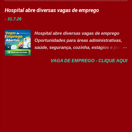
Sobre as oportunidades Uma das maiores
operação; Atuar em equipe para garantir
indústrias do setor de calçados e bens de
Hospital abre diversas vagas de emprego
agilidade nas entregas. ✅ Requisitos Ensino
consumo está com novas oportunidades de
Fundamental completo; Não é necessário
-
31.7.26
emprego abertas para profissionais de
possuir experiência anterior; Perfil
diferentes áreas e níveis de experiência. Há
organizado e proativo; Facilidade para
Hospital abre diversas vagas de emprego
vagas efetivas, banco de talentos e
trabalhar em equipe; Interesse em aprender
Oportunidades para áreas administrativas,
oportunidades exclusivas para Pessoas com
e crescer profissionalmente. 💰
saúde, segurança, cozinha, estágios e jovem
Deficiência (PcD), permitindo que
Remuneração Salário total podend...
aprendiz 👉 CANDIDATAR AGORA Confira
profissionais encontrem posições
VAGA DE EMPREGO - CLIQUE AQUI
as oportunidades disponíveis Um dos
compatíveis com seus perfis e objetivos de
maiores hospitais da região está com novas
carreira. Vagas disponíveis Auxiliar de
vagas abertas para contratação em
Ferramentaria Coordenador(a) de Qualidade
diferentes setores. As oportunidades
Laboratorista Operador de Produção
contemplam profissionais de diversos níveis
Supervisor de Manutenção Industrial
de escolaridade, além de vagas para estágio,
Gerente de Operações CD Operador de
jovem aprendiz e pessoas com deficiência
Centro de Distribuição (Banco de Talentos)
(PcD). As vagas oferecem oportunidades de
Operador Líder CD (Banco de Talentos)
desenvolvimento profissional em um
Operador de Empilhadeiras (Banco de
ambiente hospitalar estruturado, com
Talentos) Conferente de Centro de Dist...