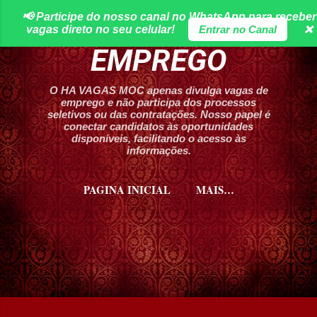
📢 Participe do nosso canal no WhatsApp para receber
Pular para o conteúdo principal
HA VAGAS DE
vagas direto no seu celular!
Entrar no Canal
❌
EMPREGO
O HA VAGAS MOC apenas divulga vagas de
emprego e não participa dos processos
seletivos ou das contratações. Nosso papel é
conectar candidatos às oportunidades
disponíveis, facilitando o acesso às
informações.
PAGINA INICIAL
MAIS…
CURSOS HA VAGAS MOC