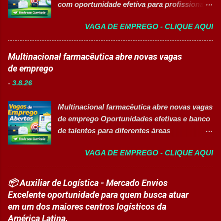
com oportunidade efetiva para profissionais
de gestão, além de opções de cadastro em
do setor industrial, incluindo Pessoas com
banco de talentos para futuras
VAGA DE EMPREGO - CLIQUE AQUI
Deficiência (PcD). 🏢 Sobre a Eurofarma
oportunidades de carreira. Vagas
Com mais de 50 anos de história , a
Disponíveis Analista de Projetos Pleno
Eurofarma é uma multinacional brasileira
Multinacional farmacêutica abre novas vagas
Auxiliar de Almoxarifado OEA Auxiliar de
presente em 22 países , reconhecida pela
de emprego
Produção Eletricista de Manutenção II
inovação, qualidade e compromisso com o
Gerente Executivo de Engenharia Oficial de
-
3.8.26
acesso à saúde. A empresa conta com mais
Cozinha Banco de Talentos - Auxiliar de
de 11 mil colaboradores e figura entre as
Produção (Alimentos) Banco de Talentos -
Multinacional farmacêutica abre novas vagas
melhores empresas para trabalhar,
Oportunidades Gerais Áreas de Atuação
de emprego Oportunidades efetivas e banco
oferecendo oportunidades de crescimento,
Produção In...
de talentos para diferentes áreas
desenvolvimento profissional e um ambiente
profissionais 👉 CANDIDATAR AGORA
voltado para diversidade e inclusão. 👉
VAGA DE EMPREGO - CLIQUE AQUI
Sobre as oportunidades Uma das maiores
CANDIDATAR-SE AGORA 📋 Principais
multinacionais farmacêuticas do Brasil está
Atividades ✅ Auxiliar nas atividades de
com novas oportunidades abertas para
📦 Auxiliar de Logística - Mercado Envios
embalagem, envase, manipulação e
profissionais que desejam atuar em um
Excelente oportunidade para quem busca atuar
preparação de materiais; ✅ Apoiar a limpeza
ambiente inovador, colaborativo e voltado
em um dos maiores centros logísticos da
técnica das áreas produtivas; ✅ Preencher e
para o desenvolvimento de pessoas. As
América Latina.
conferir documentos de produção; ✅