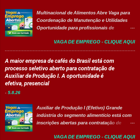
desenvolvimento de carreiras e capacitação
aulas e recreios. Contribuir para um
técnica em setores estratégicos do mercado.
ambiente escolar organizado e seguro.
Multinacional de Alimentos Abre Vaga para
Além do aprendizado prático e da
Acompanhar contratos quando designado
Coordenação de Manutenção e Utilidades
certificação reconhecida, os participantes
pela liderança. Apoiar diversas ações
Oportunidade para profissionais de
contam com uma ajuda de custo calculada
educacionais desenvolv...
Engenharia com foco em liderança, projetos
em R$ 6,00 por hora-aula frequentada , ideal
VAGA DE EMPREGO - CLIQUE AQUI
e excelência operacional 👉 CANDIDATAR-
para apoiar o desenvolvimento do aluno
SE AGORA Sobre a Posição Líder mundial
durante todo o período de estudos. Opções
no segmento de alimentos e bebidas busca
A maior empresa de cafés do Brasil está com
de Formação Disponíveis Aperfeiçoamento
profissional qualificado para coordenar as
processo seletivo aberto para contratação de
em Gestão e Serviços de Gastronomia
áreas de Manutenção e Utilidades em sua
Auxiliar de Produção I. A oportunidade é
(Turma Vespertina) Aperfeiçoamento em
unidade fabril. A posição tem como foco
efetiva, presencial
Gestão e Serviços de Gastronomia (Turma
garantir a alta eficiência e confiabilidade dos
Noturna) Estratégia de Vendas e
-
5.8.26
equipamentos, a gestão otimizada de
Performance Comercial (Turma Vespertina)
recursos energéticos e a liderança
Estrutura e Horários das Turmas
Auxiliar de Produção I (Efetivo) Grande
estratégica em projetos de melhoria
Gastronomia (Tarde): Aulas de 13h...
indústria do segmento alimentício está com
contínua da planta industrial. Principais
inscrições abertas para contratação de
Responsabilidades Assegurar a manutenção
Auxiliar de Produção I 👉 CANDIDATAR-SE
eficiente dos equipamentos das áreas de
VAGA DE EMPREGO - CLIQUE AQUI
AGORA Resumo da vaga Cargo: Auxiliar de