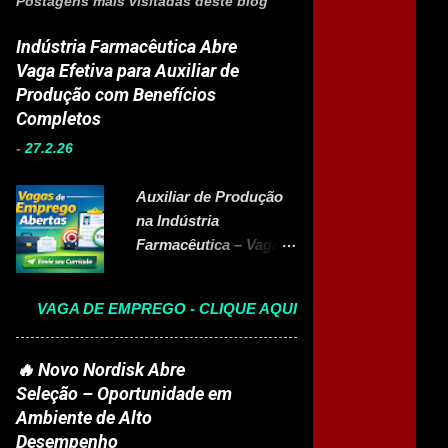
Postagens mais visitadas deste blog
Indústria Farmacêutica Abre
Vaga Efetiva para Auxiliar de
Produção com Benefícios
Completos
-
27.2.26
Auxiliar de Produção
na Indústria
Farmacêutica – Vaga
Efetiva com Benefícios
Completo A Eurofarma
VAGA DE EMPREGO - CLIQUE AQUI
, multinacional
brasileira presente em
22 países e referência
🔥 Novo Nordisk Abre
no setor farmacêutico,
Seleção – Oportunidade em
está com vaga aberta
Ambiente de Alto
para Auxiliar de
Desempenho