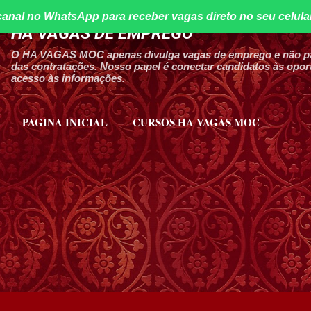
canal no WhatsApp para receber vagas direto no seu celula
Pular para o conteúdo principal
HA VAGAS DE EMPREGO
O HA VAGAS MOC apenas divulga vagas de emprego e não par
das contratações. Nosso papel é conectar candidatos às oport
acesso às informações.
PAGINA INICIAL
CURSOS HA VAGAS MOC