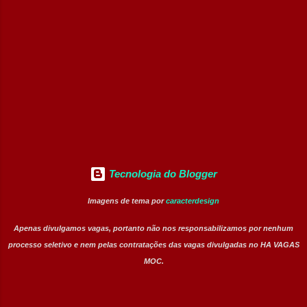
ao Centro de Controle Operacional (CCO).
Prestar atendimento aos usuários da
rodovia. Atuar na sinalização e apoio em
acidentes. Acionar equipes de emergência
quando necessário. Identificar
irregularidades nas áreas próximas da
rodovia. Executar procedimento...
Tecnologia do Blogger
Imagens de tema por
caracterdesign
Apenas divulgamos vagas, portanto não nos responsabilizamos por nenhum
processo seletivo e nem pelas contratações das vagas divulgadas no HA VAGAS
MOC.