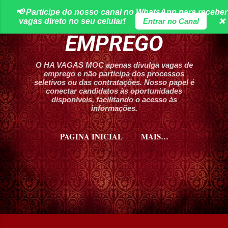
📢 Participe do nosso canal no WhatsApp para receber
Pular para o conteúdo principal
HA VAGAS DE
vagas direto no seu celular!
Entrar no Canal
❌
EMPREGO
O HA VAGAS MOC apenas divulga vagas de
emprego e não participa dos processos
seletivos ou das contratações. Nosso papel é
conectar candidatos às oportunidades
disponíveis, facilitando o acesso às
informações.
PAGINA INICIAL
MAIS…
CURSOS HA VAGAS MOC