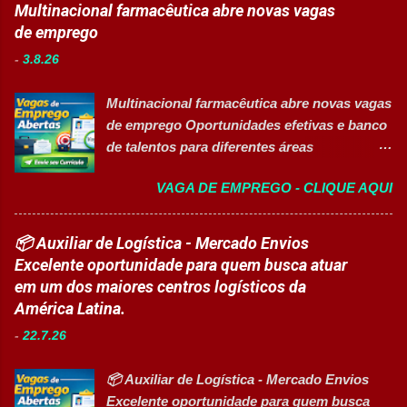
para programas de formação
Multinacional farmacêutica abre novas vagas
embalagem, envase, manipulação e
profissionalizante voltados para o
de emprego
preparação de materiais; ✅ Apoiar a limpeza
desenvolvimento de carreiras e capacitação
técnica das áreas produtivas; ✅ Preencher e
-
3.8.26
técnica em setores estratégicos do mercado.
conferir documentos de produção; ✅
Além do aprendizado prático e da
Auxiliar no setup e abastecimento das linhas
Multinacional farmacêutica abre novas vagas
certificação reconhecida, os participantes
produtivas; ✅ Conferir materiais recebidos e
de emprego Oportunidades efetivas e banco
contam com uma ajuda de custo calculada
realizar devoluções quand...
de talentos para diferentes áreas
em R$ 6,00 por hora-aula frequentada , ideal
profissionais 👉 CANDIDATAR AGORA
para apoiar o desenvolvimento do aluno
VAGA DE EMPREGO - CLIQUE AQUI
Sobre as oportunidades Uma das maiores
durante todo o período de estudos. Opções
multinacionais farmacêuticas do Brasil está
de Formação Disponíveis Aperfeiçoamento
com novas oportunidades abertas para
📦 Auxiliar de Logística - Mercado Envios
em Gestão e Serviços de Gastronomia
profissionais que desejam atuar em um
Excelente oportunidade para quem busca atuar
(Turma Vespertina) Aperfeiçoamento em
ambiente inovador, colaborativo e voltado
em um dos maiores centros logísticos da
Gestão e Serviços de Gastronomia (Turma
para o desenvolvimento de pessoas. As
América Latina.
Noturna) Estratégia de Vendas e
vagas contemplam áreas industriais,
Performance Comercial (Turma Vespertina)
-
22.7.26
logística, manutenção, projetos e banco de
Estrutura e Horários das Turmas
talentos, oferecendo oportunidades para
Gastronomia (Tarde): Aulas de 13h...
📦 Auxiliar de Logística - Mercado Envios
profissionais com diferentes perfis e níveis
Excelente oportunidade para quem busca