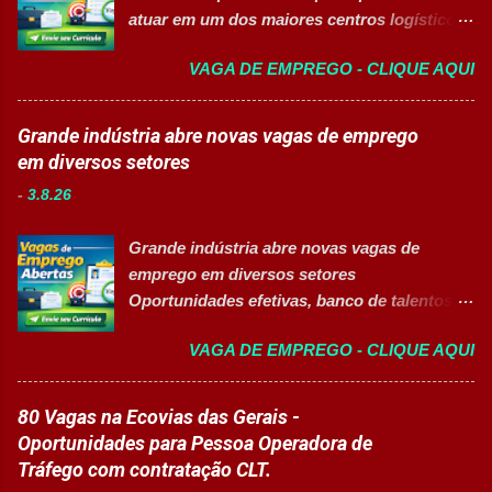
de experiência. Vagas disponíveis Analista
atuar em um dos maiores centros logísticos
de Projetos Pleno Auxiliar de Almoxarifado
da América Latina. 🚀 CANDIDATAR AGORA
Auxiliar de Produção Eletricista de
VAGA DE EMPREGO - CLIQUE AQUI
📋 Sobre a oportunidade O Mercado Envios
Manutenção II Banco de Talentos Áreas de
está com oportunidade para Auxiliar de
atuação Produção Industrial. Logística.
Logística . A empresa busca profissionais
Grande indústria abre novas vagas de emprego
Almoxarifado. Projetos. Engenharia.
comprometidos, organizados e que desejam
em diversos setores
Manutenção Industrial. Operações. Banco de
crescer em um ambiente inovador,
Talentos. Perfil buscado Comprometimento.
-
3.8.26
colaborativo e focado em excelência
Org...
operacional. 💼 Principais atividades
Grande indústria abre novas vagas de
Receber produtos no centro de distribuição;
emprego em diversos setores
Embalar e etiquetar mercadorias; Conferir
Oportunidades efetivas, banco de talentos e
documentos, registros e embalagens;
vagas exclusivas para Pessoas com
Garantir a qualidade dos processos
VAGA DE EMPREGO - CLIQUE AQUI
Deficiência (PcD) 👉 CANDIDATAR AGORA
logísticos; Contribuir com melhorias na
Sobre as oportunidades Uma das maiores
operação; Atuar em equipe para garantir
indústrias do setor de calçados e bens de
80 Vagas na Ecovias das Gerais -
agilidade nas entregas. ✅ Requisitos Ensino
consumo está com novas oportunidades de
Oportunidades para Pessoa Operadora de
Fundamental completo; Não é necessário
emprego abertas para profissionais de
Tráfego com contratação CLT.
possuir experiência anterior; Perfil
diferentes áreas e níveis de experiência. Há