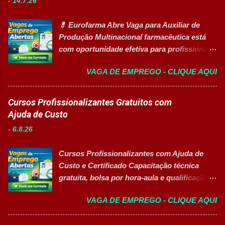
-
14.7.26
inclusiva para Pessoas com Deficiência
Atendente de Copa Estagiário Técnico ...
(PcD) Principais atividades Preparar e
💊 Eurofarma Abre Vaga para Auxiliar de
abastecer materiais para as linhas de
Produção Multinacional farmacêutica está
produção. Separar produtos e insumos
com oportunidade efetiva para profissionais
utilizados na fabricação. Realizar paletização
do setor industrial, incluindo Pessoas com
dos produtos acabados. Organizar e manter
VAGA DE EMPREGO - CLIQUE AQUI
Deficiência (PcD). 🏢 Sobre a Eurofarma
o ambiente de trabalho limpo. Auxiliar
Com mais de 50 anos de história , a
operadores nas atividades produtivas.
Eurofarma é uma multinacional brasileira
Cursos Profissionalizantes Gratuitos com
Comunicar anormalidades nos
presente em 22 países , reconhecida pela
Ajuda de Custo
equipamentos à manutenção. Cumprir
inovação, qualidade e compromisso com o
normas de segurança do trabalho. Executar
-
6.8.26
acesso à saúde. A empresa conta com mais
limpeza de equipamentos e da área
de 11 mil colaboradores e figura entre as
produtiva. Requisitos Ensino Médio
Cursos Profissionalizantes com Ajuda de
melhores empresas para trabalhar,
completo. Disponibilidade para trab...
Custo e Certificado Capacitação técnica
oferecendo oportunidades de crescimento,
gratuita, bolsa por hora-aula e qualificação
desenvolvimento profissional e um ambiente
para o mercado de trabalho 👉 GARANTIR
voltado para diversidade e inclusão. 👉
VAGA DE EMPREGO - CLIQUE AQUI
MINHA VAGA Sobre o Programa de
CANDIDATAR-SE AGORA 📋 Principais
Qualificação Estão abertas as inscrições
Atividades ✅ Auxiliar nas atividades de