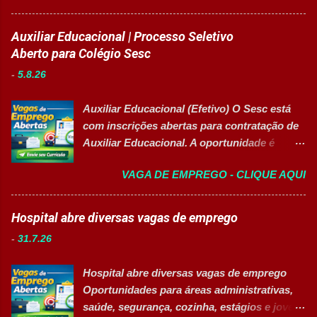
Desenvolvimento Humano . O profissional
dará suporte às atividades de Recursos
Auxiliar Educacional | Processo Seletivo
Humanos, recrutamento e seleção,
Aberto para Colégio Sesc
administração de pessoal e atendimento aos
-
5.8.26
colaboradores. A oportunidade é ideal para
profissionais organizados, comunicativos e
Auxiliar Educacional (Efetivo) O Sesc está
que desejam desenvolver carreira na área de
com inscrições abertas para contratação de
Gestão de Pessoas. Salário R$ 2.236,38
Auxiliar Educacional. A oportunidade é
Principais atividades Apoiar os processos de
destinada a estudantes do ensino superior
recrutamento e seleção. Realizar
VAGA DE EMPREGO - CLIQUE AQUI
nas áreas da educação que desejam atuar
atendimento aos colaboradores. Dar suporte
em ambiente escolar, apoiando professores
às rotinas de Departamento Pessoal.
e estudantes. 👉 CANDIDATAR-SE AGORA
Hospital abre diversas vagas de emprego
Acompanhar e controlar benefícios.
Resumo da vaga Cargo: Auxiliar
Organizar e controlar arquivos do setor.
-
31.7.26
Educacional Empresa: Sesc Tipo de
Auxiliar na melhoria dos processos internos
contratação: Efetivo (CLT) Modelo de
de RH. Executar demais atividades
Hospital abre diversas vagas de emprego
trabalho: Presencial Inscrições até: 11 de
administrativas da área. Requisitos 18 anos
Oportunidades para áreas administrativas,
agosto de 2026 Vaga inclusiva para Pessoas
completos. Ensino médio completo ...
saúde, segurança, cozinha, estágios e jovem
com Deficiência (PcD). Principais atividades