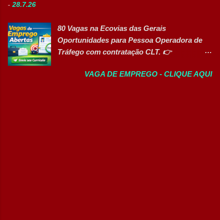
organizado e proativo; Facilidade para
-
28.7.26
vagas efetivas, banco de talentos e
trabalhar em equipe; Interesse em aprender
oportunidades exclusivas para Pessoas com
e crescer profissionalmente. 💰
80 Vagas na Ecovias das Gerais
Deficiência (PcD), permitindo que
Remuneração Salário total podend...
Oportunidades para Pessoa Operadora de
profissionais encontrem posições
Tráfego com contratação CLT. 👉
compatíveis com seus perfis e objetivos de
CANDIDATAR AGORA Sobre a oportunidade
carreira. Vagas disponíveis Auxiliar de
VAGA DE EMPREGO - CLIQUE AQUI
A Ecovias das Gerais está com 80
Ferramentaria Coordenador(a) de Qualidade
oportunidades de emprego para o cargo de
Laboratorista Operador de Produção
Pessoa Operadora de Tráfego . As vagas são
Supervisor de Manutenção Industrial
destinadas a profissionais com CNH nas
Gerente de Operações CD Operador de
categorias B, C, D ou E , para atuação nas
Centro de Distribuição (Banco de Talentos)
operações rodoviárias da concessionária. A
Operador Líder CD (Banco de Talentos)
contratação é em regime CLT e a empresa
Operador de Empilhadeiras (Banco de
oferece benefícios competitivos, além de
Talentos) Conferente de Centro de Dist...
oportunidades de desenvolvimento
profissional. Principais atividades Realizar
inspeções e rondas operacionais na rodovia.
Monitorar as condições da pista e da
infraestrutura. Registrar ocorrências junto