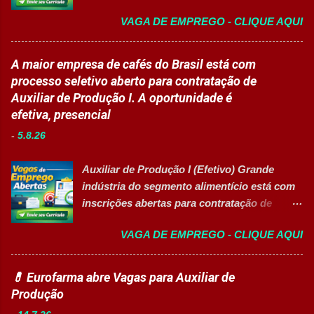
aprendiz 👉 CANDIDATAR AGORA Confira
Apoiar professores durante atividades
VAGA DE EMPREGO - CLIQUE AQUI
as oportunidades disponíveis Um dos
pedagógicas. Auxiliar estudantes em
maiores hospitais da região está com novas
projetos educacionais. Dar suporte em
vagas abertas para contratação em
A maior empresa de cafés do Brasil está com
atividades recreativas e lúdicas.
diferentes setores. As oportunidades
processo seletivo aberto para contratação de
Disponibilizar materiais utilizados nas
contemplam profissionais de diversos níveis
Auxiliar de Produção I. A oportunidade é
atividades. Monitorar estudantes durante
de escolaridade, além de vagas para estágio,
efetiva, presencial
aulas e recreios. Contribuir para um
jovem aprendiz e pessoas com deficiência
ambiente escolar organizado e seguro.
-
5.8.26
(PcD). As vagas oferecem oportunidades de
Acompanhar contratos quando designado
desenvolvimento profissional em um
pela liderança. Apoiar diversas ações
Auxiliar de Produção I (Efetivo) Grande
ambiente hospitalar estruturado, com
educacionais desenvolv...
indústria do segmento alimentício está com
atuação em áreas administrativas,
inscrições abertas para contratação de
assistenciais, operacionais e de apoio. Vagas
Auxiliar de Produção I 👉 CANDIDATAR-SE
abertas Auxiliar de Cozinha Técnico de
VAGA DE EMPREGO - CLIQUE AQUI
AGORA Resumo da vaga Cargo: Auxiliar de
Enfermagem Enfermeiro Vigia (Modalidade
Produção I Empresa: Grupo 3Corações Tipo
Intermitente) Assistente Administrativo I
de contratação: Efetivo (CLT) Modelo de
💊 Eurofarma abre Vagas para Auxiliar de
(Exclusiva PcD) Auxiliar de Faturamento
trabalho: Presencial Inscrições até: 10 de
Produção
(Exclusiva PcD) Jovem Aprendiz Arquivista
agosto de 2026 Acessibilidade: Vaga
(Exclusiva PcD) Terapeuta Ocupacional