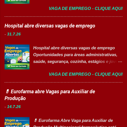
destinada a estudantes do ensino superior
recrutamento e seleção. Realizar
VAGA DE EMPREGO - CLIQUE AQUI
nas áreas da educação que desejam atuar
atendimento aos colaboradores. Dar suporte
em ambiente escolar, apoiando professores
às rotinas de Departamento Pessoal.
e estudantes. 👉 CANDIDATAR-SE AGORA
Hospital abre diversas vagas de emprego
Acompanhar e controlar benefícios.
Resumo da vaga Cargo: Auxiliar
Organizar e controlar arquivos do setor.
-
31.7.26
Educacional Empresa: Sesc Tipo de
Auxiliar na melhoria dos processos internos
contratação: Efetivo (CLT) Modelo de
de RH. Executar demais atividades
Hospital abre diversas vagas de emprego
trabalho: Presencial Inscrições até: 11 de
administrativas da área. Requisitos 18 anos
Oportunidades para áreas administrativas,
agosto de 2026 Vaga inclusiva para Pessoas
completos. Ensino médio completo ...
saúde, segurança, cozinha, estágios e jovem
com Deficiência (PcD). Principais atividades
aprendiz 👉 CANDIDATAR AGORA Confira
Apoiar professores durante atividades
VAGA DE EMPREGO - CLIQUE AQUI
as oportunidades disponíveis Um dos
pedagógicas. Auxiliar estudantes em
maiores hospitais da região está com novas
projetos educacionais. Dar suporte em
vagas abertas para contratação em
💊 Eurofarma abre Vagas para Auxiliar de
atividades recreativas e lúdicas.
diferentes setores. As oportunidades
Produção
Disponibilizar materiais utilizados nas
contemplam profissionais de diversos níveis
atividades. Monitorar estudantes durante
-
14.7.26
de escolaridade, além de vagas para estágio,
aulas e recreios. Contribuir para um
jovem aprendiz e pessoas com deficiência
ambiente escolar organizado e seguro.
💊 Eurofarma Abre Vaga para Auxiliar de
(PcD). As vagas oferecem oportunidades de
Acompanhar contratos quando designado