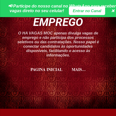
📢 Participe do nosso canal no WhatsApp para receber
Pular para o conteúdo principal
HA VAGAS DE
vagas direto no seu celular!
Entrar no Canal
❌
EMPREGO
O HA VAGAS MOC apenas divulga vagas de
emprego e não participa dos processos
seletivos ou das contratações. Nosso papel é
conectar candidatos às oportunidades
disponíveis, facilitando o acesso às
informações.
PAGINA INICIAL
MAIS…
CURSOS HA VAGAS MOC