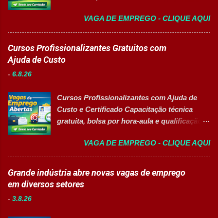
documentos, registros e embalagens;
profissionais 👉 CANDIDATAR AGORA
Garantir a qualidade dos processos
VAGA DE EMPREGO - CLIQUE AQUI
Sobre as oportunidades Uma das maiores
logísticos; Contribuir com melhorias na
multinacionais farmacêuticas do Brasil está
operação; Atuar em equipe para garantir
com novas oportunidades abertas para
Cursos Profissionalizantes Gratuitos com
agilidade nas entregas. ✅ Requisitos Ensino
profissionais que desejam atuar em um
Ajuda de Custo
Fundamental completo; Não é necessário
ambiente inovador, colaborativo e voltado
possuir experiência anterior; Perfil
-
6.8.26
para o desenvolvimento de pessoas. As
organizado e proativo; Facilidade para
vagas contemplam áreas industriais,
trabalhar em equipe; Interesse em aprender
Cursos Profissionalizantes com Ajuda de
logística, manutenção, projetos e banco de
e crescer profissionalmente. 💰
Custo e Certificado Capacitação técnica
talentos, oferecendo oportunidades para
Remuneração Salário total podend...
gratuita, bolsa por hora-aula e qualificação
profissionais com diferentes perfis e níveis
para o mercado de trabalho 👉 GARANTIR
de experiência. Vagas disponíveis Analista
VAGA DE EMPREGO - CLIQUE AQUI
MINHA VAGA Sobre o Programa de
de Projetos Pleno Auxiliar de Almoxarifado
Qualificação Estão abertas as inscrições
Auxiliar de Produção Eletricista de
para programas de formação
Grande indústria abre novas vagas de emprego
Manutenção II Banco de Talentos Áreas de
profissionalizante voltados para o
em diversos setores
atuação Produção Industrial. Logística.
desenvolvimento de carreiras e capacitação
Almoxarifado. Projetos. Engenharia.
-
3.8.26
técnica em setores estratégicos do mercado.
Manutenção Industrial. Operações. Banco de
Além do aprendizado prático e da