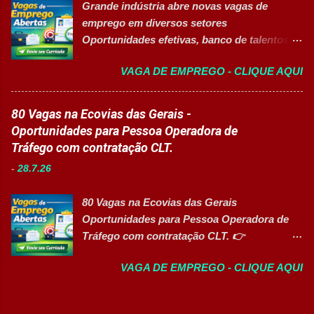
Talentos. Perfil buscado Comprometimento.
Grande indústria abre novas vagas de
certificação reconhecida, os participantes
Org...
emprego em diversos setores
contam com uma ajuda de custo calculada
Oportunidades efetivas, banco de talentos e
em R$ 6,00 por hora-aula frequentada , ideal
vagas exclusivas para Pessoas com
para apoiar o desenvolvimento do aluno
VAGA DE EMPREGO - CLIQUE AQUI
Deficiência (PcD) 👉 CANDIDATAR AGORA
durante todo o período de estudos. Opções
Sobre as oportunidades Uma das maiores
de Formação Disponíveis Aperfeiçoamento
indústrias do setor de calçados e bens de
80 Vagas na Ecovias das Gerais -
em Gestão e Serviços de Gastronomia
consumo está com novas oportunidades de
Oportunidades para Pessoa Operadora de
(Turma Vespertina) Aperfeiçoamento em
emprego abertas para profissionais de
Tráfego com contratação CLT.
Gestão e Serviços de Gastronomia (Turma
diferentes áreas e níveis de experiência. Há
Noturna) Estratégia de Vendas e
-
28.7.26
vagas efetivas, banco de talentos e
Performance Comercial (Turma Vespertina)
oportunidades exclusivas para Pessoas com
Estrutura e Horários das Turmas
80 Vagas na Ecovias das Gerais
Deficiência (PcD), permitindo que
Gastronomia (Tarde): Aulas de 13h...
Oportunidades para Pessoa Operadora de
profissionais encontrem posições
Tráfego com contratação CLT. 👉
compatíveis com seus perfis e objetivos de
CANDIDATAR AGORA Sobre a oportunidade
carreira. Vagas disponíveis Auxiliar de
VAGA DE EMPREGO - CLIQUE AQUI
A Ecovias das Gerais está com 80
Ferramentaria Coordenador(a) de Qualidade
oportunidades de emprego para o cargo de
Laboratorista Operador de Produção
Pessoa Operadora de Tráfego . As vagas são
Supervisor de Manutenção Industrial