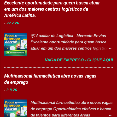
trabalho: Presencial Inscrições até: 10 de
Excelente oportunidade para quem busca atuar
conferir documentos de produção; ✅
agosto de 2026 Acessibilidade: Vaga
em um dos maiores centros logísticos da
Auxiliar no setup e abastecimento das linhas
inclusiva para Pessoas com Deficiência
América Latina.
produtivas; ✅ Conferir materiais recebidos e
(PcD) Principais atividades Preparar e
realizar devoluções quand...
-
22.7.26
abastecer materiais para as linhas de
produção. Separar produtos e insumos
📦 Auxiliar de Logística - Mercado Envios
utilizados na fabricação. Realizar paletização
Excelente oportunidade para quem busca
dos produtos acabados. Organizar e manter
atuar em um dos maiores centros logísticos
o ambiente de trabalho limpo. Auxiliar
da América Latina. 🚀 CANDIDATAR AGORA
operadores nas atividades produtivas.
VAGA DE EMPREGO - CLIQUE AQUI
📋 Sobre a oportunidade O Mercado Envios
Comunicar anormalidades nos
está com oportunidade para Auxiliar de
equipamentos à manutenção. Cumprir
Logística . A empresa busca profissionais
Multinacional farmacêutica abre novas vagas
normas de segurança do trabalho. Executar
comprometidos, organizados e que desejam
de emprego
limpeza de equipamentos e da área
crescer em um ambiente inovador,
produtiva. Requisitos Ensino Médio
-
3.8.26
colaborativo e focado em excelência
completo. Disponibilidade para trab...
operacional. 💼 Principais atividades
Multinacional farmacêutica abre novas vagas
Receber produtos no centro de distribuição;
de emprego Oportunidades efetivas e banco
Embalar e etiquetar mercadorias; Conferir
de talentos para diferentes áreas