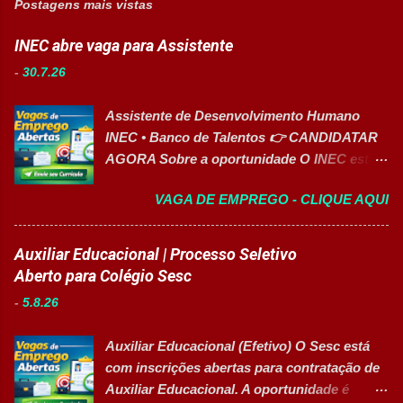
Postagens mais vistas
INEC abre vaga para Assistente
-
30.7.26
Assistente de Desenvolvimento Humano
INEC • Banco de Talentos 👉 CANDIDATAR
AGORA Sobre a oportunidade O INEC está
com inscrições abertas para o Banco de
VAGA DE EMPREGO - CLIQUE AQUI
Talentos da função de Assistente de
Desenvolvimento Humano . O profissional
dará suporte às atividades de Recursos
Auxiliar Educacional | Processo Seletivo
Humanos, recrutamento e seleção,
Aberto para Colégio Sesc
administração de pessoal e atendimento aos
-
5.8.26
colaboradores. A oportunidade é ideal para
profissionais organizados, comunicativos e
Auxiliar Educacional (Efetivo) O Sesc está
que desejam desenvolver carreira na área de
com inscrições abertas para contratação de
Gestão de Pessoas. Salário R$ 2.236,38
Auxiliar Educacional. A oportunidade é
Principais atividades Apoiar os processos de