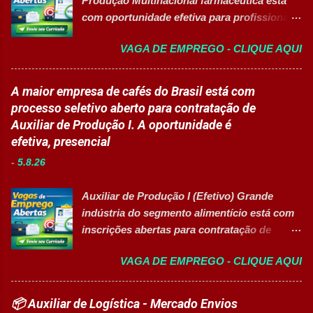
Produção Multinacional farmacêutica está
desenvolvimento profissional em um
pela liderança. Apoiar diversas ações
com oportunidade efetiva para profissionais
ambiente hospitalar estruturado, com
educacionais desenvolv...
do setor industrial, incluindo Pessoas com
atuação em áreas administrativas,
VAGA DE EMPREGO - CLIQUE AQUI
Deficiência (PcD). 🏢 Sobre a Eurofarma
assistenciais, operacionais e de apoio. Vagas
Com mais de 50 anos de história , a
abertas Auxiliar de Cozinha Técnico de
Eurofarma é uma multinacional brasileira
A maior empresa de cafés do Brasil está com
Enfermagem Enfermeiro Vigia (Modalidade
presente em 22 países , reconhecida pela
processo seletivo aberto para contratação de
Intermitente) Assistente Administrativo I
inovação, qualidade e compromisso com o
Auxiliar de Produção I. A oportunidade é
(Exclusiva PcD) Auxiliar de Faturamento
acesso à saúde. A empresa conta com mais
efetiva, presencial
(Exclusiva PcD) Jovem Aprendiz Arquivista
de 11 mil colaboradores e figura entre as
(Exclusiva PcD) Terapeuta Ocupacional
-
5.8.26
melhores empresas para trabalhar,
Atendente de Copa Estagiário Técnico ...
oferecendo oportunidades de crescimento,
Auxiliar de Produção I (Efetivo) Grande
desenvolvimento profissional e um ambiente
indústria do segmento alimentício está com
voltado para diversidade e inclusão. 👉
inscrições abertas para contratação de
CANDIDATAR-SE AGORA 📋 Principais
Auxiliar de Produção I 👉 CANDIDATAR-SE
Atividades ✅ Auxiliar nas atividades de
VAGA DE EMPREGO - CLIQUE AQUI
AGORA Resumo da vaga Cargo: Auxiliar de
embalagem, envase, manipulação e
Produção I Empresa: Grupo 3Corações Tipo
preparação de materiais; ✅ Apoiar a limpeza
de contratação: Efetivo (CLT) Modelo de
📦 Auxiliar de Logística - Mercado Envios
técnica das áreas produtivas; ✅ Preencher e