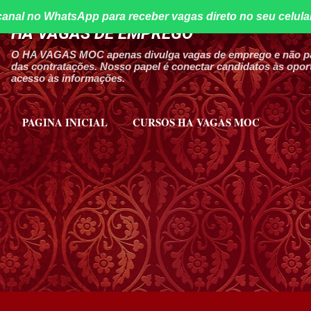
canal no WhatsApp para receber vagas direto no seu celula
Pular para o conteúdo principal
HA VAGAS DE EMPREGO
O HA VAGAS MOC apenas divulga vagas de emprego e não par
das contratações. Nosso papel é conectar candidatos às oport
acesso às informações.
PAGINA INICIAL
CURSOS HA VAGAS MOC