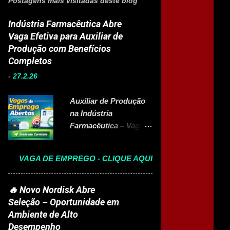
Postagens mais visitadas deste blog
Indústria Farmacêutica Abre
Vaga Efetiva para Auxiliar de
Produção com Benefícios
Completos
-
27.2.26
Auxiliar de Produção
na Indústria
Farmacêutica – Vaga
Efetiva com Benefícios
Completo A Eurofarma
VAGA DE EMPREGO - CLIQUE AQUI
, multinacional
brasileira presente em
22 países e referência
🔥 Novo Nordisk Abre
no setor farmacêutico,
Seleção – Oportunidade em
está com vaga aberta
Ambiente de Alto
para Auxiliar de
Desempenho