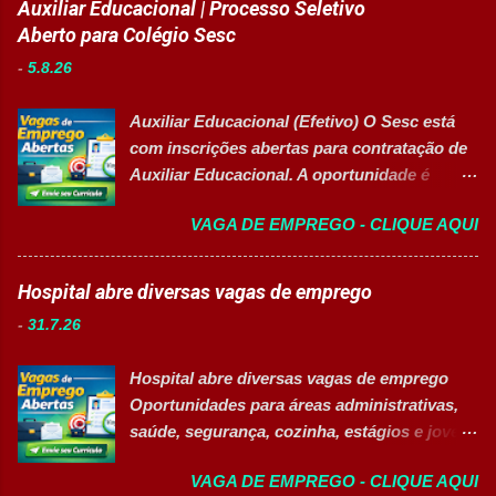
Auxiliar Educacional | Processo Seletivo
Humanos, recrutamento e seleção,
Aberto para Colégio Sesc
administração de pessoal e atendimento aos
-
5.8.26
colaboradores. A oportunidade é ideal para
profissionais organizados, comunicativos e
Auxiliar Educacional (Efetivo) O Sesc está
que desejam desenvolver carreira na área de
com inscrições abertas para contratação de
Gestão de Pessoas. Salário R$ 2.236,38
Auxiliar Educacional. A oportunidade é
Principais atividades Apoiar os processos de
destinada a estudantes do ensino superior
recrutamento e seleção. Realizar
VAGA DE EMPREGO - CLIQUE AQUI
nas áreas da educação que desejam atuar
atendimento aos colaboradores. Dar suporte
em ambiente escolar, apoiando professores
às rotinas de Departamento Pessoal.
e estudantes. 👉 CANDIDATAR-SE AGORA
Hospital abre diversas vagas de emprego
Acompanhar e controlar benefícios.
Resumo da vaga Cargo: Auxiliar
Organizar e controlar arquivos do setor.
-
31.7.26
Educacional Empresa: Sesc Tipo de
Auxiliar na melhoria dos processos internos
contratação: Efetivo (CLT) Modelo de
de RH. Executar demais atividades
Hospital abre diversas vagas de emprego
trabalho: Presencial Inscrições até: 11 de
administrativas da área. Requisitos 18 anos
Oportunidades para áreas administrativas,
agosto de 2026 Vaga inclusiva para Pessoas
completos. Ensino médio completo ...
saúde, segurança, cozinha, estágios e jovem
com Deficiência (PcD). Principais atividades
aprendiz 👉 CANDIDATAR AGORA Confira
Apoiar professores durante atividades
VAGA DE EMPREGO - CLIQUE AQUI
as oportunidades disponíveis Um dos
pedagógicas. Auxiliar estudantes em