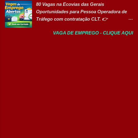
e crescer profissionalmente. 💰
80 Vagas na Ecovias das Gerais
Deficiência (PcD), permitindo que
Remuneração Salário total podend...
Oportunidades para Pessoa Operadora de
profissionais encontrem posições
Tráfego com contratação CLT. 👉
compatíveis com seus perfis e objetivos de
CANDIDATAR AGORA Sobre a oportunidade
carreira. Vagas disponíveis Auxiliar de
VAGA DE EMPREGO - CLIQUE AQUI
A Ecovias das Gerais está com 80
Ferramentaria Coordenador(a) de Qualidade
oportunidades de emprego para o cargo de
Laboratorista Operador de Produção
Pessoa Operadora de Tráfego . As vagas são
Supervisor de Manutenção Industrial
destinadas a profissionais com CNH nas
Gerente de Operações CD Operador de
categorias B, C, D ou E , para atuação nas
Centro de Distribuição (Banco de Talentos)
operações rodoviárias da concessionária. A
Operador Líder CD (Banco de Talentos)
contratação é em regime CLT e a empresa
Operador de Empilhadeiras (Banco de
oferece benefícios competitivos, além de
Talentos) Conferente de Centro de Dist...
oportunidades de desenvolvimento
profissional. Principais atividades Realizar
inspeções e rondas operacionais na rodovia.
Monitorar as condições da pista e da
infraestrutura. Registrar ocorrências junto
ao Centro de Controle Operacional (CCO).
Prestar atendimento aos usuários da