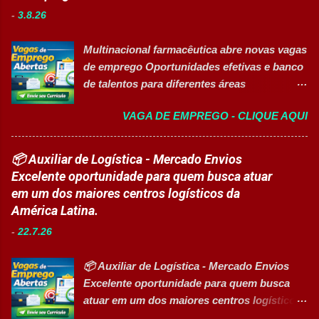
desenvolvimento de carreiras e capacitação
técnica das áreas produtivas; ✅ Preencher e
-
3.8.26
técnica em setores estratégicos do mercado.
conferir documentos de produção; ✅
Além do aprendizado prático e da
Auxiliar no setup e abastecimento das linhas
Multinacional farmacêutica abre novas vagas
certificação reconhecida, os participantes
produtivas; ✅ Conferir materiais recebidos e
de emprego Oportunidades efetivas e banco
contam com uma ajuda de custo calculada
realizar devoluções quand...
de talentos para diferentes áreas
em R$ 6,00 por hora-aula frequentada , ideal
profissionais 👉 CANDIDATAR AGORA
para apoiar o desenvolvimento do aluno
VAGA DE EMPREGO - CLIQUE AQUI
Sobre as oportunidades Uma das maiores
durante todo o período de estudos. Opções
multinacionais farmacêuticas do Brasil está
de Formação Disponíveis Aperfeiçoamento
com novas oportunidades abertas para
📦 Auxiliar de Logística - Mercado Envios
em Gestão e Serviços de Gastronomia
profissionais que desejam atuar em um
Excelente oportunidade para quem busca atuar
(Turma Vespertina) Aperfeiçoamento em
ambiente inovador, colaborativo e voltado
em um dos maiores centros logísticos da
Gestão e Serviços de Gastronomia (Turma
para o desenvolvimento de pessoas. As
América Latina.
Noturna) Estratégia de Vendas e
vagas contemplam áreas industriais,
Performance Comercial (Turma Vespertina)
-
22.7.26
logística, manutenção, projetos e banco de
Estrutura e Horários das Turmas
talentos, oferecendo oportunidades para
Gastronomia (Tarde): Aulas de 13h...
📦 Auxiliar de Logística - Mercado Envios
profissionais com diferentes perfis e níveis
Excelente oportunidade para quem busca
de experiência. Vagas disponíveis Analista
atuar em um dos maiores centros logísticos
de Projetos Pleno Auxiliar de Almoxarifado
da América Latina. 🚀 CANDIDATAR AGORA