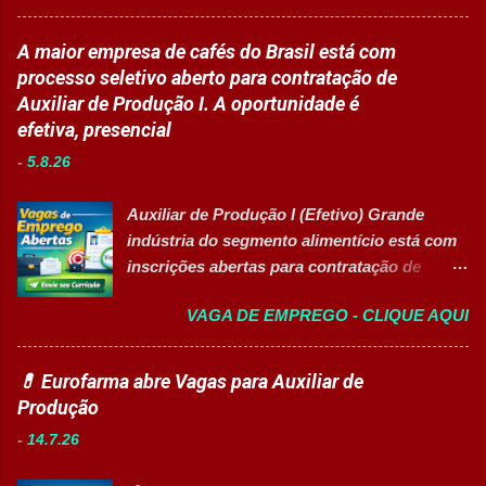
maiores hospitais da região está com novas
projetos educacionais. Dar suporte em
vagas abertas para contratação em
A maior empresa de cafés do Brasil está com
atividades recreativas e lúdicas.
diferentes setores. As oportunidades
processo seletivo aberto para contratação de
Disponibilizar materiais utilizados nas
contemplam profissionais de diversos níveis
Auxiliar de Produção I. A oportunidade é
atividades. Monitorar estudantes durante
de escolaridade, além de vagas para estágio,
efetiva, presencial
aulas e recreios. Contribuir para um
jovem aprendiz e pessoas com deficiência
ambiente escolar organizado e seguro.
-
5.8.26
(PcD). As vagas oferecem oportunidades de
Acompanhar contratos quando designado
desenvolvimento profissional em um
pela liderança. Apoiar diversas ações
Auxiliar de Produção I (Efetivo) Grande
ambiente hospitalar estruturado, com
educacionais desenvolv...
indústria do segmento alimentício está com
atuação em áreas administrativas,
inscrições abertas para contratação de
assistenciais, operacionais e de apoio. Vagas
Auxiliar de Produção I 👉 CANDIDATAR-SE
abertas Auxiliar de Cozinha Técnico de
VAGA DE EMPREGO - CLIQUE AQUI
AGORA Resumo da vaga Cargo: Auxiliar de
Enfermagem Enfermeiro Vigia (Modalidade
Produção I Empresa: Grupo 3Corações Tipo
Intermitente) Assistente Administrativo I
de contratação: Efetivo (CLT) Modelo de
💊 Eurofarma abre Vagas para Auxiliar de
(Exclusiva PcD) Auxiliar de Faturamento
trabalho: Presencial Inscrições até: 10 de
Produção
(Exclusiva PcD) Jovem Aprendiz Arquivista
agosto de 2026 Acessibilidade: Vaga
(Exclusiva PcD) Terapeuta Ocupacional
-
14.7.26
inclusiva para Pessoas com Deficiência
Atendente de Copa Estagiário Técnico ...
(PcD) Principais atividades Preparar e