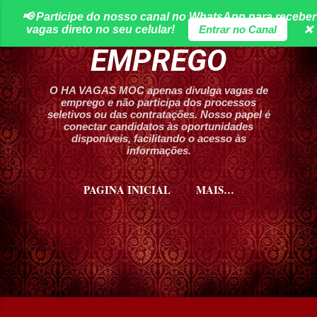
📢 Participe do nosso canal no WhatsApp para receber
Pular para o conteúdo principal
HA VAGAS DE
vagas direto no seu celular!
Entrar no Canal
❌
EMPREGO
O HA VAGAS MOC apenas divulga vagas de
emprego e não participa dos processos
seletivos ou das contratações. Nosso papel é
conectar candidatos às oportunidades
disponíveis, facilitando o acesso às
informações.
PAGINA INICIAL
MAIS…
CURSOS HA VAGAS MOC