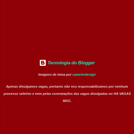
rodovia. Atuar na sinalização e apoio em
acidentes. Acionar equipes de emergência
quando necessário. Identificar
irregularidades nas áreas próximas da
rodovia. Executar procedimento...
Tecnologia do Blogger
Imagens de tema por
caracterdesign
Apenas divulgamos vagas, portanto não nos responsabilizamos por nenhum
processo seletivo e nem pelas contratações das vagas divulgadas no HA VAGAS
MOC.