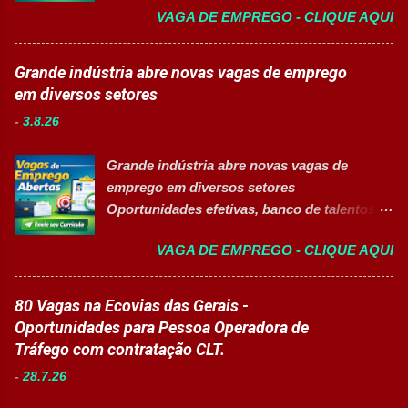
Auxiliar de Produção Eletricista de
VAGA DE EMPREGO - CLIQUE AQUI
📋 Sobre a oportunidade O Mercado Envios
Manutenção II Banco de Talentos Áreas de
está com oportunidade para Auxiliar de
atuação Produção Industrial. Logística.
Logística . A empresa busca profissionais
Grande indústria abre novas vagas de emprego
Almoxarifado. Projetos. Engenharia.
comprometidos, organizados e que desejam
em diversos setores
Manutenção Industrial. Operações. Banco de
crescer em um ambiente inovador,
Talentos. Perfil buscado Comprometimento.
-
3.8.26
colaborativo e focado em excelência
Org...
operacional. 💼 Principais atividades
Grande indústria abre novas vagas de
Receber produtos no centro de distribuição;
emprego em diversos setores
Embalar e etiquetar mercadorias; Conferir
Oportunidades efetivas, banco de talentos e
documentos, registros e embalagens;
vagas exclusivas para Pessoas com
Garantir a qualidade dos processos
VAGA DE EMPREGO - CLIQUE AQUI
Deficiência (PcD) 👉 CANDIDATAR AGORA
logísticos; Contribuir com melhorias na
Sobre as oportunidades Uma das maiores
operação; Atuar em equipe para garantir
indústrias do setor de calçados e bens de
80 Vagas na Ecovias das Gerais -
agilidade nas entregas. ✅ Requisitos Ensino
consumo está com novas oportunidades de
Oportunidades para Pessoa Operadora de
Fundamental completo; Não é necessário
emprego abertas para profissionais de
Tráfego com contratação CLT.
possuir experiência anterior; Perfil
diferentes áreas e níveis de experiência. Há
organizado e proativo; Facilidade para
-
28.7.26
vagas efetivas, banco de talentos e
trabalhar em equipe; Interesse em aprender
oportunidades exclusivas para Pessoas com