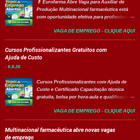
💊 Eurofarma Abre Vaga para Auxiliar de
abastecer materiais para as linhas de
Produção Multinacional farmacêutica está
produção. Separar produtos e insumos
com oportunidade efetiva para profissionais
utilizados na fabricação. Realizar paletização
do setor industrial, incluindo Pessoas com
dos produtos acabados. Organizar e manter
VAGA DE EMPREGO - CLIQUE AQUI
Deficiência (PcD). 🏢 Sobre a Eurofarma
o ambiente de trabalho limpo. Auxiliar
Com mais de 50 anos de história , a
operadores nas atividades produtivas.
Eurofarma é uma multinacional brasileira
Cursos Profissionalizantes Gratuitos com
Comunicar anormalidades nos
presente em 22 países , reconhecida pela
Ajuda de Custo
equipamentos à manutenção. Cumprir
inovação, qualidade e compromisso com o
normas de segurança do trabalho. Executar
-
6.8.26
acesso à saúde. A empresa conta com mais
limpeza de equipamentos e da área
de 11 mil colaboradores e figura entre as
produtiva. Requisitos Ensino Médio
Cursos Profissionalizantes com Ajuda de
melhores empresas para trabalhar,
completo. Disponibilidade para trab...
Custo e Certificado Capacitação técnica
oferecendo oportunidades de crescimento,
gratuita, bolsa por hora-aula e qualificação
desenvolvimento profissional e um ambiente
para o mercado de trabalho 👉 GARANTIR
voltado para diversidade e inclusão. 👉
VAGA DE EMPREGO - CLIQUE AQUI
MINHA VAGA Sobre o Programa de
CANDIDATAR-SE AGORA 📋 Principais
Qualificação Estão abertas as inscrições
Atividades ✅ Auxiliar nas atividades de
para programas de formação
Multinacional farmacêutica abre novas vagas
embalagem, envase, manipulação e
profissionalizante voltados para o
de emprego
preparação de materiais; ✅ Apoiar a limpeza