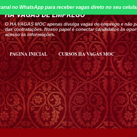
canal no WhatsApp para receber vagas direto no seu celula
Pular para o conteúdo principal
HA VAGAS DE EMPREGO
O HA VAGAS MOC apenas divulga vagas de emprego e não par
das contratações. Nosso papel é conectar candidatos às oport
acesso às informações.
PAGINA INICIAL
CURSOS HA VAGAS MOC