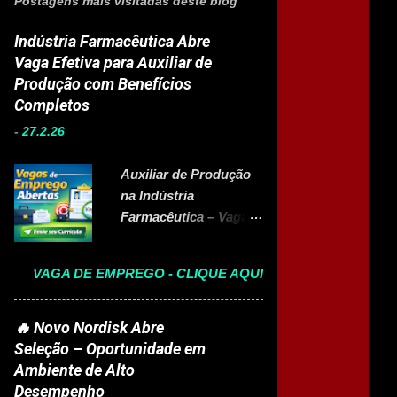
Postagens mais visitadas deste blog
Indústria Farmacêutica Abre
Vaga Efetiva para Auxiliar de
Produção com Benefícios
Completos
-
27.2.26
Auxiliar de Produção
na Indústria
Farmacêutica – Vaga
Efetiva com Benefícios
Completo A Eurofarma
VAGA DE EMPREGO - CLIQUE AQUI
, multinacional
brasileira presente em
22 países e referência
🔥 Novo Nordisk Abre
no setor farmacêutico,
Seleção – Oportunidade em
está com vaga aberta
Ambiente de Alto
para Auxiliar de
Desempenho