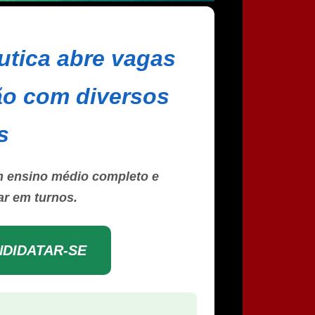
utica abre vagas
ão com diversos
s
m ensino médio completo e
ar em turnos.
NDIDATAR-SE