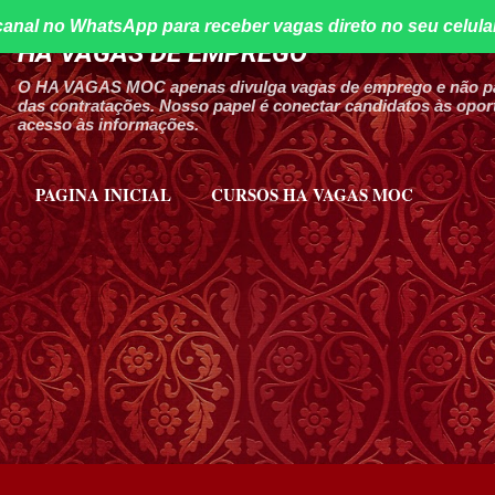
canal no WhatsApp para receber vagas direto no seu celula
Pular para o conteúdo principal
HA VAGAS DE EMPREGO
O HA VAGAS MOC apenas divulga vagas de emprego e não par
das contratações. Nosso papel é conectar candidatos às oport
acesso às informações.
PAGINA INICIAL
CURSOS HA VAGAS MOC