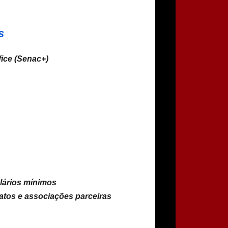
s
fice (Senac+)
alários mínimos
atos e associações parceiras