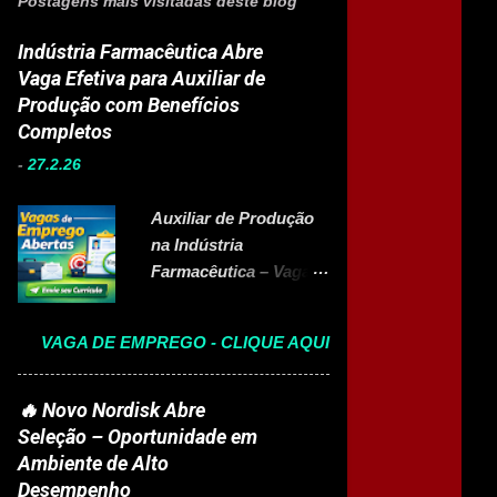
Postagens mais visitadas deste blog
Indústria Farmacêutica Abre
Vaga Efetiva para Auxiliar de
Produção com Benefícios
Completos
-
27.2.26
Auxiliar de Produção
na Indústria
Farmacêutica – Vaga
Efetiva com Benefícios
Completo A Eurofarma
VAGA DE EMPREGO - CLIQUE AQUI
, multinacional
brasileira presente em
22 países e referência
🔥 Novo Nordisk Abre
no setor farmacêutico,
Seleção – Oportunidade em
está com vaga aberta
Ambiente de Alto
para Auxiliar de
Desempenho