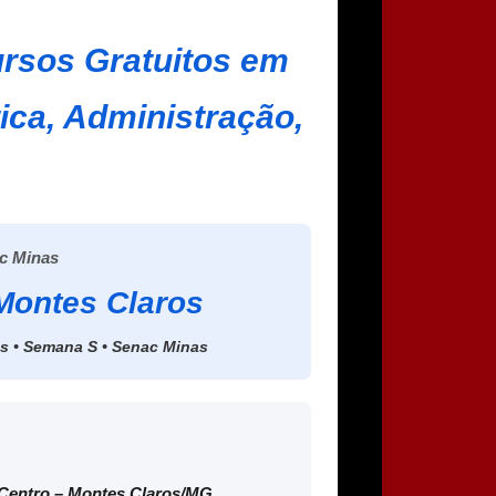
rsos Gratuitos em
ica, Administração,
c Minas
Montes Claros
os • Semana S • Senac Minas
 Centro – Montes Claros/MG