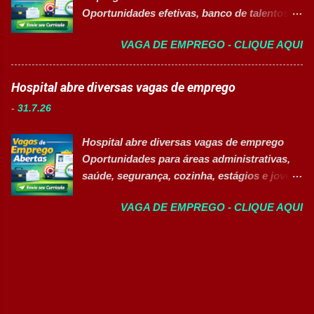
Embalar e etiquetar mercadorias; Conferir
Oportunidades efetivas, banco de talentos e
documentos, registros e embalagens;
vagas exclusivas para Pessoas com
Garantir a qualidade dos processos
VAGA DE EMPREGO - CLIQUE AQUI
Deficiência (PcD) 👉 CANDIDATAR AGORA
logísticos; Contribuir com melhorias na
Sobre as oportunidades Uma das maiores
operação; Atuar em equipe para garantir
indústrias do setor de calçados e bens de
Hospital abre diversas vagas de emprego
agilidade nas entregas. ✅ Requisitos Ensino
consumo está com novas oportunidades de
Fundamental completo; Não é necessário
-
31.7.26
emprego abertas para profissionais de
possuir experiência anterior; Perfil
diferentes áreas e níveis de experiência. Há
organizado e proativo; Facilidade para
Hospital abre diversas vagas de emprego
vagas efetivas, banco de talentos e
trabalhar em equipe; Interesse em aprender
Oportunidades para áreas administrativas,
oportunidades exclusivas para Pessoas com
e crescer profissionalmente. 💰
saúde, segurança, cozinha, estágios e jovem
Deficiência (PcD), permitindo que
Remuneração Salário total podend...
aprendiz 👉 CANDIDATAR AGORA Confira
profissionais encontrem posições
VAGA DE EMPREGO - CLIQUE AQUI
as oportunidades disponíveis Um dos
compatíveis com seus perfis e objetivos de
maiores hospitais da região está com novas
carreira. Vagas disponíveis Auxiliar de
vagas abertas para contratação em
Ferramentaria Coordenador(a) de Qualidade
diferentes setores. As oportunidades
Laboratorista Operador de Produção
contemplam profissionais de diversos níveis
Supervisor de Manutenção Industrial
de escolaridade, além de vagas para estágio,
Gerente de Operações CD Operador de
jovem aprendiz e pessoas com deficiência