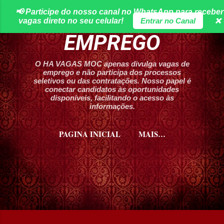
📢 Participe do nosso canal no WhatsApp para receber
Pular para o conteúdo principal
HA VAGAS DE
vagas direto no seu celular!
Entrar no Canal
❌
EMPREGO
O HA VAGAS MOC apenas divulga vagas de
emprego e não participa dos processos
seletivos ou das contratações. Nosso papel é
conectar candidatos às oportunidades
disponíveis, facilitando o acesso às
informações.
PAGINA INICIAL
MAIS…
CURSOS HA VAGAS MOC