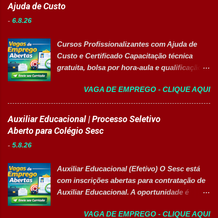
Ajuda de Custo
-
6.8.26
Cursos Profissionalizantes com Ajuda de
Custo e Certificado Capacitação técnica
gratuita, bolsa por hora-aula e qualificação
para o mercado de trabalho 👉 GARANTIR
VAGA DE EMPREGO - CLIQUE AQUI
MINHA VAGA Sobre o Programa de
Qualificação Estão abertas as inscrições
para programas de formação
Auxiliar Educacional | Processo Seletivo
profissionalizante voltados para o
Aberto para Colégio Sesc
desenvolvimento de carreiras e capacitação
-
5.8.26
técnica em setores estratégicos do mercado.
Além do aprendizado prático e da
Auxiliar Educacional (Efetivo) O Sesc está
certificação reconhecida, os participantes
com inscrições abertas para contratação de
contam com uma ajuda de custo calculada
Auxiliar Educacional. A oportunidade é
em R$ 6,00 por hora-aula frequentada , ideal
destinada a estudantes do ensino superior
para apoiar o desenvolvimento do aluno
VAGA DE EMPREGO - CLIQUE AQUI
nas áreas da educação que desejam atuar