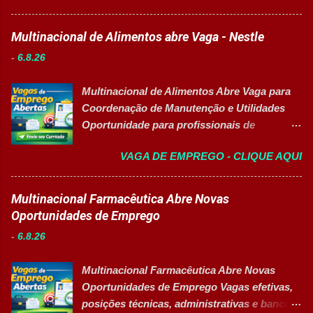
durante todo o período de estudos. Opções
em ambiente escolar, apoiando professores
de Formação Disponíveis Aperfeiçoamento
e estudantes. 👉 CANDIDATAR-SE AGORA
Multinacional de Alimentos abre Vaga - Nestle
em Gestão e Serviços de Gastronomia
Resumo da vaga Cargo: Auxiliar
(Turma Vespertina) Aperfeiçoamento em
-
6.8.26
Educacional Empresa: Sesc Tipo de
Gestão e Serviços de Gastronomia (Turma
contratação: Efetivo (CLT) Modelo de
Noturna) Estratégia de Vendas e
Multinacional de Alimentos Abre Vaga para
trabalho: Presencial Inscrições até: 11 de
Performance Comercial (Turma Vespertina)
Coordenação de Manutenção e Utilidades
agosto de 2026 Vaga inclusiva para Pessoas
Estrutura e Horários das Turmas
Oportunidade para profissionais de
com Deficiência (PcD). Principais atividades
Gastronomia (Tarde): Aulas de 13h...
Engenharia com foco em liderança, projetos
Apoiar professores durante atividades
VAGA DE EMPREGO - CLIQUE AQUI
e excelência operacional 👉 CANDIDATAR-
pedagógicas. Auxiliar estudantes em
SE AGORA Sobre a Posição Líder mundial
projetos educacionais. Dar suporte em
no segmento de alimentos e bebidas busca
Multinacional Farmacêutica Abre Novas
atividades recreativas e lúdicas.
profissional qualificado para coordenar as
Oportunidades de Emprego
Disponibilizar materiais utilizados nas
áreas de Manutenção e Utilidades em sua
atividades. Monitorar estudantes durante
-
6.8.26
unidade fabril. A posição tem como foco
aulas e recreios. Contribuir para um
garantir a alta eficiência e confiabilidade dos
ambiente escolar organizado e seguro.
Multinacional Farmacêutica Abre Novas
equipamentos, a gestão otimizada de
Acompanhar contratos quando designado
Oportunidades de Emprego Vagas efetivas,
recursos energéticos e a liderança
pela liderança. Apoiar diversas ações
posições técnicas, administrativas e banco
estratégica em projetos de melhoria