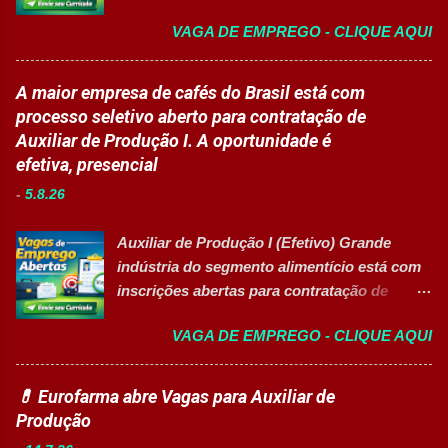
educacionais desenvolv...
de talentos em grande grupo industrial 👉
contínua da planta industrial. Principais
VAGA DE EMPREGO - CLIQUE AQUI
CANDIDATAR-SE AGORA Sobre as
Responsabilidades Assegurar a manutenção
Oportunidades Uma das maiores empresas
eficiente dos equipamentos das áreas de
do setor farmacêutico e de saúde está com
A maior empresa de cafés do Brasil está com
utilidades, elétrica e setores auxiliares.
processo seletivo aberto para contratação
processo seletivo aberto para contratação de
Identificar oportunidades de melhoria
de profissionais em diversas áreas de
Auxiliar de Produção I. A oportunidade é
contínua nos processos e no consumo de
atuação, oferecendo desenvolvimento
efetiva, presencial
recursos energéticos. Garantir a
profissional, inovação e excelência
disponibilidade e alta confiabilidade
-
5.8.26
operacional. Estão disponíveis cargos de
operacional dos processos industriais.
nível operacional, técnico, administrativo e
Liderar a gestão da ...
Auxiliar de Produção I (Efetivo) Grande
de gestão, além de opções de cadastro em
indústria do segmento alimentício está com
banco de talentos para futuras
inscrições abertas para contratação de
oportunidades de carreira. Vagas
Auxiliar de Produção I 👉 CANDIDATAR-SE
Disponíveis Analista de Projetos Pleno
VAGA DE EMPREGO - CLIQUE AQUI
AGORA Resumo da vaga Cargo: Auxiliar de
Auxiliar de Almoxarifado OEA Auxiliar de
Produção I Empresa: Grupo 3Corações Tipo
Produção Eletricista de Manutenção II
de contratação: Efetivo (CLT) Modelo de
💊 Eurofarma abre Vagas para Auxiliar de
Gerente Executivo de Engenharia Oficial de
trabalho: Presencial Inscrições até: 10 de
Produção
Cozinha Banco de Talentos - Auxiliar de
agosto de 2026 Acessibilidade: Vaga
Produção (Alimentos) Banco de Talentos -