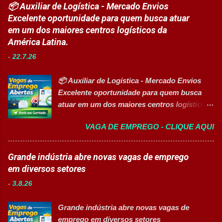
com novas oportunidades abertas para
📦 Auxiliar de Logística - Mercado Envios
embalagem, envase, manipulação e
profissionais que desejam atuar em um
Excelente oportunidade para quem busca atuar
preparação de materiais; ✅ Apoiar a limpeza
ambiente inovador, colaborativo e voltado
em um dos maiores centros logísticos da
técnica das áreas produtivas; ✅ Preencher e
para o desenvolvimento de pessoas. As
América Latina.
conferir documentos de produção; ✅
vagas contemplam áreas industriais,
Auxiliar no setup e abastecimento das linhas
-
22.7.26
logística, manutenção, projetos e banco de
produtivas; ✅ Conferir materiais recebidos e
talentos, oferecendo oportunidades para
realizar devoluções quand...
📦 Auxiliar de Logística - Mercado Envios
profissionais com diferentes perfis e níveis
Excelente oportunidade para quem busca
de experiência. Vagas disponíveis Analista
atuar em um dos maiores centros logísticos
de Projetos Pleno Auxiliar de Almoxarifado
da América Latina. 🚀 CANDIDATAR AGORA
Auxiliar de Produção Eletricista de
VAGA DE EMPREGO - CLIQUE AQUI
📋 Sobre a oportunidade O Mercado Envios
Manutenção II Banco de Talentos Áreas de
está com oportunidade para Auxiliar de
atuação Produção Industrial. Logística.
Logística . A empresa busca profissionais
Grande indústria abre novas vagas de emprego
Almoxarifado. Projetos. Engenharia.
comprometidos, organizados e que desejam
em diversos setores
Manutenção Industrial. Operações. Banco de
crescer em um ambiente inovador,
Talentos. Perfil buscado Comprometimento.
-
3.8.26
colaborativo e focado em excelência
Org...
operacional. 💼 Principais atividades
Grande indústria abre novas vagas de
Receber produtos no centro de distribuição;
emprego em diversos setores