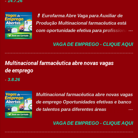
-
14.7.26
inclusiva para Pessoas com Deficiência
Oportunidades Gerais Áreas de Atuação
(PcD) Principais atividades Preparar e
Produção In...
💊 Eurofarma Abre Vaga para Auxiliar de
abastecer materiais para as linhas de
Produção Multinacional farmacêutica está
produção. Separar produtos e insumos
com oportunidade efetiva para profissionais
utilizados na fabricação. Realizar paletização
do setor industrial, incluindo Pessoas com
dos produtos acabados. Organizar e manter
VAGA DE EMPREGO - CLIQUE AQUI
Deficiência (PcD). 🏢 Sobre a Eurofarma
o ambiente de trabalho limpo. Auxiliar
Com mais de 50 anos de história , a
operadores nas atividades produtivas.
Eurofarma é uma multinacional brasileira
Multinacional farmacêutica abre novas vagas
Comunicar anormalidades nos
presente em 22 países , reconhecida pela
de emprego
equipamentos à manutenção. Cumprir
inovação, qualidade e compromisso com o
normas de segurança do trabalho. Executar
-
3.8.26
acesso à saúde. A empresa conta com mais
limpeza de equipamentos e da área
de 11 mil colaboradores e figura entre as
produtiva. Requisitos Ensino Médio
Multinacional farmacêutica abre novas vagas
melhores empresas para trabalhar,
completo. Disponibilidade para trab...
de emprego Oportunidades efetivas e banco
oferecendo oportunidades de crescimento,
de talentos para diferentes áreas
desenvolvimento profissional e um ambiente
profissionais 👉 CANDIDATAR AGORA
voltado para diversidade e inclusão. 👉
VAGA DE EMPREGO - CLIQUE AQUI
Sobre as oportunidades Uma das maiores
CANDIDATAR-SE AGORA 📋 Principais
multinacionais farmacêuticas do Brasil está
Atividades ✅ Auxiliar nas atividades de