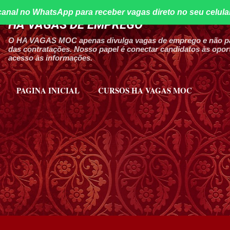
canal no WhatsApp para receber vagas direto no seu celula
Pular para o conteúdo principal
HA VAGAS DE EMPREGO
O HA VAGAS MOC apenas divulga vagas de emprego e não par
das contratações. Nosso papel é conectar candidatos às oport
acesso às informações.
PAGINA INICIAL
CURSOS HA VAGAS MOC