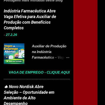
Postagens mais visitadas deste blog
Indústria Farmacêutica Abre
Vaga Efetiva para Auxiliar de
Produção com Benefícios
Completos
-
27.2.26
Auxiliar de Produção
na Indústria
Farmacêutica – Vaga
Efetiva com Benefícios
Completo A Eurofarma
VAGA DE EMPREGO - CLIQUE AQUI
, multinacional
brasileira presente em
22 países e referência
🔥 Novo Nordisk Abre
no setor farmacêutico,
Seleção – Oportunidade em
está com vaga aberta
Ambiente de Alto
para Auxiliar de
Desempenho