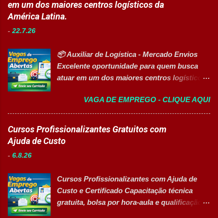
em um dos maiores centros logísticos da
normas de segurança do trabalho. Executar
para o desenvolvimento de pessoas. As
América Latina.
limpeza de equipamentos e da área
vagas contemplam áreas industriais,
produtiva. Requisitos Ensino Médio
-
22.7.26
logística, manutenção, projetos e banco de
completo. Disponibilidade para trab...
talentos, oferecendo oportunidades para
📦 Auxiliar de Logística - Mercado Envios
profissionais com diferentes perfis e níveis
Excelente oportunidade para quem busca
de experiência. Vagas disponíveis Analista
atuar em um dos maiores centros logísticos
de Projetos Pleno Auxiliar de Almoxarifado
da América Latina. 🚀 CANDIDATAR AGORA
Auxiliar de Produção Eletricista de
VAGA DE EMPREGO - CLIQUE AQUI
📋 Sobre a oportunidade O Mercado Envios
Manutenção II Banco de Talentos Áreas de
está com oportunidade para Auxiliar de
atuação Produção Industrial. Logística.
Logística . A empresa busca profissionais
Cursos Profissionalizantes Gratuitos com
Almoxarifado. Projetos. Engenharia.
comprometidos, organizados e que desejam
Ajuda de Custo
Manutenção Industrial. Operações. Banco de
crescer em um ambiente inovador,
Talentos. Perfil buscado Comprometimento.
-
6.8.26
colaborativo e focado em excelência
Org...
operacional. 💼 Principais atividades
Cursos Profissionalizantes com Ajuda de
Receber produtos no centro de distribuição;
Custo e Certificado Capacitação técnica
Embalar e etiquetar mercadorias; Conferir
gratuita, bolsa por hora-aula e qualificação
documentos, registros e embalagens;
para o mercado de trabalho 👉 GARANTIR
Garantir a qualidade dos processos