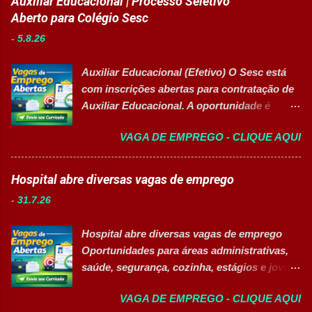
Auxiliar Educacional | Processo Seletivo
Humanos, recrutamento e seleção,
Aberto para Colégio Sesc
administração de pessoal e atendimento aos
-
5.8.26
colaboradores. A oportunidade é ideal para
profissionais organizados, comunicativos e
Auxiliar Educacional (Efetivo) O Sesc está
que desejam desenvolver carreira na área de
com inscrições abertas para contratação de
Gestão de Pessoas. Salário R$ 2.236,38
Auxiliar Educacional. A oportunidade é
Principais atividades Apoiar os processos de
destinada a estudantes do ensino superior
recrutamento e seleção. Realizar
VAGA DE EMPREGO - CLIQUE AQUI
nas áreas da educação que desejam atuar
atendimento aos colaboradores. Dar suporte
em ambiente escolar, apoiando professores
às rotinas de Departamento Pessoal.
e estudantes. 👉 CANDIDATAR-SE AGORA
Hospital abre diversas vagas de emprego
Acompanhar e controlar benefícios.
Resumo da vaga Cargo: Auxiliar
Organizar e controlar arquivos do setor.
-
31.7.26
Educacional Empresa: Sesc Tipo de
Auxiliar na melhoria dos processos internos
contratação: Efetivo (CLT) Modelo de
de RH. Executar demais atividades
Hospital abre diversas vagas de emprego
trabalho: Presencial Inscrições até: 11 de
administrativas da área. Requisitos 18 anos
Oportunidades para áreas administrativas,
agosto de 2026 Vaga inclusiva para Pessoas
completos. Ensino médio completo ...
saúde, segurança, cozinha, estágios e jovem
com Deficiência (PcD). Principais atividades
aprendiz 👉 CANDIDATAR AGORA Confira
Apoiar professores durante atividades
VAGA DE EMPREGO - CLIQUE AQUI
as oportunidades disponíveis Um dos
pedagógicas. Auxiliar estudantes em