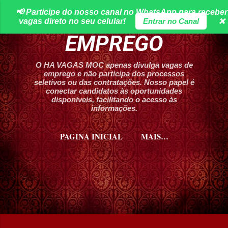
📢 Participe do nosso canal no WhatsApp para receber
Pular para o conteúdo principal
HA VAGAS DE
vagas direto no seu celular!
Entrar no Canal
❌
EMPREGO
O HA VAGAS MOC apenas divulga vagas de
emprego e não participa dos processos
seletivos ou das contratações. Nosso papel é
conectar candidatos às oportunidades
disponíveis, facilitando o acesso às
informações.
PAGINA INICIAL
MAIS…
CURSOS HA VAGAS MOC