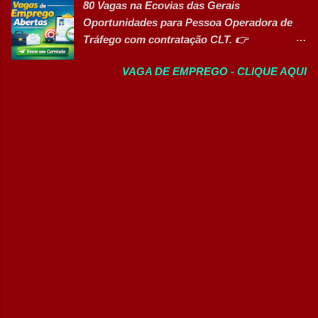
80 Vagas na Ecovias das Gerais
Deficiência (PcD), permitindo que
Gastronomia (Tarde): Aulas de 13h...
Oportunidades para Pessoa Operadora de
profissionais encontrem posições
Tráfego com contratação CLT. 👉
compatíveis com seus perfis e objetivos de
CANDIDATAR AGORA Sobre a oportunidade
carreira. Vagas disponíveis Auxiliar de
VAGA DE EMPREGO - CLIQUE AQUI
A Ecovias das Gerais está com 80
Ferramentaria Coordenador(a) de Qualidade
oportunidades de emprego para o cargo de
Laboratorista Operador de Produção
Pessoa Operadora de Tráfego . As vagas são
Supervisor de Manutenção Industrial
destinadas a profissionais com CNH nas
Gerente de Operações CD Operador de
categorias B, C, D ou E , para atuação nas
Centro de Distribuição (Banco de Talentos)
operações rodoviárias da concessionária. A
Operador Líder CD (Banco de Talentos)
contratação é em regime CLT e a empresa
Operador de Empilhadeiras (Banco de
oferece benefícios competitivos, além de
Talentos) Conferente de Centro de Dist...
oportunidades de desenvolvimento
profissional. Principais atividades Realizar
inspeções e rondas operacionais na rodovia.
Monitorar as condições da pista e da
infraestrutura. Registrar ocorrências junto
ao Centro de Controle Operacional (CCO).
Prestar atendimento aos usuários da