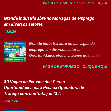
VAGA DE EMPREGO - CLIQUE AQUI
MINHA VAGA Sobre o Programa de
logísticos; Contribuir com melhorias na
Qualificação Estão abertas as inscrições
operação; Atuar em equipe para garantir
para programas de formação
Grande indústria abre novas vagas de emprego
agilidade nas entregas. ✅ Requisitos Ensino
profissionalizante voltados para o
em diversos setores
Fundamental completo; Não é necessário
desenvolvimento de carreiras e capacitação
possuir experiência anterior; Perfil
-
3.8.26
técnica em setores estratégicos do mercado.
organizado e proativo; Facilidade para
Além do aprendizado prático e da
trabalhar em equipe; Interesse em aprender
Grande indústria abre novas vagas de
certificação reconhecida, os participantes
e crescer profissionalmente. 💰
emprego em diversos setores
contam com uma ajuda de custo calculada
Remuneração Salário total podend...
Oportunidades efetivas, banco de talentos e
em R$ 6,00 por hora-aula frequentada , ideal
vagas exclusivas para Pessoas com
para apoiar o desenvolvimento do aluno
VAGA DE EMPREGO - CLIQUE AQUI
Deficiência (PcD) 👉 CANDIDATAR AGORA
durante todo o período de estudos. Opções
Sobre as oportunidades Uma das maiores
de Formação Disponíveis Aperfeiçoamento
indústrias do setor de calçados e bens de
80 Vagas na Ecovias das Gerais -
em Gestão e Serviços de Gastronomia
consumo está com novas oportunidades de
Oportunidades para Pessoa Operadora de
(Turma Vespertina) Aperfeiçoamento em
emprego abertas para profissionais de
Tráfego com contratação CLT.
Gestão e Serviços de Gastronomia (Turma
diferentes áreas e níveis de experiência. Há
Noturna) Estratégia de Vendas e
-
28.7.26
vagas efetivas, banco de talentos e
Performance Comercial (Turma Vespertina)
oportunidades exclusivas para Pessoas com
Estrutura e Horários das Turmas