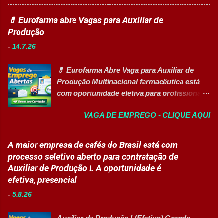
maiores hospitais da região está com novas
projetos educacionais. Dar suporte em
vagas abertas para contratação em
💊 Eurofarma abre Vagas para Auxiliar de
atividades recreativas e lúdicas.
diferentes setores. As oportunidades
Produção
Disponibilizar materiais utilizados nas
contemplam profissionais de diversos níveis
atividades. Monitorar estudantes durante
-
14.7.26
de escolaridade, além de vagas para estágio,
aulas e recreios. Contribuir para um
jovem aprendiz e pessoas com deficiência
ambiente escolar organizado e seguro.
💊 Eurofarma Abre Vaga para Auxiliar de
(PcD). As vagas oferecem oportunidades de
Acompanhar contratos quando designado
Produção Multinacional farmacêutica está
desenvolvimento profissional em um
pela liderança. Apoiar diversas ações
com oportunidade efetiva para profissionais
ambiente hospitalar estruturado, com
educacionais desenvolv...
do setor industrial, incluindo Pessoas com
atuação em áreas administrativas,
VAGA DE EMPREGO - CLIQUE AQUI
Deficiência (PcD). 🏢 Sobre a Eurofarma
assistenciais, operacionais e de apoio. Vagas
Com mais de 50 anos de história , a
abertas Auxiliar de Cozinha Técnico de
Eurofarma é uma multinacional brasileira
A maior empresa de cafés do Brasil está com
Enfermagem Enfermeiro Vigia (Modalidade
presente em 22 países , reconhecida pela
processo seletivo aberto para contratação de
Intermitente) Assistente Administrativo I
inovação, qualidade e compromisso com o
Auxiliar de Produção I. A oportunidade é
(Exclusiva PcD) Auxiliar de Faturamento
acesso à saúde. A empresa conta com mais
efetiva, presencial
(Exclusiva PcD) Jovem Aprendiz Arquivista
de 11 mil colaboradores e figura entre as
(Exclusiva PcD) Terapeuta Ocupacional
-
5.8.26
melhores empresas para trabalhar,
Atendente de Copa Estagiário Técnico ...
oferecendo oportunidades de crescimento,
Auxiliar de Produção I (Efetivo) Grande