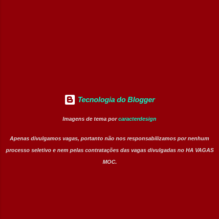
rodovia. Atuar na sinalização e apoio em
acidentes. Acionar equipes de emergência
quando necessário. Identificar
irregularidades nas áreas próximas da
rodovia. Executar procedimento...
Tecnologia do Blogger
Imagens de tema por
caracterdesign
Apenas divulgamos vagas, portanto não nos responsabilizamos por nenhum
processo seletivo e nem pelas contratações das vagas divulgadas no HA VAGAS
MOC.