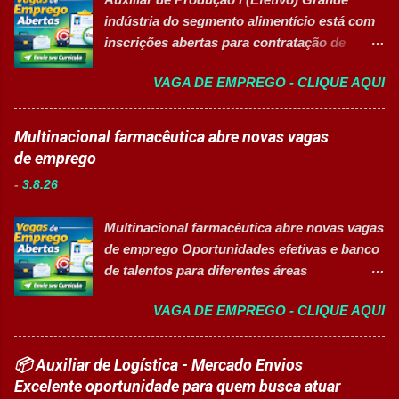
desenvolvimento profissional e um ambiente
indústria do segmento alimentício está com
voltado para diversidade e inclusão. 👉
inscrições abertas para contratação de
CANDIDATAR-SE AGORA 📋 Principais
Auxiliar de Produção I 👉 CANDIDATAR-SE
Atividades ✅ Auxiliar nas atividades de
VAGA DE EMPREGO - CLIQUE AQUI
AGORA Resumo da vaga Cargo: Auxiliar de
embalagem, envase, manipulação e
Produção I Empresa: Grupo 3Corações Tipo
preparação de materiais; ✅ Apoiar a limpeza
de contratação: Efetivo (CLT) Modelo de
Multinacional farmacêutica abre novas vagas
técnica das áreas produtivas; ✅ Preencher e
trabalho: Presencial Inscrições até: 10 de
de emprego
conferir documentos de produção; ✅
agosto de 2026 Acessibilidade: Vaga
Auxiliar no setup e abastecimento das linhas
-
3.8.26
inclusiva para Pessoas com Deficiência
produtivas; ✅ Conferir materiais recebidos e
(PcD) Principais atividades Preparar e
realizar devoluções quand...
Multinacional farmacêutica abre novas vagas
abastecer materiais para as linhas de
de emprego Oportunidades efetivas e banco
produção. Separar produtos e insumos
de talentos para diferentes áreas
utilizados na fabricação. Realizar paletização
profissionais 👉 CANDIDATAR AGORA
dos produtos acabados. Organizar e manter
VAGA DE EMPREGO - CLIQUE AQUI
Sobre as oportunidades Uma das maiores
o ambiente de trabalho limpo. Auxiliar
multinacionais farmacêuticas do Brasil está
operadores nas atividades produtivas.
com novas oportunidades abertas para
📦 Auxiliar de Logística - Mercado Envios
Comunicar anormalidades nos
profissionais que desejam atuar em um
Excelente oportunidade para quem busca atuar
equipamentos à manutenção. Cumprir
ambiente inovador, colaborativo e voltado