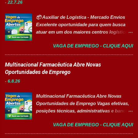
-
22.7.26
agosto de 2026 Vaga inclusiva para Pessoas
Estrutura e Horários das Turmas
com Deficiência (PcD). Principais atividades
Gastronomia (Tarde): Aulas de 13h...
📦 Auxiliar de Logística - Mercado Envios
Apoiar professores durante atividades
Excelente oportunidade para quem busca
pedagógicas. Auxiliar estudantes em
atuar em um dos maiores centros logísticos
projetos educacionais. Dar suporte em
da América Latina. 🚀 CANDIDATAR AGORA
atividades recreativas e lúdicas.
VAGA DE EMPREGO - CLIQUE AQUI
📋 Sobre a oportunidade O Mercado Envios
Disponibilizar materiais utilizados nas
está com oportunidade para Auxiliar de
atividades. Monitorar estudantes durante
Logística . A empresa busca profissionais
Multinacional Farmacêutica Abre Novas
aulas e recreios. Contribuir para um
comprometidos, organizados e que desejam
Oportunidades de Emprego
ambiente escolar organizado e seguro.
crescer em um ambiente inovador,
Acompanhar contratos quando designado
-
6.8.26
colaborativo e focado em excelência
pela liderança. Apoiar diversas ações
operacional. 💼 Principais atividades
educacionais desenvolv...
Multinacional Farmacêutica Abre Novas
Receber produtos no centro de distribuição;
Oportunidades de Emprego Vagas efetivas,
Embalar e etiquetar mercadorias; Conferir
posições técnicas, administrativas e banco
documentos, registros e embalagens;
de talentos em grande grupo industrial 👉
Garantir a qualidade dos processos
VAGA DE EMPREGO - CLIQUE AQUI
CANDIDATAR-SE AGORA Sobre as
logísticos; Contribuir com melhorias na
Oportunidades Uma das maiores empresas
operação; Atuar em equipe para garantir