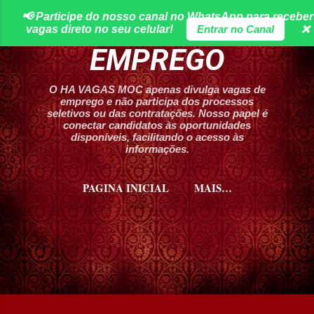
📢 Participe do nosso canal no WhatsApp para receber
Pular para o conteúdo principal
HA VAGAS DE
vagas direto no seu celular!
Entrar no Canal
❌
EMPREGO
O HA VAGAS MOC apenas divulga vagas de
emprego e não participa dos processos
seletivos ou das contratações. Nosso papel é
conectar candidatos às oportunidades
disponíveis, facilitando o acesso às
informações.
PAGINA INICIAL
MAIS…
CURSOS HA VAGAS MOC