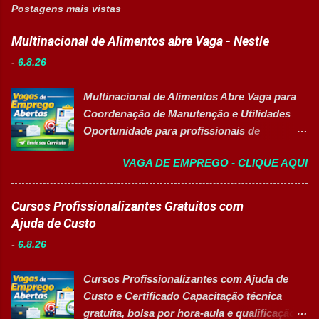
Postagens mais vistas
Multinacional de Alimentos abre Vaga - Nestle
-
6.8.26
Multinacional de Alimentos Abre Vaga para
Coordenação de Manutenção e Utilidades
Oportunidade para profissionais de
Engenharia com foco em liderança, projetos
VAGA DE EMPREGO - CLIQUE AQUI
e excelência operacional 👉 CANDIDATAR-
SE AGORA Sobre a Posição Líder mundial
no segmento de alimentos e bebidas busca
Cursos Profissionalizantes Gratuitos com
profissional qualificado para coordenar as
Ajuda de Custo
áreas de Manutenção e Utilidades em sua
-
6.8.26
unidade fabril. A posição tem como foco
garantir a alta eficiência e confiabilidade dos
Cursos Profissionalizantes com Ajuda de
equipamentos, a gestão otimizada de
Custo e Certificado Capacitação técnica
recursos energéticos e a liderança
gratuita, bolsa por hora-aula e qualificação
estratégica em projetos de melhoria