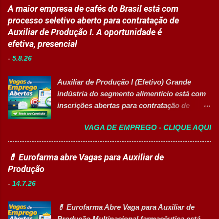
do setor farmacêutico e de saúde está com
A maior empresa de cafés do Brasil está com
agilidade nas entregas. ✅ Requisitos Ensino
processo seletivo aberto para contratação
processo seletivo aberto para contratação de
Fundamental completo; Não é necessário
de profissionais em diversas áreas de
Auxiliar de Produção I. A oportunidade é
possuir experiência anterior; Perfil
atuação, oferecendo desenvolvimento
efetiva, presencial
organizado e proativo; Facilidade para
profissional, inovação e excelência
trabalhar em equipe; Interesse em aprender
-
5.8.26
operacional. Estão disponíveis cargos de
e crescer profissionalmente. 💰
nível operacional, técnico, administrativo e
Remuneração Salário total podend...
Auxiliar de Produção I (Efetivo) Grande
de gestão, além de opções de cadastro em
indústria do segmento alimentício está com
banco de talentos para futuras
inscrições abertas para contratação de
oportunidades de carreira. Vagas
Auxiliar de Produção I 👉 CANDIDATAR-SE
Disponíveis Analista de Projetos Pleno
VAGA DE EMPREGO - CLIQUE AQUI
AGORA Resumo da vaga Cargo: Auxiliar de
Auxiliar de Almoxarifado OEA Auxiliar de
Produção I Empresa: Grupo 3Corações Tipo
Produção Eletricista de Manutenção II
de contratação: Efetivo (CLT) Modelo de
💊 Eurofarma abre Vagas para Auxiliar de
Gerente Executivo de Engenharia Oficial de
trabalho: Presencial Inscrições até: 10 de
Produção
Cozinha Banco de Talentos - Auxiliar de
agosto de 2026 Acessibilidade: Vaga
Produção (Alimentos) Banco de Talentos -
-
14.7.26
inclusiva para Pessoas com Deficiência
Oportunidades Gerais Áreas de Atuação
(PcD) Principais atividades Preparar e
Produção In...
💊 Eurofarma Abre Vaga para Auxiliar de
abastecer materiais para as linhas de
Produção Multinacional farmacêutica está