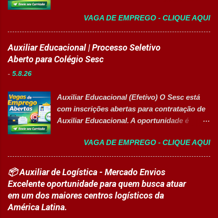
para o mercado de trabalho 👉 GARANTIR
contínua da planta industrial. Principais
VAGA DE EMPREGO - CLIQUE AQUI
MINHA VAGA Sobre o Programa de
Responsabilidades Assegurar a manutenção
Qualificação Estão abertas as inscrições
eficiente dos equipamentos das áreas de
para programas de formação
Auxiliar Educacional | Processo Seletivo
utilidades, elétrica e setores auxiliares.
profissionalizante voltados para o
Aberto para Colégio Sesc
Identificar oportunidades de melhoria
desenvolvimento de carreiras e capacitação
contínua nos processos e no consumo de
-
5.8.26
técnica em setores estratégicos do mercado.
recursos energéticos. Garantir a
Além do aprendizado prático e da
disponibilidade e alta confiabilidade
Auxiliar Educacional (Efetivo) O Sesc está
certificação reconhecida, os participantes
operacional dos processos industriais.
com inscrições abertas para contratação de
contam com uma ajuda de custo calculada
Liderar a gestão da ...
Auxiliar Educacional. A oportunidade é
em R$ 6,00 por hora-aula frequentada , ideal
destinada a estudantes do ensino superior
para apoiar o desenvolvimento do aluno
VAGA DE EMPREGO - CLIQUE AQUI
nas áreas da educação que desejam atuar
durante todo o período de estudos. Opções
em ambiente escolar, apoiando professores
de Formação Disponíveis Aperfeiçoamento
e estudantes. 👉 CANDIDATAR-SE AGORA
📦 Auxiliar de Logística - Mercado Envios
em Gestão e Serviços de Gastronomia
Resumo da vaga Cargo: Auxiliar
Excelente oportunidade para quem busca atuar
(Turma Vespertina) Aperfeiçoamento em
Educacional Empresa: Sesc Tipo de
em um dos maiores centros logísticos da
Gestão e Serviços de Gastronomia (Turma
contratação: Efetivo (CLT) Modelo de
América Latina.
Noturna) Estratégia de Vendas e
trabalho: Presencial Inscrições até: 11 de
Performance Comercial (Turma Vespertina)