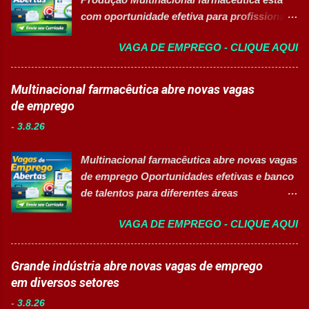
produção. Separar produtos e insumos
com oportunidade efetiva para profissionais
utilizados na fabricação. Realizar paletização
do setor industrial, incluindo Pessoas com
dos produtos acabados. Organizar e manter
VAGA DE EMPREGO - CLIQUE AQUI
Deficiência (PcD). 🏢 Sobre a Eurofarma
o ambiente de trabalho limpo. Auxiliar
Com mais de 50 anos de história , a
operadores nas atividades produtivas.
Eurofarma é uma multinacional brasileira
Multinacional farmacêutica abre novas vagas
Comunicar anormalidades nos
presente em 22 países , reconhecida pela
de emprego
equipamentos à manutenção. Cumprir
inovação, qualidade e compromisso com o
normas de segurança do trabalho. Executar
-
3.8.26
acesso à saúde. A empresa conta com mais
limpeza de equipamentos e da área
de 11 mil colaboradores e figura entre as
produtiva. Requisitos Ensino Médio
Multinacional farmacêutica abre novas vagas
melhores empresas para trabalhar,
completo. Disponibilidade para trab...
de emprego Oportunidades efetivas e banco
oferecendo oportunidades de crescimento,
de talentos para diferentes áreas
desenvolvimento profissional e um ambiente
profissionais 👉 CANDIDATAR AGORA
voltado para diversidade e inclusão. 👉
VAGA DE EMPREGO - CLIQUE AQUI
Sobre as oportunidades Uma das maiores
CANDIDATAR-SE AGORA 📋 Principais
multinacionais farmacêuticas do Brasil está
Atividades ✅ Auxiliar nas atividades de
com novas oportunidades abertas para
Grande indústria abre novas vagas de emprego
embalagem, envase, manipulação e
profissionais que desejam atuar em um
em diversos setores
preparação de materiais; ✅ Apoiar a limpeza
ambiente inovador, colaborativo e voltado
técnica das áreas produtivas; ✅ Preencher e
-
3.8.26
para o desenvolvimento de pessoas. As