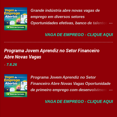
conferir documentos de produção; ✅
vagas contemplam áreas industriais,
Auxiliar no setup e abastecimento das linhas
Grande indústria abre novas vagas de
logística, manutenção, projetos e banco de
produtivas; ✅ Conferir materiais recebidos e
emprego em diversos setores
talentos, oferecendo oportunidades para
realizar devoluções quand...
Oportunidades efetivas, banco de talentos e
profissionais com diferentes perfis e níveis
vagas exclusivas para Pessoas com
de experiência. Vagas disponíveis Analista
VAGA DE EMPREGO - CLIQUE AQUI
Deficiência (PcD) 👉 CANDIDATAR AGORA
de Projetos Pleno Auxiliar de Almoxarifado
Sobre as oportunidades Uma das maiores
Auxiliar de Produção Eletricista de
indústrias do setor de calçados e bens de
Programa Jovem Aprendiz no Setor Financeiro
Manutenção II Banco de Talentos Áreas de
consumo está com novas oportunidades de
Abre Novas Vagas
atuação Produção Industrial. Logística.
emprego abertas para profissionais de
Almoxarifado. Projetos. Engenharia.
-
7.8.26
diferentes áreas e níveis de experiência. Há
Manutenção Industrial. Operações. Banco de
vagas efetivas, banco de talentos e
Talentos. Perfil buscado Comprometimento.
Programa Jovem Aprendiz no Setor
oportunidades exclusivas para Pessoas com
Org...
Financeiro Abre Novas Vagas Oportunidade
Deficiência (PcD), permitindo que
de primeiro emprego com desenvolvimento
profissionais encontrem posições
profissional, treinamento prático e pacote de
compatíveis com seus perfis e objetivos de
VAGA DE EMPREGO - CLIQUE AQUI
benefícios 👉 CANDIDATAR-SE AGORA
carreira. Vagas disponíveis Auxiliar de
Sobre a Oportunidade Grande empresa
Ferramentaria Coordenador(a) de Qualidade
parceira de renomado grupo financeiro está
Laboratorista Operador de Produção