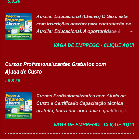
-
5.8.26
Auxiliar Educacional (Efetivo) O Sesc está
com inscrições abertas para contratação de
Auxiliar Educacional. A oportunidade é
destinada a estudantes do ensino superior
VAGA DE EMPREGO - CLIQUE AQUI
nas áreas da educação que desejam atuar
em ambiente escolar, apoiando professores
e estudantes. 👉 CANDIDATAR-SE AGORA
Cursos Profissionalizantes Gratuitos com
Resumo da vaga Cargo: Auxiliar
Ajuda de Custo
Educacional Empresa: Sesc Tipo de
-
6.8.26
contratação: Efetivo (CLT) Modelo de
trabalho: Presencial Inscrições até: 11 de
Cursos Profissionalizantes com Ajuda de
agosto de 2026 Vaga inclusiva para Pessoas
Custo e Certificado Capacitação técnica
com Deficiência (PcD). Principais atividades
gratuita, bolsa por hora-aula e qualificação
Apoiar professores durante atividades
para o mercado de trabalho 👉 GARANTIR
pedagógicas. Auxiliar estudantes em
VAGA DE EMPREGO - CLIQUE AQUI
MINHA VAGA Sobre o Programa de
projetos educacionais. Dar suporte em
Qualificação Estão abertas as inscrições
atividades recreativas e lúdicas.