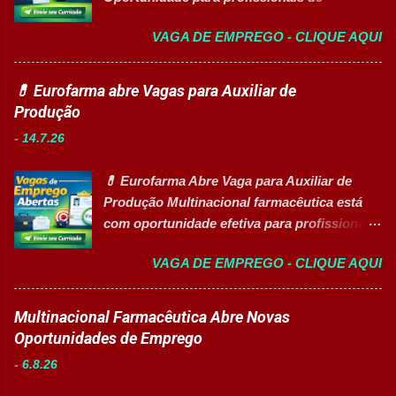
produção. Separar produtos e insumos
Engenharia com foco em liderança, projetos
utilizados na fabricação. Realizar paletização
VAGA DE EMPREGO - CLIQUE AQUI
e excelência operacional 👉 CANDIDATAR-
dos produtos acabados. Organizar e manter
SE AGORA Sobre a Posição Líder mundial
o ambiente de trabalho limpo. Auxiliar
no segmento de alimentos e bebidas busca
💊 Eurofarma abre Vagas para Auxiliar de
operadores nas atividades produtivas.
profissional qualificado para coordenar as
Produção
Comunicar anormalidades nos
áreas de Manutenção e Utilidades em sua
equipamentos à manutenção. Cumprir
-
14.7.26
unidade fabril. A posição tem como foco
normas de segurança do trabalho. Executar
garantir a alta eficiência e confiabilidade dos
limpeza de equipamentos e da área
💊 Eurofarma Abre Vaga para Auxiliar de
equipamentos, a gestão otimizada de
produtiva. Requisitos Ensino Médio
Produção Multinacional farmacêutica está
recursos energéticos e a liderança
completo. Disponibilidade para trab...
com oportunidade efetiva para profissionais
estratégica em projetos de melhoria
do setor industrial, incluindo Pessoas com
contínua da planta industrial. Principais
VAGA DE EMPREGO - CLIQUE AQUI
Deficiência (PcD). 🏢 Sobre a Eurofarma
Responsabilidades Assegurar a manutenção
Com mais de 50 anos de história , a
eficiente dos equipamentos das áreas de
Eurofarma é uma multinacional brasileira
Multinacional Farmacêutica Abre Novas
utilidades, elétrica e setores auxiliares.
presente em 22 países , reconhecida pela
Oportunidades de Emprego
Identificar oportunidades de melhoria
inovação, qualidade e compromisso com o
contínua nos processos e no consumo de
-
6.8.26
acesso à saúde. A empresa conta com mais
recursos energéticos. Garantir a
de 11 mil colaboradores e figura entre as