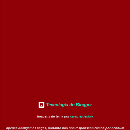
desenvolvimento profissional em um
Operador de Empilhadeiras (Banco de
ambiente hospitalar estruturado, com
Talentos) Conferente de Centro de Dist...
atuação em áreas administrativas,
assistenciais, operacionais e de apoio. Vagas
abertas Auxiliar de Cozinha Técnico de
Enfermagem Enfermeiro Vigia (Modalidade
Intermitente) Assistente Administrativo I
(Exclusiva PcD) Auxiliar de Faturamento
(Exclusiva PcD) Jovem Aprendiz Arquivista
(Exclusiva PcD) Terapeuta Ocupacional
Atendente de Copa Estagiário Técnico ...
Tecnologia do Blogger
Imagens de tema por
caracterdesign
Apenas divulgamos vagas, portanto não nos responsabilizamos por nenhum