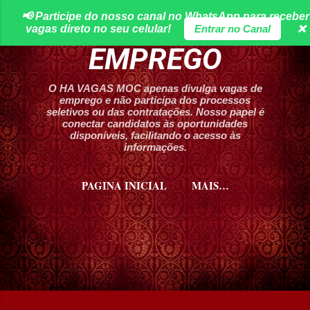
📢 Participe do nosso canal no WhatsApp para receber
Pular para o conteúdo principal
HA VAGAS DE
vagas direto no seu celular!
Entrar no Canal
❌
EMPREGO
O HA VAGAS MOC apenas divulga vagas de
emprego e não participa dos processos
seletivos ou das contratações. Nosso papel é
conectar candidatos às oportunidades
disponíveis, facilitando o acesso às
informações.
PAGINA INICIAL
MAIS…
CURSOS HA VAGAS MOC