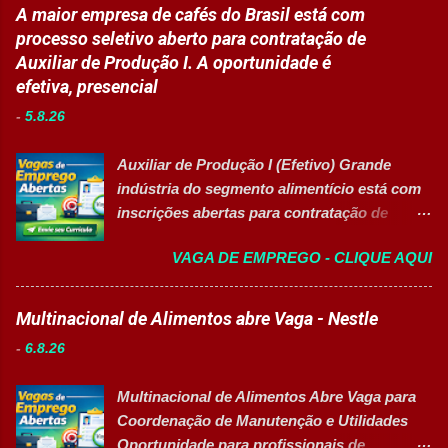
para programas de formação
A maior empresa de cafés do Brasil está com
Disponibilizar materiais utilizados nas
profissionalizante voltados para o
processo seletivo aberto para contratação de
atividades. Monitorar estudantes durante
desenvolvimento de carreiras e capacitação
Auxiliar de Produção I. A oportunidade é
aulas e recreios. Contribuir para um
técnica em setores estratégicos do mercado.
efetiva, presencial
ambiente escolar organizado e seguro.
Além do aprendizado prático e da
Acompanhar contratos quando designado
-
5.8.26
certificação reconhecida, os participantes
pela liderança. Apoiar diversas ações
contam com uma ajuda de custo calculada
educacionais desenvolv...
Auxiliar de Produção I (Efetivo) Grande
em R$ 6,00 por hora-aula frequentada , ideal
indústria do segmento alimentício está com
para apoiar o desenvolvimento do aluno
inscrições abertas para contratação de
durante todo o período de estudos. Opções
Auxiliar de Produção I 👉 CANDIDATAR-SE
de Formação Disponíveis Aperfeiçoamento
VAGA DE EMPREGO - CLIQUE AQUI
AGORA Resumo da vaga Cargo: Auxiliar de
em Gestão e Serviços de Gastronomia
Produção I Empresa: Grupo 3Corações Tipo
(Turma Vespertina) Aperfeiçoamento em
de contratação: Efetivo (CLT) Modelo de
Multinacional de Alimentos abre Vaga - Nestle
Gestão e Serviços de Gastronomia (Turma
trabalho: Presencial Inscrições até: 10 de
Noturna) Estratégia de Vendas e
-
6.8.26
agosto de 2026 Acessibilidade: Vaga
Performance Comercial (Turma Vespertina)
inclusiva para Pessoas com Deficiência
Estrutura e Horários das Turmas
Multinacional de Alimentos Abre Vaga para
(PcD) Principais atividades Preparar e
Gastronomia (Tarde): Aulas de 13h...
Coordenação de Manutenção e Utilidades
abastecer materiais para as linhas de
Oportunidade para profissionais de