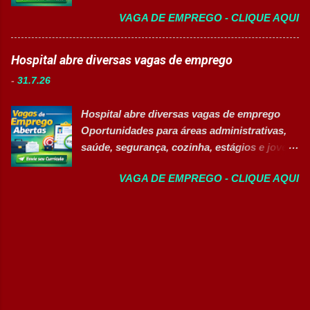
vagas exclusivas para Pessoas com
Garantir a qualidade dos processos
VAGA DE EMPREGO - CLIQUE AQUI
Deficiência (PcD) 👉 CANDIDATAR AGORA
logísticos; Contribuir com melhorias na
Sobre as oportunidades Uma das maiores
operação; Atuar em equipe para garantir
indústrias do setor de calçados e bens de
Hospital abre diversas vagas de emprego
agilidade nas entregas. ✅ Requisitos Ensino
consumo está com novas oportunidades de
Fundamental completo; Não é necessário
-
31.7.26
emprego abertas para profissionais de
possuir experiência anterior; Perfil
diferentes áreas e níveis de experiência. Há
organizado e proativo; Facilidade para
Hospital abre diversas vagas de emprego
vagas efetivas, banco de talentos e
trabalhar em equipe; Interesse em aprender
Oportunidades para áreas administrativas,
oportunidades exclusivas para Pessoas com
e crescer profissionalmente. 💰
saúde, segurança, cozinha, estágios e jovem
Deficiência (PcD), permitindo que
Remuneração Salário total podend...
aprendiz 👉 CANDIDATAR AGORA Confira
profissionais encontrem posições
VAGA DE EMPREGO - CLIQUE AQUI
as oportunidades disponíveis Um dos
compatíveis com seus perfis e objetivos de
maiores hospitais da região está com novas
carreira. Vagas disponíveis Auxiliar de
vagas abertas para contratação em
Ferramentaria Coordenador(a) de Qualidade
diferentes setores. As oportunidades
Laboratorista Operador de Produção
contemplam profissionais de diversos níveis
Supervisor de Manutenção Industrial
de escolaridade, além de vagas para estágio,
Gerente de Operações CD Operador de
jovem aprendiz e pessoas com deficiência
Centro de Distribuição (Banco de Talentos)
(PcD). As vagas oferecem oportunidades de
Operador Líder CD (Banco de Talentos)