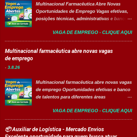
disponibilidade e alta confiabilidade
Multinacional Farmacêutica Abre Novas
melhores empresas para trabalhar,
operacional dos processos industriais.
Oportunidades de Emprego Vagas efetivas,
oferecendo oportunidades de crescimento,
Liderar a gestão da ...
posições técnicas, administrativas e banco
desenvolvimento profissional e um ambiente
de talentos em grande grupo industrial 👉
voltado para diversidade e inclusão. 👉
VAGA DE EMPREGO - CLIQUE AQUI
CANDIDATAR-SE AGORA Sobre as
CANDIDATAR-SE AGORA 📋 Principais
Oportunidades Uma das maiores empresas
Atividades ✅ Auxiliar nas atividades de
do setor farmacêutico e de saúde está com
Multinacional farmacêutica abre novas vagas
embalagem, envase, manipulação e
processo seletivo aberto para contratação
de emprego
preparação de materiais; ✅ Apoiar a limpeza
de profissionais em diversas áreas de
técnica das áreas produtivas; ✅ Preencher e
-
3.8.26
atuação, oferecendo desenvolvimento
conferir documentos de produção; ✅
profissional, inovação e excelência
Auxiliar no setup e abastecimento das linhas
Multinacional farmacêutica abre novas vagas
operacional. Estão disponíveis cargos de
produtivas; ✅ Conferir materiais recebidos e
de emprego Oportunidades efetivas e banco
nível operacional, técnico, administrativo e
realizar devoluções quand...
de talentos para diferentes áreas
de gestão, além de opções de cadastro em
profissionais 👉 CANDIDATAR AGORA
banco de talentos para futuras
VAGA DE EMPREGO - CLIQUE AQUI
Sobre as oportunidades Uma das maiores
oportunidades de carreira. Vagas
multinacionais farmacêuticas do Brasil está
Disponíveis Analista de Projetos Pleno
com novas oportunidades abertas para
📦 Auxiliar de Logística - Mercado Envios
Auxiliar de Almoxarifado OEA Auxiliar de
profissionais que desejam atuar em um
Excelente oportunidade para quem busca atuar
Produção Eletricista de Manutenção II