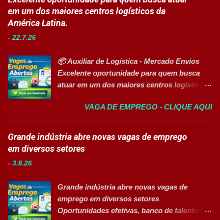
ambiente inovador, colaborativo e voltado
em um dos maiores centros logísticos da
Gerente Executivo de Engenharia Oficial de
para o desenvolvimento de pessoas. As
América Latina.
Cozinha Banco de Talentos - Auxiliar de
vagas contemplam áreas industriais,
Produção (Alimentos) Banco de Talentos -
-
22.7.26
logística, manutenção, projetos e banco de
Oportunidades Gerais Áreas de Atuação
talentos, oferecendo oportunidades para
Produção In...
📦 Auxiliar de Logística - Mercado Envios
profissionais com diferentes perfis e níveis
Excelente oportunidade para quem busca
de experiência. Vagas disponíveis Analista
atuar em um dos maiores centros logísticos
de Projetos Pleno Auxiliar de Almoxarifado
da América Latina. 🚀 CANDIDATAR AGORA
Auxiliar de Produção Eletricista de
VAGA DE EMPREGO - CLIQUE AQUI
📋 Sobre a oportunidade O Mercado Envios
Manutenção II Banco de Talentos Áreas de
está com oportunidade para Auxiliar de
atuação Produção Industrial. Logística.
Logística . A empresa busca profissionais
Grande indústria abre novas vagas de emprego
Almoxarifado. Projetos. Engenharia.
comprometidos, organizados e que desejam
em diversos setores
Manutenção Industrial. Operações. Banco de
crescer em um ambiente inovador,
Talentos. Perfil buscado Comprometimento.
-
3.8.26
colaborativo e focado em excelência
Org...
operacional. 💼 Principais atividades
Grande indústria abre novas vagas de
Receber produtos no centro de distribuição;
emprego em diversos setores
Embalar e etiquetar mercadorias; Conferir
Oportunidades efetivas, banco de talentos e
documentos, registros e embalagens;