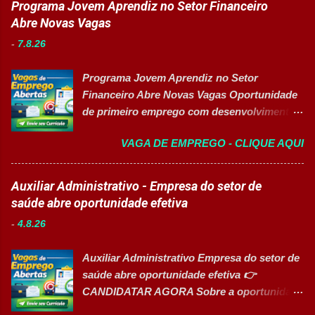
Programa Jovem Aprendiz no Setor Financeiro
Anos) Supervisor(a) de Produção (Vaga
trabalho: Presencial Inscrições até: 10 de
Abre Novas Vagas
Afirmativa para Mulheres) Analista de
agosto de 2026 Acessibilidade: Vaga
Manutenção Civil Sênior (Contrato
-
7.8.26
inclusiva para Pessoas com Deficiência
Temporário - 2 Anos) Áreas Estratégi...
(PcD) Principais atividades Preparar e
Programa Jovem Aprendiz no Setor
abastecer materiais para as linhas de
Financeiro Abre Novas Vagas Oportunidade
produção. Separar produtos e insumos
de primeiro emprego com desenvolvimento
utilizados na fabricação. Realizar paletização
profissional, treinamento prático e pacote de
dos produtos acabados. Organizar e manter
VAGA DE EMPREGO - CLIQUE AQUI
benefícios 👉 CANDIDATAR-SE AGORA
o ambiente de trabalho limpo. Auxiliar
Sobre a Oportunidade Grande empresa
operadores nas atividades produtivas.
parceira de renomado grupo financeiro está
Auxiliar Administrativo - Empresa do setor de
Comunicar anormalidades nos
com processo seletivo aberto para a
saúde abre oportunidade efetiva
equipamentos à manutenção. Cumprir
contratação de novos talentos através do
normas de segurança do trabalho. Executar
-
4.8.26
Programa Jovem Aprendiz. A oportunidade é
limpeza de equipamentos e da área
voltada para quem busca o primeiro
produtiva. Requisitos Ensino Médio
Auxiliar Administrativo Empresa do setor de
emprego e deseja iniciar sua trajetória
completo. Disponibilidade para trab...
saúde abre oportunidade efetiva 👉
profissional em um ambiente dinâmico,
CANDIDATAR AGORA Sobre a oportunidade
focado no desenvolvimento de habilidades
Empresa especializada em atenção à saúde
comerciais, atendimento ao cliente e rotinas