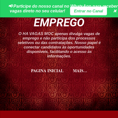
📢 Participe do nosso canal no WhatsApp para receber
Pular para o conteúdo principal
HA VAGAS DE
vagas direto no seu celular!
Entrar no Canal
❌
EMPREGO
O HA VAGAS MOC apenas divulga vagas de
emprego e não participa dos processos
seletivos ou das contratações. Nosso papel é
conectar candidatos às oportunidades
disponíveis, facilitando o acesso às
informações.
PAGINA INICIAL
MAIS…
CURSOS HA VAGAS MOC