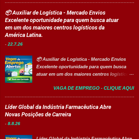
Oportunidades Uma das maiores empresas
atividades recreativas e lúdicas.
do setor farmacêutico e de saúde está com
📦 Auxiliar de Logística - Mercado Envios
Disponibilizar materiais utilizados nas
processo seletivo aberto para contratação
Excelente oportunidade para quem busca atuar
atividades. Monitorar estudantes durante
de profissionais em diversas áreas de
em um dos maiores centros logísticos da
aulas e recreios. Contribuir para um
atuação, oferecendo desenvolvimento
América Latina.
ambiente escolar organizado e seguro.
profissional, inovação e excelência
Acompanhar contratos quando designado
-
22.7.26
operacional. Estão disponíveis cargos de
pela liderança. Apoiar diversas ações
nível operacional, técnico, administrativo e
educacionais desenvolv...
📦 Auxiliar de Logística - Mercado Envios
de gestão, além de opções de cadastro em
Excelente oportunidade para quem busca
banco de talentos para futuras
atuar em um dos maiores centros logísticos
oportunidades de carreira. Vagas
da América Latina. 🚀 CANDIDATAR AGORA
Disponíveis Analista de Projetos Pleno
VAGA DE EMPREGO - CLIQUE AQUI
📋 Sobre a oportunidade O Mercado Envios
Auxiliar de Almoxarifado OEA Auxiliar de
está com oportunidade para Auxiliar de
Produção Eletricista de Manutenção II
Logística . A empresa busca profissionais
Líder Global da Indústria Farmacêutica Abre
Gerente Executivo de Engenharia Oficial de
comprometidos, organizados e que desejam
Novas Posições de Carreira
Cozinha Banco de Talentos - Auxiliar de
crescer em um ambiente inovador,
Produção (Alimentos) Banco de Talentos -
-
8.8.26
colaborativo e focado em excelência
Oportunidades Gerais Áreas de Atuação
operacional. 💼 Principais atividades
Produção In...
Líder Global da Indústria Farmacêutica Abre