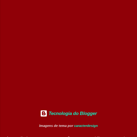
talentos, oferecendo oportunidades para
profissionais com diferentes perfis e níveis
de experiência. Vagas disponíveis Analista
de Projetos Pleno Auxiliar de Almoxarifado
Auxiliar de Produção Eletricista de
Manutenção II Banco de Talentos Áreas de
atuação Produção Industrial. Logística.
Almoxarifado. Projetos. Engenharia.
Manutenção Industrial. Operações. Banco de
Talentos. Perfil buscado Comprometimento.
Org...
Tecnologia do Blogger
Imagens de tema por
caracterdesign