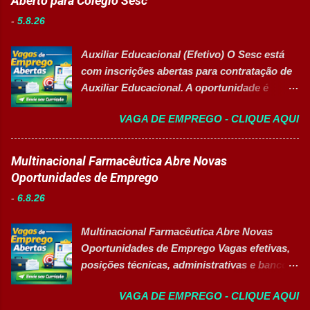
Aberto para Colégio Sesc
áreas de Manutenção e Utilidades em sua
(Turma Vespertina) Aperfeiçoamento em
-
5.8.26
unidade fabril. A posição tem como foco
Gestão e Serviços de Gastronomia (Turma
garantir a alta eficiência e confiabilidade dos
Noturna) Estratégia de Vendas e
Auxiliar Educacional (Efetivo) O Sesc está
equipamentos, a gestão otimizada de
Performance Comercial (Turma Vespertina)
com inscrições abertas para contratação de
recursos energéticos e a liderança
Estrutura e Horários das Turmas
Auxiliar Educacional. A oportunidade é
estratégica em projetos de melhoria
Gastronomia (Tarde): Aulas de 13h...
destinada a estudantes do ensino superior
contínua da planta industrial. Principais
VAGA DE EMPREGO - CLIQUE AQUI
nas áreas da educação que desejam atuar
Responsabilidades Assegurar a manutenção
em ambiente escolar, apoiando professores
eficiente dos equipamentos das áreas de
e estudantes. 👉 CANDIDATAR-SE AGORA
Multinacional Farmacêutica Abre Novas
utilidades, elétrica e setores auxiliares.
Resumo da vaga Cargo: Auxiliar
Oportunidades de Emprego
Identificar oportunidades de melhoria
Educacional Empresa: Sesc Tipo de
contínua nos processos e no consumo de
-
6.8.26
contratação: Efetivo (CLT) Modelo de
recursos energéticos. Garantir a
trabalho: Presencial Inscrições até: 11 de
disponibilidade e alta confiabilidade
Multinacional Farmacêutica Abre Novas
agosto de 2026 Vaga inclusiva para Pessoas
operacional dos processos industriais.
Oportunidades de Emprego Vagas efetivas,
com Deficiência (PcD). Principais atividades
Liderar a gestão da ...
posições técnicas, administrativas e banco
Apoiar professores durante atividades
de talentos em grande grupo industrial 👉
pedagógicas. Auxiliar estudantes em
VAGA DE EMPREGO - CLIQUE AQUI
CANDIDATAR-SE AGORA Sobre as
projetos educacionais. Dar suporte em