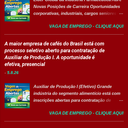
Receber produtos no centro de distribuição;
Novas Posições de Carreira Oportunidades
Embalar e etiquetar mercadorias; Conferir
corporativas, industriais, cargos seniores e
documentos, registros e embalagens;
vagas afirmativas de alta qualificação 👉
Garantir a qualidade dos processos
VAGA DE EMPREGO - CLIQUE AQUI
CANDIDATAR-SE AGORA Sobre o Processo
logísticos; Contribuir com melhorias na
Seletivo Uma das principais multinacionais
operação; Atuar em equipe para garantir
do setor de saúde e biotecnologia está com
A maior empresa de cafés do Brasil está com
agilidade nas entregas. ✅ Requisitos Ensino
inscrições abertas para contratação de
processo seletivo aberto para contratação de
Fundamental completo; Não é necessário
profissionais especializados em diversas
Auxiliar de Produção I. A oportunidade é
possuir experiência anterior; Perfil
áreas de atuação. O processo seletivo
efetiva, presencial
organizado e proativo; Facilidade para
contempla posições para profissionais com
trabalhar em equipe; Interesse em aprender
-
5.8.26
sólida experiência de mercado, projetos de
e crescer profissionalmente. 💰
prazo determinado com excelente projeção
Remuneração Salário total podend...
Auxiliar de Produção I (Efetivo) Grande
corporativa e oportunidades voltadas para a
indústria do segmento alimentício está com
promoção da diversidade e liderança
inscrições abertas para contratação de
feminina no setor produtivo. Vagas
Auxiliar de Produção I 👉 CANDIDATAR-SE
Disponíveis Analista de Segurança
VAGA DE EMPREGO - CLIQUE AQUI
AGORA Resumo da vaga Cargo: Auxiliar de
Patrimonial Sênior Analista Jurídico &
Produção I Empresa: Grupo 3Corações Tipo
Compliance Sênior (Contrato Temporário - 2
de contratação: Efetivo (CLT) Modelo de