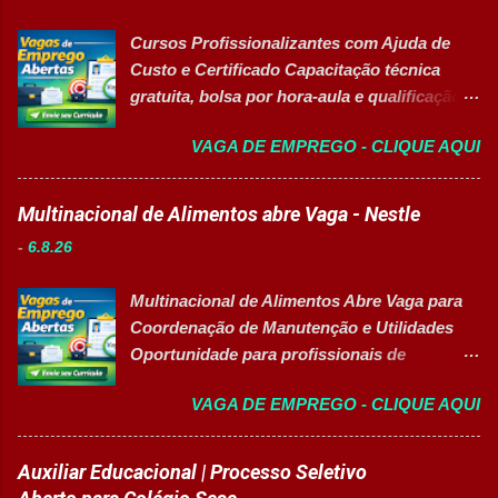
Cursos Profissionalizantes com Ajuda de
Custo e Certificado Capacitação técnica
gratuita, bolsa por hora-aula e qualificação
para o mercado de trabalho 👉 GARANTIR
VAGA DE EMPREGO - CLIQUE AQUI
MINHA VAGA Sobre o Programa de
Qualificação Estão abertas as inscrições
para programas de formação
Multinacional de Alimentos abre Vaga - Nestle
profissionalizante voltados para o
-
6.8.26
desenvolvimento de carreiras e capacitação
técnica em setores estratégicos do mercado.
Multinacional de Alimentos Abre Vaga para
Além do aprendizado prático e da
Coordenação de Manutenção e Utilidades
certificação reconhecida, os participantes
Oportunidade para profissionais de
contam com uma ajuda de custo calculada
Engenharia com foco em liderança, projetos
em R$ 6,00 por hora-aula frequentada , ideal
VAGA DE EMPREGO - CLIQUE AQUI
e excelência operacional 👉 CANDIDATAR-
para apoiar o desenvolvimento do aluno
SE AGORA Sobre a Posição Líder mundial
durante todo o período de estudos. Opções
no segmento de alimentos e bebidas busca
Auxiliar Educacional | Processo Seletivo
de Formação Disponíveis Aperfeiçoamento
profissional qualificado para coordenar as
em Gestão e Serviços de Gastronomia