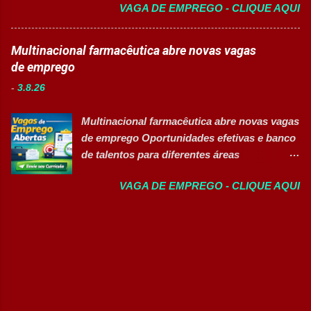
VAGA DE EMPREGO - CLIQUE AQUI
está contratando Auxiliar Administrativo
operacionais. Resumo das Posições Cargo:
para integrar sua equipe de forma efetiva. A
Jovem Aprendiz Vagas Disponíveis: 10
oportunidade é voltada para profissionais
Multinacional farmacêutica abre novas vagas
posições Modelo de Trabalho: Presencial
organizados, comunicativos e que desejam
de emprego
Tipo de Contratação: Efetivo (CLT /
atuar em um ambiente colaborativo e focado
Aprendizagem) Nível Operacional:
-
3.8.26
na qualidade dos serviços. A vaga também é
Atendimento, Negociação e Rotinas
destinada a Pessoas com Deficiência (PcD).
Administrativas Principais Atividades e
Multinacional farmacêutica abre novas vagas
Salário e horário 💰 Salário: R$ 1.843,00 🕒
Aprendizados Desenvolvimento de técnicas
de emprego Oportunidades efetivas e banco
Jornada: Segunda a sexta-feira, das 08h às
de comunicação e...
de talentos para diferentes áreas
18h. Principais atividades Apoiar as rotinas
profissionais 👉 CANDIDATAR AGORA
administrativas da equipe assistencial.
VAGA DE EMPREGO - CLIQUE AQUI
Sobre as oportunidades Uma das maiores
Auxiliar na elaboração de orçamentos e
multinacionais farmacêuticas do Brasil está
lançamentos em sistema. Atualizar planilhas
com novas oportunidades abertas para
e bancos de dados. Realizar
profissionais que desejam atuar em um
telemonitoramento e contato com clientes e
ambiente inovador, colaborativo e voltado
operadoras. Atender ligações e direcionar
para o desenvolvimento de pessoas. As
solicitações aos setores responsáveis.
vagas contemplam áreas industriais,
Recepcionar clientes, colaboradores e
logística, manutenção, projetos e banco de
fornecedo...