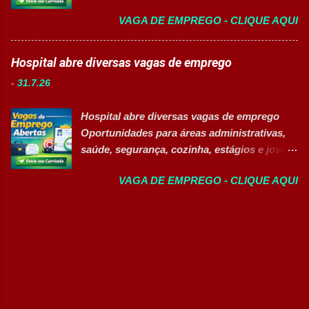
vagas exclusivas para Pessoas com
Garantir a qualidade dos processos
VAGA DE EMPREGO - CLIQUE AQUI
Deficiência (PcD) 👉 CANDIDATAR AGORA
logísticos; Contribuir com melhorias na
Sobre as oportunidades Uma das maiores
operação; Atuar em equipe para garantir
indústrias do setor de calçados e bens de
Hospital abre diversas vagas de emprego
agilidade nas entregas. ✅ Requisitos Ensino
consumo está com novas oportunidades de
Fundamental completo; Não é necessário
-
31.7.26
emprego abertas para profissionais de
possuir experiência anterior; Perfil
diferentes áreas e níveis de experiência. Há
organizado e proativo; Facilidade para
Hospital abre diversas vagas de emprego
vagas efetivas, banco de talentos e
trabalhar em equipe; Interesse em aprender
Oportunidades para áreas administrativas,
oportunidades exclusivas para Pessoas com
e crescer profissionalmente. 💰
saúde, segurança, cozinha, estágios e jovem
Deficiência (PcD), permitindo que
Remuneração Salário total podend...
aprendiz 👉 CANDIDATAR AGORA Confira
profissionais encontrem posições
VAGA DE EMPREGO - CLIQUE AQUI
as oportunidades disponíveis Um dos
compatíveis com seus perfis e objetivos de
maiores hospitais da região está com novas
carreira. Vagas disponíveis Auxiliar de
vagas abertas para contratação em
Ferramentaria Coordenador(a) de Qualidade
diferentes setores. As oportunidades
Laboratorista Operador de Produção
contemplam profissionais de diversos níveis
Supervisor de Manutenção Industrial
de escolaridade, além de vagas para estágio,
Gerente de Operações CD Operador de
jovem aprendiz e pessoas com deficiência
Centro de Distribuição (Banco de Talentos)
(PcD). As vagas oferecem oportunidades de
Operador Líder CD (Banco de Talentos)