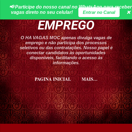
📢 Participe do nosso canal no WhatsApp para receber
Pular para o conteúdo principal
HA VAGAS DE
vagas direto no seu celular!
Entrar no Canal
❌
EMPREGO
O HA VAGAS MOC apenas divulga vagas de
emprego e não participa dos processos
seletivos ou das contratações. Nosso papel é
conectar candidatos às oportunidades
disponíveis, facilitando o acesso às
informações.
PAGINA INICIAL
MAIS…
CURSOS HA VAGAS MOC