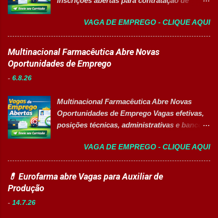
inscrições abertas para contratação de
Responsabilidades Assegurar a manutenção
Auxiliar de Produção I 👉 CANDIDATAR-SE
eficiente dos equipamentos das áreas de
VAGA DE EMPREGO - CLIQUE AQUI
AGORA Resumo da vaga Cargo: Auxiliar de
utilidades, elétrica e setores auxiliares.
Produção I Empresa: Grupo 3Corações Tipo
Identificar oportunidades de melhoria
de contratação: Efetivo (CLT) Modelo de
Multinacional Farmacêutica Abre Novas
contínua nos processos e no consumo de
trabalho: Presencial Inscrições até: 10 de
Oportunidades de Emprego
recursos energéticos. Garantir a
agosto de 2026 Acessibilidade: Vaga
disponibilidade e alta confiabilidade
-
6.8.26
inclusiva para Pessoas com Deficiência
operacional dos processos industriais.
(PcD) Principais atividades Preparar e
Liderar a gestão da ...
Multinacional Farmacêutica Abre Novas
abastecer materiais para as linhas de
Oportunidades de Emprego Vagas efetivas,
produção. Separar produtos e insumos
posições técnicas, administrativas e banco
utilizados na fabricação. Realizar paletização
de talentos em grande grupo industrial 👉
dos produtos acabados. Organizar e manter
VAGA DE EMPREGO - CLIQUE AQUI
CANDIDATAR-SE AGORA Sobre as
o ambiente de trabalho limpo. Auxiliar
Oportunidades Uma das maiores empresas
operadores nas atividades produtivas.
do setor farmacêutico e de saúde está com
💊 Eurofarma abre Vagas para Auxiliar de
Comunicar anormalidades nos
processo seletivo aberto para contratação
Produção
equipamentos à manutenção. Cumprir
de profissionais em diversas áreas de
normas de segurança do trabalho. Executar
-
14.7.26
atuação, oferecendo desenvolvimento
limpeza de equipamentos e da área