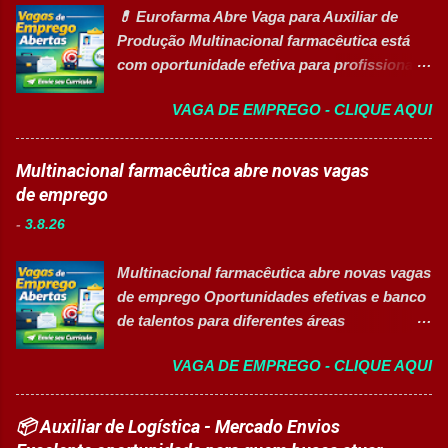
profissional, inovação e excelência
produtiva. Requisitos Ensino Médio
💊 Eurofarma Abre Vaga para Auxiliar de
operacional. Estão disponíveis cargos de
completo. Disponibilidade para trab...
Produção Multinacional farmacêutica está
nível operacional, técnico, administrativo e
com oportunidade efetiva para profissionais
de gestão, além de opções de cadastro em
do setor industrial, incluindo Pessoas com
banco de talentos para futuras
VAGA DE EMPREGO - CLIQUE AQUI
Deficiência (PcD). 🏢 Sobre a Eurofarma
oportunidades de carreira. Vagas
Com mais de 50 anos de história , a
Disponíveis Analista de Projetos Pleno
Eurofarma é uma multinacional brasileira
Multinacional farmacêutica abre novas vagas
Auxiliar de Almoxarifado OEA Auxiliar de
presente em 22 países , reconhecida pela
de emprego
Produção Eletricista de Manutenção II
inovação, qualidade e compromisso com o
Gerente Executivo de Engenharia Oficial de
-
3.8.26
acesso à saúde. A empresa conta com mais
Cozinha Banco de Talentos - Auxiliar de
de 11 mil colaboradores e figura entre as
Produção (Alimentos) Banco de Talentos -
Multinacional farmacêutica abre novas vagas
melhores empresas para trabalhar,
Oportunidades Gerais Áreas de Atuação
de emprego Oportunidades efetivas e banco
oferecendo oportunidades de crescimento,
Produção In...
de talentos para diferentes áreas
desenvolvimento profissional e um ambiente
profissionais 👉 CANDIDATAR AGORA
voltado para diversidade e inclusão. 👉
VAGA DE EMPREGO - CLIQUE AQUI
Sobre as oportunidades Uma das maiores
CANDIDATAR-SE AGORA 📋 Principais
multinacionais farmacêuticas do Brasil está
Atividades ✅ Auxiliar nas atividades de
com novas oportunidades abertas para
📦 Auxiliar de Logística - Mercado Envios
embalagem, envase, manipulação e
profissionais que desejam atuar em um