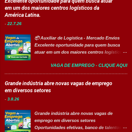
Excelente oportunidade para quem busca atuar
preparação de materiais; ✅ Apoiar a limpeza
ambiente inovador, colaborativo e voltado
em um dos maiores centros logísticos da
técnica das áreas produtivas; ✅ Preencher e
para o desenvolvimento de pessoas. As
América Latina.
conferir documentos de produção; ✅
vagas contemplam áreas industriais,
Auxiliar no setup e abastecimento das linhas
-
22.7.26
logística, manutenção, projetos e banco de
produtivas; ✅ Conferir materiais recebidos e
talentos, oferecendo oportunidades para
realizar devoluções quand...
📦 Auxiliar de Logística - Mercado Envios
profissionais com diferentes perfis e níveis
Excelente oportunidade para quem busca
de experiência. Vagas disponíveis Analista
atuar em um dos maiores centros logísticos
de Projetos Pleno Auxiliar de Almoxarifado
da América Latina. 🚀 CANDIDATAR AGORA
Auxiliar de Produção Eletricista de
VAGA DE EMPREGO - CLIQUE AQUI
📋 Sobre a oportunidade O Mercado Envios
Manutenção II Banco de Talentos Áreas de
está com oportunidade para Auxiliar de
atuação Produção Industrial. Logística.
Logística . A empresa busca profissionais
Grande indústria abre novas vagas de emprego
Almoxarifado. Projetos. Engenharia.
comprometidos, organizados e que desejam
em diversos setores
Manutenção Industrial. Operações. Banco de
crescer em um ambiente inovador,
Talentos. Perfil buscado Comprometimento.
-
3.8.26
colaborativo e focado em excelência
Org...
operacional. 💼 Principais atividades
Grande indústria abre novas vagas de
Receber produtos no centro de distribuição;
emprego em diversos setores
Embalar e etiquetar mercadorias; Conferir
Oportunidades efetivas, banco de talentos e
documentos, registros e embalagens;