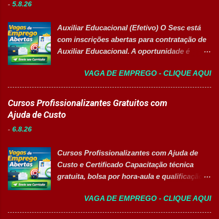
-
5.8.26
Auxiliar Educacional (Efetivo) O Sesc está
com inscrições abertas para contratação de
Auxiliar Educacional. A oportunidade é
destinada a estudantes do ensino superior
VAGA DE EMPREGO - CLIQUE AQUI
nas áreas da educação que desejam atuar
em ambiente escolar, apoiando professores
e estudantes. 👉 CANDIDATAR-SE AGORA
Cursos Profissionalizantes Gratuitos com
Resumo da vaga Cargo: Auxiliar
Ajuda de Custo
Educacional Empresa: Sesc Tipo de
-
6.8.26
contratação: Efetivo (CLT) Modelo de
trabalho: Presencial Inscrições até: 11 de
Cursos Profissionalizantes com Ajuda de
agosto de 2026 Vaga inclusiva para Pessoas
Custo e Certificado Capacitação técnica
com Deficiência (PcD). Principais atividades
gratuita, bolsa por hora-aula e qualificação
Apoiar professores durante atividades
para o mercado de trabalho 👉 GARANTIR
pedagógicas. Auxiliar estudantes em
VAGA DE EMPREGO - CLIQUE AQUI
MINHA VAGA Sobre o Programa de
projetos educacionais. Dar suporte em
Qualificação Estão abertas as inscrições
atividades recreativas e lúdicas.