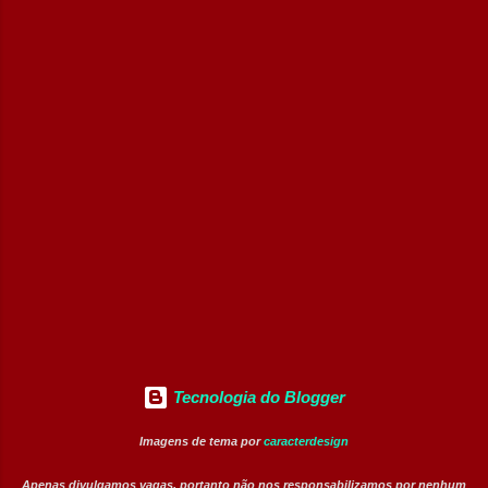
desenvolvimento profissional em um
Operador de Empilhadeiras (Banco de
ambiente hospitalar estruturado, com
Talentos) Conferente de Centro de Dist...
atuação em áreas administrativas,
assistenciais, operacionais e de apoio. Vagas
abertas Auxiliar de Cozinha Técnico de
Enfermagem Enfermeiro Vigia (Modalidade
Intermitente) Assistente Administrativo I
(Exclusiva PcD) Auxiliar de Faturamento
(Exclusiva PcD) Jovem Aprendiz Arquivista
(Exclusiva PcD) Terapeuta Ocupacional
Atendente de Copa Estagiário Técnico ...
Tecnologia do Blogger
Imagens de tema por
caracterdesign
Apenas divulgamos vagas, portanto não nos responsabilizamos por nenhum