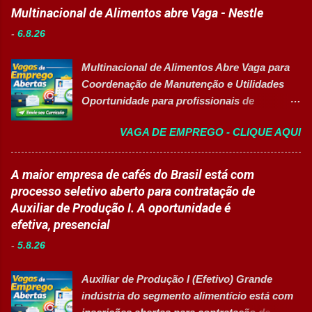
para programas de formação
Multinacional de Alimentos abre Vaga - Nestle
Disponibilizar materiais utilizados nas
profissionalizante voltados para o
atividades. Monitorar estudantes durante
-
6.8.26
desenvolvimento de carreiras e capacitação
aulas e recreios. Contribuir para um
técnica em setores estratégicos do mercado.
ambiente escolar organizado e seguro.
Multinacional de Alimentos Abre Vaga para
Além do aprendizado prático e da
Acompanhar contratos quando designado
Coordenação de Manutenção e Utilidades
certificação reconhecida, os participantes
pela liderança. Apoiar diversas ações
Oportunidade para profissionais de
contam com uma ajuda de custo calculada
educacionais desenvolv...
Engenharia com foco em liderança, projetos
em R$ 6,00 por hora-aula frequentada , ideal
VAGA DE EMPREGO - CLIQUE AQUI
e excelência operacional 👉 CANDIDATAR-
para apoiar o desenvolvimento do aluno
SE AGORA Sobre a Posição Líder mundial
durante todo o período de estudos. Opções
no segmento de alimentos e bebidas busca
A maior empresa de cafés do Brasil está com
de Formação Disponíveis Aperfeiçoamento
profissional qualificado para coordenar as
processo seletivo aberto para contratação de
em Gestão e Serviços de Gastronomia
áreas de Manutenção e Utilidades em sua
Auxiliar de Produção I. A oportunidade é
(Turma Vespertina) Aperfeiçoamento em
unidade fabril. A posição tem como foco
efetiva, presencial
Gestão e Serviços de Gastronomia (Turma
garantir a alta eficiência e confiabilidade dos
Noturna) Estratégia de Vendas e
-
5.8.26
equipamentos, a gestão otimizada de
Performance Comercial (Turma Vespertina)
recursos energéticos e a liderança
Estrutura e Horários das Turmas
Auxiliar de Produção I (Efetivo) Grande
estratégica em projetos de melhoria
Gastronomia (Tarde): Aulas de 13h...
indústria do segmento alimentício está com
contínua da planta industrial. Principais