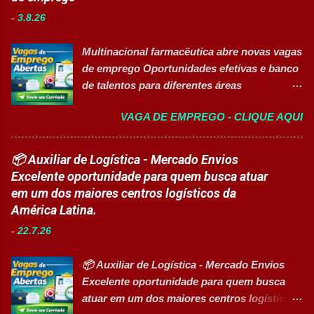
inovação, qualidade e compromisso com o
normas de segurança do trabalho. Executar
-
3.8.26
acesso à saúde. A empresa conta com mais
limpeza de equipamentos e da área
de 11 mil colaboradores e figura entre as
produtiva. Requisitos Ensino Médio
Multinacional farmacêutica abre novas vagas
melhores empresas para trabalhar,
completo. Disponibilidade para trab...
de emprego Oportunidades efetivas e banco
oferecendo oportunidades de crescimento,
de talentos para diferentes áreas
desenvolvimento profissional e um ambiente
profissionais 👉 CANDIDATAR AGORA
voltado para diversidade e inclusão. 👉
VAGA DE EMPREGO - CLIQUE AQUI
Sobre as oportunidades Uma das maiores
CANDIDATAR-SE AGORA 📋 Principais
multinacionais farmacêuticas do Brasil está
Atividades ✅ Auxiliar nas atividades de
com novas oportunidades abertas para
📦 Auxiliar de Logística - Mercado Envios
embalagem, envase, manipulação e
profissionais que desejam atuar em um
Excelente oportunidade para quem busca atuar
preparação de materiais; ✅ Apoiar a limpeza
ambiente inovador, colaborativo e voltado
em um dos maiores centros logísticos da
técnica das áreas produtivas; ✅ Preencher e
para o desenvolvimento de pessoas. As
América Latina.
conferir documentos de produção; ✅
vagas contemplam áreas industriais,
Auxiliar no setup e abastecimento das linhas
-
22.7.26
logística, manutenção, projetos e banco de
produtivas; ✅ Conferir materiais recebidos e
talentos, oferecendo oportunidades para
realizar devoluções quand...
📦 Auxiliar de Logística - Mercado Envios
profissionais com diferentes perfis e níveis
Excelente oportunidade para quem busca
de experiência. Vagas disponíveis Analista
atuar em um dos maiores centros logísticos
de Projetos Pleno Auxiliar de Almoxarifado