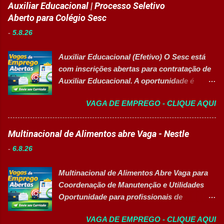
para programas de formação
Auxiliar Educacional | Processo Seletivo
profissionalizante voltados para o
Aberto para Colégio Sesc
desenvolvimento de carreiras e capacitação
-
5.8.26
técnica em setores estratégicos do mercado.
Além do aprendizado prático e da
Auxiliar Educacional (Efetivo) O Sesc está
certificação reconhecida, os participantes
com inscrições abertas para contratação de
contam com uma ajuda de custo calculada
Auxiliar Educacional. A oportunidade é
em R$ 6,00 por hora-aula frequentada , ideal
destinada a estudantes do ensino superior
para apoiar o desenvolvimento do aluno
VAGA DE EMPREGO - CLIQUE AQUI
nas áreas da educação que desejam atuar
durante todo o período de estudos. Opções
em ambiente escolar, apoiando professores
de Formação Disponíveis Aperfeiçoamento
e estudantes. 👉 CANDIDATAR-SE AGORA
Multinacional de Alimentos abre Vaga - Nestle
em Gestão e Serviços de Gastronomia
Resumo da vaga Cargo: Auxiliar
(Turma Vespertina) Aperfeiçoamento em
-
6.8.26
Educacional Empresa: Sesc Tipo de
Gestão e Serviços de Gastronomia (Turma
contratação: Efetivo (CLT) Modelo de
Noturna) Estratégia de Vendas e
Multinacional de Alimentos Abre Vaga para
trabalho: Presencial Inscrições até: 11 de
Performance Comercial (Turma Vespertina)
Coordenação de Manutenção e Utilidades
agosto de 2026 Vaga inclusiva para Pessoas
Estrutura e Horários das Turmas
Oportunidade para profissionais de
com Deficiência (PcD). Principais atividades
Gastronomia (Tarde): Aulas de 13h...
Engenharia com foco em liderança, projetos
Apoiar professores durante atividades
VAGA DE EMPREGO - CLIQUE AQUI
e excelência operacional 👉 CANDIDATAR-