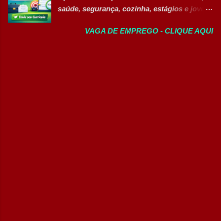
oportunidades exclusivas para Pessoas com
e crescer profissionalmente. 💰
saúde, segurança, cozinha, estágios e jovem
Deficiência (PcD), permitindo que
Remuneração Salário total podend...
aprendiz 👉 CANDIDATAR AGORA Confira
profissionais encontrem posições
VAGA DE EMPREGO - CLIQUE AQUI
as oportunidades disponíveis Um dos
compatíveis com seus perfis e objetivos de
maiores hospitais da região está com novas
carreira. Vagas disponíveis Auxiliar de
vagas abertas para contratação em
Ferramentaria Coordenador(a) de Qualidade
diferentes setores. As oportunidades
Laboratorista Operador de Produção
contemplam profissionais de diversos níveis
Supervisor de Manutenção Industrial
de escolaridade, além de vagas para estágio,
Gerente de Operações CD Operador de
jovem aprendiz e pessoas com deficiência
Centro de Distribuição (Banco de Talentos)
(PcD). As vagas oferecem oportunidades de
Operador Líder CD (Banco de Talentos)
desenvolvimento profissional em um
Operador de Empilhadeiras (Banco de
ambiente hospitalar estruturado, com
Talentos) Conferente de Centro de Dist...
atuação em áreas administrativas,
assistenciais, operacionais e de apoio. Vagas
abertas Auxiliar de Cozinha Técnico de
Enfermagem Enfermeiro Vigia (Modalidade
Intermitente) Assistente Administrativo I
(Exclusiva PcD) Auxiliar de Faturamento