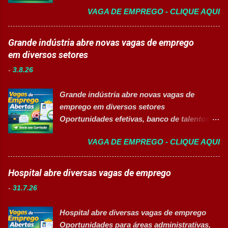
da América Latina. 🚀 CANDIDATAR AGORA
Auxiliar de Produção Eletricista de
VAGA DE EMPREGO - CLIQUE AQUI
📋 Sobre a oportunidade O Mercado Envios
Manutenção II Banco de Talentos Áreas de
está com oportunidade para Auxiliar de
atuação Produção Industrial. Logística.
Logística . A empresa busca profissionais
Grande indústria abre novas vagas de emprego
Almoxarifado. Projetos. Engenharia.
comprometidos, organizados e que desejam
em diversos setores
Manutenção Industrial. Operações. Banco de
crescer em um ambiente inovador,
Talentos. Perfil buscado Comprometimento.
-
3.8.26
colaborativo e focado em excelência
Org...
operacional. 💼 Principais atividades
Grande indústria abre novas vagas de
Receber produtos no centro de distribuição;
emprego em diversos setores
Embalar e etiquetar mercadorias; Conferir
Oportunidades efetivas, banco de talentos e
documentos, registros e embalagens;
vagas exclusivas para Pessoas com
Garantir a qualidade dos processos
VAGA DE EMPREGO - CLIQUE AQUI
Deficiência (PcD) 👉 CANDIDATAR AGORA
logísticos; Contribuir com melhorias na
Sobre as oportunidades Uma das maiores
operação; Atuar em equipe para garantir
indústrias do setor de calçados e bens de
Hospital abre diversas vagas de emprego
agilidade nas entregas. ✅ Requisitos Ensino
consumo está com novas oportunidades de
Fundamental completo; Não é necessário
-
31.7.26
emprego abertas para profissionais de
possuir experiência anterior; Perfil
diferentes áreas e níveis de experiência. Há
organizado e proativo; Facilidade para
Hospital abre diversas vagas de emprego
vagas efetivas, banco de talentos e
trabalhar em equipe; Interesse em aprender
Oportunidades para áreas administrativas,