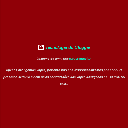
(Exclusiva PcD) Jovem Aprendiz Arquivista
(Exclusiva PcD) Terapeuta Ocupacional
Atendente de Copa Estagiário Técnico ...
Tecnologia do Blogger
Imagens de tema por
caracterdesign
Apenas divulgamos vagas, portanto não nos responsabilizamos por nenhum
processo seletivo e nem pelas contratações das vagas divulgadas no HA VAGAS
MOC.