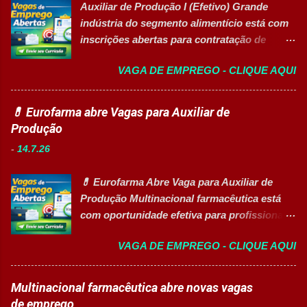
Liderar a gestão da ...
Auxiliar de Produção I (Efetivo) Grande
de gestão, além de opções de cadastro em
indústria do segmento alimentício está com
banco de talentos para futuras
inscrições abertas para contratação de
oportunidades de carreira. Vagas
Auxiliar de Produção I 👉 CANDIDATAR-SE
Disponíveis Analista de Projetos Pleno
VAGA DE EMPREGO - CLIQUE AQUI
AGORA Resumo da vaga Cargo: Auxiliar de
Auxiliar de Almoxarifado OEA Auxiliar de
Produção I Empresa: Grupo 3Corações Tipo
Produção Eletricista de Manutenção II
de contratação: Efetivo (CLT) Modelo de
💊 Eurofarma abre Vagas para Auxiliar de
Gerente Executivo de Engenharia Oficial de
trabalho: Presencial Inscrições até: 10 de
Produção
Cozinha Banco de Talentos - Auxiliar de
agosto de 2026 Acessibilidade: Vaga
Produção (Alimentos) Banco de Talentos -
-
14.7.26
inclusiva para Pessoas com Deficiência
Oportunidades Gerais Áreas de Atuação
(PcD) Principais atividades Preparar e
Produção In...
💊 Eurofarma Abre Vaga para Auxiliar de
abastecer materiais para as linhas de
Produção Multinacional farmacêutica está
produção. Separar produtos e insumos
com oportunidade efetiva para profissionais
utilizados na fabricação. Realizar paletização
do setor industrial, incluindo Pessoas com
dos produtos acabados. Organizar e manter
VAGA DE EMPREGO - CLIQUE AQUI
Deficiência (PcD). 🏢 Sobre a Eurofarma
o ambiente de trabalho limpo. Auxiliar
Com mais de 50 anos de história , a
operadores nas atividades produtivas.
Eurofarma é uma multinacional brasileira
Multinacional farmacêutica abre novas vagas
Comunicar anormalidades nos
presente em 22 países , reconhecida pela
de emprego
equipamentos à manutenção. Cumprir