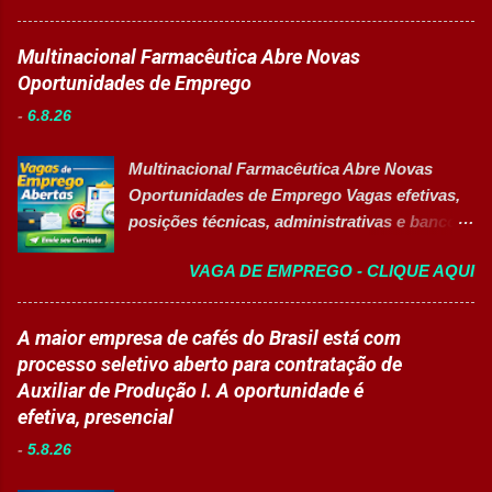
pedagógicas. Auxiliar estudantes em
SE AGORA Sobre a Posição Líder mundial
projetos educacionais. Dar suporte em
no segmento de alimentos e bebidas busca
Multinacional Farmacêutica Abre Novas
atividades recreativas e lúdicas.
profissional qualificado para coordenar as
Oportunidades de Emprego
Disponibilizar materiais utilizados nas
áreas de Manutenção e Utilidades em sua
atividades. Monitorar estudantes durante
-
6.8.26
unidade fabril. A posição tem como foco
aulas e recreios. Contribuir para um
garantir a alta eficiência e confiabilidade dos
ambiente escolar organizado e seguro.
Multinacional Farmacêutica Abre Novas
equipamentos, a gestão otimizada de
Acompanhar contratos quando designado
Oportunidades de Emprego Vagas efetivas,
recursos energéticos e a liderança
pela liderança. Apoiar diversas ações
posições técnicas, administrativas e banco
estratégica em projetos de melhoria
educacionais desenvolv...
de talentos em grande grupo industrial 👉
contínua da planta industrial. Principais
VAGA DE EMPREGO - CLIQUE AQUI
CANDIDATAR-SE AGORA Sobre as
Responsabilidades Assegurar a manutenção
Oportunidades Uma das maiores empresas
eficiente dos equipamentos das áreas de
do setor farmacêutico e de saúde está com
A maior empresa de cafés do Brasil está com
utilidades, elétrica e setores auxiliares.
processo seletivo aberto para contratação
processo seletivo aberto para contratação de
Identificar oportunidades de melhoria
de profissionais em diversas áreas de
Auxiliar de Produção I. A oportunidade é
contínua nos processos e no consumo de
atuação, oferecendo desenvolvimento
efetiva, presencial
recursos energéticos. Garantir a
profissional, inovação e excelência
disponibilidade e alta confiabilidade
-
5.8.26
operacional. Estão disponíveis cargos de
operacional dos processos industriais.
nível operacional, técnico, administrativo e