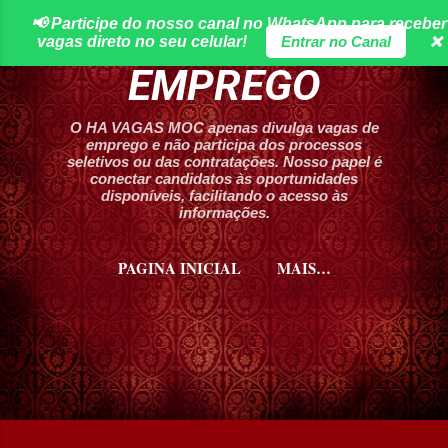
📢 Participe do nosso canal no WhatsApp para receber
Pular para o conteúdo principal
HA VAGAS DE
vagas direto no seu celular!
Entrar no Canal
❌
EMPREGO
O HA VAGAS MOC apenas divulga vagas de
emprego e não participa dos processos
seletivos ou das contratações. Nosso papel é
conectar candidatos às oportunidades
disponíveis, facilitando o acesso às
informações.
PAGINA INICIAL
MAIS…
CURSOS HA VAGAS MOC