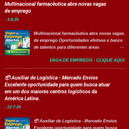
para programas de formação
Multinacional farmacêutica abre novas vagas
embalagem, envase, manipulação e
profissionalizante voltados para o
de emprego
preparação de materiais; ✅ Apoiar a limpeza
desenvolvimento de carreiras e capacitação
técnica das áreas produtivas; ✅ Preencher e
-
3.8.26
técnica em setores estratégicos do mercado.
conferir documentos de produção; ✅
Além do aprendizado prático e da
Auxiliar no setup e abastecimento das linhas
Multinacional farmacêutica abre novas vagas
certificação reconhecida, os participantes
produtivas; ✅ Conferir materiais recebidos e
de emprego Oportunidades efetivas e banco
contam com uma ajuda de custo calculada
realizar devoluções quand...
de talentos para diferentes áreas
em R$ 6,00 por hora-aula frequentada , ideal
profissionais 👉 CANDIDATAR AGORA
para apoiar o desenvolvimento do aluno
VAGA DE EMPREGO - CLIQUE AQUI
Sobre as oportunidades Uma das maiores
durante todo o período de estudos. Opções
multinacionais farmacêuticas do Brasil está
de Formação Disponíveis Aperfeiçoamento
com novas oportunidades abertas para
📦 Auxiliar de Logística - Mercado Envios
em Gestão e Serviços de Gastronomia
profissionais que desejam atuar em um
Excelente oportunidade para quem busca atuar
(Turma Vespertina) Aperfeiçoamento em
ambiente inovador, colaborativo e voltado
em um dos maiores centros logísticos da
Gestão e Serviços de Gastronomia (Turma
para o desenvolvimento de pessoas. As
América Latina.
Noturna) Estratégia de Vendas e
vagas contemplam áreas industriais,
Performance Comercial (Turma Vespertina)
-
22.7.26
logística, manutenção, projetos e banco de
Estrutura e Horários das Turmas
talentos, oferecendo oportunidades para
Gastronomia (Tarde): Aulas de 13h...
📦 Auxiliar de Logística - Mercado Envios
profissionais com diferentes perfis e níveis
Excelente oportunidade para quem busca