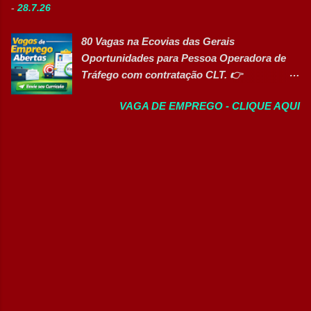
organizado e proativo; Facilidade para
-
28.7.26
vagas efetivas, banco de talentos e
trabalhar em equipe; Interesse em aprender
oportunidades exclusivas para Pessoas com
e crescer profissionalmente. 💰
80 Vagas na Ecovias das Gerais
Deficiência (PcD), permitindo que
Remuneração Salário total podend...
Oportunidades para Pessoa Operadora de
profissionais encontrem posições
Tráfego com contratação CLT. 👉
compatíveis com seus perfis e objetivos de
CANDIDATAR AGORA Sobre a oportunidade
carreira. Vagas disponíveis Auxiliar de
VAGA DE EMPREGO - CLIQUE AQUI
A Ecovias das Gerais está com 80
Ferramentaria Coordenador(a) de Qualidade
oportunidades de emprego para o cargo de
Laboratorista Operador de Produção
Pessoa Operadora de Tráfego . As vagas são
Supervisor de Manutenção Industrial
destinadas a profissionais com CNH nas
Gerente de Operações CD Operador de
categorias B, C, D ou E , para atuação nas
Centro de Distribuição (Banco de Talentos)
operações rodoviárias da concessionária. A
Operador Líder CD (Banco de Talentos)
contratação é em regime CLT e a empresa
Operador de Empilhadeiras (Banco de
oferece benefícios competitivos, além de
Talentos) Conferente de Centro de Dist...
oportunidades de desenvolvimento
profissional. Principais atividades Realizar
inspeções e rondas operacionais na rodovia.
Monitorar as condições da pista e da
infraestrutura. Registrar ocorrências junto