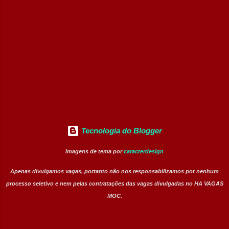
ao Centro de Controle Operacional (CCO).
Prestar atendimento aos usuários da
rodovia. Atuar na sinalização e apoio em
acidentes. Acionar equipes de emergência
quando necessário. Identificar
irregularidades nas áreas próximas da
rodovia. Executar procedimento...
Tecnologia do Blogger
Imagens de tema por
caracterdesign
Apenas divulgamos vagas, portanto não nos responsabilizamos por nenhum
processo seletivo e nem pelas contratações das vagas divulgadas no HA VAGAS
MOC.