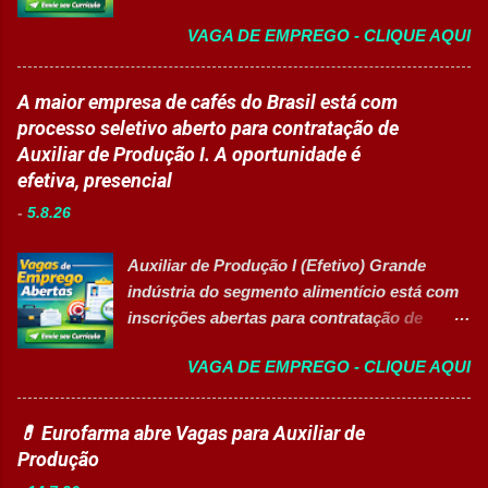
aprendiz 👉 CANDIDATAR AGORA Confira
Apoiar professores durante atividades
VAGA DE EMPREGO - CLIQUE AQUI
as oportunidades disponíveis Um dos
pedagógicas. Auxiliar estudantes em
maiores hospitais da região está com novas
projetos educacionais. Dar suporte em
vagas abertas para contratação em
A maior empresa de cafés do Brasil está com
atividades recreativas e lúdicas.
diferentes setores. As oportunidades
processo seletivo aberto para contratação de
Disponibilizar materiais utilizados nas
contemplam profissionais de diversos níveis
Auxiliar de Produção I. A oportunidade é
atividades. Monitorar estudantes durante
de escolaridade, além de vagas para estágio,
efetiva, presencial
aulas e recreios. Contribuir para um
jovem aprendiz e pessoas com deficiência
ambiente escolar organizado e seguro.
-
5.8.26
(PcD). As vagas oferecem oportunidades de
Acompanhar contratos quando designado
desenvolvimento profissional em um
pela liderança. Apoiar diversas ações
Auxiliar de Produção I (Efetivo) Grande
ambiente hospitalar estruturado, com
educacionais desenvolv...
indústria do segmento alimentício está com
atuação em áreas administrativas,
inscrições abertas para contratação de
assistenciais, operacionais e de apoio. Vagas
Auxiliar de Produção I 👉 CANDIDATAR-SE
abertas Auxiliar de Cozinha Técnico de
VAGA DE EMPREGO - CLIQUE AQUI
AGORA Resumo da vaga Cargo: Auxiliar de
Enfermagem Enfermeiro Vigia (Modalidade
Produção I Empresa: Grupo 3Corações Tipo
Intermitente) Assistente Administrativo I
de contratação: Efetivo (CLT) Modelo de
💊 Eurofarma abre Vagas para Auxiliar de
(Exclusiva PcD) Auxiliar de Faturamento
trabalho: Presencial Inscrições até: 10 de
Produção
(Exclusiva PcD) Jovem Aprendiz Arquivista
agosto de 2026 Acessibilidade: Vaga
(Exclusiva PcD) Terapeuta Ocupacional