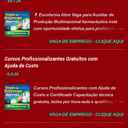
-
14.7.26
inclusiva para Pessoas com Deficiência
Atendente de Copa Estagiário Técnico ...
(PcD) Principais atividades Preparar e
💊 Eurofarma Abre Vaga para Auxiliar de
abastecer materiais para as linhas de
Produção Multinacional farmacêutica está
produção. Separar produtos e insumos
com oportunidade efetiva para profissionais
utilizados na fabricação. Realizar paletização
do setor industrial, incluindo Pessoas com
dos produtos acabados. Organizar e manter
VAGA DE EMPREGO - CLIQUE AQUI
Deficiência (PcD). 🏢 Sobre a Eurofarma
o ambiente de trabalho limpo. Auxiliar
Com mais de 50 anos de história , a
operadores nas atividades produtivas.
Eurofarma é uma multinacional brasileira
Cursos Profissionalizantes Gratuitos com
Comunicar anormalidades nos
presente em 22 países , reconhecida pela
Ajuda de Custo
equipamentos à manutenção. Cumprir
inovação, qualidade e compromisso com o
normas de segurança do trabalho. Executar
-
6.8.26
acesso à saúde. A empresa conta com mais
limpeza de equipamentos e da área
de 11 mil colaboradores e figura entre as
produtiva. Requisitos Ensino Médio
Cursos Profissionalizantes com Ajuda de
melhores empresas para trabalhar,
completo. Disponibilidade para trab...
Custo e Certificado Capacitação técnica
oferecendo oportunidades de crescimento,
gratuita, bolsa por hora-aula e qualificação
desenvolvimento profissional e um ambiente
para o mercado de trabalho 👉 GARANTIR
voltado para diversidade e inclusão. 👉
VAGA DE EMPREGO - CLIQUE AQUI
MINHA VAGA Sobre o Programa de
CANDIDATAR-SE AGORA 📋 Principais
Qualificação Estão abertas as inscrições
Atividades ✅ Auxiliar nas atividades de