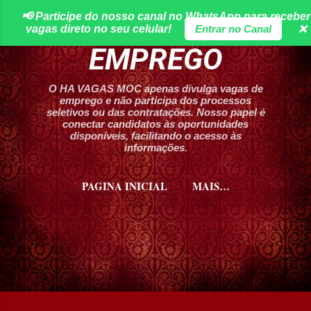
📢 Participe do nosso canal no WhatsApp para receber
Pular para o conteúdo principal
HA VAGAS DE
vagas direto no seu celular!
Entrar no Canal
❌
EMPREGO
O HA VAGAS MOC apenas divulga vagas de
emprego e não participa dos processos
seletivos ou das contratações. Nosso papel é
conectar candidatos às oportunidades
disponíveis, facilitando o acesso às
informações.
PAGINA INICIAL
MAIS…
CURSOS HA VAGAS MOC