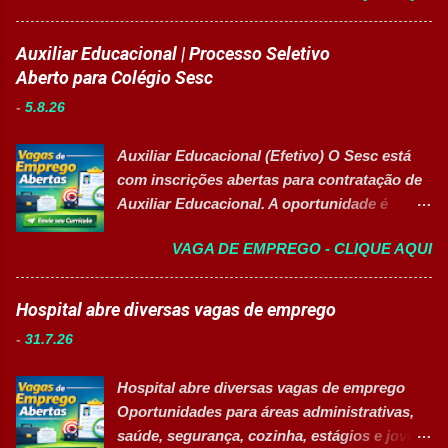
Desenvolvimento Humano . O profissional
dará suporte às atividades de Recursos
Auxiliar Educacional | Processo Seletivo
Humanos, recrutamento e seleção,
Aberto para Colégio Sesc
administração de pessoal e atendimento aos
-
5.8.26
colaboradores. A oportunidade é ideal para
profissionais organizados, comunicativos e
Auxiliar Educacional (Efetivo) O Sesc está
que desejam desenvolver carreira na área de
com inscrições abertas para contratação de
Gestão de Pessoas. Salário R$ 2.236,38
Auxiliar Educacional. A oportunidade é
Principais atividades Apoiar os processos de
destinada a estudantes do ensino superior
recrutamento e seleção. Realizar
VAGA DE EMPREGO - CLIQUE AQUI
nas áreas da educação que desejam atuar
atendimento aos colaboradores. Dar suporte
em ambiente escolar, apoiando professores
às rotinas de Departamento Pessoal.
e estudantes. 👉 CANDIDATAR-SE AGORA
Hospital abre diversas vagas de emprego
Acompanhar e controlar benefícios.
Resumo da vaga Cargo: Auxiliar
Organizar e controlar arquivos do setor.
-
31.7.26
Educacional Empresa: Sesc Tipo de
Auxiliar na melhoria dos processos internos
contratação: Efetivo (CLT) Modelo de
de RH. Executar demais atividades
Hospital abre diversas vagas de emprego
trabalho: Presencial Inscrições até: 11 de
administrativas da área. Requisitos 18 anos
Oportunidades para áreas administrativas,
agosto de 2026 Vaga inclusiva para Pessoas
completos. Ensino médio completo ...
saúde, segurança, cozinha, estágios e jovem
com Deficiência (PcD). Principais atividades