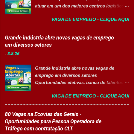
de experiência. Vagas disponíveis Analista
atuar em um dos maiores centros logísticos
de Projetos Pleno Auxiliar de Almoxarifado
da América Latina. 🚀 CANDIDATAR AGORA
Auxiliar de Produção Eletricista de
VAGA DE EMPREGO - CLIQUE AQUI
📋 Sobre a oportunidade O Mercado Envios
Manutenção II Banco de Talentos Áreas de
está com oportunidade para Auxiliar de
atuação Produção Industrial. Logística.
Logística . A empresa busca profissionais
Grande indústria abre novas vagas de emprego
Almoxarifado. Projetos. Engenharia.
comprometidos, organizados e que desejam
em diversos setores
Manutenção Industrial. Operações. Banco de
crescer em um ambiente inovador,
Talentos. Perfil buscado Comprometimento.
-
3.8.26
colaborativo e focado em excelência
Org...
operacional. 💼 Principais atividades
Grande indústria abre novas vagas de
Receber produtos no centro de distribuição;
emprego em diversos setores
Embalar e etiquetar mercadorias; Conferir
Oportunidades efetivas, banco de talentos e
documentos, registros e embalagens;
vagas exclusivas para Pessoas com
Garantir a qualidade dos processos
VAGA DE EMPREGO - CLIQUE AQUI
Deficiência (PcD) 👉 CANDIDATAR AGORA
logísticos; Contribuir com melhorias na
Sobre as oportunidades Uma das maiores
operação; Atuar em equipe para garantir
indústrias do setor de calçados e bens de
80 Vagas na Ecovias das Gerais -
agilidade nas entregas. ✅ Requisitos Ensino
consumo está com novas oportunidades de
Oportunidades para Pessoa Operadora de
Fundamental completo; Não é necessário
emprego abertas para profissionais de
Tráfego com contratação CLT.
possuir experiência anterior; Perfil
diferentes áreas e níveis de experiência. Há