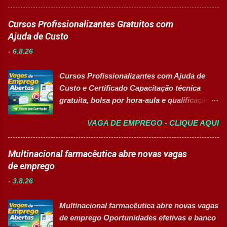
Com mais de 50 anos de história , a
operadores nas atividades produtivas.
Eurofarma é uma multinacional brasileira
Cursos Profissionalizantes Gratuitos com
Comunicar anormalidades nos
presente em 22 países , reconhecida pela
Ajuda de Custo
equipamentos à manutenção. Cumprir
inovação, qualidade e compromisso com o
normas de segurança do trabalho. Executar
-
6.8.26
acesso à saúde. A empresa conta com mais
limpeza de equipamentos e da área
de 11 mil colaboradores e figura entre as
produtiva. Requisitos Ensino Médio
Cursos Profissionalizantes com Ajuda de
melhores empresas para trabalhar,
completo. Disponibilidade para trab...
Custo e Certificado Capacitação técnica
oferecendo oportunidades de crescimento,
gratuita, bolsa por hora-aula e qualificação
desenvolvimento profissional e um ambiente
para o mercado de trabalho 👉 GARANTIR
voltado para diversidade e inclusão. 👉
VAGA DE EMPREGO - CLIQUE AQUI
MINHA VAGA Sobre o Programa de
CANDIDATAR-SE AGORA 📋 Principais
Qualificação Estão abertas as inscrições
Atividades ✅ Auxiliar nas atividades de
para programas de formação
Multinacional farmacêutica abre novas vagas
embalagem, envase, manipulação e
profissionalizante voltados para o
de emprego
preparação de materiais; ✅ Apoiar a limpeza
desenvolvimento de carreiras e capacitação
técnica das áreas produtivas; ✅ Preencher e
-
3.8.26
técnica em setores estratégicos do mercado.
conferir documentos de produção; ✅
Além do aprendizado prático e da
Auxiliar no setup e abastecimento das linhas
Multinacional farmacêutica abre novas vagas
certificação reconhecida, os participantes
produtivas; ✅ Conferir materiais recebidos e
de emprego Oportunidades efetivas e banco
contam com uma ajuda de custo calculada
realizar devoluções quand...