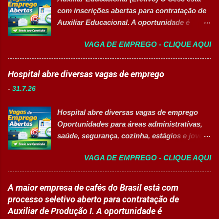
que desejam desenvolver carreira na área de
com inscrições abertas para contratação de
Gestão de Pessoas. Salário R$ 2.236,38
Auxiliar Educacional. A oportunidade é
Principais atividades Apoiar os processos de
destinada a estudantes do ensino superior
recrutamento e seleção. Realizar
VAGA DE EMPREGO - CLIQUE AQUI
nas áreas da educação que desejam atuar
atendimento aos colaboradores. Dar suporte
em ambiente escolar, apoiando professores
às rotinas de Departamento Pessoal.
e estudantes. 👉 CANDIDATAR-SE AGORA
Hospital abre diversas vagas de emprego
Acompanhar e controlar benefícios.
Resumo da vaga Cargo: Auxiliar
Organizar e controlar arquivos do setor.
-
31.7.26
Educacional Empresa: Sesc Tipo de
Auxiliar na melhoria dos processos internos
contratação: Efetivo (CLT) Modelo de
de RH. Executar demais atividades
Hospital abre diversas vagas de emprego
trabalho: Presencial Inscrições até: 11 de
administrativas da área. Requisitos 18 anos
Oportunidades para áreas administrativas,
agosto de 2026 Vaga inclusiva para Pessoas
completos. Ensino médio completo ...
saúde, segurança, cozinha, estágios e jovem
com Deficiência (PcD). Principais atividades
aprendiz 👉 CANDIDATAR AGORA Confira
Apoiar professores durante atividades
VAGA DE EMPREGO - CLIQUE AQUI
as oportunidades disponíveis Um dos
pedagógicas. Auxiliar estudantes em
maiores hospitais da região está com novas
projetos educacionais. Dar suporte em
vagas abertas para contratação em
A maior empresa de cafés do Brasil está com
atividades recreativas e lúdicas.
diferentes setores. As oportunidades
processo seletivo aberto para contratação de
Disponibilizar materiais utilizados nas
contemplam profissionais de diversos níveis
Auxiliar de Produção I. A oportunidade é
atividades. Monitorar estudantes durante
de escolaridade, além de vagas para estágio,