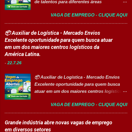
de talentos para diferentes áreas
em R$ 6,00 por hora-aula frequentada , ideal
profissionais 👉 CANDIDATAR AGORA
para apoiar o desenvolvimento do aluno
VAGA DE EMPREGO - CLIQUE AQUI
Sobre as oportunidades Uma das maiores
durante todo o período de estudos. Opções
multinacionais farmacêuticas do Brasil está
de Formação Disponíveis Aperfeiçoamento
com novas oportunidades abertas para
📦 Auxiliar de Logística - Mercado Envios
em Gestão e Serviços de Gastronomia
profissionais que desejam atuar em um
Excelente oportunidade para quem busca atuar
(Turma Vespertina) Aperfeiçoamento em
ambiente inovador, colaborativo e voltado
em um dos maiores centros logísticos da
Gestão e Serviços de Gastronomia (Turma
para o desenvolvimento de pessoas. As
América Latina.
Noturna) Estratégia de Vendas e
vagas contemplam áreas industriais,
Performance Comercial (Turma Vespertina)
-
22.7.26
logística, manutenção, projetos e banco de
Estrutura e Horários das Turmas
talentos, oferecendo oportunidades para
Gastronomia (Tarde): Aulas de 13h...
📦 Auxiliar de Logística - Mercado Envios
profissionais com diferentes perfis e níveis
Excelente oportunidade para quem busca
de experiência. Vagas disponíveis Analista
atuar em um dos maiores centros logísticos
de Projetos Pleno Auxiliar de Almoxarifado
da América Latina. 🚀 CANDIDATAR AGORA
Auxiliar de Produção Eletricista de
VAGA DE EMPREGO - CLIQUE AQUI
📋 Sobre a oportunidade O Mercado Envios
Manutenção II Banco de Talentos Áreas de
está com oportunidade para Auxiliar de
atuação Produção Industrial. Logística.
Logística . A empresa busca profissionais
Grande indústria abre novas vagas de emprego
Almoxarifado. Projetos. Engenharia.
comprometidos, organizados e que desejam
em diversos setores
Manutenção Industrial. Operações. Banco de