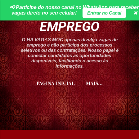
📢 Participe do nosso canal no WhatsApp para receber
Pular para o conteúdo principal
HA VAGAS DE
vagas direto no seu celular!
Entrar no Canal
❌
EMPREGO
O HA VAGAS MOC apenas divulga vagas de
emprego e não participa dos processos
seletivos ou das contratações. Nosso papel é
conectar candidatos às oportunidades
disponíveis, facilitando o acesso às
informações.
PAGINA INICIAL
MAIS…
CURSOS HA VAGAS MOC