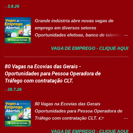
crescer em um ambiente inovador,
Talentos. Perfil buscado Comprometimento.
-
3.8.26
colaborativo e focado em excelência
Org...
operacional. 💼 Principais atividades
Grande indústria abre novas vagas de
Receber produtos no centro de distribuição;
emprego em diversos setores
Embalar e etiquetar mercadorias; Conferir
Oportunidades efetivas, banco de talentos e
documentos, registros e embalagens;
vagas exclusivas para Pessoas com
Garantir a qualidade dos processos
VAGA DE EMPREGO - CLIQUE AQUI
Deficiência (PcD) 👉 CANDIDATAR AGORA
logísticos; Contribuir com melhorias na
Sobre as oportunidades Uma das maiores
operação; Atuar em equipe para garantir
indústrias do setor de calçados e bens de
80 Vagas na Ecovias das Gerais -
agilidade nas entregas. ✅ Requisitos Ensino
consumo está com novas oportunidades de
Oportunidades para Pessoa Operadora de
Fundamental completo; Não é necessário
emprego abertas para profissionais de
Tráfego com contratação CLT.
possuir experiência anterior; Perfil
diferentes áreas e níveis de experiência. Há
organizado e proativo; Facilidade para
-
28.7.26
vagas efetivas, banco de talentos e
trabalhar em equipe; Interesse em aprender
oportunidades exclusivas para Pessoas com
e crescer profissionalmente. 💰
80 Vagas na Ecovias das Gerais
Deficiência (PcD), permitindo que
Remuneração Salário total podend...
Oportunidades para Pessoa Operadora de
profissionais encontrem posições
Tráfego com contratação CLT. 👉
compatíveis com seus perfis e objetivos de
CANDIDATAR AGORA Sobre a oportunidade
carreira. Vagas disponíveis Auxiliar de
VAGA DE EMPREGO - CLIQUE AQUI
A Ecovias das Gerais está com 80