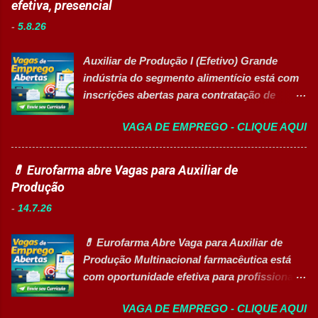
efetiva, presencial
aulas e recreios. Contribuir para um
jovem aprendiz e pessoas com deficiência
ambiente escolar organizado e seguro.
-
5.8.26
(PcD). As vagas oferecem oportunidades de
Acompanhar contratos quando designado
desenvolvimento profissional em um
pela liderança. Apoiar diversas ações
Auxiliar de Produção I (Efetivo) Grande
ambiente hospitalar estruturado, com
educacionais desenvolv...
indústria do segmento alimentício está com
atuação em áreas administrativas,
inscrições abertas para contratação de
assistenciais, operacionais e de apoio. Vagas
Auxiliar de Produção I 👉 CANDIDATAR-SE
abertas Auxiliar de Cozinha Técnico de
VAGA DE EMPREGO - CLIQUE AQUI
AGORA Resumo da vaga Cargo: Auxiliar de
Enfermagem Enfermeiro Vigia (Modalidade
Produção I Empresa: Grupo 3Corações Tipo
Intermitente) Assistente Administrativo I
de contratação: Efetivo (CLT) Modelo de
💊 Eurofarma abre Vagas para Auxiliar de
(Exclusiva PcD) Auxiliar de Faturamento
trabalho: Presencial Inscrições até: 10 de
Produção
(Exclusiva PcD) Jovem Aprendiz Arquivista
agosto de 2026 Acessibilidade: Vaga
(Exclusiva PcD) Terapeuta Ocupacional
-
14.7.26
inclusiva para Pessoas com Deficiência
Atendente de Copa Estagiário Técnico ...
(PcD) Principais atividades Preparar e
💊 Eurofarma Abre Vaga para Auxiliar de
abastecer materiais para as linhas de
Produção Multinacional farmacêutica está
produção. Separar produtos e insumos
com oportunidade efetiva para profissionais
utilizados na fabricação. Realizar paletização
do setor industrial, incluindo Pessoas com
dos produtos acabados. Organizar e manter
VAGA DE EMPREGO - CLIQUE AQUI
Deficiência (PcD). 🏢 Sobre a Eurofarma
o ambiente de trabalho limpo. Auxiliar