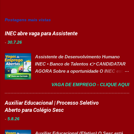
Postagens mais vistas
INEC abre vaga para Assistente
-
30.7.26
Assistente de Desenvolvimento Humano
INEC • Banco de Talentos 👉 CANDIDATAR
AGORA Sobre a oportunidade O INEC está
com inscrições abertas para o Banco de
VAGA DE EMPREGO - CLIQUE AQUI
Talentos da função de Assistente de
Desenvolvimento Humano . O profissional
dará suporte às atividades de Recursos
Auxiliar Educacional | Processo Seletivo
Humanos, recrutamento e seleção,
Aberto para Colégio Sesc
administração de pessoal e atendimento aos
-
5.8.26
colaboradores. A oportunidade é ideal para
profissionais organizados, comunicativos e
Auxiliar Educacional (Efetivo) O Sesc está