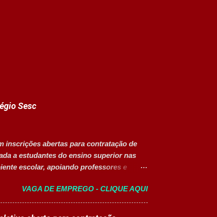
légio Sesc
m inscrições abertas para contratação de
nada a estudantes do ensino superior nas
ente escolar, apoiando professores e
o da vaga Cargo: Auxiliar Educacional
VAGA DE EMPREGO - CLIQUE AQUI
CLT) Modelo de trabalho: Presencial
lusiva para Pessoas com Deficiência (PcD).
nte atividades pedagógicas. Auxiliar