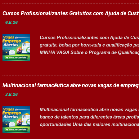
colaboradores e figura entre as melhores emp
oportunidades de crescimento, desenvolvimen
Cursos Profissionalizantes Gratuitos com Ajuda de Cus
diversidade e inclusão. 👉 CANDIDATAR-SE A
-
6.8.26
nas atividades de embalagem, envase, manipu
a limpeza técnica das áreas produtivas; ✅ Pr
Cursos Profissionalizantes com Ajuda de Cust
produção; ✅ Auxiliar no setup e abasteciment
gratuita, bolsa por hora-aula e qualificação
materiais recebidos e realizar devoluções qua
MINHA VAGA Sobre o Programa de Qualificaçã
programas de formação profissionalizante vol
e capacitação técnica em setores estratégico
e da certificação reconhecida, os participan
em R$ 6,00 por hora-aula frequentada , ideal
Multinacional farmacêutica abre novas vagas de empre
durante todo o período de estudos. Opções 
-
3.8.26
em Gestão e Serviços de Gastronomia (Turma
Serviços de Gastronomia (Turma Noturna) Es
Multinacional farmacêutica abre novas vagas
Comercial (Turma Vespertina) Estrutura e Ho
banco de talentos para diferentes áreas pr
Aulas de 13h...
oportunidades Uma das maiores multinacionai
oportunidades abertas para profissionais qu