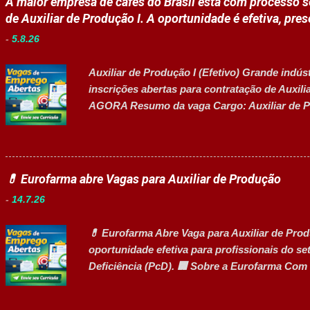
A maior empresa de cafés do Brasil está com processo se
estudantes em projetos educacionais. Dar supo
de Auxiliar de Produção I. A oportunidade é efetiva, pres
Disponibilizar materiais utilizados nas ativid
-
5.8.26
recreios. Contribuir para um ambiente escol
contratos quando designado pela liderança. A
Auxiliar de Produção I (Efetivo) Grande indús
desenvolv...
inscrições abertas para contratação de Auxi
AGORA Resumo da vaga Cargo: Auxiliar de P
de contratação: Efetivo (CLT) Modelo de traba
de 2026 Acessibilidade: Vaga inclusiva para P
atividades Preparar e abastecer materiais par
insumos utilizados na fabricação. Realizar p
💊 Eurofarma abre Vagas para Auxiliar de Produção
e manter o ambiente de trabalho limpo. Auxili
-
14.7.26
Comunicar anormalidades nos equipamentos
segurança do trabalho. Executar limpeza de e
💊 Eurofarma Abre Vaga para Auxiliar de Pro
Requisitos Ensino Médio completo. Disponibili
oportunidade efetiva para profissionais do se
Deficiência (PcD). 🏢 Sobre a Eurofarma Com 
uma multinacional brasileira presente em 22 p
qualidade e compromisso com o acesso à saú