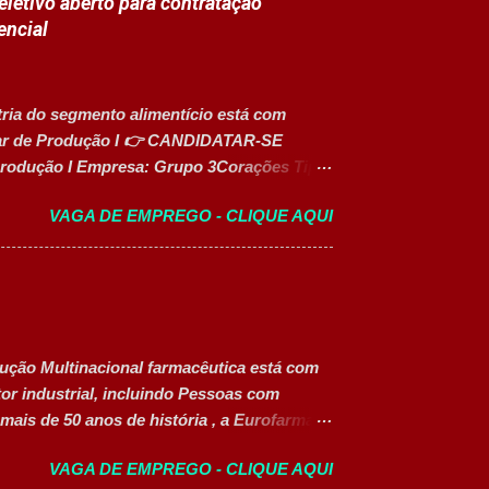
letivo aberto para contratação
rte em atividades recreativas e lúdicas.
encial
ades. Monitorar estudantes durante aulas e
ar organizado e seguro. Acompanhar
poiar diversas ações educacionais
tria do segmento alimentício está com
liar de Produção I 👉 CANDIDATAR-SE
rodução I Empresa: Grupo 3Corações Tipo
lho: Presencial Inscrições até: 10 de agosto
VAGA DE EMPREGO - CLIQUE AQUI
essoas com Deficiência (PcD) Principais
a as linhas de produção. Separar produtos e
aletização dos produtos acabados. Organizar
ar operadores nas atividades produtivas.
 à manutenção. Cumprir normas de
quipamentos e da área produtiva.
dução Multinacional farmacêutica está com
dade para trab...
tor industrial, incluindo Pessoas com
mais de 50 anos de história , a Eurofarma é
aíses , reconhecida pela inovação,
VAGA DE EMPREGO - CLIQUE AQUI
de. A empresa conta com mais de 11 mil