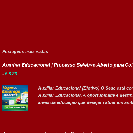
Postagens mais vistas
Auxiliar Educacional | Processo Seletivo Aberto para Co
-
5.8.26
Auxiliar Educacional (Efetivo) O Sesc está co
Auxiliar Educacional. A oportunidade é desti
áreas da educação que desejam atuar em ambi
estudantes. 👉 CANDIDATAR-SE AGORA Resum
Empresa: Sesc Tipo de contratação: Efetivo (
Inscrições até: 11 de agosto de 2026 Vaga inc
Principais atividades Apoiar professores dura