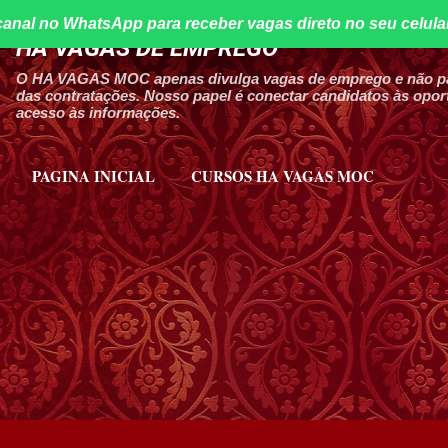
canal no WhatsApp para receber vagas direto no seu celula
Pular para o conteúdo principal
HA VAGAS DE EMPREGO
O HA VAGAS MOC apenas divulga vagas de emprego e não par
das contratações. Nosso papel é conectar candidatos às oport
acesso às informações.
PAGINA INICIAL
CURSOS HA VAGAS MOC