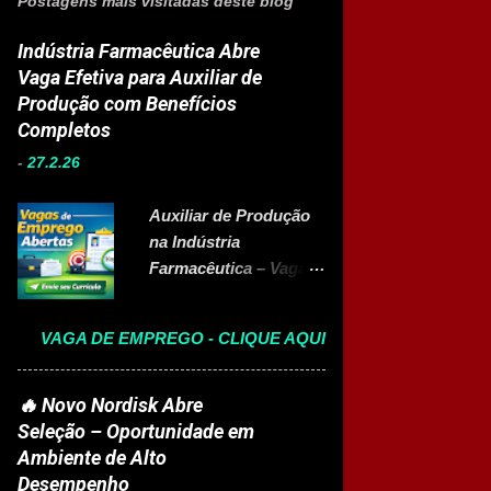
Postagens mais visitadas deste blog
Indústria Farmacêutica Abre
Vaga Efetiva para Auxiliar de
Produção com Benefícios
Completos
-
27.2.26
Auxiliar de Produção
na Indústria
Farmacêutica – Vaga
Efetiva com Benefícios
Completo A Eurofarma
VAGA DE EMPREGO - CLIQUE AQUI
, multinacional
brasileira presente em
22 países e referência
🔥 Novo Nordisk Abre
no setor farmacêutico,
Seleção – Oportunidade em
está com vaga aberta
Ambiente de Alto
para Auxiliar de
Desempenho