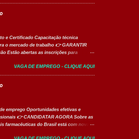
resas para trabalhar, oferecendo
to profissional e um ambiente voltado para
to
GORA 📋 Principais Atividades ✅ Auxiliar
lação e preparação de materiais; ✅ Apoiar
eencher e conferir documentos de
o e Certificado Capacitação técnica
o das linhas produtivas; ✅ Conferir
 para o mercado de trabalho 👉 GARANTIR
nd...
o Estão abertas as inscrições para
tados para o desenvolvimento de carreiras
VAGA DE EMPREGO - CLIQUE AQUI
s do mercado. Além do aprendizado prático
tes contam com uma ajuda de custo calculada
 para apoiar o desenvolvimento do aluno
go
de Formação Disponíveis Aperfeiçoamento
 Vespertina) Aperfeiçoamento em Gestão e
tratégia de Vendas e Performance
 de emprego Oportunidades efetivas e
rários das Turmas Gastronomia (Tarde):
ofissionais 👉 CANDIDATAR AGORA Sobre as
s farmacêuticas do Brasil está com novas
e desejam atuar em um ambiente inovador,
VAGA DE EMPREGO - CLIQUE AQUI