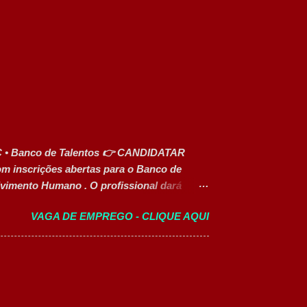
C • Banco de Talentos 👉 CANDIDATAR
 inscrições abertas para o Banco de
lvimento Humano . O profissional dará
recrutamento e seleção, administração de
VAGA DE EMPREGO - CLIQUE AQUI
portunidade é ideal para profissionais
senvolver carreira na área de Gestão de
idades Apoiar os processos de recrutamento
ores. Dar suporte às rotinas de
r benefícios. Organizar e controlar
processos internos de RH. Executar demais