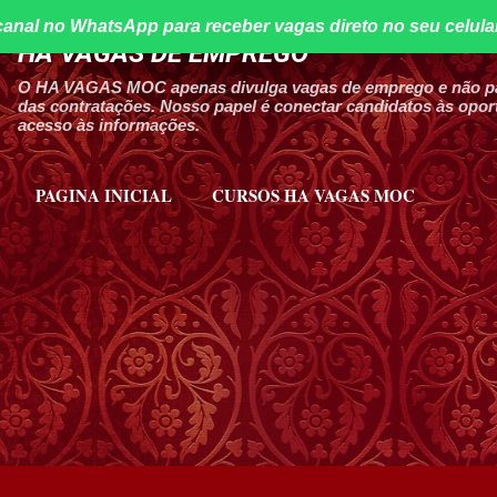
canal no WhatsApp para receber vagas direto no seu celula
Pular para o conteúdo principal
HA VAGAS DE EMPREGO
O HA VAGAS MOC apenas divulga vagas de emprego e não par
das contratações. Nosso papel é conectar candidatos às oport
acesso às informações.
PAGINA INICIAL
CURSOS HA VAGAS MOC