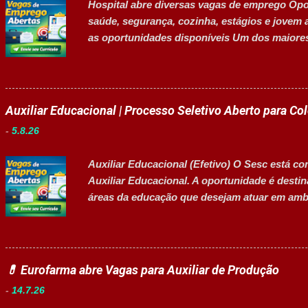
Hospital abre diversas vagas de emprego Opor
atividades administrativas da área. Requisit
saúde, segurança, cozinha, estágios e jov
completo ...
as oportunidades disponíveis Um dos maiores
abertas para contratação em diferentes seto
profissionais de diversos níveis de escolarid
aprendiz e pessoas com deficiência (PcD). A
desenvolvimento profissional em um ambiente
Auxiliar Educacional | Processo Seletivo Aberto para Co
áreas administrativas, assistenciais, operacio
-
5.8.26
Cozinha Técnico de Enfermagem Enfermeiro Vi
Administrativo I (Exclusiva PcD) Auxiliar de
Auxiliar Educacional (Efetivo) O Sesc está co
Aprendiz Arquivista (Exclusiva PcD) Terapeu
Auxiliar Educacional. A oportunidade é desti
Estagiário Técnico ...
áreas da educação que desejam atuar em ambi
estudantes. 👉 CANDIDATAR-SE AGORA Resum
Empresa: Sesc Tipo de contratação: Efetivo (
Inscrições até: 11 de agosto de 2026 Vaga inc
Principais atividades Apoiar professores dura
💊 Eurofarma abre Vagas para Auxiliar de Produção
estudantes em projetos educacionais. Dar supo
-
14.7.26
Disponibilizar materiais utilizados nas ativid