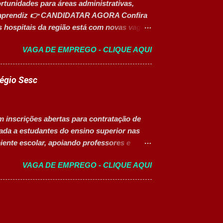
tunidades para áreas administrativas,
os 18 anos completos. Ensino médio
em aprendiz 👉 CANDIDATAR AGORA Confira
 hospitais da região está com novas vagas
res. As oportunidades contemplam
VAGA DE EMPREGO - CLIQUE AQUI
ade, além de vagas para estágio, jovem
s vagas oferecem oportunidades de
 hospitalar estruturado, com atuação em
légio Sesc
nais e de apoio. Vagas abertas Auxiliar de
gia (Modalidade Intermitente) Assistente
 Faturamento (Exclusiva PcD) Jovem
m inscrições abertas para contratação de
ta Ocupacional Atendente de Copa
nada a estudantes do ensino superior nas
ente escolar, apoiando professores e
o da vaga Cargo: Auxiliar Educacional
VAGA DE EMPREGO - CLIQUE AQUI
CLT) Modelo de trabalho: Presencial
lusiva para Pessoas com Deficiência (PcD).
nte atividades pedagógicas. Auxiliar
rte em atividades recreativas e lúdicas.
ades. Monitorar estudantes durante aulas e