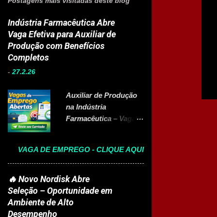
Postagens mais visitadas deste blog
Indústria Farmacêutica Abre
Vaga Efetiva para Auxiliar de
Produção com Benefícios
Completos
-
27.2.26
Auxiliar de Produção
na Indústria
Farmacêutica – Vaga
Efetiva com Benefícios
Completo A Eurofarma
VAGA DE EMPREGO - CLIQUE AQUI
, multinacional
brasileira presente em
22 países e referência
🔥 Novo Nordisk Abre
no setor farmacêutico,
Seleção – Oportunidade em
está com vaga aberta
Ambiente de Alto
para Auxiliar de
Desempenho