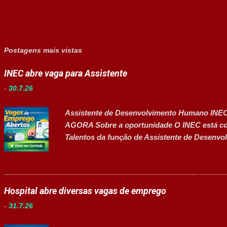
Postagens mais vistas
INEC abre vaga para Assistente
-
30.7.26
Assistente de Desenvolvimento Humano INE
AGORA Sobre a oportunidade O INEC está com
Talentos da função de Assistente de Desenvo
suporte às atividades de Recursos Humanos, 
pessoal e atendimento aos colaboradores. A o
organizados, comunicativos e que desejam de
Pessoas. Salário R$ 2.236,38 Principais ativ
Hospital abre diversas vagas de emprego
e seleção. Realizar atendimento aos colaborad
-
31.7.26
Departamento Pessoal. Acompanhar e controla
arquivos do setor. Auxiliar na melhoria dos 