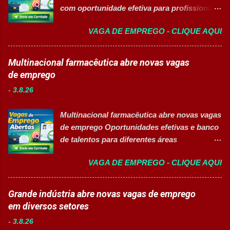
com oportunidade efetiva para profissionais
documentos, registros e embalagens;
do setor industrial, incluindo Pessoas com
Garantir a qualidade dos processos
VAGA DE EMPREGO - CLIQUE AQUI
Deficiência (PcD). 🏢 Sobre a Eurofarma
logísticos; Contribuir com melhorias na
Com mais de 50 anos de história , a
operação; Atuar em equipe para garantir
Eurofarma é uma multinacional brasileira
Multinacional farmacêutica abre novas vagas
agilidade nas entregas. ✅ Requisitos Ensino
presente em 22 países , reconhecida pela
de emprego
Fundamental completo; Não é necessário
inovação, qualidade e compromisso com o
possuir experiência anterior; Perfil
-
3.8.26
acesso à saúde. A empresa conta com mais
organizado e proativo; Facilidade para
de 11 mil colaboradores e figura entre as
trabalhar em equipe; Interesse em aprender
Multinacional farmacêutica abre novas vagas
melhores empresas para trabalhar,
e crescer profissionalmente. 💰
de emprego Oportunidades efetivas e banco
oferecendo oportunidades de crescimento,
Remuneração Salário total podend...
de talentos para diferentes áreas
desenvolvimento profissional e um ambiente
profissionais 👉 CANDIDATAR AGORA
voltado para diversidade e inclusão. 👉
VAGA DE EMPREGO - CLIQUE AQUI
Sobre as oportunidades Uma das maiores
CANDIDATAR-SE AGORA 📋 Principais
multinacionais farmacêuticas do Brasil está
Atividades ✅ Auxiliar nas atividades de
com novas oportunidades abertas para
Grande indústria abre novas vagas de emprego
embalagem, envase, manipulação e
profissionais que desejam atuar em um
em diversos setores
preparação de materiais; ✅ Apoiar a limpeza
ambiente inovador, colaborativo e voltado
técnica das áreas produtivas; ✅ Preencher e
-
3.8.26
para o desenvolvimento de pessoas. As
conferir documentos de produção; ✅