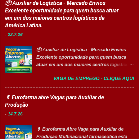
📦 Auxiliar de Logística - Mercado Envios
Gerente Executivo de Engenharia Oficial de
trabalho: Presencial Inscrições até: 10 de
Excelente oportunidade para quem busca atuar
Cozinha Banco de Talentos - Auxiliar de
agosto de 2026 Acessibilidade: Vaga
em um dos maiores centros logísticos da
Produção (Alimentos) Banco de Talentos -
inclusiva para Pessoas com Deficiência
América Latina.
Oportunidades Gerais Áreas de Atuação
(PcD) Principais atividades Preparar e
Produção In...
-
22.7.26
abastecer materiais para as linhas de
produção. Separar produtos e insumos
📦 Auxiliar de Logística - Mercado Envios
utilizados na fabricação. Realizar paletização
Excelente oportunidade para quem busca
dos produtos acabados. Organizar e manter
atuar em um dos maiores centros logísticos
o ambiente de trabalho limpo. Auxiliar
da América Latina. 🚀 CANDIDATAR AGORA
operadores nas atividades produtivas.
VAGA DE EMPREGO - CLIQUE AQUI
📋 Sobre a oportunidade O Mercado Envios
Comunicar anormalidades nos
está com oportunidade para Auxiliar de
equipamentos à manutenção. Cumprir
Logística . A empresa busca profissionais
💊 Eurofarma abre Vagas para Auxiliar de
normas de segurança do trabalho. Executar
comprometidos, organizados e que desejam
Produção
limpeza de equipamentos e da área
crescer em um ambiente inovador,
produtiva. Requisitos Ensino Médio
-
14.7.26
colaborativo e focado em excelência
completo. Disponibilidade para trab...
operacional. 💼 Principais atividades
💊 Eurofarma Abre Vaga para Auxiliar de
Receber produtos no centro de distribuição;
Produção Multinacional farmacêutica está
Embalar e etiquetar mercadorias; Conferir