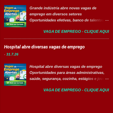
vagas contemplam áreas industriais,
Auxiliar no setup e abastecimento das linhas
Grande indústria abre novas vagas de
logística, manutenção, projetos e banco de
produtivas; ✅ Conferir materiais recebidos e
emprego em diversos setores
talentos, oferecendo oportunidades para
realizar devoluções quand...
Oportunidades efetivas, banco de talentos e
profissionais com diferentes perfis e níveis
vagas exclusivas para Pessoas com
de experiência. Vagas disponíveis Analista
VAGA DE EMPREGO - CLIQUE AQUI
Deficiência (PcD) 👉 CANDIDATAR AGORA
de Projetos Pleno Auxiliar de Almoxarifado
Sobre as oportunidades Uma das maiores
Auxiliar de Produção Eletricista de
indústrias do setor de calçados e bens de
Hospital abre diversas vagas de emprego
Manutenção II Banco de Talentos Áreas de
consumo está com novas oportunidades de
atuação Produção Industrial. Logística.
-
31.7.26
emprego abertas para profissionais de
Almoxarifado. Projetos. Engenharia.
diferentes áreas e níveis de experiência. Há
Manutenção Industrial. Operações. Banco de
Hospital abre diversas vagas de emprego
vagas efetivas, banco de talentos e
Talentos. Perfil buscado Comprometimento.
Oportunidades para áreas administrativas,
oportunidades exclusivas para Pessoas com
Org...
saúde, segurança, cozinha, estágios e jovem
Deficiência (PcD), permitindo que
aprendiz 👉 CANDIDATAR AGORA Confira
profissionais encontrem posições
VAGA DE EMPREGO - CLIQUE AQUI
as oportunidades disponíveis Um dos
compatíveis com seus perfis e objetivos de
maiores hospitais da região está com novas
carreira. Vagas disponíveis Auxiliar de
vagas abertas para contratação em
Ferramentaria Coordenador(a) de Qualidade
diferentes setores. As oportunidades
Laboratorista Operador de Produção