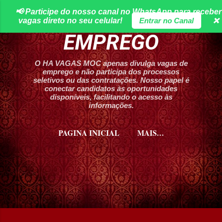
📢 Participe do nosso canal no WhatsApp para receber
Pular para o conteúdo principal
HA VAGAS DE
vagas direto no seu celular!
Entrar no Canal
❌
EMPREGO
O HA VAGAS MOC apenas divulga vagas de
emprego e não participa dos processos
seletivos ou das contratações. Nosso papel é
conectar candidatos às oportunidades
disponíveis, facilitando o acesso às
informações.
PAGINA INICIAL
MAIS…
CURSOS HA VAGAS MOC