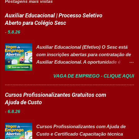
Postagens mais vistas
Auxiliar Educacional | Processo Seletivo
Aberto para Colégio Sesc
-
5.8.26
Auxiliar Educacional (Efetivo) O Sesc está
com inscrições abertas para contratação de
Auxiliar Educacional. A oportunidade é
destinada a estudantes do ensino superior
VAGA DE EMPREGO - CLIQUE AQUI
nas áreas da educação que desejam atuar
em ambiente escolar, apoiando professores
e estudantes. 👉 CANDIDATAR-SE AGORA
Cursos Profissionalizantes Gratuitos com
Resumo da vaga Cargo: Auxiliar
Ajuda de Custo
Educacional Empresa: Sesc Tipo de
-
6.8.26
contratação: Efetivo (CLT) Modelo de
trabalho: Presencial Inscrições até: 11 de
Cursos Profissionalizantes com Ajuda de
agosto de 2026 Vaga inclusiva para Pessoas
Custo e Certificado Capacitação técnica
com Deficiência (PcD). Principais atividades