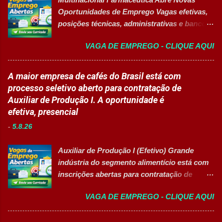
equipamentos, a gestão otimizada de
Performance Comercial (Turma Vespertina)
Oportunidades de Emprego Vagas efetivas,
recursos energéticos e a liderança
Estrutura e Horários das Turmas
posições técnicas, administrativas e banco
estratégica em projetos de melhoria
Gastronomia (Tarde): Aulas de 13h...
de talentos em grande grupo industrial 👉
contínua da planta industrial. Principais
VAGA DE EMPREGO - CLIQUE AQUI
CANDIDATAR-SE AGORA Sobre as
Responsabilidades Assegurar a manutenção
Oportunidades Uma das maiores empresas
eficiente dos equipamentos das áreas de
do setor farmacêutico e de saúde está com
A maior empresa de cafés do Brasil está com
utilidades, elétrica e setores auxiliares.
processo seletivo aberto para contratação
processo seletivo aberto para contratação de
Identificar oportunidades de melhoria
de profissionais em diversas áreas de
Auxiliar de Produção I. A oportunidade é
contínua nos processos e no consumo de
atuação, oferecendo desenvolvimento
efetiva, presencial
recursos energéticos. Garantir a
profissional, inovação e excelência
disponibilidade e alta confiabilidade
-
5.8.26
operacional. Estão disponíveis cargos de
operacional dos processos industriais.
nível operacional, técnico, administrativo e
Liderar a gestão da ...
Auxiliar de Produção I (Efetivo) Grande
de gestão, além de opções de cadastro em
indústria do segmento alimentício está com
banco de talentos para futuras
inscrições abertas para contratação de
oportunidades de carreira. Vagas
Auxiliar de Produção I 👉 CANDIDATAR-SE
Disponíveis Analista de Projetos Pleno
VAGA DE EMPREGO - CLIQUE AQUI
AGORA Resumo da vaga Cargo: Auxiliar de
Auxiliar de Almoxarifado OEA Auxiliar de
Produção I Empresa: Grupo 3Corações Tipo
Produção Eletricista de Manutenção II
de contratação: Efetivo (CLT) Modelo de