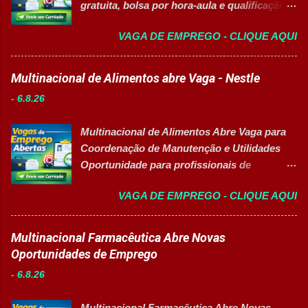
gratuita, bolsa por hora-aula e qualificação
Apoiar professores durante atividades
para o mercado de trabalho 👉 GARANTIR
pedagógicas. Auxiliar estudantes em
VAGA DE EMPREGO - CLIQUE AQUI
MINHA VAGA Sobre o Programa de
projetos educacionais. Dar suporte em
Qualificação Estão abertas as inscrições
atividades recreativas e lúdicas.
para programas de formação
Multinacional de Alimentos abre Vaga - Nestle
Disponibilizar materiais utilizados nas
profissionalizante voltados para o
atividades. Monitorar estudantes durante
-
6.8.26
desenvolvimento de carreiras e capacitação
aulas e recreios. Contribuir para um
técnica em setores estratégicos do mercado.
ambiente escolar organizado e seguro.
Multinacional de Alimentos Abre Vaga para
Além do aprendizado prático e da
Acompanhar contratos quando designado
Coordenação de Manutenção e Utilidades
certificação reconhecida, os participantes
pela liderança. Apoiar diversas ações
Oportunidade para profissionais de
contam com uma ajuda de custo calculada
educacionais desenvolv...
Engenharia com foco em liderança, projetos
em R$ 6,00 por hora-aula frequentada , ideal
VAGA DE EMPREGO - CLIQUE AQUI
e excelência operacional 👉 CANDIDATAR-
para apoiar o desenvolvimento do aluno
SE AGORA Sobre a Posição Líder mundial
durante todo o período de estudos. Opções
no segmento de alimentos e bebidas busca
Multinacional Farmacêutica Abre Novas
de Formação Disponíveis Aperfeiçoamento
profissional qualificado para coordenar as
Oportunidades de Emprego
em Gestão e Serviços de Gastronomia
áreas de Manutenção e Utilidades em sua
(Turma Vespertina) Aperfeiçoamento em
-
6.8.26
unidade fabril. A posição tem como foco
Gestão e Serviços de Gastronomia (Turma
garantir a alta eficiência e confiabilidade dos
Noturna) Estratégia de Vendas e
Multinacional Farmacêutica Abre Novas