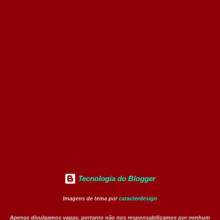
desenvolvimento profissional em um
Operador de Empilhadeiras (Banco de
ambiente hospitalar estruturado, com
Talentos) Conferente de Centro de Dist...
atuação em áreas administrativas,
assistenciais, operacionais e de apoio. Vagas
abertas Auxiliar de Cozinha Técnico de
Enfermagem Enfermeiro Vigia (Modalidade
Intermitente) Assistente Administrativo I
(Exclusiva PcD) Auxiliar de Faturamento
(Exclusiva PcD) Jovem Aprendiz Arquivista
(Exclusiva PcD) Terapeuta Ocupacional
Atendente de Copa Estagiário Técnico ...
Tecnologia do Blogger
Imagens de tema por
caracterdesign
Apenas divulgamos vagas, portanto não nos responsabilizamos por nenhum