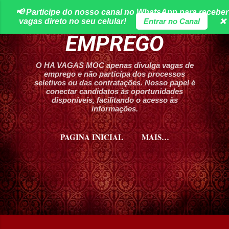
📢 Participe do nosso canal no WhatsApp para receber
Pular para o conteúdo principal
HA VAGAS DE
vagas direto no seu celular!
Entrar no Canal
❌
EMPREGO
O HA VAGAS MOC apenas divulga vagas de
emprego e não participa dos processos
seletivos ou das contratações. Nosso papel é
conectar candidatos às oportunidades
disponíveis, facilitando o acesso às
informações.
PAGINA INICIAL
MAIS…
CURSOS HA VAGAS MOC