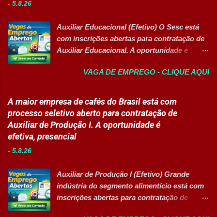
-
5.8.26
Auxiliar Educacional (Efetivo) O Sesc está
com inscrições abertas para contratação de
Auxiliar Educacional. A oportunidade é
destinada a estudantes do ensino superior
VAGA DE EMPREGO - CLIQUE AQUI
nas áreas da educação que desejam atuar
em ambiente escolar, apoiando professores
e estudantes. 👉 CANDIDATAR-SE AGORA
A maior empresa de cafés do Brasil está com
Resumo da vaga Cargo: Auxiliar
processo seletivo aberto para contratação de
Educacional Empresa: Sesc Tipo de
Auxiliar de Produção I. A oportunidade é
contratação: Efetivo (CLT) Modelo de
efetiva, presencial
trabalho: Presencial Inscrições até: 11 de
-
5.8.26
agosto de 2026 Vaga inclusiva para Pessoas
com Deficiência (PcD). Principais atividades
Auxiliar de Produção I (Efetivo) Grande
Apoiar professores durante atividades
indústria do segmento alimentício está com
pedagógicas. Auxiliar estudantes em
inscrições abertas para contratação de
projetos educacionais. Dar suporte em
Auxiliar de Produção I 👉 CANDIDATAR-SE
atividades recreativas e lúdicas.