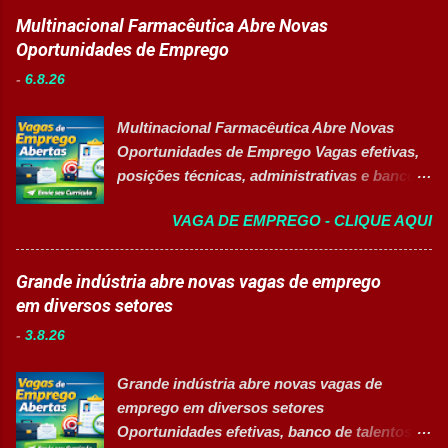
Logística . A empresa busca profissionais
Multinacional Farmacêutica Abre Novas
contínua nos processos e no consumo de
comprometidos, organizados e que desejam
Oportunidades de Emprego
recursos energéticos. Garantir a
crescer em um ambiente inovador,
disponibilidade e alta confiabilidade
-
6.8.26
colaborativo e focado em excelência
operacional dos processos industriais.
operacional. 💼 Principais atividades
Liderar a gestão da ...
Multinacional Farmacêutica Abre Novas
Receber produtos no centro de distribuição;
Oportunidades de Emprego Vagas efetivas,
Embalar e etiquetar mercadorias; Conferir
posições técnicas, administrativas e banco
documentos, registros e embalagens;
de talentos em grande grupo industrial 👉
Garantir a qualidade dos processos
VAGA DE EMPREGO - CLIQUE AQUI
CANDIDATAR-SE AGORA Sobre as
logísticos; Contribuir com melhorias na
Oportunidades Uma das maiores empresas
operação; Atuar em equipe para garantir
do setor farmacêutico e de saúde está com
Grande indústria abre novas vagas de emprego
agilidade nas entregas. ✅ Requisitos Ensino
processo seletivo aberto para contratação
em diversos setores
Fundamental completo; Não é necessário
de profissionais em diversas áreas de
possuir experiência anterior; Perfil
-
3.8.26
atuação, oferecendo desenvolvimento
organizado e proativo; Facilidade para
profissional, inovação e excelência
trabalhar em equipe; Interesse em aprender
Grande indústria abre novas vagas de
operacional. Estão disponíveis cargos de
e crescer profissionalmente. 💰
emprego em diversos setores
nível operacional, técnico, administrativo e
Remuneração Salário total podend...
Oportunidades efetivas, banco de talentos e
de gestão, além de opções de cadastro em