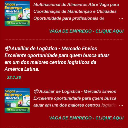
Noturna) Estratégia de Vendas e
Multinacional de Alimentos Abre Vaga para
vagas contemplam áreas industriais,
Performance Comercial (Turma Vespertina)
Coordenação de Manutenção e Utilidades
logística, manutenção, projetos e banco de
Estrutura e Horários das Turmas
Oportunidade para profissionais de
talentos, oferecendo oportunidades para
Gastronomia (Tarde): Aulas de 13h...
Engenharia com foco em liderança, projetos
profissionais com diferentes perfis e níveis
VAGA DE EMPREGO - CLIQUE AQUI
e excelência operacional 👉 CANDIDATAR-
de experiência. Vagas disponíveis Analista
SE AGORA Sobre a Posição Líder mundial
de Projetos Pleno Auxiliar de Almoxarifado
no segmento de alimentos e bebidas busca
📦 Auxiliar de Logística - Mercado Envios
Auxiliar de Produção Eletricista de
profissional qualificado para coordenar as
Excelente oportunidade para quem busca atuar
Manutenção II Banco de Talentos Áreas de
áreas de Manutenção e Utilidades em sua
em um dos maiores centros logísticos da
atuação Produção Industrial. Logística.
unidade fabril. A posição tem como foco
América Latina.
Almoxarifado. Projetos. Engenharia.
garantir a alta eficiência e confiabilidade dos
Manutenção Industrial. Operações. Banco de
-
22.7.26
equipamentos, a gestão otimizada de
Talentos. Perfil buscado Comprometimento.
recursos energéticos e a liderança
Org...
📦 Auxiliar de Logística - Mercado Envios
estratégica em projetos de melhoria
Excelente oportunidade para quem busca
contínua da planta industrial. Principais
atuar em um dos maiores centros logísticos
Responsabilidades Assegurar a manutenção
da América Latina. 🚀 CANDIDATAR AGORA
eficiente dos equipamentos das áreas de
VAGA DE EMPREGO - CLIQUE AQUI
📋 Sobre a oportunidade O Mercado Envios
utilidades, elétrica e setores auxiliares.
está com oportunidade para Auxiliar de
Identificar oportunidades de melhoria