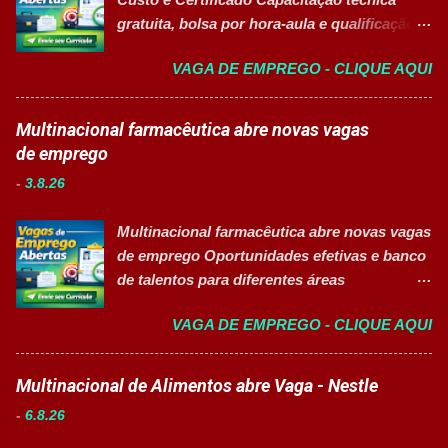
oferecendo oportunidades de crescimento,
gratuita, bolsa por hora-aula e qualificação
desenvolvimento profissional e um ambiente
para o mercado de trabalho 👉 GARANTIR
voltado para diversidade e inclusão. 👉
VAGA DE EMPREGO - CLIQUE AQUI
MINHA VAGA Sobre o Programa de
CANDIDATAR-SE AGORA 📋 Principais
Qualificação Estão abertas as inscrições
Atividades ✅ Auxiliar nas atividades de
para programas de formação
Multinacional farmacêutica abre novas vagas
embalagem, envase, manipulação e
profissionalizante voltados para o
de emprego
preparação de materiais; ✅ Apoiar a limpeza
desenvolvimento de carreiras e capacitação
técnica das áreas produtivas; ✅ Preencher e
-
3.8.26
técnica em setores estratégicos do mercado.
conferir documentos de produção; ✅
Além do aprendizado prático e da
Auxiliar no setup e abastecimento das linhas
Multinacional farmacêutica abre novas vagas
certificação reconhecida, os participantes
produtivas; ✅ Conferir materiais recebidos e
de emprego Oportunidades efetivas e banco
contam com uma ajuda de custo calculada
realizar devoluções quand...
de talentos para diferentes áreas
em R$ 6,00 por hora-aula frequentada , ideal
profissionais 👉 CANDIDATAR AGORA
para apoiar o desenvolvimento do aluno
VAGA DE EMPREGO - CLIQUE AQUI
Sobre as oportunidades Uma das maiores
durante todo o período de estudos. Opções
multinacionais farmacêuticas do Brasil está
de Formação Disponíveis Aperfeiçoamento
com novas oportunidades abertas para
Multinacional de Alimentos abre Vaga - Nestle
em Gestão e Serviços de Gastronomia
profissionais que desejam atuar em um
(Turma Vespertina) Aperfeiçoamento em
-
6.8.26
ambiente inovador, colaborativo e voltado
Gestão e Serviços de Gastronomia (Turma
para o desenvolvimento de pessoas. As