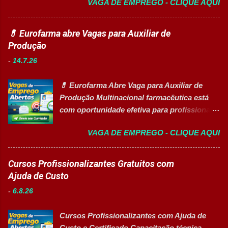
VAGA DE EMPREGO - CLIQUE AQUI
AGORA Resumo da vaga Cargo: Auxiliar de
Disponibilizar materiais utilizados nas
Produção I Empresa: Grupo 3Corações Tipo
atividades. Monitorar estudantes durante
de contratação: Efetivo (CLT) Modelo de
💊 Eurofarma abre Vagas para Auxiliar de
aulas e recreios. Contribuir para um
trabalho: Presencial Inscrições até: 10 de
Produção
ambiente escolar organizado e seguro.
agosto de 2026 Acessibilidade: Vaga
Acompanhar contratos quando designado
-
14.7.26
inclusiva para Pessoas com Deficiência
pela liderança. Apoiar diversas ações
(PcD) Principais atividades Preparar e
educacionais desenvolv...
💊 Eurofarma Abre Vaga para Auxiliar de
abastecer materiais para as linhas de
Produção Multinacional farmacêutica está
produção. Separar produtos e insumos
com oportunidade efetiva para profissionais
utilizados na fabricação. Realizar paletização
do setor industrial, incluindo Pessoas com
dos produtos acabados. Organizar e manter
VAGA DE EMPREGO - CLIQUE AQUI
Deficiência (PcD). 🏢 Sobre a Eurofarma
o ambiente de trabalho limpo. Auxiliar
Com mais de 50 anos de história , a
operadores nas atividades produtivas.
Eurofarma é uma multinacional brasileira
Cursos Profissionalizantes Gratuitos com
Comunicar anormalidades nos
presente em 22 países , reconhecida pela
Ajuda de Custo
equipamentos à manutenção. Cumprir
inovação, qualidade e compromisso com o
normas de segurança do trabalho. Executar
-
6.8.26
acesso à saúde. A empresa conta com mais
limpeza de equipamentos e da área
de 11 mil colaboradores e figura entre as
produtiva. Requisitos Ensino Médio
Cursos Profissionalizantes com Ajuda de
melhores empresas para trabalhar,
completo. Disponibilidade para trab...
Custo e Certificado Capacitação técnica