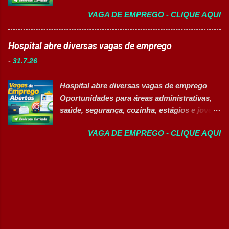
vagas exclusivas para Pessoas com
banco de talentos para futuras
VAGA DE EMPREGO - CLIQUE AQUI
Deficiência (PcD) 👉 CANDIDATAR AGORA
oportunidades de carreira. Vagas
Sobre as oportunidades Uma das maiores
Disponíveis Analista de Projetos Pleno
indústrias do setor de calçados e bens de
Hospital abre diversas vagas de emprego
Auxiliar de Almoxarifado OEA Auxiliar de
consumo está com novas oportunidades de
Produção Eletricista de Manutenção II
-
31.7.26
emprego abertas para profissionais de
Gerente Executivo de Engenharia Oficial de
diferentes áreas e níveis de experiência. Há
Cozinha Banco de Talentos - Auxiliar de
Hospital abre diversas vagas de emprego
vagas efetivas, banco de talentos e
Produção (Alimentos) Banco de Talentos -
Oportunidades para áreas administrativas,
oportunidades exclusivas para Pessoas com
Oportunidades Gerais Áreas de Atuação
saúde, segurança, cozinha, estágios e jovem
Deficiência (PcD), permitindo que
Produção In...
aprendiz 👉 CANDIDATAR AGORA Confira
profissionais encontrem posições
VAGA DE EMPREGO - CLIQUE AQUI
as oportunidades disponíveis Um dos
compatíveis com seus perfis e objetivos de
maiores hospitais da região está com novas
carreira. Vagas disponíveis Auxiliar de
vagas abertas para contratação em
Ferramentaria Coordenador(a) de Qualidade
diferentes setores. As oportunidades
Laboratorista Operador de Produção
contemplam profissionais de diversos níveis
Supervisor de Manutenção Industrial
de escolaridade, além de vagas para estágio,
Gerente de Operações CD Operador de
jovem aprendiz e pessoas com deficiência
Centro de Distribuição (Banco de Talentos)
(PcD). As vagas oferecem oportunidades de
Operador Líder CD (Banco de Talentos)