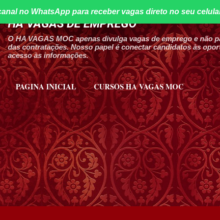
canal no WhatsApp para receber vagas direto no seu celula
Pular para o conteúdo principal
HA VAGAS DE EMPREGO
O HA VAGAS MOC apenas divulga vagas de emprego e não par
das contratações. Nosso papel é conectar candidatos às oport
acesso às informações.
PAGINA INICIAL
CURSOS HA VAGAS MOC