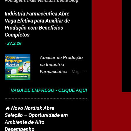
Postagens mais visitadas deste blog
Indústria Farmacêutica Abre
Vaga Efetiva para Auxiliar de
Produção com Benefícios
Completos
-
27.2.26
Auxiliar de Produção
na Indústria
Farmacêutica – Vaga
Efetiva com Benefícios
Completo A Eurofarma
VAGA DE EMPREGO - CLIQUE AQUI
, multinacional
brasileira presente em
22 países e referência
🔥 Novo Nordisk Abre
no setor farmacêutico,
Seleção – Oportunidade em
está com vaga aberta
Ambiente de Alto
para Auxiliar de
Desempenho