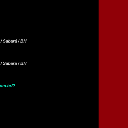
/ Sabará / BH
/ Sabará / BH
com.br/?