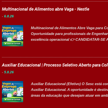
e da certificação reconhecida, os participan
em R$ 6,00 por hora-aula frequentada , ideal
Multinacional de Alimentos abre Vaga - Nestle
durante todo o período de estudos. Opções 
-
6.8.26
em Gestão e Serviços de Gastronomia (Turma
Serviços de Gastronomia (Turma Noturna) Es
Multinacional de Alimentos Abre Vaga para C
Comercial (Turma Vespertina) Estrutura e Ho
Oportunidade para profissionais de Engenhari
Aulas de 13h...
excelência operacional 👉 CANDIDATAR-SE A
segmento de alimentos e bebidas busca profis
de Manutenção e Utilidades em sua unidade fa
alta eficiência e confiabilidade dos equipame
energéticos e a liderança estratégica em proj
Auxiliar Educacional | Processo Seletivo Aberto para Co
industrial. Principais Responsabilidades Ass
-
5.8.26
equipamentos das áreas de utilidades, elétrica 
oportunidades de melhoria contínua nos pro
Auxiliar Educacional (Efetivo) O Sesc está co
energéticos. Garantir a disponibilidade e alt
Auxiliar Educacional. A oportunidade é desti
industriais. Liderar a gestão da ...
áreas da educação que desejam atuar em ambi
estudantes. 👉 CANDIDATAR-SE AGORA Resum
Empresa: Sesc Tipo de contratação: Efetivo (