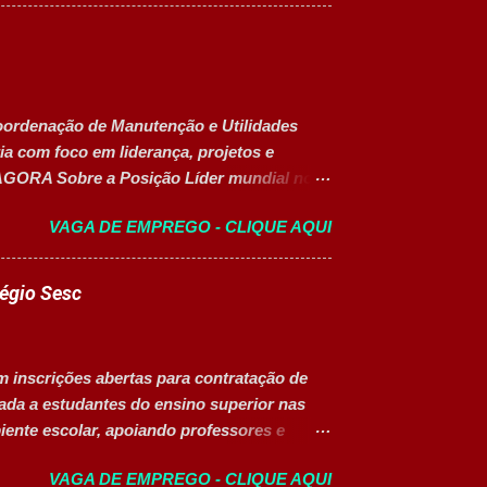
tes contam com uma ajuda de custo calculada
 para apoiar o desenvolvimento do aluno
de Formação Disponíveis Aperfeiçoamento
 Vespertina) Aperfeiçoamento em Gestão e
tratégia de Vendas e Performance
oordenação de Manutenção e Utilidades
rários das Turmas Gastronomia (Tarde):
a com foco em liderança, projetos e
GORA Sobre a Posição Líder mundial no
sional qualificado para coordenar as áreas
VAGA DE EMPREGO - CLIQUE AQUI
bril. A posição tem como foco garantir a
ntos, a gestão otimizada de recursos
etos de melhoria contínua da planta
légio Sesc
egurar a manutenção eficiente dos
e setores auxiliares. Identificar
cessos e no consumo de recursos
m inscrições abertas para contratação de
a confiabilidade operacional dos processos
nada a estudantes do ensino superior nas
ente escolar, apoiando professores e
o da vaga Cargo: Auxiliar Educacional
VAGA DE EMPREGO - CLIQUE AQUI
CLT) Modelo de trabalho: Presencial