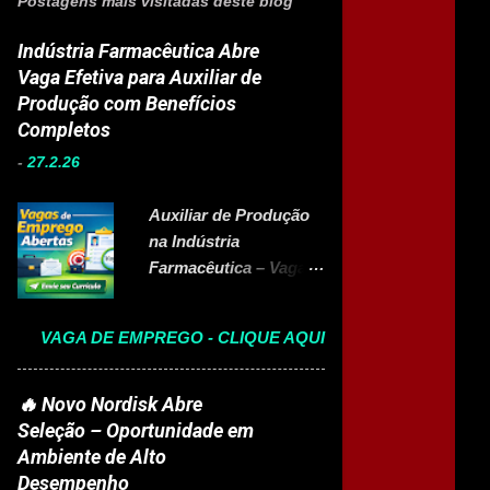
Postagens mais visitadas deste blog
Indústria Farmacêutica Abre
Vaga Efetiva para Auxiliar de
Produção com Benefícios
Completos
-
27.2.26
Auxiliar de Produção
na Indústria
Farmacêutica – Vaga
Efetiva com Benefícios
Completo A Eurofarma
VAGA DE EMPREGO - CLIQUE AQUI
, multinacional
brasileira presente em
22 países e referência
🔥 Novo Nordisk Abre
no setor farmacêutico,
Seleção – Oportunidade em
está com vaga aberta
Ambiente de Alto
para Auxiliar de
Desempenho