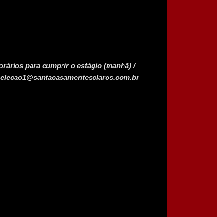
orários para cumprir o estágio (manhã) /
l: selecao1@santacasamontesclaros.com.br