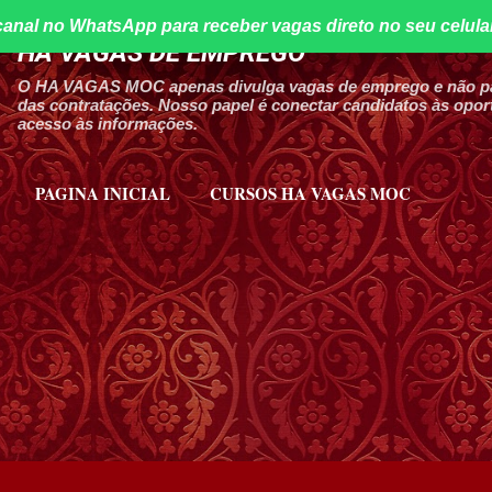
canal no WhatsApp para receber vagas direto no seu celula
Pular para o conteúdo principal
HA VAGAS DE EMPREGO
O HA VAGAS MOC apenas divulga vagas de emprego e não par
das contratações. Nosso papel é conectar candidatos às oport
acesso às informações.
PAGINA INICIAL
CURSOS HA VAGAS MOC