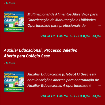
-
6.8.26
desenvolvimento de carreiras e capacitação
técnica em setores estratégicos do mercado.
Multinacional de Alimentos Abre Vaga para
Além do aprendizado prático e da
Coordenação de Manutenção e Utilidades
certificação reconhecida, os participantes
Oportunidade para profissionais de
contam com uma ajuda de custo calculada
Engenharia com foco em liderança, projetos
em R$ 6,00 por hora-aula frequentada , ideal
VAGA DE EMPREGO - CLIQUE AQUI
e excelência operacional 👉 CANDIDATAR-
para apoiar o desenvolvimento do aluno
SE AGORA Sobre a Posição Líder mundial
durante todo o período de estudos. Opções
no segmento de alimentos e bebidas busca
Auxiliar Educacional | Processo Seletivo
de Formação Disponíveis Aperfeiçoamento
profissional qualificado para coordenar as
Aberto para Colégio Sesc
em Gestão e Serviços de Gastronomia
áreas de Manutenção e Utilidades em sua
(Turma Vespertina) Aperfeiçoamento em
-
5.8.26
unidade fabril. A posição tem como foco
Gestão e Serviços de Gastronomia (Turma
garantir a alta eficiência e confiabilidade dos
Noturna) Estratégia de Vendas e
Auxiliar Educacional (Efetivo) O Sesc está
equipamentos, a gestão otimizada de
Performance Comercial (Turma Vespertina)
com inscrições abertas para contratação de
recursos energéticos e a liderança
Estrutura e Horários das Turmas
Auxiliar Educacional. A oportunidade é
estratégica em projetos de melhoria
Gastronomia (Tarde): Aulas de 13h...
destinada a estudantes do ensino superior
contínua da planta industrial. Principais
VAGA DE EMPREGO - CLIQUE AQUI
nas áreas da educação que desejam atuar
Responsabilidades Assegurar a manutenção
em ambiente escolar, apoiando professores
eficiente dos equipamentos das áreas de