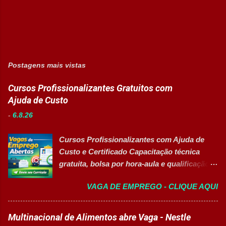
Postagens mais vistas
Cursos Profissionalizantes Gratuitos com
Ajuda de Custo
-
6.8.26
Cursos Profissionalizantes com Ajuda de
Custo e Certificado Capacitação técnica
gratuita, bolsa por hora-aula e qualificação
para o mercado de trabalho 👉 GARANTIR
VAGA DE EMPREGO - CLIQUE AQUI
MINHA VAGA Sobre o Programa de
Qualificação Estão abertas as inscrições
para programas de formação
Multinacional de Alimentos abre Vaga - Nestle
profissionalizante voltados para o