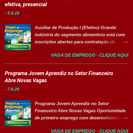
áreas de atuação. O processo seletivo
efetiva, presencial
organizado e proativo; Facilidade para
contempla posições para profissionais com
trabalhar em equipe; Interesse em aprender
-
5.8.26
sólida experiência de mercado, projetos de
e crescer profissionalmente. 💰
prazo determinado com excelente projeção
Remuneração Salário total podend...
Auxiliar de Produção I (Efetivo) Grande
corporativa e oportunidades voltadas para a
indústria do segmento alimentício está com
promoção da diversidade e liderança
inscrições abertas para contratação de
feminina no setor produtivo. Vagas
Auxiliar de Produção I 👉 CANDIDATAR-SE
Disponíveis Analista de Segurança
VAGA DE EMPREGO - CLIQUE AQUI
AGORA Resumo da vaga Cargo: Auxiliar de
Patrimonial Sênior Analista Jurídico &
Produção I Empresa: Grupo 3Corações Tipo
Compliance Sênior (Contrato Temporário - 2
de contratação: Efetivo (CLT) Modelo de
Programa Jovem Aprendiz no Setor Financeiro
Anos) Supervisor(a) de Produção (Vaga
trabalho: Presencial Inscrições até: 10 de
Abre Novas Vagas
Afirmativa para Mulheres) Analista de
agosto de 2026 Acessibilidade: Vaga
Manutenção Civil Sênior (Contrato
-
7.8.26
inclusiva para Pessoas com Deficiência
Temporário - 2 Anos) Áreas Estratégi...
(PcD) Principais atividades Preparar e
Programa Jovem Aprendiz no Setor
abastecer materiais para as linhas de
Financeiro Abre Novas Vagas Oportunidade
produção. Separar produtos e insumos
de primeiro emprego com desenvolvimento
utilizados na fabricação. Realizar paletização
profissional, treinamento prático e pacote de
dos produtos acabados. Organizar e manter
VAGA DE EMPREGO - CLIQUE AQUI
benefícios 👉 CANDIDATAR-SE AGORA