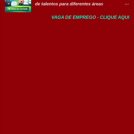
de comunicação e...
de talentos para diferentes áreas
18h. Principais atividades Apoiar as rotinas
profissionais 👉 CANDIDATAR AGORA
administrativas da equipe assistencial.
VAGA DE EMPREGO - CLIQUE AQUI
Sobre as oportunidades Uma das maiores
Auxiliar na elaboração de orçamentos e
multinacionais farmacêuticas do Brasil está
lançamentos em sistema. Atualizar planilhas
com novas oportunidades abertas para
e bancos de dados. Realizar
profissionais que desejam atuar em um
telemonitoramento e contato com clientes e
ambiente inovador, colaborativo e voltado
operadoras. Atender ligações e direcionar
para o desenvolvimento de pessoas. As
solicitações aos setores responsáveis.
vagas contemplam áreas industriais,
Recepcionar clientes, colaboradores e
logística, manutenção, projetos e banco de
fornecedo...
talentos, oferecendo oportunidades para
profissionais com diferentes perfis e níveis
de experiência. Vagas disponíveis Analista
de Projetos Pleno Auxiliar de Almoxarifado
Auxiliar de Produção Eletricista de
Manutenção II Banco de Talentos Áreas de
atuação Produção Industrial. Logística.
Almoxarifado. Projetos. Engenharia.
Manutenção Industrial. Operações. Banco de