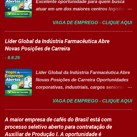
Excelente oportunidade para quem busca
banco de talentos para futuras
atuar em um dos maiores centros logísticos
oportunidades de carreira. Vagas
da América Latina. 🚀 CANDIDATAR AGORA
Disponíveis Analista de Projetos Pleno
VAGA DE EMPREGO - CLIQUE AQUI
📋 Sobre a oportunidade O Mercado Envios
Auxiliar de Almoxarifado OEA Auxiliar de
está com oportunidade para Auxiliar de
Produção Eletricista de Manutenção II
Logística . A empresa busca profissionais
Líder Global da Indústria Farmacêutica Abre
Gerente Executivo de Engenharia Oficial de
comprometidos, organizados e que desejam
Novas Posições de Carreira
Cozinha Banco de Talentos - Auxiliar de
crescer em um ambiente inovador,
Produção (Alimentos) Banco de Talentos -
-
8.8.26
colaborativo e focado em excelência
Oportunidades Gerais Áreas de Atuação
operacional. 💼 Principais atividades
Produção In...
Líder Global da Indústria Farmacêutica Abre
Receber produtos no centro de distribuição;
Novas Posições de Carreira Oportunidades
Embalar e etiquetar mercadorias; Conferir
corporativas, industriais, cargos seniores e
documentos, registros e embalagens;
vagas afirmativas de alta qualificação 👉
Garantir a qualidade dos processos
VAGA DE EMPREGO - CLIQUE AQUI
CANDIDATAR-SE AGORA Sobre o Processo
logísticos; Contribuir com melhorias na
Seletivo Uma das principais multinacionais
operação; Atuar em equipe para garantir
do setor de saúde e biotecnologia está com
A maior empresa de cafés do Brasil está com
agilidade nas entregas. ✅ Requisitos Ensino
inscrições abertas para contratação de
processo seletivo aberto para contratação de
Fundamental completo; Não é necessário
profissionais especializados em diversas
Auxiliar de Produção I. A oportunidade é
possuir experiência anterior; Perfil