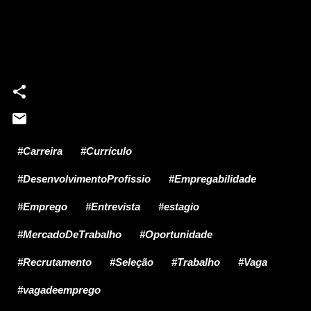
#Carreira
#Currículo
#DesenvolvimentoProfissio
#Empregabilidade
#Emprego
#Entrevista
#estagio
#MercadoDeTrabalho
#Oportunidade
#Recrutamento
#Seleção
#Trabalho
#Vaga
#vagadeemprego