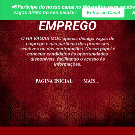
📢 Participe do nosso canal no WhatsApp para recebe
Pular para o conteúdo principal
HA VAGAS DE
vagas direto no seu celular!
Entrar no Canal
❌
EMPREGO
O HA VAGAS MOC apenas divulga vagas de
emprego e não participa dos processos
seletivos ou das contratações. Nosso papel é
conectar candidatos às oportunidades
disponíveis, facilitando o acesso às
informações.
PAGINA INICIAL
MAIS…
CURSOS HA VAGAS MOC