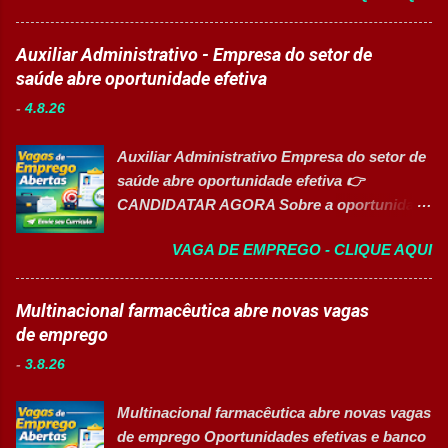
o ambiente de trabalho limpo. Auxiliar
Sobre a Oportunidade Grande empresa
operadores nas atividades produtivas.
parceira de renomado grupo financeiro está
Auxiliar Administrativo - Empresa do setor de
Comunicar anormalidades nos
com processo seletivo aberto para a
saúde abre oportunidade efetiva
equipamentos à manutenção. Cumprir
contratação de novos talentos através do
normas de segurança do trabalho. Executar
-
4.8.26
Programa Jovem Aprendiz. A oportunidade é
limpeza de equipamentos e da área
voltada para quem busca o primeiro
produtiva. Requisitos Ensino Médio
Auxiliar Administrativo Empresa do setor de
emprego e deseja iniciar sua trajetória
completo. Disponibilidade para trab...
saúde abre oportunidade efetiva 👉
profissional em um ambiente dinâmico,
CANDIDATAR AGORA Sobre a oportunidade
focado no desenvolvimento de habilidades
Empresa especializada em atenção à saúde
comerciais, atendimento ao cliente e rotinas
VAGA DE EMPREGO - CLIQUE AQUI
está contratando Auxiliar Administrativo
operacionais. Resumo das Posições Cargo:
para integrar sua equipe de forma efetiva. A
Jovem Aprendiz Vagas Disponíveis: 10
oportunidade é voltada para profissionais
Multinacional farmacêutica abre novas vagas
posições Modelo de Trabalho: Presencial
organizados, comunicativos e que desejam
de emprego
Tipo de Contratação: Efetivo (CLT /
atuar em um ambiente colaborativo e focado
Aprendizagem) Nível Operacional:
-
3.8.26
na qualidade dos serviços. A vaga também é
Atendimento, Negociação e Rotinas
destinada a Pessoas com Deficiência (PcD).
Administrativas Principais Atividades e
Multinacional farmacêutica abre novas vagas
Salário e horário 💰 Salário: R$ 1.843,00 🕒
Aprendizados Desenvolvimento de técnicas
de emprego Oportunidades efetivas e banco
Jornada: Segunda a sexta-feira, das 08h às