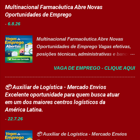
e estudantes. 👉 CANDIDATAR-SE AGORA
Multinacional Farmacêutica Abre Novas
utilidades, elétrica e setores auxiliares.
Resumo da vaga Cargo: Auxiliar
Oportunidades de Emprego
Identificar oportunidades de melhoria
Educacional Empresa: Sesc Tipo de
contínua nos processos e no consumo de
-
6.8.26
contratação: Efetivo (CLT) Modelo de
recursos energéticos. Garantir a
trabalho: Presencial Inscrições até: 11 de
disponibilidade e alta confiabilidade
Multinacional Farmacêutica Abre Novas
agosto de 2026 Vaga inclusiva para Pessoas
operacional dos processos industriais.
Oportunidades de Emprego Vagas efetivas,
com Deficiência (PcD). Principais atividades
Liderar a gestão da ...
posições técnicas, administrativas e banco
Apoiar professores durante atividades
de talentos em grande grupo industrial 👉
pedagógicas. Auxiliar estudantes em
VAGA DE EMPREGO - CLIQUE AQUI
CANDIDATAR-SE AGORA Sobre as
projetos educacionais. Dar suporte em
Oportunidades Uma das maiores empresas
atividades recreativas e lúdicas.
do setor farmacêutico e de saúde está com
📦 Auxiliar de Logística - Mercado Envios
Disponibilizar materiais utilizados nas
processo seletivo aberto para contratação
Excelente oportunidade para quem busca atuar
atividades. Monitorar estudantes durante
de profissionais em diversas áreas de
em um dos maiores centros logísticos da
aulas e recreios. Contribuir para um
atuação, oferecendo desenvolvimento
América Latina.
ambiente escolar organizado e seguro.
profissional, inovação e excelência
Acompanhar contratos quando designado
-
22.7.26
operacional. Estão disponíveis cargos de
pela liderança. Apoiar diversas ações
nível operacional, técnico, administrativo e
educacionais desenvolv...
📦 Auxiliar de Logística - Mercado Envios
de gestão, além de opções de cadastro em