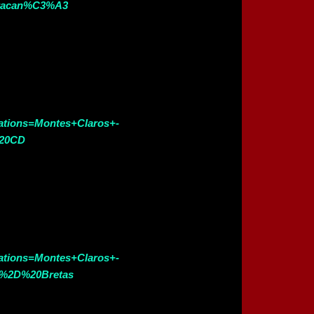
aracan%C3%A3
cations=Montes+Claros+-
%20CD
cations=Montes+Claros+-
0%2D%20Bretas