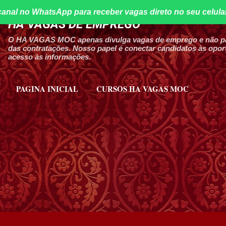
canal no WhatsApp para receber vagas direto no seu celula
Pular para o conteúdo principal
HA VAGAS DE EMPREGO
O HA VAGAS MOC apenas divulga vagas de emprego e não par
das contratações. Nosso papel é conectar candidatos às oport
acesso às informações.
PAGINA INICIAL
CURSOS HA VAGAS MOC