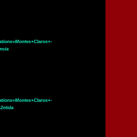
cations=Montes+Claros+-
ncia
cations=Montes+Claros+-
2ntida