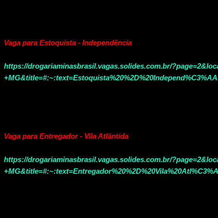
Vaga para Estoquista - Independência
https://drogariaminasbrasil.vagas.solides.com.br/?page=2&lo
+MG&title=#:~:text=Estoquista%20%2D%20Independ%C3%AA
Vaga para Entregador - Vila Atlântida
https://drogariaminasbrasil.vagas.solides.com.br/?page=2&lo
+MG&title=#:~:text=Entregador%20%2D%20Vila%20Atl%C3%A