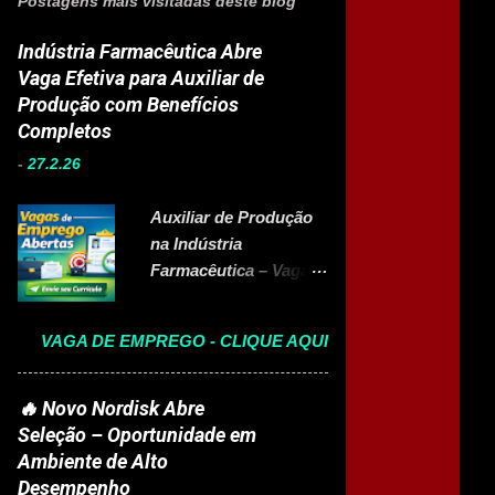
Postagens mais visitadas deste blog
Indústria Farmacêutica Abre
Vaga Efetiva para Auxiliar de
Produção com Benefícios
Completos
-
27.2.26
Auxiliar de Produção
na Indústria
Farmacêutica – Vaga
Efetiva com Benefícios
Completo A Eurofarma
VAGA DE EMPREGO - CLIQUE AQUI
, multinacional
brasileira presente em
22 países e referência
🔥 Novo Nordisk Abre
no setor farmacêutico,
Seleção – Oportunidade em
está com vaga aberta
Ambiente de Alto
para Auxiliar de
Desempenho