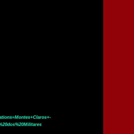
cations=Montes+Claros+-
20dos%20Militares