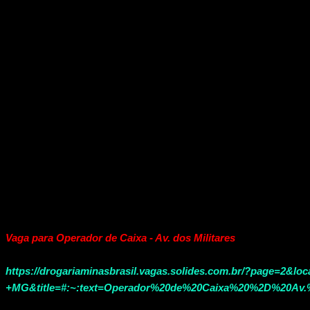
Vaga para Operador de Caixa - Av. dos Militares
https://drogariaminasbrasil.vagas.solides.com.br/?page=2&lo
+MG&title=#:~:text=Operador%20de%20Caixa%20%2D%20Av.%