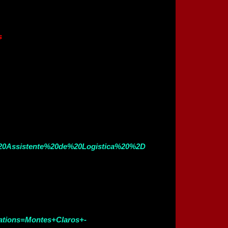
ês
ga%20Assistente%20de%20Logistica%20%2D
cations=Montes+Claros+-