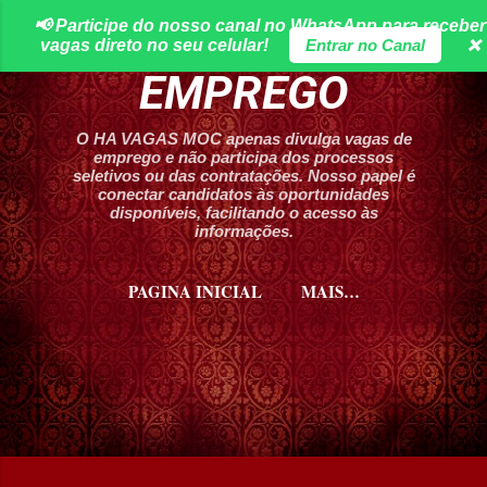
📢 Participe do nosso canal no WhatsApp para receber
Pular para o conteúdo principal
HA VAGAS DE
vagas direto no seu celular!
Entrar no Canal
❌
EMPREGO
O HA VAGAS MOC apenas divulga vagas de
emprego e não participa dos processos
seletivos ou das contratações. Nosso papel é
conectar candidatos às oportunidades
disponíveis, facilitando o acesso às
informações.
PAGINA INICIAL
MAIS…
CURSOS HA VAGAS MOC