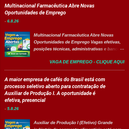
Logística . A empresa busca profissionais
Multinacional Farmacêutica Abre Novas
aulas e recreios. Contribuir para um
comprometidos, organizados e que desejam
Oportunidades de Emprego
ambiente escolar organizado e seguro.
crescer em um ambiente inovador,
Acompanhar contratos quando designado
-
6.8.26
colaborativo e focado em excelência
pela liderança. Apoiar diversas ações
operacional. 💼 Principais atividades
educacionais desenvolv...
Multinacional Farmacêutica Abre Novas
Receber produtos no centro de distribuição;
Oportunidades de Emprego Vagas efetivas,
Embalar e etiquetar mercadorias; Conferir
posições técnicas, administrativas e banco
documentos, registros e embalagens;
de talentos em grande grupo industrial 👉
Garantir a qualidade dos processos
VAGA DE EMPREGO - CLIQUE AQUI
CANDIDATAR-SE AGORA Sobre as
logísticos; Contribuir com melhorias na
Oportunidades Uma das maiores empresas
operação; Atuar em equipe para garantir
do setor farmacêutico e de saúde está com
A maior empresa de cafés do Brasil está com
agilidade nas entregas. ✅ Requisitos Ensino
processo seletivo aberto para contratação
processo seletivo aberto para contratação de
Fundamental completo; Não é necessário
de profissionais em diversas áreas de
Auxiliar de Produção I. A oportunidade é
possuir experiência anterior; Perfil
atuação, oferecendo desenvolvimento
efetiva, presencial
organizado e proativo; Facilidade para
profissional, inovação e excelência
trabalhar em equipe; Interesse em aprender
-
5.8.26
operacional. Estão disponíveis cargos de
e crescer profissionalmente. 💰
nível operacional, técnico, administrativo e
Remuneração Salário total podend...
Auxiliar de Produção I (Efetivo) Grande
de gestão, além de opções de cadastro em