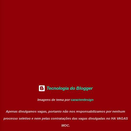
operacionais. Resumo das Posições Cargo:
Jovem Aprendiz Vagas Disponíveis: 10
posições Modelo de Trabalho: Presencial
Tipo de Contratação: Efetivo (CLT /
Aprendizagem) Nível Operacional:
Atendimento, Negociação e Rotinas
Administrativas Principais Atividades e
Aprendizados Desenvolvimento de técnicas
de comunicação e...
Tecnologia do Blogger
Imagens de tema por
caracterdesign
Apenas divulgamos vagas, portanto não nos responsabilizamos por nenhum
processo seletivo e nem pelas contratações das vagas divulgadas no HA VAGAS
MOC.