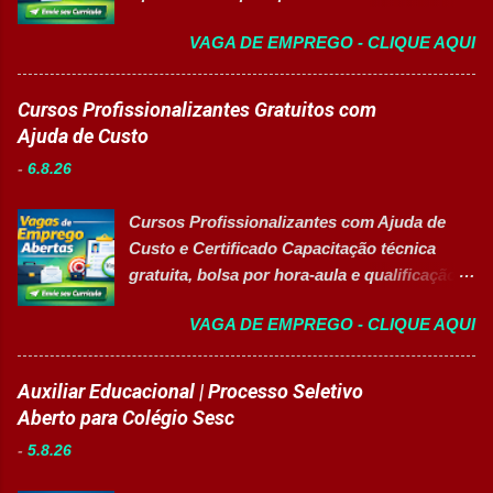
Engenharia com foco em liderança, projetos
VAGA DE EMPREGO - CLIQUE AQUI
e excelência operacional 👉 CANDIDATAR-
SE AGORA Sobre a Posição Líder mundial
no segmento de alimentos e bebidas busca
Cursos Profissionalizantes Gratuitos com
profissional qualificado para coordenar as
Ajuda de Custo
áreas de Manutenção e Utilidades em sua
-
6.8.26
unidade fabril. A posição tem como foco
garantir a alta eficiência e confiabilidade dos
Cursos Profissionalizantes com Ajuda de
equipamentos, a gestão otimizada de
Custo e Certificado Capacitação técnica
recursos energéticos e a liderança
gratuita, bolsa por hora-aula e qualificação
estratégica em projetos de melhoria
para o mercado de trabalho 👉 GARANTIR
contínua da planta industrial. Principais
VAGA DE EMPREGO - CLIQUE AQUI
MINHA VAGA Sobre o Programa de
Responsabilidades Assegurar a manutenção
Qualificação Estão abertas as inscrições
eficiente dos equipamentos das áreas de
para programas de formação
Auxiliar Educacional | Processo Seletivo
utilidades, elétrica e setores auxiliares.
profissionalizante voltados para o
Aberto para Colégio Sesc
Identificar oportunidades de melhoria
desenvolvimento de carreiras e capacitação
contínua nos processos e no consumo de
-
5.8.26
técnica em setores estratégicos do mercado.
recursos energéticos. Garantir a
Além do aprendizado prático e da