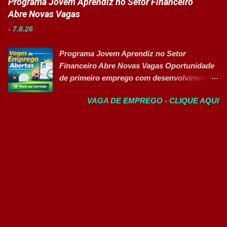
Programa Jovem Aprendiz no Setor Financeiro
Manutenção II Banco de Talentos Áreas de
consumo está com novas oportunidades de
Abre Novas Vagas
atuação Produção Industrial. Logística.
emprego abertas para profissionais de
Almoxarifado. Projetos. Engenharia.
-
7.8.26
diferentes áreas e níveis de experiência. Há
Manutenção Industrial. Operações. Banco de
vagas efetivas, banco de talentos e
Talentos. Perfil buscado Comprometimento.
Programa Jovem Aprendiz no Setor
oportunidades exclusivas para Pessoas com
Org...
Financeiro Abre Novas Vagas Oportunidade
Deficiência (PcD), permitindo que
de primeiro emprego com desenvolvimento
profissionais encontrem posições
profissional, treinamento prático e pacote de
compatíveis com seus perfis e objetivos de
VAGA DE EMPREGO - CLIQUE AQUI
benefícios 👉 CANDIDATAR-SE AGORA
carreira. Vagas disponíveis Auxiliar de
Sobre a Oportunidade Grande empresa
Ferramentaria Coordenador(a) de Qualidade
parceira de renomado grupo financeiro está
Laboratorista Operador de Produção
com processo seletivo aberto para a
Supervisor de Manutenção Industrial
contratação de novos talentos através do
Gerente de Operações CD Operador de
Programa Jovem Aprendiz. A oportunidade é
Centro de Distribuição (Banco de Talentos)
voltada para quem busca o primeiro
Operador Líder CD (Banco de Talentos)
emprego e deseja iniciar sua trajetória
Operador de Empilhadeiras (Banco de
profissional em um ambiente dinâmico,
Talentos) Conferente de Centro de Dist...
focado no desenvolvimento de habilidades
comerciais, atendimento ao cliente e rotinas