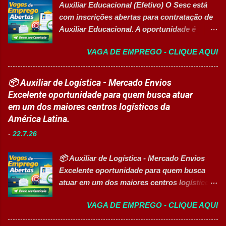
disponibilidade e alta confiabilidade
Auxiliar Educacional (Efetivo) O Sesc está
certificação reconhecida, os participantes
operacional dos processos industriais.
com inscrições abertas para contratação de
contam com uma ajuda de custo calculada
Liderar a gestão da ...
Auxiliar Educacional. A oportunidade é
em R$ 6,00 por hora-aula frequentada , ideal
destinada a estudantes do ensino superior
para apoiar o desenvolvimento do aluno
VAGA DE EMPREGO - CLIQUE AQUI
nas áreas da educação que desejam atuar
durante todo o período de estudos. Opções
em ambiente escolar, apoiando professores
de Formação Disponíveis Aperfeiçoamento
e estudantes. 👉 CANDIDATAR-SE AGORA
📦 Auxiliar de Logística - Mercado Envios
em Gestão e Serviços de Gastronomia
Resumo da vaga Cargo: Auxiliar
Excelente oportunidade para quem busca atuar
(Turma Vespertina) Aperfeiçoamento em
Educacional Empresa: Sesc Tipo de
em um dos maiores centros logísticos da
Gestão e Serviços de Gastronomia (Turma
contratação: Efetivo (CLT) Modelo de
América Latina.
Noturna) Estratégia de Vendas e
trabalho: Presencial Inscrições até: 11 de
Performance Comercial (Turma Vespertina)
-
22.7.26
agosto de 2026 Vaga inclusiva para Pessoas
Estrutura e Horários das Turmas
com Deficiência (PcD). Principais atividades
Gastronomia (Tarde): Aulas de 13h...
📦 Auxiliar de Logística - Mercado Envios
Apoiar professores durante atividades
Excelente oportunidade para quem busca
pedagógicas. Auxiliar estudantes em
atuar em um dos maiores centros logísticos
projetos educacionais. Dar suporte em
da América Latina. 🚀 CANDIDATAR AGORA
atividades recreativas e lúdicas.
VAGA DE EMPREGO - CLIQUE AQUI
📋 Sobre a oportunidade O Mercado Envios
Disponibilizar materiais utilizados nas
está com oportunidade para Auxiliar de
atividades. Monitorar estudantes durante