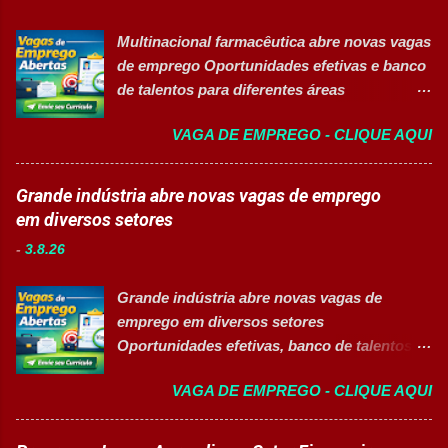
acesso à saúde. A empresa conta com mais
limpeza de equipamentos e da área
de 11 mil colaboradores e figura entre as
produtiva. Requisitos Ensino Médio
Multinacional farmacêutica abre novas vagas
melhores empresas para trabalhar,
completo. Disponibilidade para trab...
de emprego Oportunidades efetivas e banco
oferecendo oportunidades de crescimento,
de talentos para diferentes áreas
desenvolvimento profissional e um ambiente
profissionais 👉 CANDIDATAR AGORA
voltado para diversidade e inclusão. 👉
VAGA DE EMPREGO - CLIQUE AQUI
Sobre as oportunidades Uma das maiores
CANDIDATAR-SE AGORA 📋 Principais
multinacionais farmacêuticas do Brasil está
Atividades ✅ Auxiliar nas atividades de
com novas oportunidades abertas para
Grande indústria abre novas vagas de emprego
embalagem, envase, manipulação e
profissionais que desejam atuar em um
em diversos setores
preparação de materiais; ✅ Apoiar a limpeza
ambiente inovador, colaborativo e voltado
técnica das áreas produtivas; ✅ Preencher e
-
3.8.26
para o desenvolvimento de pessoas. As
conferir documentos de produção; ✅
vagas contemplam áreas industriais,
Auxiliar no setup e abastecimento das linhas
Grande indústria abre novas vagas de
logística, manutenção, projetos e banco de
produtivas; ✅ Conferir materiais recebidos e
emprego em diversos setores
talentos, oferecendo oportunidades para
realizar devoluções quand...
Oportunidades efetivas, banco de talentos e
profissionais com diferentes perfis e níveis
vagas exclusivas para Pessoas com
de experiência. Vagas disponíveis Analista
VAGA DE EMPREGO - CLIQUE AQUI
Deficiência (PcD) 👉 CANDIDATAR AGORA
de Projetos Pleno Auxiliar de Almoxarifado
Sobre as oportunidades Uma das maiores
Auxiliar de Produção Eletricista de
indústrias do setor de calçados e bens de