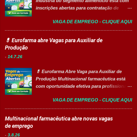
indústria do segmento alimentício está com
banco de talentos para futuras
inscrições abertas para contratação de
oportunidades de carreira. Vagas
Auxiliar de Produção I 👉 CANDIDATAR-SE
Disponíveis Analista de Projetos Pleno
VAGA DE EMPREGO - CLIQUE AQUI
AGORA Resumo da vaga Cargo: Auxiliar de
Auxiliar de Almoxarifado OEA Auxiliar de
Produção I Empresa: Grupo 3Corações Tipo
Produção Eletricista de Manutenção II
de contratação: Efetivo (CLT) Modelo de
💊 Eurofarma abre Vagas para Auxiliar de
Gerente Executivo de Engenharia Oficial de
trabalho: Presencial Inscrições até: 10 de
Produção
Cozinha Banco de Talentos - Auxiliar de
agosto de 2026 Acessibilidade: Vaga
Produção (Alimentos) Banco de Talentos -
-
14.7.26
inclusiva para Pessoas com Deficiência
Oportunidades Gerais Áreas de Atuação
(PcD) Principais atividades Preparar e
Produção In...
💊 Eurofarma Abre Vaga para Auxiliar de
abastecer materiais para as linhas de
Produção Multinacional farmacêutica está
produção. Separar produtos e insumos
com oportunidade efetiva para profissionais
utilizados na fabricação. Realizar paletização
do setor industrial, incluindo Pessoas com
dos produtos acabados. Organizar e manter
VAGA DE EMPREGO - CLIQUE AQUI
Deficiência (PcD). 🏢 Sobre a Eurofarma
o ambiente de trabalho limpo. Auxiliar
Com mais de 50 anos de história , a
operadores nas atividades produtivas.
Eurofarma é uma multinacional brasileira
Multinacional farmacêutica abre novas vagas
Comunicar anormalidades nos
presente em 22 países , reconhecida pela
de emprego
equipamentos à manutenção. Cumprir
inovação, qualidade e compromisso com o
normas de segurança do trabalho. Executar
-
3.8.26